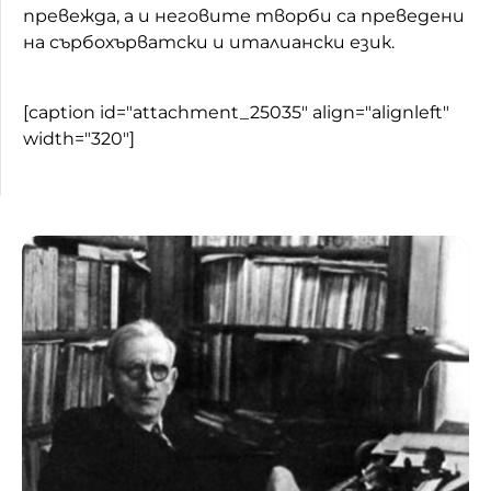
превежда, а и неговите творби са преведени
на сърбохърватски и италиански език.
[caption id="attachment_25035" align="alignleft"
width="320"]