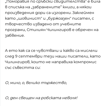
„Поморавия по сръбски свидителства” е била
в списъка на „забранените” книги, а някои
произведения дори са изгорени. Заклеймен
като „шовинист" и „буржоазен" писател, с
творчество извадено от учебните
програми, Стилиян Чилингиров е обречен на
забвение.
А ето как са се чувствали и какво са мислели
след 9 септември тези наши писатели, като
Чилингиров, които не направиха компромис
със съвестта си:
О, мило, о, велико тържество,
О, ден свещен на робската неволя!