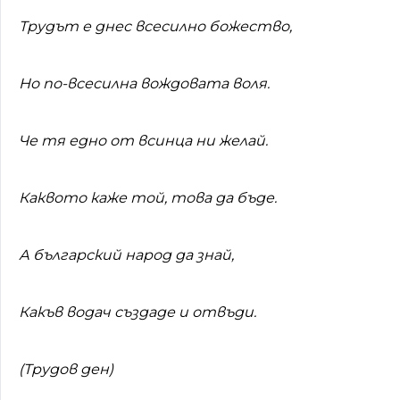
Трудът е днес всесилно божество,
Но по-всесилна вождовата воля.
Че тя едно от всинца ни желай.
Каквото каже той, това да бъде.
А българский народ да знай,
Какъв водач създаде и отвъди.
(
Трудов ден
)