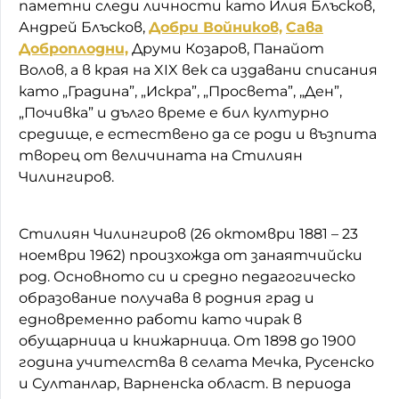
паметни следи личности като Илия Блъсков,
Андрей Блъсков,
Добри Войников,
Сава
Доброплодни,
Друми Козаров, Панайот
Волов
,
а в края на XIX век са издавани списания
като „Градина”, „Искра”, „Просвета”, „Ден”,
„Почивка” и дълго време е бил културно
средище, е естествено да се роди и възпита
творец от величината на Стилиян
Чилингиров.
Стилиян Чилингиров (26 октомври 1881 – 23
ноември 1962) произхожда от занаятчийски
род. Основното си и средно педагогическо
образование получава в родния град и
едновременно работи като чирак в
обущарница и книжарница. От 1898 до 1900
година учителства в селата Мечка, Русенско
и Султанлар, Варненска област. В периода