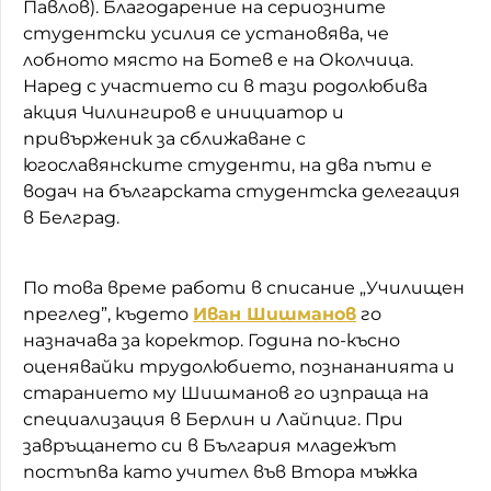
Павлов). Благодарение на сериозните
студентски усилия се установява, че
лобното място на Ботев е на Околчица.
Наред с участието си в тази родолюбива
акция Чилингиров е инициатор и
привърженик за сближаване с
югославянските студенти, на два пъти е
водач на българската студентска делегация
в Белград.
По това време работи в списание „Училищен
преглед”, където
Иван Шишманов
го
назначава за коректор. Година по-късно
оценявайки трудолюбието, познананията и
старанието му Шишманов го изпраща на
специализация в Берлин и Лайпциг. При
завръщането си в България младежът
постъпва като учител във Втора мъжка