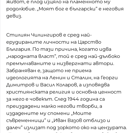
живот, е плод изцяло на пламенното му
родолюбие. „Моят бог е български” е неговия
девиз.
Стилиян Чилингиров е сред най-
ерудираните личности на Царство
България. По тази причина, когато идва
„народната власт”, той е сред най-дълбоко
премълчаваните и низвергнати автори.
Забраняван е, защото не приема
идеологията на Ленин и Сталин, на Георги
Димитров и Васил Коларов, а изповядва
християнската религия и основна ценност
за него е човекът. След 1944 година са
преиздадени малко негови творби, а
издадените му спомени „Моите
съвременници” и „Иван Вазов отблизо и
далеч” излизат под зоркото око на цензурата.