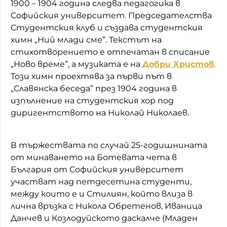
1900 – 1904 година следва педагогика в
Софийския университет. Председателства
Студентския клуб и създава студентския
химн „Ний млади сме”. Текстът на
стихотворението е отпечатан в списание
„Ново време”, а музиката е на
Добри Христов
.
Този химн проехтява за първи път в
„Славянска беседа” през 1904 година в
изпълнение на студентския хор под
диригентството на Николай Николаев.
В тържествата по случай 25-годишнината
от минаването на Ботевата чета в
България от Софийския университет
участват над петдесетина студенти,
между които е и Стилиян, който влиза в
лична връзка с Никола Обретенов, Иваница
Данчев и Козлодуйското даскалче (Младен