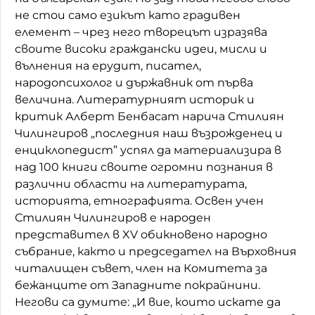
не стои само езикът като градивен
елемент – чрез него творецът изразява
своите високи граждански идеи, мисли и
вълнения на ерудит, писател,
народопсихолог и държавник от първа
величина. Литературният историк и
критик Алберт Бенбасат нарича Стилиян
Чилингиров „последния наш възрожденец и
енциклопедист” успял да материализира в
над 100 книги своите огромни познания в
различни области на литературата,
историята, етнографията. Освен учен
Стилиян Чилингиров е народен
представител в XV обикновено народно
събрание, както и председател на Върховния
читалищен съвет, член на Комитета за
бежанците от Западните покрайнини.
Негови са думите: „И вие, които искате да