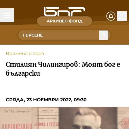
АРХИВЕН ФОНД
Времена и хора
Култура
Времена и хора
Музика
Стилиян Чилингиров: Моят бог е
Спорт
български
За Нас
СРЯДА, 23 НОЕМВРИ 2022, 09:30
Съвет за електронни медии
БНР
БНР Новини
Детското.БНР