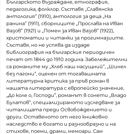
Българското възраждане, етнография,
педагогика, фолклор. Съставя „Славянска
антология” (1910), антология за деца „На
ранина” (1911), сборниците „Прослава на Иван
Вазов” (1921) и „Помен за Иван Вазов” (1922),
христоматии и читанки за прогимназиите.
Съставя, но не успява да издаде
библиография на българския периодичен
печат от 1844 до 1910 година. Забележителни
са романите му „Хляб наш насущний”, „Шинел
без пагони”, оценен от тогавашната
литературна критика за пръв роман в
нашата литература с европейско значение,
„До коле о, Господи”, романът в сонети „Владо
Булатов”, специализираното изследване за
читалищата преди Освобождението и
други. Оставеното от него книжовно
наследство е богато и разнообразно и на
стихове, поеми, драми, мемоари. Сам