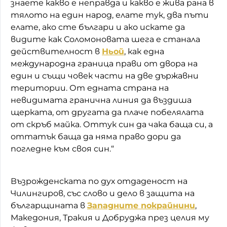
знаете какво е неправда и какво е жива рана в
тялото на един народ, елате тук, два пъти
елате, ако сте българи и ако искате да
видите как Соломоновата шега е станала
действителност в
Ньой
, как една
международна граница прави от двора на
един и същи човек части на две държавни
територии. От едната страна на
невидимата гранична линия да въздиша
щерката, от другата да плаче побелялата
от скръб майка. Оттук син да чака баща си, а
оттатък баща да няма право дори да
погледне към своя син.“
Възрожденската по дух отдаденост на
Чилингиров, със слово и дело в защита на
българщината в
Западните покрайнини
,
Македония, Тракия и Добруджа през целия му