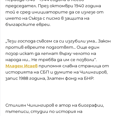
председател. През октомври 1940 година
той
е сред инициаторите да се излезе от
името на Съюза с писмо в защита на
българските евреи.
„Тези господа съвсем са си изгубили ума... Закон
против евреите подготвят... Още един
позор искат да лепнат върху челото на
народа ни... Не трябва да им се позволи“.
Младен Исаев
припомня славна страница от
историята на СБП и думите на Чилингиров,
запис 1988 година, Златен фонд на БНР:
Стилиян Чилингиров е атор на биографии,
пътеписи, студии по история на