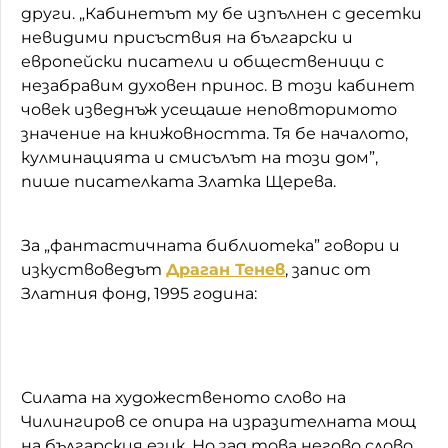
други. „Кабинетът му бе изпълнен с десетки
невидими присъствия на български и
европейски писатели и общественици с
незабравим духовен принос. В този кабинет
човек изведнъж усещаше неповторимото
значение на книжовността. Тя бе началото,
кулминацията и смисълът на този дом”,
пише писателката
Златка Щерева.
За „фантастичната библиотека” говори и
изкуствоведът
Драган Тенев
, запис от
Златния фонд, 1995 година:
Силата на художественото слово на
Чилингиров се опира на изразителната мощ
на българския език. Но зад това негово слово