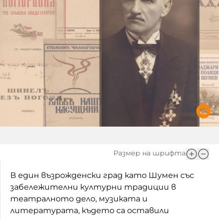
Размер на шрифта
В един възрожденски град като Шумен със
забележителни културни традиции в
театралното дело, музиката и
литературата, където са оставили