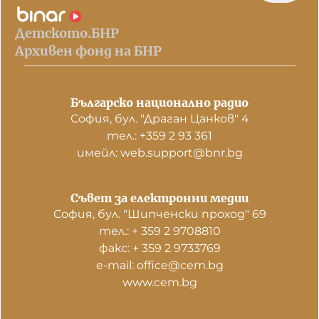
Детското.БНР
Архивен фонд на БНР
Българско национално радио
София, бул. "Драган Цанков" 4
тел.: +359 2 93 361
имейл: web.support@bnr.bg
Съвет за електронни медии
София, бул. "Шипченски проход" 69
тел.: + 359 2 9708810
факс: + 359 2 9733769
е-mail: office@cem.bg
www.cem.bg