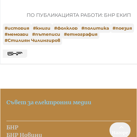
ПО ПУБЛИКАЦИЯТА РАБОТИ: БНР ЕКИП
#
история
#
книги
#
фолклор
#
политика
#
поезия
#
мемоари
#
пътеписи
#
етнография
#
Стилиян Чилингиров
Съвет за електронни медии
БНР
Нагоре
БНР Новини