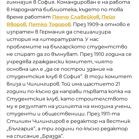
гимназия в София. Командирован е на работа
в Народната библиотека, където по това
време работят
Пенчо Славейков
,
Пейо
Яворов,
Петко Тодоров
. През 1909-а отново е
изпратен в Германия да специализира
история на литературата. У нас
проблемите на българското студентство
не спират да го вълнуват. През 1910 година се
учредява граждански комитет, чиято
основна цел е „да се построи здание на
студентския клуб в София”. В този комитет
влиза и Чилингиров. Той има щастието 21
години по-късно да направи първата копка на
Студентския клуб, като строителството
му е резултат на усилията на мнозина учени,
студенти и общественици. През 1911-та
Стилиян Чилингиров е редактор на вестник
„България”, а три години по-късно редактор
на списание „Бразда”.