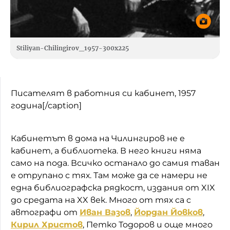
Stiliyan-Chilingirov_1957-300x225
Писателят в работния си кабинет, 1957
година[/caption]
Кабинетът в дома на Чилингиров не е
кабинет, а библиотека. В него книги няма
само на пода. Всичко останало до самия таван
е отрупано с тях. Там може да се намери не
една библиографска рядкост, издания от XIX
до средата на XX век. Много от тях са с
автографи от
Иван Вазов
,
Йордан Йовков
,
Кирил Христов
, Петко Тодоров и още много