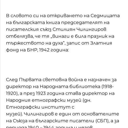
В словото си на откриването на Седмицата
на българската книга председателят на
писателския съюз Стилиян Чилингиров
отбелязва, че тя „винаги е била празник на
тържеството на духа”, запис от Златния
фонд на БНР, 1942 година:
След Първата световна война е назначен за
директор на Народната библиотека (1918-
1920), а през 1923 година става директор на
Народния
етнографски музей (дн.
Етнографски институт с
музей).
Чилингиров е един от основателите
на Съюза на българските писатели (СБП), а за
периода 1940 – 1944 година и негов