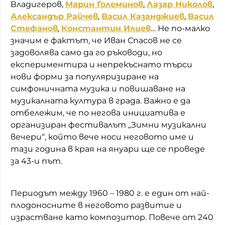
Владигеров,
Марин Големинов
,
Лазар Николов
,
Александър Райчев
,
Васил Казанджиев
,
Васил
Стефанов
,
Константин Илиев
… Не по-малко
значим е фактът, че Иван Спасов не се
задоволява само да го ръководи, но
експериментира и непрекъснато търси
нови форми за популяризиране на
симфоничната музика и повишаване на
музикалната култура в града. Важно е да
отбележим, че по негова инициатива е
организиран фестивалът „Зимни музикални
вечери“, който вече носи неговото име и
тази година в края на януари ще се проведе
за 43-и път.
Периодът между 1960 – 1980 г. е един от най-
плодоносните в неговото развитие и
израстване като композитор. Повече от 240