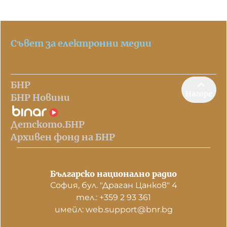
Съвет за електронни медии
БНР
Нагоре
БНР Новини
Детското.БНР
Архивен фонд на БНР
Българско национално радио
София, бул. "Драган Цанков" 4
тел.: +359 2 93 361
имейл: web.support@bnr.bg