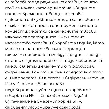
са творбите за различни състави, с които
той се налага като един от най-видните
наши съвременни творци, но става
известен и в чужбина. Четири са неговите
симфонии, четири са инструменталните
концерти, десетки са камерните творби,
няколко са ораториите. Значително
наследство оставя и в хоровата музика, като
много от нашите вокални формации
печелят престижни международни награди
именно с изпълнението на тези майсторски
пиеси, съчетали елементи от фолклора и
съвременни композиционни средства. Автор
е и на операта „Смъртта и възкресението на
Иисус“, която обаче остава
недовършена. Чуйте една от хоровите
творби на Иван Спасов „Бегала Рада“ в
изпълнение на Смесения хор на БНР,
диригент Любомира Александрова.