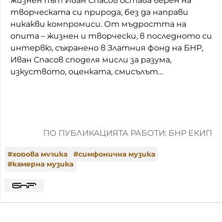
жизнен път Иван Спасов остава верен на
творческата си природа, без да направи
никакви компромиси. От мъдростта на
опита – жизнен и творчески, в последното си
интервю, съхранено в Златния фонд на БНР,
Иван Спасов споделя мисли за разума,
изкуството, оценката, смисълът…
ПО ПУБЛИКАЦИЯТА РАБОТИ: БНР ЕКИП
#
хорова музика
#
симфонична музика
#
камерна музика