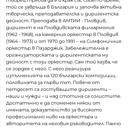
творец трябва да е в крак със своето време,
той се завръща в България и започва активна
творческа, преподавателска и диригентска
дейност. Преподава в АМТИИ - Пловдив,
диригент е на Пловдивската филхармония
(1962 - 1968), на камерния оркестър в Пловдив
(1964 - 1973) и от 1970 до 1991 – на Симфоничния
оркестър в Пазарджик. Забележителна е
организаторската и диригентската му
дейност с този оркестър. Сам той казва, че
се гордее с него. С него реализира
изпълненията на 120 български композиции,
половината за първи път. Повече от
петдесет са гостуващите диригенти –
наши и чужди – и над стотина са солистите.
Достатъчно е да споменем някои от
имената, доказателство за високото
професионално ниво на оркестъра и
авторитета на неговия ръководител: Панчо