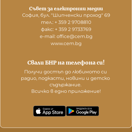
Съвет за електронни медии
София, бул. "Шипченски проход" 69
тел.: + 359 2 9708810
факс: + 359 2 9733769
е-mail: office@cem.bg
www.cem.bg
Свали БНР на телефона си!
Получи достъп до любимото си 
радио, подкасти, новини и детско 
съдържание. 

Всичко в едно приложение!