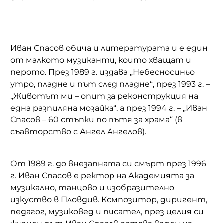
Иван Спасов обича и литературата и е един
от малкото музиканти, които хващат и
перото. През 1989 г. издава „Небесносиньо
утро, пладне и път след пладне“, през 1993 г. –
„Животът ми – опит за реконструкция на
една разпиляна мозайка“, а през 1994 г. – „Иван
Спасов – 60 стъпки по пътя за храма“ (в
съавторство с Ангел Ангелов).
От 1989 г. до внезапната си смърт през 1996
г. Иван Спасов е ректор на Академията за
музикално, танцово и изобразително
изкуство в Пловдив. Композитор, диригент,
педагог, музиковед и писател, през целия си