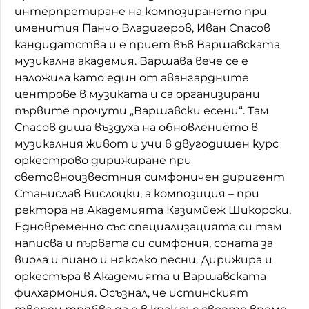
интерпретиране на композирането при
именития Панчо Владигеров, Иван Спасов
кандидатства и е приет във Варшавската
музикална академия. Варшава вече се е
наложила като един от авангардните
центрове в музиката и са организирани
първите прочути „Варшавски есени“. Там
Спасов диша въздуха на обновлението в
музикалния живот и учи в двугодишен курс
оркестрово дирижиране при
световноизвестния симфоничен диригент
Станислав Вислоцки, а композиция – при
ректора на Академията Казимйеж Шикорски.
Едновременно със специализацията си там
написва и първата си симфония, соната за
виола и пиано и няколко песни. Дирижира и
оркестъра в Академията и Варшавската
филхармония. Осъзнал, че истинският