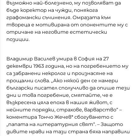
възможно най-болезнено, му позволяват да
бъде коректор на чужди, понякога
графомански съчинения. Омразата към
твореца е мотивирана от опонентите му с
отричане на неговите естетически
позиции.
Владимир Василев умира в София на 27
декември 1963 година, но на погребението му
са забранени некролог и произнасяне на
прощални слова. „Ако някой ден се намери
български писател сполучливо да опише тези
дни и това погребение, смятайте, че е
възкресена цяла епоха в нашия живот, с
нейните порядки, страхове, варварство“ –
коментира Тончо Жечев* сбогуването с
„папата на литературния свят“. – Защото
дивите нрави на тази страна бяха направили