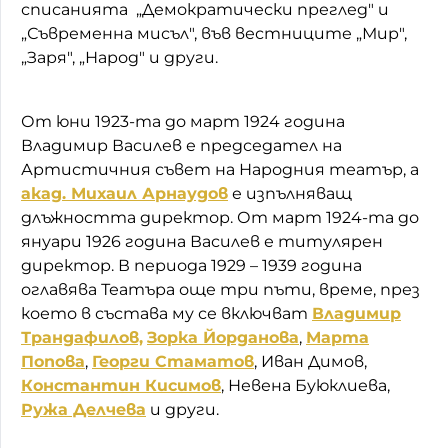
списанията „Демократически преглед" и
„Съвременна мисъл", във вестниците „Мир",
„Заря", „Народ" и други.
От юни 1923-та до март 1924 година
Владимир Василев е председател на
Артистичния съвет на Народния театър, а
акад. Михаил Арнаудов
е изпълняващ
длъжността директор. От март 1924-та до
януари 1926 година Василев е титулярен
директор. В периода 1929 – 1939 година
оглавява Театъра още три пъти, време, през
което в състава му се включват
Владимир
Трандафилов,
Зорка Йорданова
,
Марта
Попова
,
Георги Стаматов
, Иван Димов,
Константин Кисимов
, Невена Буюклиева,
Ружа Делчева
и други.