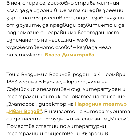
в нея, спира се, грижовно стрива житния
клас, за да изрони в шепата си едва зреещи
зърна на творчеството, още незабелязани
от другите, да предвиди развитието и да
подпомогне с несравнима всеотдайност
изпичането на насъщния хляб на
художественото слово“ – казва за него
писателката
Блага Димитрова
.
Той е Владимир Василев, роден на 4 ноември
1883 година в Бургас, – юрист, член на
Софийския апелативен съд, литературен и
театрален критик, основател на списание
„Златорог“, директор на
Народния театър
„Иван Вазов“
. В началото на литературната
си дейност сътрудничи на списание „Мисъл".
Помества статии по литературни,
театрални и обществени въпроси в