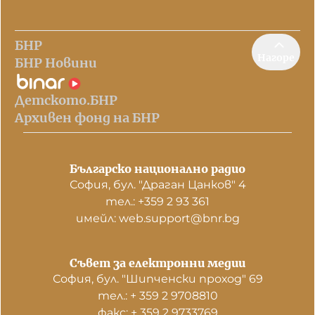
БНР
Нагоре
БНР Новини
Детското.БНР
Архивен фонд на БНР
Българско национално радио
София, бул. "Драган Цанков" 4
тел.: +359 2 93 361
имейл: web.support@bnr.bg
Съвет за електронни медии
София, бул. "Шипченски проход" 69
тел.: + 359 2 9708810
факс: + 359 2 9733769