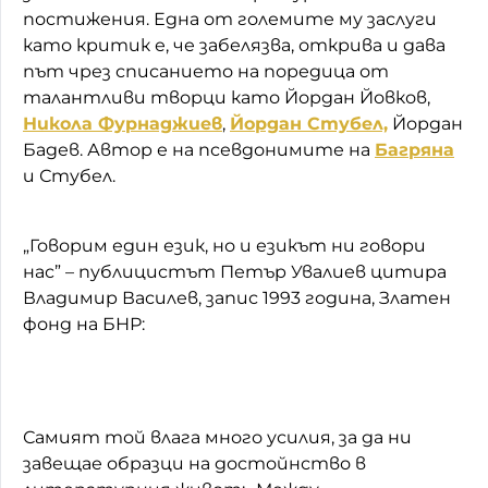
постижения. Една от големите му заслуги
като критик е, че забелязва, открива и дава
път чрез списанието на поредица от
талантливи творци като Йордан Йовков,
Никола Фурнаджиев
,
Йордан Стубел,
Йордан
Бадев. Автор е на псевдонимите на
Багряна
и Стубел.
„Говорим един език, но и езикът ни говори
нас” – публицистът Петър Увалиев цитира
Владимир Василев, запис 1993 година, Златен
фонд на БНР:
Самият той влага много усилия, за да ни
завещае образци на достойнство в