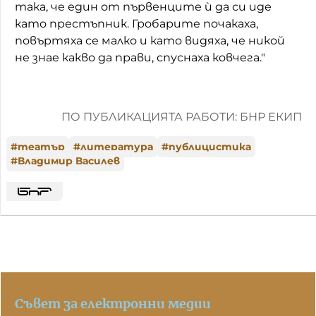
така, че един от първенците ѝ да си иде
като престъпник. Гробарите почакаха,
повъртяха се малко и като видяха, че никой
не знае какво да прави, спуснаха ковчега."
ПО ПУБЛИКАЦИЯТА РАБОТИ: БНР ЕКИП
#
театър
#
литература
#
публицистика
#
Владимир Василев
Съвет за електронни медии