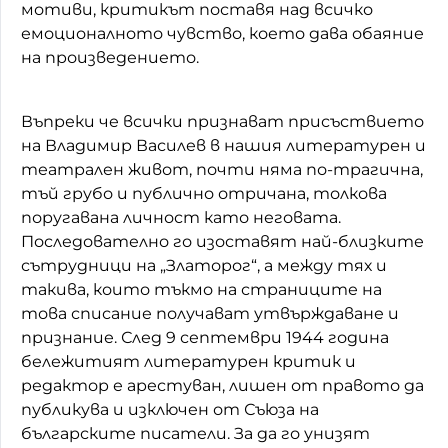
мотиви, критикът поставя над всичко
емоционалното чувство, което дава обаяние
на произведението.
Въпреки че всички признават присъствието
на Владимир Василев в нашия литературен и
театрален живот, почти няма по-трагична,
тъй грубо и публично отричана, толкова
поругавана личност като неговата.
Последователно го изоставят най-близките
сътрудници на „Златорог“, а между тях и
такива, които тъкмо на страниците на
това списание получават утвърждаване и
признание. След 9 септември 1944 година
бележитият литературен критик и
редактор е арестуван, лишен от правото да
публикува и изключен от Съюза на
българските писатели. За да го унизят