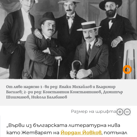
От ляво надясно 1-ви ред: Янаки Михайлов и Владимир
Василев; 2-ри ред: Константин Константинов, Димитър
Шишманов, Никола Балабанов
Размер на шрифта
„Върви из българската литературна нива
като Жетварят на
Йордан Йовков
, потънал