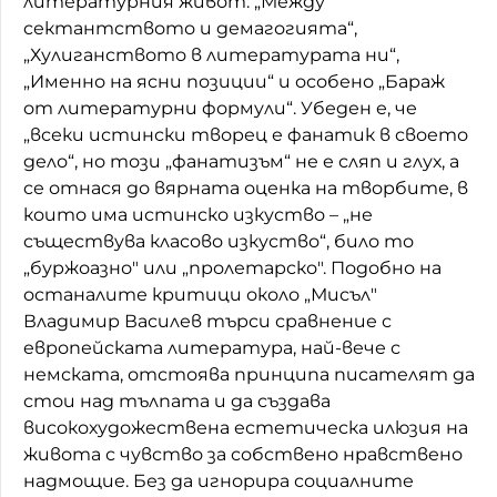
литературния живот: „Между
сектантството и демагогията“,
„Хулиганството в литературата ни“,
„Именно на ясни позиции“ и особено „Бараж
от литературни формули“. Убеден е, че
„всеки истински творец е фанатик в своето
дело“, но този „фанатизъм“ не е сляп и глух, а
се отнася до вярната оценка на творбите, в
които има истинско изкуство – „не
съществува класово изкуство“, било то
„буржоазно" или „пролетарско". Подобно на
останалите критици около „Мисъл"
Владимир Василев търси сравнение с
европейската литература, най-вече с
немската, отстоява принципа писателят да
стои над тълпата и да създава
високохудожествена естетическа илюзия на
живота с чувство за собствено нравствено
надмощие. Без да игнорира социалните