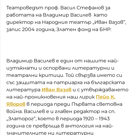
Театроведът проф. Васил Стефанов за
работата на Владимир Василев като
директор на Народния театър „Иван Вазов”,
запис 2004 година, Златен фонд на БНР:
Владимир Василев е един от нашите най-
изтъкнати и оспорвани литературни и
театрални критици. Той свързва името си
със защитата на патриарха на българската
литература
Иван Вазов
и с утвърждаването
на най-проникновения наш лирик
Пейо К.
Яворов
в периода преди Първата световна
война. Василев е и главен редактор на сп.
„Златорог“, което в периода 1920 – 1943
година се превръща в антология на най-
значителните ни литературни