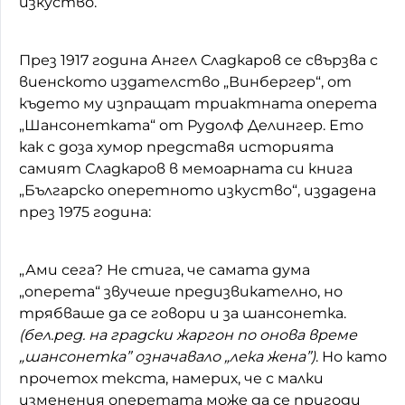
изкуство.
През 1917 година Ангел Сладкаров се свързва с
виенското издателство „Винбергер“, от
където му изпращат триактната оперета
„Шансонетката“ от Рудолф Делингер. Ето
как с доза хумор представя историята
самият Сладкаров в мемоарната си книга
„Българско оперетното изкуство“, издадена
през 1975 година:
„Ами сега? Не стига, че самата дума
„оперета“ звучеше предизвикателно, но
трябваше да се говори и за шансонетка.
(бел.ред. на градски жаргон по онова време
„шансонетка” означавало „лека жена”)
. Но като
прочетох текста, намерих, че с малки
изменения оперетата може да се пригоди