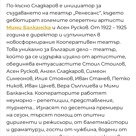
По-късно Сладкаров е инициатор за
създаването на театър „Ренесанс“, където
дебютират големите оперетни артисти
Мими Балканска
и Асен Русков. От 1922 – 1925
година е директор и изпълнител в
новосформирания Кооперативен театър.
Това уникално за България дело – театър,
който да се издържа изцяло от артистите,
обединява ентуасиастите Стоил Стоилов,
Асен Русков, Ангел Сладкаров, Симеон
Симеонов, Илия Стоянов, Иван Станев, Петко
Ников, Иван Цачев, Вера Сълплиева и Мими
Балканска. Кооператорите работят
неуморно – репетиции, представления,
турнета… Изнасят по десетина премиери
на сезон, търсят помощ от опитни
диригенти и режисьори, от балетмайстори
и драматурзи, гости от чужбина, водени от