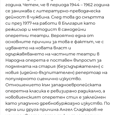
година. Четем, че в периода 1944 – 1962 година
се занимава с литературно-преводаческа
дейност в чужбина. След това до смъртта
си през 1977-ма работи в България като
режисьор и методист в самодейни
оперетни театри. Вероятно една от
основните причини за това е фактът, че с
идването на новата власт и
одържавяването на частните театри в
Народна оперета е поставен въпросът за
подмяната на стария (безсъдържателен) с
новия (идейно-възпитателен) репертоар на
популярното сценично изкуство.
Отношението към западноевропейската
оперетна класика е ревизирано радикално, а
нововиенският оперетен стил е заклеймен
като упадъчно дребнобуржоазно изкуство. По
една или друга причина Ангел Сладкаров не