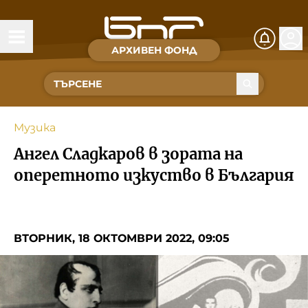
АРХИВЕН ФОНД
Времена и хора
Култура
Музика
Музика
Ангел Сладкаров в зората на
Спорт
оперетното изкуство в България
За Нас
ВТОРНИК, 18 ОКТОМВРИ 2022, 09:05
Съвет за електронни медии
БНР
БНР Новини
Детското.БНР