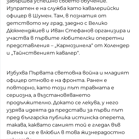
завършва успешно своето обучение.
Изпратен е на служба като кавалерийски
офицер в Шумен. Там, в познатия от
детството му град, заедно с Велик
о
Дюкменджиев и Иван Стефанов организира и
участва в първите любителски оперетни
представления – „Кармозинела“ от Холендер
и „Тайнственият кавалер“.
Избухва Първата световна война и младият
офицер отново е на фронта. Ранен
е
повторно, ка
то този път травмата е
сериозна, а възстановяването
продължително. Докато се лекува, у него
узрява идеята да представи за първи път
пред българска публика истинска оперета,
такава, каквато самият той е гледал във
Виена и се е влюбил в това жизнерадостно