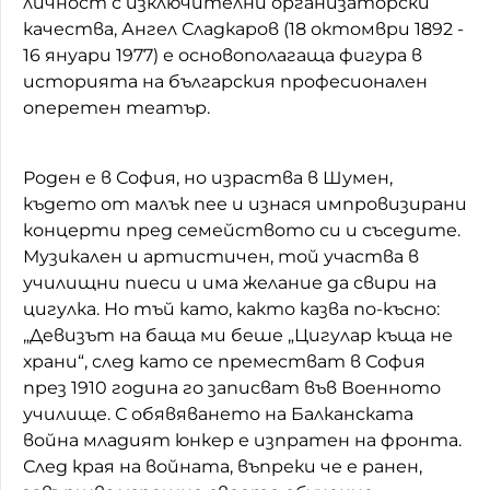
личност с изключителни организаторски
качества, Ангел Сладкаров (18 октомври 1892 -
16 януари 1977) е основополагаща фигура в
историята на българския професионален
оперетен театър.
Роден е в София, но израства в Шумен,
където от малък пее и изнася импровизирани
концерти пред семейството си и съседите.
Музикален и артистичен, той участва в
училищни пиеси и има желание да свири на
цигулка. Но тъй като, както казва по-късно:
„Девизът на баща ми беше „Цигулар къща не
храни“, след като се преместват в София
през 1910 година го записват във Военното
училище. С обявяването на Балканската
война младият юнкер е изпратен на фронта.
След края на
войната, въпреки че е ранен,