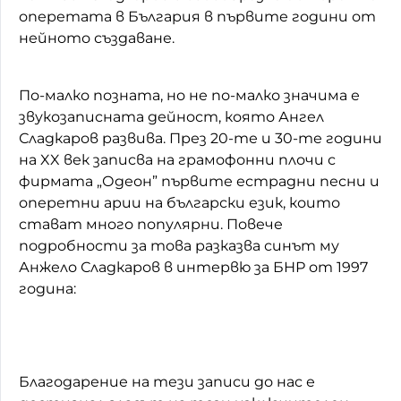
оперетата в България в първите години от
нейното създаване.
По-малко позната, но не по-малко значима е
звукозаписната дейност, която Ангел
Сладкаров развива. През 20-те и 30-те години
на XX век записва на грамофонни плочи с
фирмата „Одеон” първите естрадни песни и
оперетни арии на български език, които
стават много популярни. Повече
подробности за това разказва синът му
Анжело Сладкаров в интервю за БНР от 1997
година:
Благодарение на тези записи до нас е