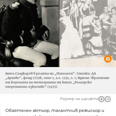
Ангел Сладкаров в ролята на „Наполеон“. Снимка: ДА
„Архиви“, фонд 1772К, опис 1, а.е. 1231, л. 1; Вдясно: Фрагмент
от корицата на мемоарната му книга „Българско
оперетното изкуство“ (1975)
Размер на шрифта
Обаятелен актьор, талантлив режисьор и