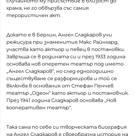
случайното му присъствие в близост до
храма, не го обвързва със самия
терористичен акт.
Докато е в Берлин, Ангел Сладкаров учи
режисура при знаменития Макс Райнхард,
участва като актьор и певец в постановки.
Завръща се в родината си и през 1933 година
основава нов оперетен театър под името
„Ангел Сладкаров“, но след едногодишно
съществуване се разформирова и той се
включва в основания от Стефан Пенчев
театър „Одеон“ като актьор и постановчик.
През 1941 година Сладкаров основава „Нов
кооперативен театър“.
Така сама по себе си творческата биография
на Ангел Сладкаров е своеобразна история на