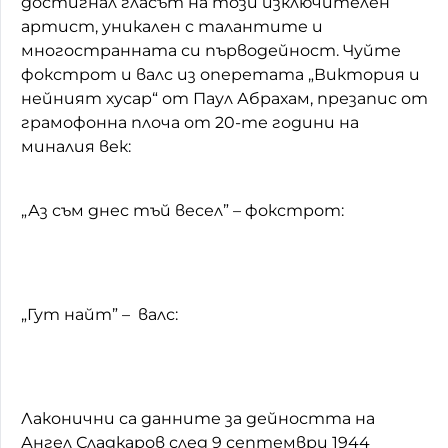
достигнал гласът на този изключителен
артист, уникален с талантите и
многостранната си първодейност. Чуйте
фокстрот и валс из оперетата „Виктория и
нейният хусар“ от Паул Абрахам, презапис от
грамофонна плоча от 20-те години на
миналия век:
„Аз съм днес тъй весел” – фокстрот:
„Гут найт” – валс:
Лаконични са данните за дейността на
Ангел Сладкаров след 9 септември 1944