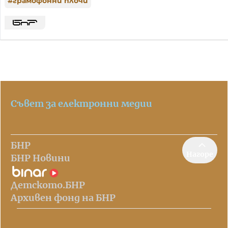
#
грамофонни плочи
Съвет за електронни медии
БНР
Нагоре
БНР Новини
Детското.БНР
Архивен фонд на БНР