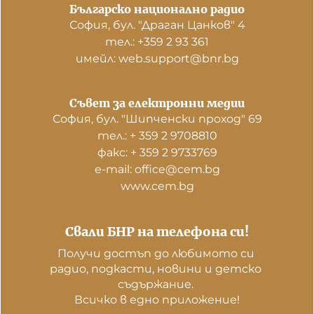
Българско национално радио
София, бул. "Драган Цанков" 4
тел.: +359 2 93 361
имейл: web.support@bnr.bg
Съвет за електронни медии
София, бул. "Шипченски проход" 69
тел.: + 359 2 9708810
факс: + 359 2 9733769
е-mail: office@cem.bg
www.cem.bg
Свали БНР на телефона си!
Получи достъп до любимото си 
радио, подкасти, новини и детско 
съдържание. 

Всичко в едно приложение!