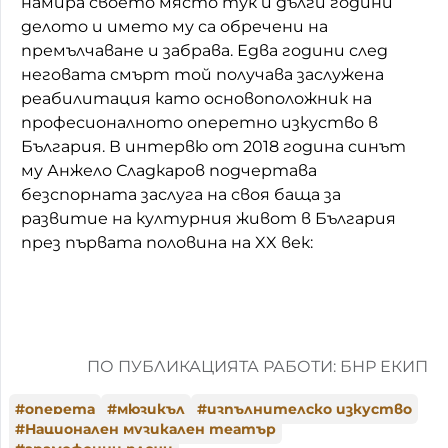
намира своето място тук и дълги години
делото и името му са обречени на
премълчаване и забрава. Едва години след
неговата смърт той получава заслужена
реабилитация като основоположник на
професионалното оперетно изкуство в
България. В интервю от 2018 година синът
му Анжело Сладкаров подчертава
безспорната заслуга на своя баща за
развитие на културния живот в България
през първата половина на XX век:
ПО ПУБЛИКАЦИЯТА РАБОТИ: БНР ЕКИП
#
оперета
#
мюзикъл
#
изпълнителско изкуство
#
Национален музикален театър