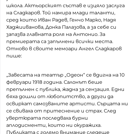
школа. Актьорският състав е изцяло заслуга
на Сладкаров. Той намира млади таланти,
сред които Иван Радев, Генчо Марко, Надя
Хаджииванова, Донка Палазова, а за себе си
запазва главната роля на Антонио. За
премиерата са запълнени всички места.
Отново в своите мемоари Ангел Сладкаров
пише:
„Завесата на театър „Одеон“ се вдигна на 10
февруари 1918 година. Салонът беше
препълнен с публика, жадна за сензация. Едни
бяха дошли от любопитство, а други да
освиркат самозваните артисти. Сърцата ни
се свиваха от притеснение и страх. След
увертюрата последваха бурни
аплодисменти, които ни окуражиха.
Публиката с голямо внимание следеше