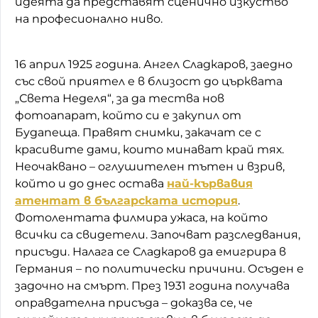
идеята да представят сценично изкуство
на професионално ниво.
16 април 1925 година. Ангел Сладкаров, заедно
със свой приятел е в близост до църквата
„Света Неделя“, за да тества нов
фотоапарат, който си е закупил от
Будапеща. Правят снимки, закачат се с
красивите дами, които минават край тях.
Неочаквано – оглушителен тътен и взрив,
който и до днес остава
най-кървавия
атентат в българската история
.
Фотолентата филмира ужаса, на който
всички са свидетели. Започват разследвания,
присъди. Нал
ага се Сладкаров да
емигрира в
Германия – по политически причини. Осъден е
задочно на смърт. През 1931 година получава
оправдателна присъда – доказва се, че