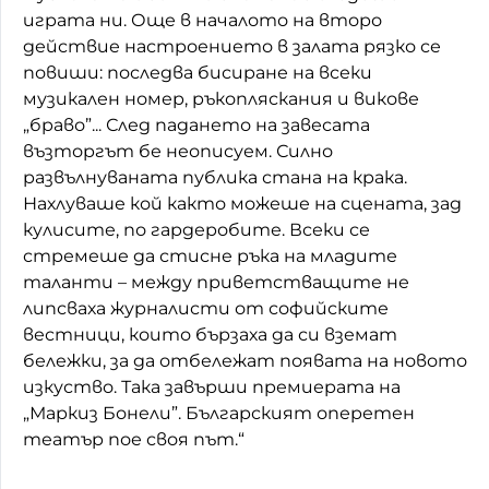
играта ни. Още в началото на второ
действие настроението в залата рязко се
повиши: последва бисиране на всеки
музикален номер, ръкопляскания и викове
„браво”... След падането на завесата
възторгът бе неописуем. Силно
развълнуваната публика стана на крака.
Нахлуваше кой както можеше на сцената, зад
кулисите, по гардеробите. Всеки се
стремеше да стисне ръка на младите
таланти – между приветстващите не
липсваха журналисти от софийските
вестници, които бързаха да си вземат
бележки, за да отбележат появата на новото
изкуство. Така завърши премиерата на
„Маркиз Бонели”. Българският оперетен
театър пое своя път.“