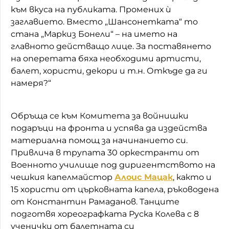
към вкуса на публиката. Промених ѝ
заглавието. Вместо „Шансонетката“ то
стана „Маркиз Бонели“ – на името на
главното действащо лице. За поставянето
на оперетата бяха необходими артисти,
балет, хористи, декори и т.н. Откъде да ги
намеря?“
Обръща се към Комитета за войнишки
подаръци на фронта и успява да издейства
материална помощ за начинанието си.
Привлича в трупата 30 оркестранти от
Военното училище под диригентството на
чешкия капелмайстор
Алоис Мацак
, както и
15 хористи от църковната капела, ръководена
от Константин Рамаданов. Танците
подготвя хореографката Руска Колева с 8
ученички от балетната си