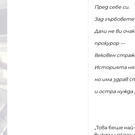
Пред себе си.
Зад гърбовете 
Дали не ви очак
прокурор —
вековен страж
Историята ням
но има здрав с
и остра нужда 
(19
„Това беше на
виждал някога.