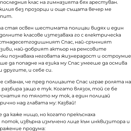
 последния клас на гимназията бях арестуван.
 килия без прозорци и още същата вечер ме
зпит.
а стая освен шестимата полицаи видях и един
олните класове изтезаваха го с електрическа
стнадесетгодишният Спас, най-сръчният
озиви, най-добрият актьор на ремсовите
чки познаваха неговата жизнерадост и остроумие
ше да попадне на езика му Спас умееше да осмива
 другите, и себе си.
е схванах, че пред полицаите Спас играе ролята на
 разбира защо е тук. Когато влязох, той се бе
уснатия по тялото му ток, а един полицай
чно над главата му: Казвай!
 да каже нищо, но когато прекъснаха
поток, извърна измъчено лице към инквизитора и 
зражение продума: