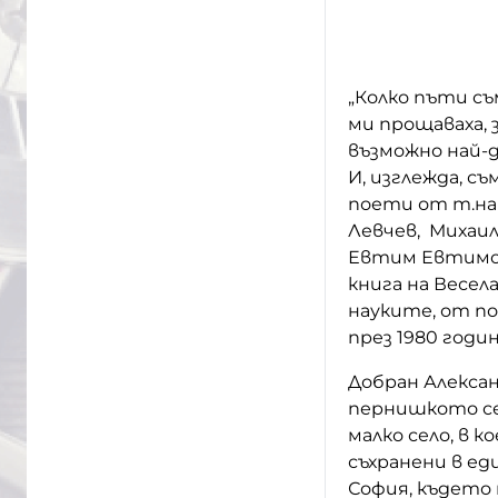
„Колко пъти съ
ми прощаваха, 
възможно най-д
И, изглежда, съ
поети от т.нар
Левчев, Михаи
Евтим Евтимов
книга на Весел
науките, от п
през 1980 годин
Добран Алекса
пернишкото село
малко село, в 
съхранени в еди
София, където