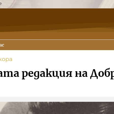
Р
ас
хора
ата редакция на До