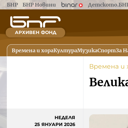
БНР
БНР Новини
Детското.БН
АРХИВЕН ФОНД
Времена и хора
Култура
Музика
Спорт
За Н
Времена и 
Велик
НЕДЕЛЯ
25 ЯНУАРИ 2026