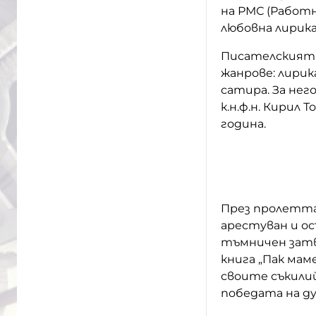
на РМС (Работн
любовна лирика
Писателският 
жанрове: лирик
сатира. За не
к.н.ф.н. Кирил 
година.
През пролетта 
арестуван и ос
тъмничен затв
книга „Пак ма
своите съкили
победата на д