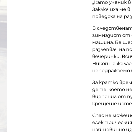
„Като ученик в
Заключиха ме в
поведоха на ра
В следственат
гимназист от д
машина. Бе ше
разлепвач на п
вечеринки. Вси
Никой не желае
неподражаемо и
За кратко врем
дете, което не
вцепенил от п
крещеше истери
Спас не можеше
електрическия 
най-невинно и