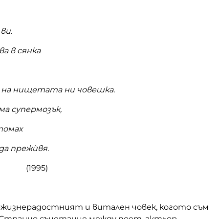
ви.
ва в сянка
 на нищетата ни човешка.
а супермозък,
томах
да прежѝвя.
95)
й-жизнерадостният и витален човек, когото съм
 Странно съчетание между поет, актьор,