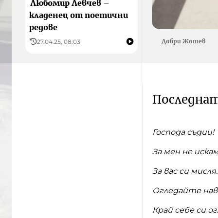
Любомир Левчев –
кладенец от поетични
редове
Добри Жотев
27.04.25, 08:03
Последнат
Господа съдии!
За мен не иска
За вас си мисля.
Огледайте нав
Край себе си о