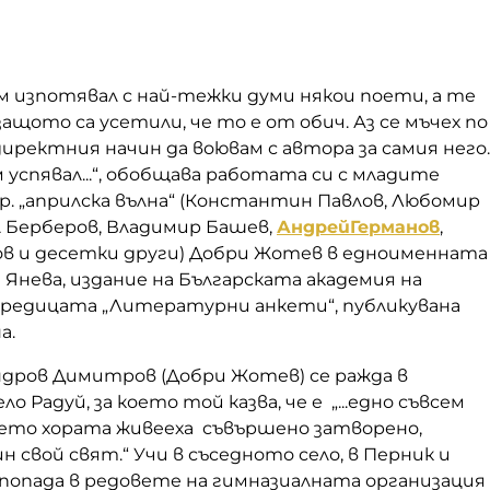
м изпотявал с най-тежки думи някои поети, а те
защото са усетили, че то е от обич. Аз се мъчех по
иректния начин да воювам с автора за самия него.
м успявал...“, обобщава работата си с младите
. „априлска вълна“ (Константин Павлов, Любомир
л Берберов, Владимир Башев,
АндрейГерманов
,
 и десетки други) Добри Жотев в едноименната
а Янева, издание на Българската академия на
оредицата „Литературни анкети“, публикувана
а.
ндров Димитров (Добри Жотев) се ражда в
 Радуй, за което той казва, че е „...едно съвсем
което хората живееха съвършено затворено,
н свой свят.“ Учи в съседното село, в Перник и
 попада в редовете на гимназиалната организация