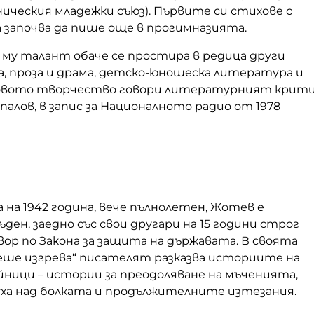
ическия младежки съюз). Първите си стихове с
 започва да пише още в прогимназията.
му талант обаче се простира в редица други
а, проза и драма, детско-юношеска литература и
говото творчество говори литературният крит
Топалов, в запис за Националното радио от 1978
на 1942 година, вече пълнолетен, Жотев е
ъден, заедно със свои другари на 15 години строг
ор по Закона за защита на държавата. В своята
меше изгрева“ писателят разказва историите на
йници – истории за преодоляване на мъченията,
уха над болката и продължителните изтезания.