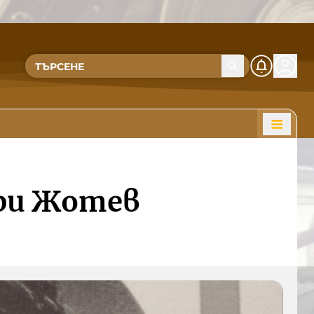
бри Жотев