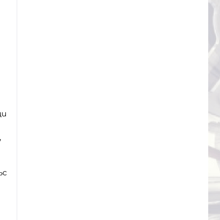
щи
,
ъс