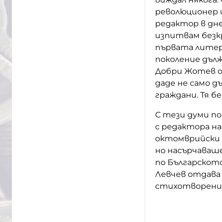
революционер и
редактор в дне
изпитвам безк
първата литер
поколение дълж
Добри Жотев от
даде не само д
граждани. Тя б
С тези думи 
с редактора н
октомврийски б
но насърчаваше 
по Българското
Левчев отдава 
стихотворение