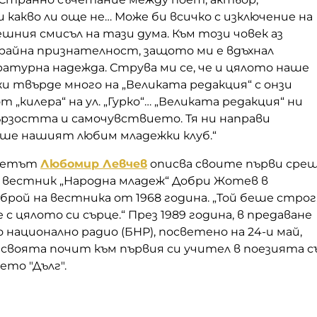
 какво ли още не… Може би всичко с изключение на
шния смисъл на тази дума. Към този човек аз
райна признателност, защото ми е вдъхнал
атурна надежда. Струва ми се, че и цялото наше
и твърде много на „Великата редакция“ с онзи
 „килера“ на ул. „Гурко“… „Великата редакция“ ни
ързостта и самочувствието. Тя ни направи
еше нашият любим младежки клуб.“
поетът
Любомир Левчев
описва своите първи сре
а вестник „Народна младеж“ Добри Жотев в
рой на вестника от 1968 година. „Той беше строг
с цялото си сърце.“ През 1989 година, в предаване
 национално радио (БНР), посветено на 24-и май,
своята почит към първия си учител в поезията с
то "Дълг".