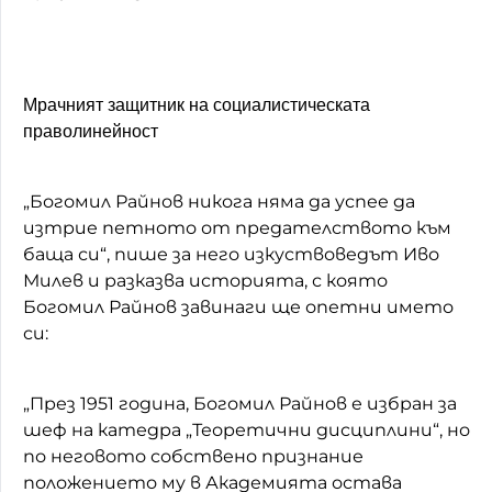
Мрачният защитник на социалистическата
праволинейност
„Богомил Райнов никога няма да успее да
изтрие петното от предателството към
баща си“, пише за него изкуствоведът Иво
Милев и разказва историята, с която
Богомил Райнов завинаги ще опетни името
си:
„През 1951 година, Богомил Райнов е избран за
шеф на катедра „Теоретични дисциплини“, но
по неговото собствено признание
положението му в Академията остава