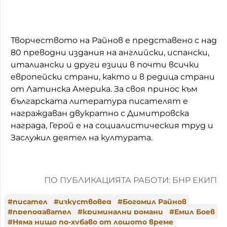
Творчеството на Райнов е представено с над
80 преводни издания на английски, испански,
италиански и други езици в почти всички
европейски страни, както и в редица страни
от Латинска Америка. За своя принос към
българската литература писателят е
награждаван двукратно с Димитровска
награда, Герой е на социалистическия труд и
Заслужил деятел на културата.
ПО ПУБЛИКАЦИЯТА РАБОТИ: БНР ЕКИП
#
писател
#
изкуствовед
#
Богомил Райнов
#
преподавател
#
криминални романи
#
Емил Боев
#
Няма нищо по-хубаво от лошото време