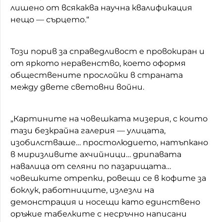
лишено от всякаква научна квалификация
нещо — сърцето.“
Този порив за справедливост е провокиран и
от яркото неравенство, което оформя
обществените прослойки в страната
между двете световни войни.
„Картините на човешката мизерия, с които
тази безкрайна галерия — улицата,
изобилстваше… простолюдието, натъпкано
в миризливите ахчийници… дрипавата
навалица от селяни по пазарищата…
човешките отрепки, ровещи се в кофите за
боклук, работниците, излезли на
демонстрация и носещи като единствено
оръжие табелките с несръчно написани