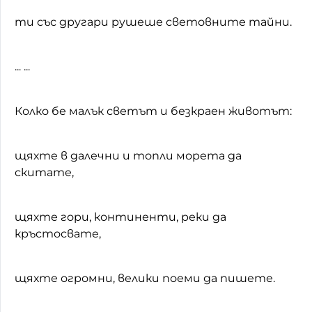
ти със другари рушеше световните тайни.
... ...
Колко бе малък светът и безкраен животът:
щяхте в далечни и топли морета да
скитате,
щяхте гори, континенти, реки да
кръстосвате,
щяхте огромни, велики поеми да пишете.