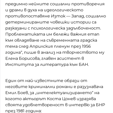
предимно нейните социални противоречия
и драми в духа на идеологическото
противопоставяне Изток — Запад, социално
детерминираните човешки истории са
разказани с психологическа задълбоченост.
Проблематиката им бележи важния етап
към овладяване на съвременната градска
тема след Априлския пленум през 1956
година“, пише в анализ на творчеството му
Елена Борисова, главен асистент в
Института за литература към БАН.
Един от най-известните образи от
неговите криминални романи е разузнавача
Емил Боев, за „интелектуализирането“ на
когото актьорът Коста Цонев изразява
своята удовлетвореност в интервю за БНР
през 1981 година: