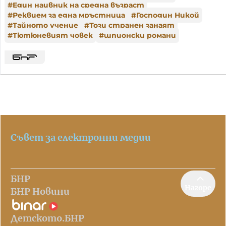
#
Един наивник на средна възраст
#
Реквием за една мръстница
#
Господин Никой
#
Тайното учение
#
Този странен занаят
#
Тютюневият човек
#
шпионски романи
Съвет за електронни медии
БНР
Нагоре
БНР Новини
Детското.БНР