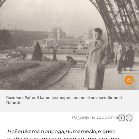
Богомил Райнов като културно аташе в посолството в
Париж
Размер на шрифта
„Човешката природа, читателю, е днес
дълбоко скрита под костюмите, позите и