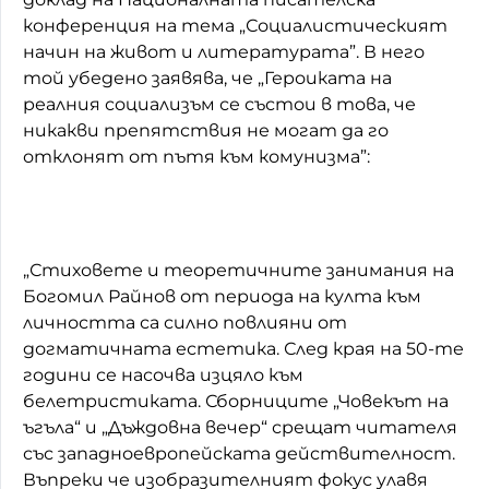
конференция на тема „Социалистическият
начин на живот и литературата”. В него
той убедено заявява, че „Героиката на
реалния социализъм се състои в това, че
никакви препятствия не могат да го
отклонят от пътя към комунизма”:
„Стиховете и теоретичните занимания на
Богомил Райнов от периода на култа към
личността са силно повлияни от
догматичната естетика. След края на 50-те
години се насочва изцяло към
белетристиката. Сборниците „Човекът на
ъгъла“ и „Дъждовна вечер“ срещат читателя
със западноевропейската действителност.
Въпреки че изобразителният фокус улавя