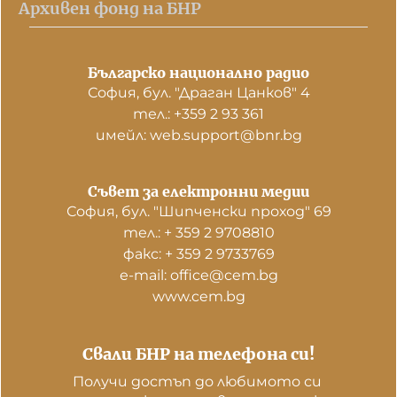
Архивен фонд на БНР
Българско национално радио
София, бул. "Драган Цанков" 4
тел.: +359 2 93 361
имейл: web.support@bnr.bg
Съвет за електронни медии
София, бул. "Шипченски проход" 69
тел.: + 359 2 9708810
факс: + 359 2 9733769
е-mail: office@cem.bg
www.cem.bg
Свали БНР на телефона си!
Получи достъп до любимото си 