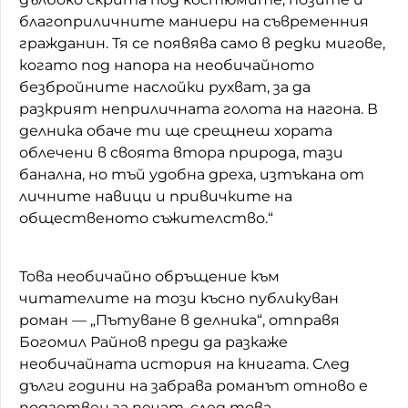
благоприличните маниери на съвременния
гражданин. Тя се появява само в редки мигове,
когато под напора на необичайното
безбройните наслойки рухват, за да
разкрият неприличната голота на нагона. В
делника обаче ти ще срещнеш хората
облечени в своята втора природа, тази
банална, но тъй удобна дреха, изтъкана от
личните навици и привичките на
общественото съжителство.“
Това необичайно обръщение към
читателите на този късно публикуван
роман — „Пътуване в делника“, отправя
Богомил Райнов преди да разкаже
необичайната история на книгата. След
дълги години на забрава романът отново е
подготвен за печат, след това