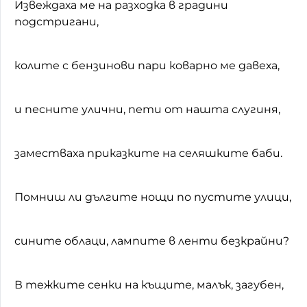
Извеждаха ме на разходка в градини
подстригани,
колите с бензинови пари коварно ме давеха,
и песните улични, пети от нашта слугиня,
заместваха приказките на селяшките баби.
Помниш ли дългите нощи по пустите улици,
сините облаци, лампите в ленти безкрайни?
В тежките сенки на къщите, малък, загубен,