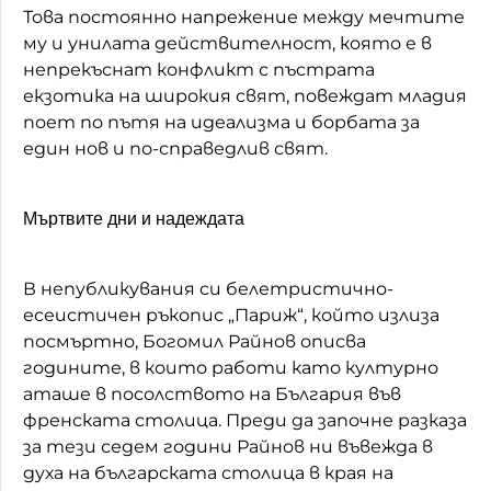
Това постоянно напрежение между мечтите
му и унилата действителност, която е в
непрекъснат конфликт с пъстрата
екзотика на широкия свят, повеждат младия
поет по пътя на идеализма и борбата за
един нов и по-справедлив свят.
Мъртвите дни и надеждата
В непубликувания си белетристично-
есеистичен ръкопис „Париж“, който излиза
посмъртно, Богомил Райнов описва
годините, в които работи като културно
аташе в посолството на България във
френската столица. Преди да започне разказа
за тези седем години Райнов ни въвежда в
духа на българската столица в края на