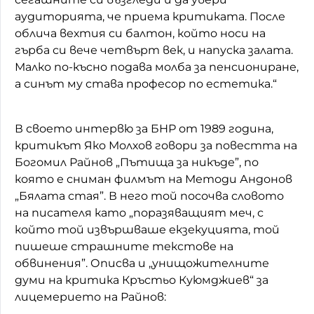
аудиторията, че приема критиката. После
облича вехтия си балтон, който носи на
гърба си вече четвърт век, и напуска залата.
Малко по-късно подава молба за пенсиониране,
а синът му става професор по естетика.“
В своето интервю за БНР от 1989 година,
критикът Яко Молхов говори за повестта на
Богомил Райнов „Пътища за никъде”, по
която е сниман филмът на Методи Андонов
„Бялата стая”. В него той посочва словото
на писателя като „поразяващият меч, с
който той извършваше екзекуцията, той
пишеше страшните текстове на
обвинения”. Описва и „унищожителните
думи на критика Кръстьо Куюмджиев“ за
лицемерието на Райнов: