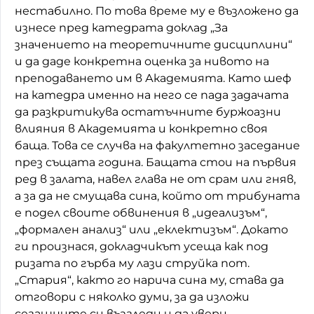
нестабилно. По това време му е възложено да
изнесе пред катедрата доклад „За
значението на теоретичните дисциплини“
и да даде конкретна оценка за нивото на
преподаването им в Академията. Като шеф
на катедра именно на него се пада задачата
да разкритикува остатъчните буржоазни
влияния в Академията и конкретно своя
баща. Това се случва на факултетно заседание
през същата година. Бащата стои на първия
ред в залата, навел глава не от срам или гняв,
а за да не смущава сина, който от трибуната
е подел своите обвинения в „идеализъм“,
„формален анализ“ или „еклектизъм“. Докато
ги произнася, докладчикът усеща как под
ризата по гърба му лази струйка пот.
„Стария“, както го нарича сина му, става да
отговори с няколко думи, за да изложи
сегашните си възгледи и да увери