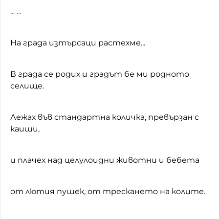
... ...
На града изтърсаци растехме...
В града се родих и градът бе ми родното
селище.
Лежах във стандартна количка, превързан с
каиши,
и плачех над целулоидни животни и бебета
от лютия пушек, от трескането на колите.