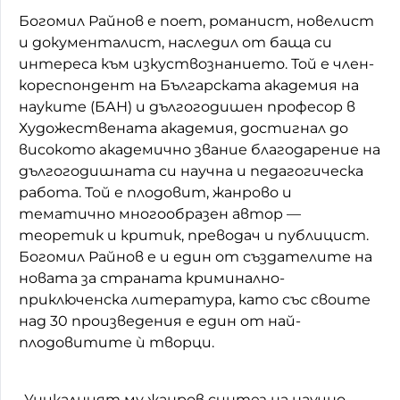
Богомил Райнов е поет, романист, новелист
и документалист, наследил от баща си
интереса към изкуствознанието. Той е член-
кореспондент на Българската академия на
науките (БАН) и дългогодишен професор в
Художествената академия, достигнал до
високото академично звание благодарение на
дългогодишната си научна и педагогическа
работа. Той е плодовит, жанрово и
тематично многообразен автор —
теоретик и критик, преводач и публицист.
Богомил Райнов е и един от създателите на
новата за страната криминално-
приключенска литература, като със своите
над 30 произведения е един от най-
плодовитите ѝ творци.
„Уникалният му жанров синтез на научно