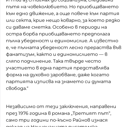
пътя на човеколюбието. Но приобщаването
към едно движение, а още повече към партия
или секта, крие нещо коварно, за което рядко
си даваме сметка. Особено в периоди на
остра борба приобщаването предполага
пълна убеденост и единомислие. А известно
е, че пълната убеденост лесно прераства във
фанатизъм, както и единомислието — в
сляпо подчинение. Така твърде често
участието в една партия представлява
форма на духовно заробване, даже когато
партията изписва на знамето си думата
свобода.“
Независимо от тези заключения, направени
през 1976 година в романа „Третият път“,
само три години по-късно Райнов изнася
доклад на Националната писателска