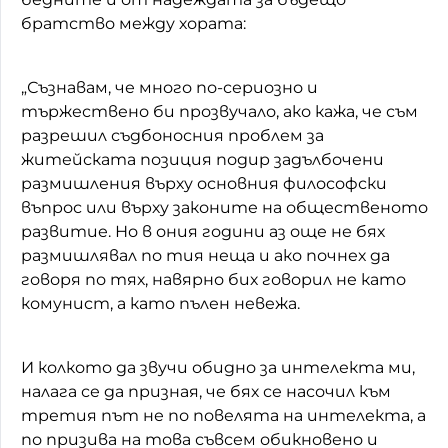
братство между хората:
„Съзнавам, че много по-сериозно и
тържествено би прозвучало, ако кажа, че съм
разрешил съдбоносния проблем за
житейската позиция подир задълбочени
размишления върху основния философски
въпрос или върху законите на общественото
развитие. Но в ония години аз още не бях
размишлявал по тия неща и ако почнех да
говоря по тях, навярно бих говорил не като
комунист, а като пълен невежа.
И колкото да звучи обидно за интелекта ми,
налага се да призная, че бях се насочил към
третия път не по повелята на интелекта, а
по призива на това съвсем обикновено и