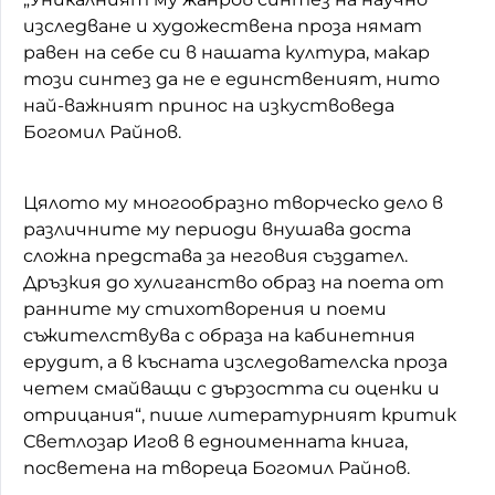
изследване и художествена проза нямат
равен на себе си в нашата култура, макар
този синтез да не е единственият, нито
най-важният принос на изкуствоведа
Богомил Райнов.
Цялото му многообразно творческо дело в
различните му периоди внушава доста
сложна представа за неговия създател.
Дръзкия до хулиганство образ на поета от
ранните му стихотворения и поеми
съжителствува с образа на кабинетния
ерудит, а в късната изследователска проза
четем смайващи с дързостта си оценки и
отрицания“, пише литературният критик
Светлозар Игов в едноименната книга,
посветена на твореца Богомил Райнов.