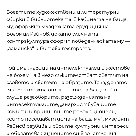
Богатите художествени и литературни
сбирки в библиотеката, в кабинета на баща
му, оформят младежката ерудиция на
Богомил Райнов, докато уличната
контракултура оформя поведенческата му —
„гаменска“ и битова пъстрота.
Той има „навици на интелектуалец и жестове
на бохем“, а в него съжителстват светът на
словото и светът на образите. Така, докато
„чисти прахта от книгите на баща си“ и
слуша разговорите, разсъжденията на
интелектуалците, „анархиствуващите
комити и принципните революционери,
които посещават дома на баща му“, младият
Райнов развива и своите културни интереси
и обогатява жизнените си впечатления.