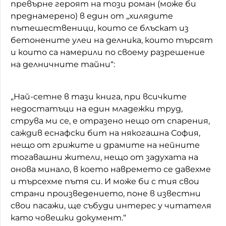
превърне героят на този роман (може би
преднамерено) в един от „хилядите
пътешественици, които се блъскат из
бетонените улеи на делника, които търсят
и които са намерили по своему разрешение
на делничните тайни“:
„Най-сетне в тази книга, при всичките
недостатъци на един младежки труд,
струва ми се, е отразено нещо от спарения,
саждив еснафски бит на някогашна София,
нещо от грижите и драмите на нейните
тогавашни жители, нещо от задухата на
онова минало, в което навремето се давехме
и търсехме пътя си. И може би с тия свои
страни произведението, поне в известни
свои пасажи, ще събуди интерес у читателя
като човешки документ.“