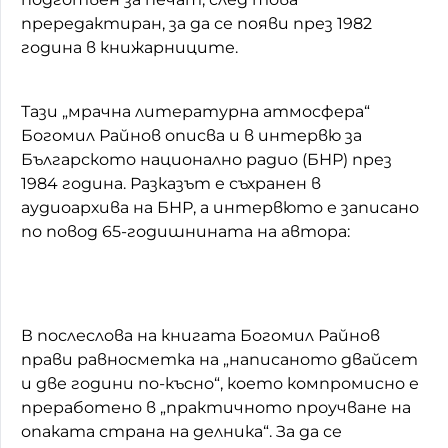
прередактиран, за да се появи през 1982
година в книжарниците.
Тази „мрачна литературна атмосфера“
Богомил Райнов описва и в интервю за
Българското национално радио (БНР) през
1984 година. Разказът е съхранен в
аудиоархива на БНР, а интервюто е записано
по повод 65-годишнинaта на автора:
В послеслова на книгата Богомил Райнов
прави равносметка на „написаното двайсет
и две години по-късно“, което компромисно е
преработено в „практичното проучване на
опаката страна на делника“. За да се