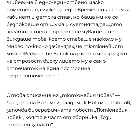
Живеехме в едно-единствено малко
помещение, служещо едновременно за спалия,
кабинет и детска стая, но баща ми не се
безпокоеше от шума и суетнята, защото
когато пишеше, просто не чуваше и не
виждаше това, което ставаше наоколо му.
Много по-късно забелязах, че тютюневият
мъж съвсем не бе висок на ръст и че изразът
на строгост върху лицето му е само
отпечатък на една постоянна
съсредоточеност.“
С това описание на „тютюневия човек“ —
бащата на Богомил, академик Николай Райнов,
започва биографичната повест „Тютюневия
човек“, която е част от сборника „Този
странен занаят“.