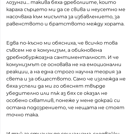
лозунги… такива бяха дреболиите, които
караха сърцето ми да се свива и неусетно ме
насочваха към мисълта за избавлението, за
равенството и братството между хората.
Едва по-късно ми обясниха, че всичко това
съвсем не е комунизъм, а обикновена
дребнобуржоазна сантименталност. И че
комунизмът се основава не на емоционални
реакции, а на една строго научна теория за
света и за обществото. Само че изглежда не
бяха успели да ми го обяснят твърде
убедително или пък аз бях се оказал не
особено схватлив, понеже у мене докрай си
остана подозрението, че нещата не стоят
точно така.
И тъй аз стигнах до социализма, следвайки