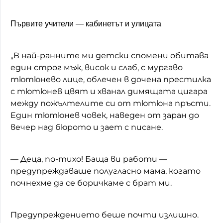
Първите учители — кабинетът и улицата
„В най-ранните ми детски спомени обитава
един строг мъж, висок и слаб, с мургаво
тютюнево лице, облечен в дочена престилка
с тютюнев цвят и хванал димящата цигара
между пожълтелите си от тютюна пръсти.
Един тютюнев човек, наведен от заран до
вечер над бюрото и зает с писане.
— Деца, по-тихо! Баща ви работи —
предупреждаваше полугласно мама, когато
почнехме да се боричкаме с брат ми.
Предупреждението беше почти излишно.