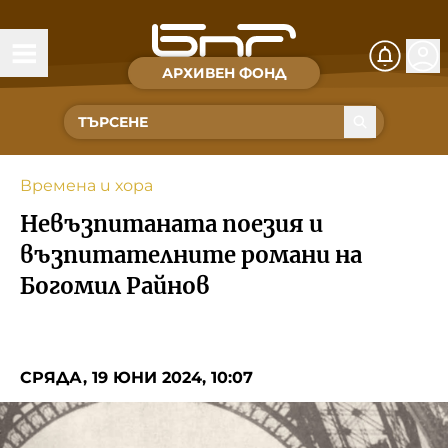
АРХИВЕН ФОНД
Времена и хора
Култура
Времена и хора
Музика
Невъзпитаната поезия и
Спорт
възпитателните романи на
Богомил Райнов
За Нас
Съвет за електронни медии
СРЯДА, 19 ЮНИ 2024, 10:07
БНР
БНР Новини
Детското.БНР