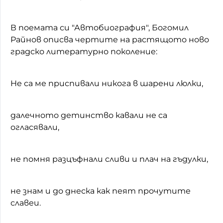
В поемата си "Автобиография", Богомил
Райнов описва чертите на растящото ново
градско литературно поколение:
Не са ме приспивали никога в шарени люлки,
далечното детинство кавали не са
огласявали,
не помня разцъфнали сливи и плач на гъдулки,
не знам и до днеска как пеят прочутите
славеи.