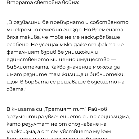
Втората световна война:
„В развалини бе превърнато и собственото
ми скромно семейно гнездо. Но времената
бяха такива, че това не ме наскърбяваше
особено. Не усещах мъка даже от факта, че
фаталният взрив бе унищожил и
единственото ми ценно имущество —
библиотеката. Какво значение можеха да
имат разните там жилища и библиотеки,
щом в борбата се решаваше бъдещето на
света.“
В книгата си „Третият път“ Райнов
аргументира увлечението си по социализма,
като резултат не от опознаване на
марксизма, а от съчувствието му към
бедните и от надеждата за бъдещо