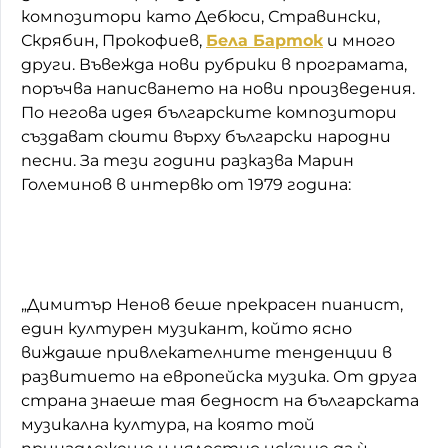
композитори като Дебюси, Стравински,
Скрябин, Прокофиев,
Бела Барток
и много
други. Въвежда нови рубрики в програмата,
поръчва написването на нови произведения.
По негова идея българските композитори
създават сюити върху български народни
песни. За тези години разказва Марин
Големинов в интервю от 1979 година:
„Димитър Ненов беше прекрасен пианист,
един културен музикант, който ясно
виждаше привлекателните тенденции в
развитието на европейска музика. От друга
страна знаеше тая бедност на българската
музикална култура, на която той