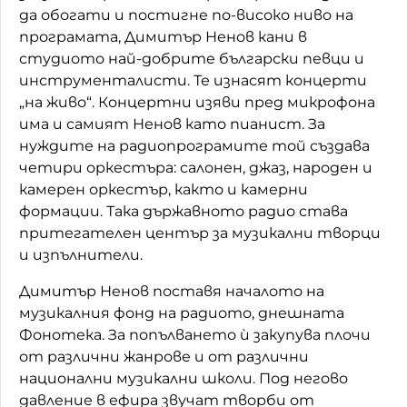
да обогати и постигне по-високо ниво на
програмата, Димитър Ненов кани в
студиото най-добрите български певци и
инструменталисти. Те изнасят концерти
„на живо“. Концертни изяви пред микрофона
има и самият Ненов като пианист. За
нуждите на радиопрограмите той създава
четири оркестъра: салонен, джаз, народен и
камерен оркестър, както и камерни
формации. Така държавното радио става
притегателен център за музикални творци
и изпълнители.
Димитър Ненов поставя началото на
музикалния фонд на радиото, днешната
Фонотека. За попълването ѝ закупува плочи
от различни жанрове и от различни
национални музикални школи. Под негово
давление в ефира звучат творби от