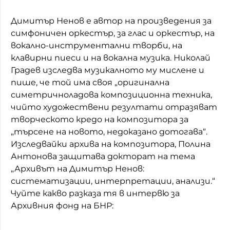
Димитър Ненов е автор на произведения за
симфоничен оркестър, за глас и оркестър, на
вокално-инструментални творби, на
клавирни пиеси и на вокална музика. Николай
Градев изследва музикалното му мислене и
пише, че той има своя „оригинална
симетричноладова композиционна техника,
чийто художествени резултати отразяват
творческото кредо на композитора за
„търсене на новото, недоказано дотогава“.
Изследвайки архива на композитора, Полина
Антонова защитава докторат на тема
„Архивът на Димитър Ненов:
систематизации, интерпретации, анализи.“
Чуйте какво разказа тя в интервю за
Архивния фонд на БНР: