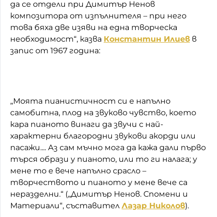
да се отдели при Димитър Ненов
композитора от изпълнителя – при него
това бяха две изяви на една творческа
необходимост“, казва
Константин Илиев
в
запис от 1967 година:
„Моята пианистичност си е напълно
самобитна, плод на звуково чувство, което
кара пианото винаги да звучи с най-
характерни благородни звукови акорди или
пасажи.... Аз сам мъчно мога да кажа дали първо
търся образи у пианото, или то ги налага; у
мене то е вече напълно срасло –
творчеството и пианото у мене вече са
неразделни.“ („Димитър Ненов. Спомени и
Материали“, съставител
Лазар Николов
).