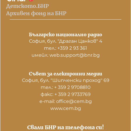
Детското.БНР
Архивен фонд на БНР
Българско национално радио
София, бул. "Драган Цанков" 4
тел.: +359 2 93 361
имейл: web.support@bnr.bg
Съвет за електронни медии
София, бул. "Шипченски проход" 69
тел.: + 359 2 9708810
факс: + 359 2 9733769
е-mail: office@cem.bg
www.cem.bg
Свали БНР на телефона си!