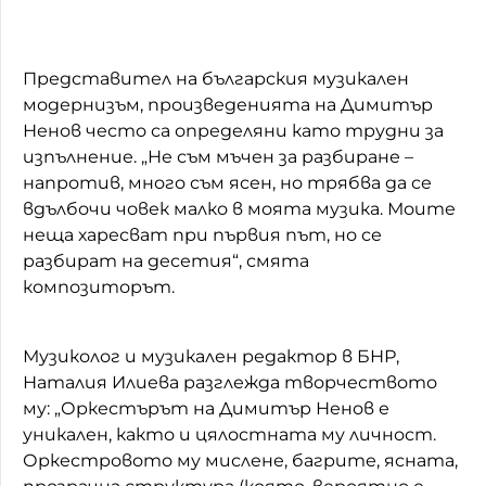
Представител на българския музикален
модернизъм, произведенията на Димитър
Ненов често са определяни като трудни за
изпълнение. „Не съм мъчен за разбиране –
напротив, много съм ясен, но трябва да се
вдълбочи човек малко в моята музика. Моите
неща харесват при първия път, но се
разбират на десетия“, смята
композиторът.
Музиколог и музикален редактор в БНР,
Наталия Илиева разглежда творчеството
му: „Оркестърът на Димитър Ненов е
уникален, както и цялостната му личност.
Оркестровото му мислене, багрите, ясната,