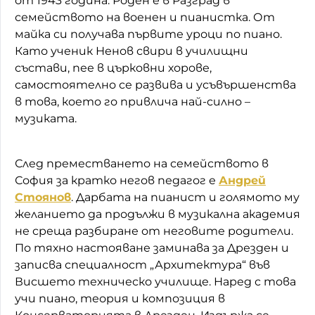
от 1943 година. Роден е в Разград в
семейството на военен и пианистка. От
майка си получава първите уроци по пиано.
Като ученик Ненов свири в училищни
състави, пее в църковни хорове,
самостоятелно се развива и усъвършенства
в това, което го привлича най-силно –
музиката.
След преместването на семейството в
София за кратко негов педагог е
Андрей
Стоянов
. Дарбата на пианист и голямото му
желанието да продължи в музикална академия
не среща разбиране от неговите родители.
По тяхно настояване заминава за Дрезден и
записва специалност „Архитектура“ във
Висшето техническо училище. Наред с това
учи пиано, теория и композиция в