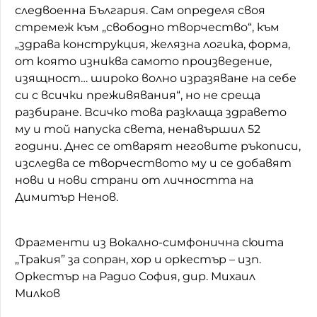
следвоенна България. Сам определя своя
стремеж към „свободно творчество“, към
„здрава конструкция, желязна логика, форма,
от която изниква самото произведение,
изящност… широко волно изразяване на себе
си с всички преживявания“, но не среща
разбиране. Всичко това разклаща здравето
му и той напуска света, ненавършил 52
години. Днес се отварят неговите ръкописи,
изследва се творчеството му и се добавят
нови и нови страни от личността на
Димитър Ненов.
Фрагменти из Вокално-симфонична сюита
„Тракия” за сопран, хор и оркестър – изп.
Оркестър на Радио София, дир. Михаил
Милков