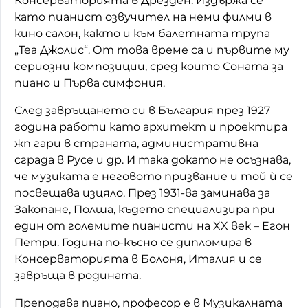
Консерваторията в Дрезден. Издържа се
като пианист озвучител на неми филми в
кино салон, както и към балетната трупа
„Теа Джолис“. От това време са и първите му
сериозни композиции, сред които Соната за
пиано и Първа симфония.
След завръщането си в България през 1927
година работи като архитект и проектира
жп гари в страната, административна
сграда в Русе и др. И така докато не осъзнава,
че музиката е неговото призвание и той ѝ се
посвещава изцяло. През 1931-ва заминава за
Закопане, Полша, където специализира при
един от големите пианисти на XX век – Егон
Петри. Година по-късно се дипломира в
Консерваторията в Болоня, Италия и се
завръща в родината.
Преподава пиано, професор е в Музикалната