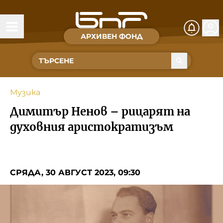
АРХИВЕН ФОНД
Времена и хора
Култура
Музика
Музика
Димитър Ненов – рицарят на
Спорт
духовния аристократизъм
За Нас
СРЯДА, 30 АВГУСТ 2023, 09:30
Съвет за електронни медии
БНР
БНР Новини
Детското.БНР