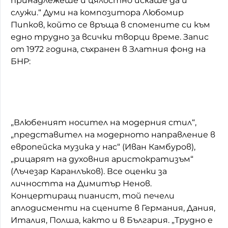
принадлежеше и цялостно искаше да ѝ
служи.“ Думи на композитора Любомир
Пипков, който се връща в спомените си към
едно трудно за всички творци време. Запис
от 1972 година, съхранен в Златния фонд на
БНР:
„Влюбеният носител на модерния стил“,
„представител на модерното направление в
европейска музика у нас“ (Иван Камбуров),
„рицарят на духовния аристократизъм“
(Лъчезар Каранлъков). Все оценки за
личността на Димитър Ненов.
Концертиращ пианист, той печели
аплодисменти на сцените в Германия, Дания,
Италия, Полша, както и в България. „Трудно е