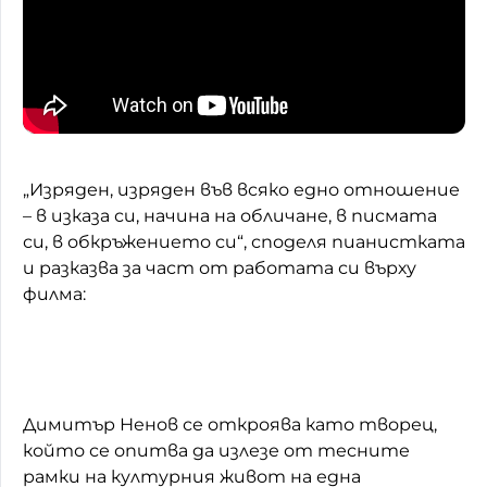
„Изряден, изряден във всяко едно отношение
– в изказа си, начина на обличане, в писмата
си, в обкръжението си“, споделя пианистката
и разказва за част от работата си върху
филма:
Димитър Ненов се откроява като творец,
който се опитва да излезе от тесните
рамки на културния живот на една