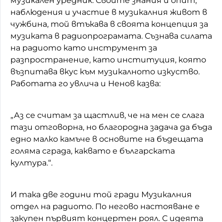
музикален уредник. Своите знания и опит,
наблюдения и участие в музикалния живот в
чужбина, той втъкава в своята концепция за
музиката в радиопрограмата. Съзнава силата
на радиото като инструмент за
разпространение, като институция, която
възпитава вкус към музикалното изкуство.
Работата го увлича и Ненов казва:
„Аз се считам за щастлив, че на мен се слага
тази отговорна, но благородна задача да бъда
едно малко камъче в основите на бъдещата
голяма сграда, каквато е българската
култура.“.
И така две години той гради Музикалния
отдел на радиото. По негово настояване е
закупен първият концертен роял. С идеята