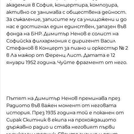
академия в София, концертира, композира,
активно се занимава с обществена дейност.
За съжаление, записите му са унищожени и до
нас е достигнал един единствен, запазен във
фонда на БНР. Димитър Ненов е солист на
Софийска филхармония с диригент Васил
Стефанов в Концерт за пиано и оркестър № 2
в Ла мажор от Ференц Лист. Датата е 12
януари 1952 година. Чуйте фрагмент от него.
Пътят на Димитър Ненов преминава през
Радиото във важен момент от неговата
история. През 1935 година той е поканен от
Сирак Скитник в екипа на прохождащото
държавно радио и става неговият първи