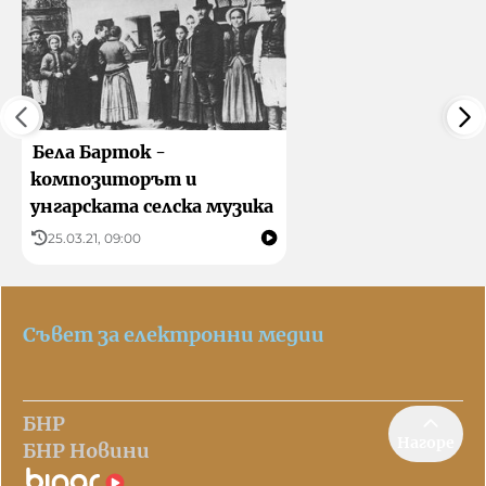
Бела Барток -
композиторът и
унгарската селска музика
25.03.21, 09:00
Съвет за електронни медии
БНР
Нагоре
БНР Новини