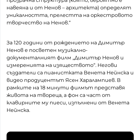
прозрачна структура (която, вероятно е
навеяна и от Ненов – архитекта) определят
уникалността, прелестта на оркестровото
творчество на Ненов.“
За 120 години от рождението на Димитър
Ненов е посветен музикално-
документалният филм „Димитър Ненов и
измеренията на изяществото“. Негови
създатели са пианистката Венета Нейнска и
видео продуцентът Ясен Харалампиев. В
рамките на 18 минути филмът представя
живота на твореца, а фон са част от
клавирните му пиеси, изпълнени от Венета
Нейнска.