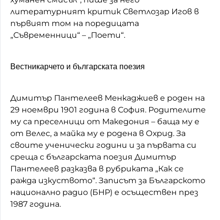
литературният критик Светлозар Игов в
първият том на поредицата
„Съвременници“ – „Поети“.
Вестникарчето и българската поезия
Димитър Пантелеев Менкаджиев e роден на
29 ноември 1901 година в София. Родителите
му са преселници от Македония – баща му е
от Велес, а майка му е родена в Охрид. За
своите ученически години и за първата си
среща с българската поезия Димитър
Пантелеев разказва в рубриката „Как се
ражда изкуството“. Записът за Българското
национално радио (БНР) е осъществен през
1987 година.