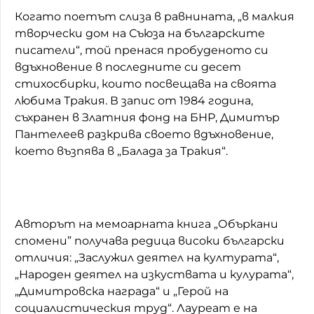
Когато поетът слиза в равнината, „в малкия
творчески дом на Съюза на българските
писатели“, той пренася пробуденото си
вдъхновение в последните си десет
стихосбирки, които посвещава на своята
любима Тракия. В запис от 1984 година,
съхранен в Златния фонд на БНР, Димитър
Пантелеев разкрива своето вдъхновение,
което възпява в „Балада за Тракия“.
Авторът на мемоарната книга „Объркани
спомени” получава редица високи български
отличия: „Заслужил деятел на културата“,
„Народен деятел на изкуствата и кулурата“,
„Димитровска награда“ и „Герой на
социалистическия труд“. Лауреат е на