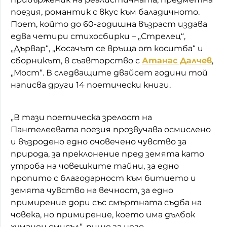
поезия, романтик с вкус към баладичното.
Поет, който до 60-годишна възраст издава
едва четири стихосбирки – „Стрелец“,
„Дървар“, „Косачът се връща от коситба“ и
сборникът, в съавторство с
Атанас Далчев
,
„Мост“. В следващите двайсет години той
написва други 14 поетически книги.
„В тази поетическа зрелост на
Пантелеевата поезия прозвучава осмислено
и възродено едно очовечено чувство за
природа, за преклонение пред земята като
утроба на човешките тайни, за едно
пропито с благодарност към битието и
земята чувство на вечност, за едно
примирение дори със смъртната съдба на
човека, но примирение, което има дълбок
хуманен смисъл“, пише за него