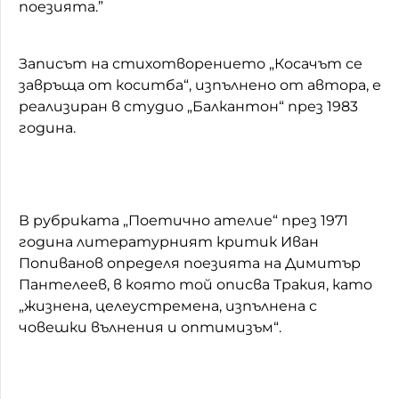
поезията.”
Записът на стихотворението „Косачът се
завръща от коситба“, изпълнено от автора, е
реализиран в студио „Балкантон“ през 1983
година.
В рубриката „Поетично ателие“ през 1971
година литературният критик Иван
Попиванов определя поезията на Димитър
Пантелеев, в която той описва Тракия, като
„жизнена, целеустремена, изпълнена с
човешки вълнения и оптимизъм“.