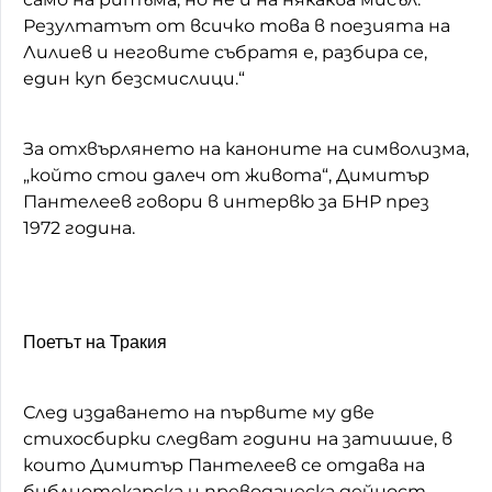
Резултатът от всичко това в поезията на
Лилиев и неговите събратя е, разбира се,
един куп безсмислици.“
За отхвърлянето на каноните на символизма,
„който стои далеч от живота“, Димитър
Пантелеев говори в интервю за БНР през
1972 година.
Поетът на Тракия
След издаването на първите му две
стихосбирки следват години на затишие, в
които Димитър Пантелеев се отдава на
библиотекарска и преводаческа дейност.