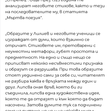
анализират неговите стихове, както и тези
на последователите му, в статията
„Мъртва поезия“.
„Образите у Лилиев и неговите ученици се
изграждат от думи, които взаимно се
отричат. Стиховете им, претоварени с
неуместни метафори, губят простота и
предметност. На едно и също нещо се
приписват няколко несъвместими признака
и образът се разрушава. При това образите
стоят уединено сами за себе си, читателят
не разбира каква е връзката между един и
друг. Липсва оная връв, която би ги
съединила, липсва една художествена идея,
която те да отразят и към която да бъдат
насочени. Затова думите тук са подчинени
само на ритъма, но не и на някаква мисъл.