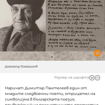
Димитър Панталеев
Размер на шрифта
Наричат Димитър Пантелеев един от
младите следвоенни поети, отрицател на
символизма в българската поезия,
привърженик на реалистичната, предметна