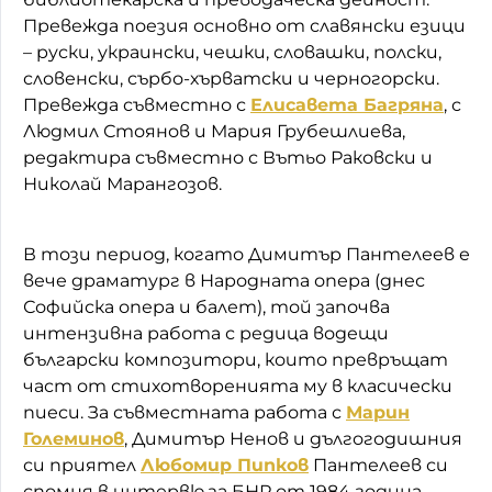
Превежда поезия основно от славянски езици
– руски, украински, чешки, словашки, полски,
словенски, сърбо-хърватски и черногорски.
Превежда съвместно с
Елисавета Багряна
, с
Людмил Стоянов и Мария Грубешлиева,
редактира съвместно с Вътьо Раковски и
Николай Марангозов.
В този период, когато Димитър Пантелеев е
вече драматург в Народната опера (днес
Софийска опера и балет), той започва
интензивна работа с редица водещи
български композитори, които превръщат
част от стихотворенията му в класически
пиеси. За съвместната работа с
Марин
Големинов
, Димитър Ненов и дългогодишния
си приятел
Любомир Пипков
Пантелеев си
спомня в интервю за БНР от 1984 година.