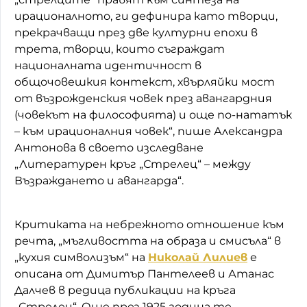
ирационалното, ги дефинира като творци,
прекрачващи през две културни епохи в
трета, творци, които съграждат
националната идентичност в
общочовешкия контекст, хвърляйки мост
от възрожденския човек през авангардния
(човекът на философията) и още по-нататък
– към ирационалния човек“, пише Александра
Антонова в своето изследване
„Литературен кръг „Стрелец“ – между
Възраждането и авангарда“.
Критиката на небрежното отношение към
речта, „мъгливостта на образа и смисъла“ в
„кухия символизъм“ на
Николай Лилиев
е
описана от Димитър Пантелеев и Атанас
Далчев в редица публикации на кръга
„Стрелец“. Още през 1925 година те