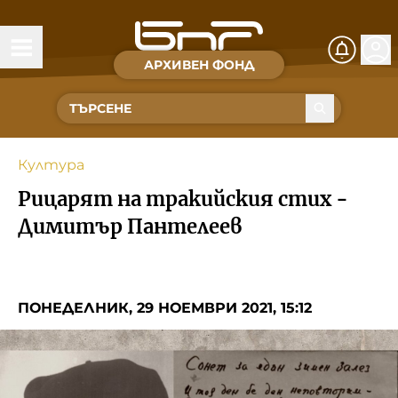
АРХИВЕН ФОНД
Времена и хора
Култура
Култура
Музика
Рицарят на тракийския стих -
Спорт
Димитър Пантелеев
За Нас
ПОНЕДЕЛНИК, 29 НОЕМВРИ 2021, 15:12
Съвет за електронни медии
БНР
БНР Новини
Детското.БНР