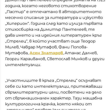
година, когато неговото стихотворение
„Пастир“ е отпечатано в авторитетното
месечно списание за литература и изкуство
„Хиперион“. Година след като излиза първата
стихосбирка на Димитър Пантелеев, тя
дава името и на идейния литературен кръг
„Стрелец“, в който участват още Теодор
Милев, Чавдар Мутафов, Фани Попова-
Мутафова,
Асен Златаров
, Атанас Далчев,
Георги Караиванов, Светослав Минков и други
интелектуалци.
„Участниците в кръга „Стрелец“ осъзнават
себе си като интелектуалци, притежаващи
свръхлитературни цели, посветени на дело
от свръхнационален характер. Тази мащабна
културологична крачка, която някои от
„стрелците“ правят към синтеза на