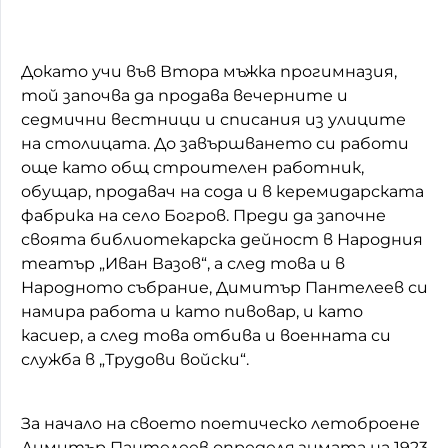
Докато учи във Втора мъжка прогимназия,
той започва да продава вечерните и
седмични вестници и списания из улиците
на столицата. До завършването си работи
още като общ строителен работник,
обущар, продавач на сода и в керемидарската
фабрика на село Богров. Преди да започне
своята библиотекарска дейност в Народния
театър „Иван Вазов“, а след това и в
Народното събрание, Димитър Пантелеев си
намира работа и като пивовар, и като
касиер, а след това отбива и военната си
служба в „Трудови войски“.
За начало на своето поетическо летоброене
Димитър Пантелеев определя зимата на 1923