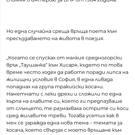
Но една случайна среща връща поета към
пресъздаването на живота в поезия.
„Когато се спусках от малкия средногорски
връх „Таушанка“ към Хисаря, където по това
време често ходех да работя поради липса на
жилищни условия в София, в една ливада
попаднах на група тракийски косачи.
Наметнати с леки дрехи и сложили по една
кърпа на главите си, която ги предпазваше
от слънцето, те размахваха острите си коси
сред жилавите треви. Тогава усетих как в
мен се заражда една нова тема – темата за
косача, която свързах с моето връщане към