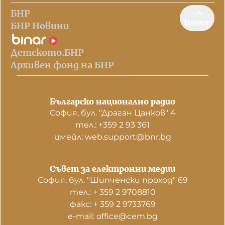
БНР
Нагоре
БНР Новини
Детското.БНР
Архивен фонд на БНР
Българско национално радио
София, бул. "Драган Цанков" 4
тел.: +359 2 93 361
имейл: web.support@bnr.bg
Съвет за електронни медии
София, бул. "Шипченски проход" 69
тел.: + 359 2 9708810
факс: + 359 2 9733769
е-mail: office@cem.bg