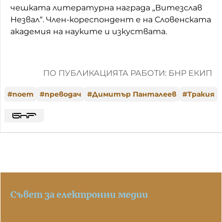
чешката литературна награда „Витезслав
Незвал“. Член-кореспондент е на Словенската
академия на науките и изкуствата.
ПО ПУБЛИКАЦИЯТА РАБОТИ: БНР ЕКИП
#
поет
#
преводач
#
Димитър Панталеев
#
Тракия
Съвет за електронни медии