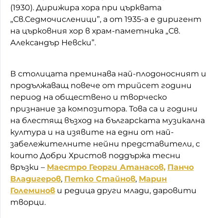
(1930). Дирижира хора при църквата
„Св.Седмочисленици”, а от 1935-а е диригент
на църковния хор в храм-паметника „Св.
Александър Невски”.
В столицата преминава най-плодоносният и
продължаващ повече от трийсет години
период на обществено и творческо
признание за композитора. Това са и години
на блестящ възход на българската музикална
култура и на изявите на едни от най-
забележителните нейни представители, с
които Добри Христов поддържа тесни
връзки –
Маестро Георги Атанасов,
Панчо
Владигеров
,
Петко Стайнов
,
Марин
Големинов
и редица други млади, даровити
творци.