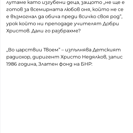
лутаме като изгубени деца, защото „не ще е
готов за всемирната любов оня, който не се
е възмогнал да обича преди всичко своя род”,
урок който ни преподаде учителят Добри
Христов. Дали го разбрахме?
„Во царствии Твоем” – изпълнява Детският
радиохор, диригент Христо Недялков, запис
1986 година, Златен фонд на БНР: