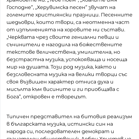
Господне”, „Херувимска песен” звучат на
големите християнски празници. Песенните
шедьоври, които твори, са неотменна част
от изпълненията на хоровите ни състави.
„Черквата чрез своите гениални певци и
съчинители е нагодила на божествените
текстове величествена, умилителна, но
безстрастна музика, успокояваща и носеща
мир на душата. Този род музика, както и
безсловесната музика на велики творци със
своя възвишен характер отниса духа и
мисълта към висините и ги приобщава с
Бога”, откровен е творецът.
Типичен представител на битовия реализъм
в българската музика, истински син на
народа си, последователен демократ и
съзнателен общественик, Добри Христов не