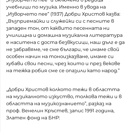
учебници по музика. Именно в увода на
„Изворчето пее” (1937) Добри Христов казва:
„Възприемайки и служейки си с песните в
западен тон, от каквито песенната ни
училищна и домашна музикална литература
е наситена с доста безвкусици, наш дълг е да
не забравяме, че сме българи, че имаме свой
особен начин на тоноизказване, имаме си
хубави свои песни, чрез които и през векове
на тежка робия сме се опазили като народ.”
„Добри Христов колкото тежи в областта
на музикалното изкуство, толкова тежи и в
областта на музикознанието”, разказ на
проф. Венелин Кръстев, запис 1991 година,
Златен фонд на БНР: