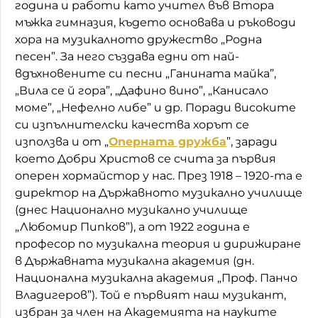
година и работи като учител във Втора
мъжка гимназия, където основава и ръководи
хора на музикалното дружество „Родна
песен”. За него създава едни от най-
вдъхновените си песни „Ганината майка”,
„Вила се й гора”, „Дафино вино”, „Канисало
моме”, „Нефелно либе” и др. Поради високите
си изпълнителски качества хорът се
използва и от „
Оперната дружба
”, заради
което Добри Христов се счита за първия
оперен хормайстор у нас. През 1918 – 1920-та е
директор на Държавното музикално училище
(днес Национално музикално училище
„Любомир Пипков”), а от 1922 година е
професор по музикална теория и дирижиране
в Държавната музикална академия (дн.
Национална музикална академия „Проф. Панчо
Владигеров”). Той е първият наш музикант,
избран за член на Академията на науките