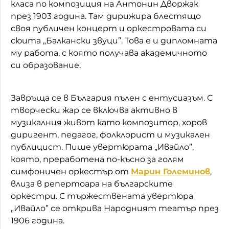
класа по композиция на Антонин Дворжак
през 1903 година. Там дирижира блестящо
своя публичен концерт и оркестровата си
сюита „Балкански звуци”. Това е и дипломната
му работа, с която получава академичното
си образование.
Завръща се в България пълен с ентусиазъм. С
творчески жар се включва активно в
музикалния живот като композитор, хоров
диригент, педагог, фолклорист и музикален
публицист. Пише увертюрата „Ивайло”,
която, преработена по-късно за голям
симфоничен оркестър от
Марин Големинов
,
влиза в репертоара на българските
оркестри. С тържествената увертюра
„Ивайло” се открива Народният театър през
1906 година.