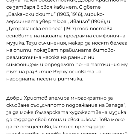
се затваря в своя кабинет. С двете
„Балкански сюити” (1903, 1916), лирико-
героичната увертюра „Ивайло” (1906), и
„Тутраканска епопея” (1917) той поставя
основите на нашата програмна симфонична
музика. Тези съчинения, макар да носят белега
на опити, показват правилната битово-
реалистична насока на ранния ни
симфонизъм и определят по-нататъшния му
път на развитие върху основата на
народната песен и ритмика.
Добри Христов апелира многократно за
скъсване със „сляпото подражание на Запада”,
за да може българската художествена музика
да създаде свой стил и своя школа. Това може
да се осъществи, като се пресъздаде
художествено онова, което народният гений