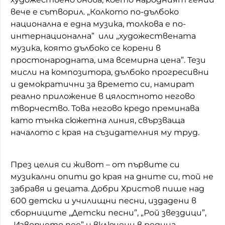
вече е сътворил. „Колкото по-дълбоко
национална е една музика, толкова е по-
интернационална” или „художествената
музика, която дълбоко се корени в
простонародната, има всемирна цена”. Тези
мисли на композитора, дълбоко прогресивни
и демократични за времето си, намират
реално приложение в цялостното негово
творчество. Това негово кредо преминава
като тънка сюжетна линия, свързваща
началото с края на съзидателния му труд.
През целия си живот – от първите си
музикални опити до края на дните си, той не
забравя и децата. Добри Христов пише над
600 детски и училищни песни, издадени в
сборниците „Детски песни”, „Рой звездици”,
„Изворчето пее” и включени в редица