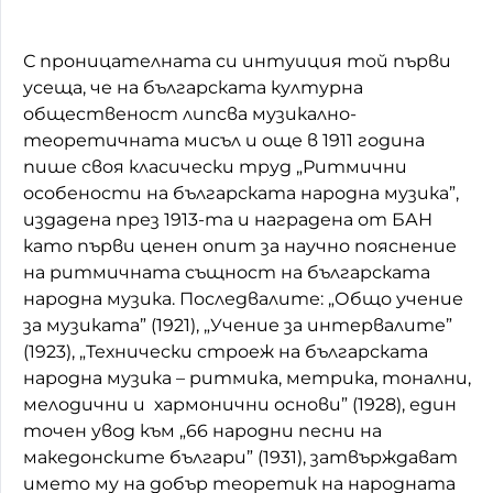
С проницателната си интуиция той първи
усеща, че на българската културна
общественост липсва музикално-
теоретичната мисъл и още в 1911 година
пише своя класически труд „Ритмични
особености на българската народна музика”,
издадена през 1913-та и наградена от БАН
като първи ценен опит за научно пояснение
на ритмичната същност на българската
народна музика. Последвалите: „Общо учение
за музиката” (1921), „Учение за интервалите”
(1923), „Технически строеж на българската
народна музика – ритмика, метрика, тонални,
мелодични и хармонични основи” (1928), един
точен увод към „66 народни песни на
македонските българи” (1931), затвърждават
името му на добър теоретик на народната