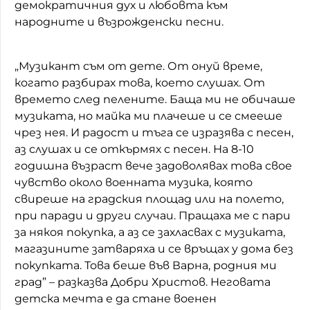
демократичния дух и любовта към
народните и възрожденски песни.
„Музикант съм от дете. От онуй време,
когато разбирах това, което слушах. От
времето след пелените. Баща ми не обичаше
музиката, но майка ми плачеше и се смееше
чрез нея. И радост и тъга се изразява с песен,
аз слушах и се откърмях с песен. На 8-10
годишна възраст вече задоволявах това свое
чувство около военната музика, която
свиреше на градския площад или на полето,
при паради и други случаи. Пращаха ме с пари
за някоя покупка, а аз се захласвах с музиката,
магазините затваряха и се връщах у дома без
покупката. Това беше във Варна, родния ми
град” – разказва Добри Христов. Неговата
детска мечта е да стане военен