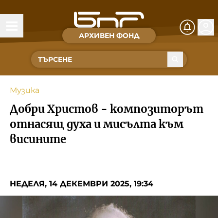
АРХИВЕН ФОНД
Времена и хора
Култура
Музика
Музика
Добри Христов - композиторът
Спорт
отнасящ духа и мисълта към
висините
За Нас
Съвет за електронни медии
НЕДЕЛЯ, 14 ДЕКЕМВРИ 2025, 19:34
БНР
БНР Новини
Детското.БНР