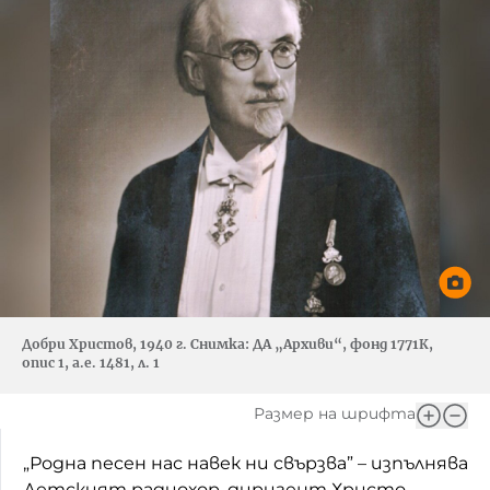
Добри Христов, 1940 г. Снимка: ДА „Архиви“, фонд 1771К,
опис 1, а.е. 1481, л. 1
Размер на шрифта
„Родна песен нас навек ни свързва” – изпълнява
Детският радиохор, диригент Христо