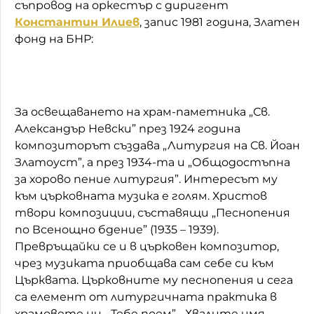
съпровод на оркестър с диригент
Константин Илиев
, запис 1981 година, Златен
фонд на БНР:
За освещаването на храм-паметника „Св.
Александър Невски” през 1924 година
композиторът създава „Литургия на Св. Йоан
Златоуст”, а през 1934-та и „Общодостъпна
за хорово пение литургия”. Интересът му
към църковната музика е голям. Христов
твори композиции, съставящи „Песнопения
по Всенощно бдение” (1935 – 1939).
Превръщайки се и в църковен композитор,
чрез музиката приобщава сам себе си към
Църквата. Църковните му песнопения и сега
са елемент от литургичната практика в
храмовете ни. „Тебе поем”, „Хвалите имя