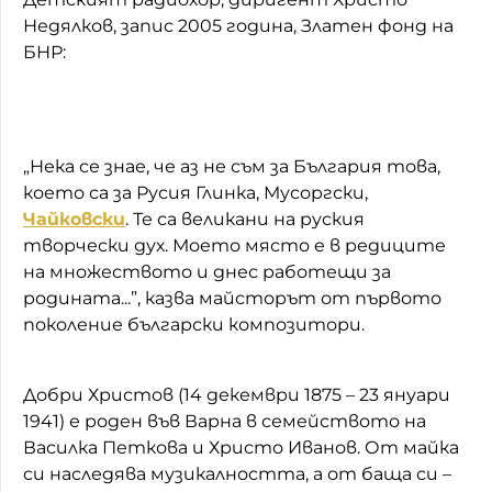
Недялков, запис 2005 година, Златен фонд на
БНР:
„Нека се знае, че аз не съм за България това,
което са за Русия Глинка, Мусоргски,
Чайковски
. Те са великани на руския
творчески дух. Моето място е в редиците
на множеството и днес работещи за
родината...”, казва майсторът от първото
поколение български композитори.
Добри Христов (14 декември 1875 – 23 януари
1941) е роден във Варна в семейството на
Василка Петкова и Христо Иванов. От майка
си наследява музикалността, а от баща си –