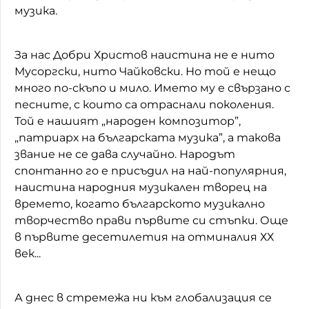
музика.
За нас Добри Христов наистина не е нито
Мусоргски, нито Чайковски. Но той е нещо
много по-скъпо и мило. Името му е свързано с
песните, с които са отраснали поколения.
Той е нашият „народен композитор”,
„патриарх на българската музика”, а такова
звание не се дава случайно. Народът
спонтанно го е присъдил на най-популярния,
наистина народния музикален творец на
времето, когато българското музикално
творчество прави първите си стъпки. Още
в първите десетилетия на отминалия ХХ
век...
А днес в стремежа ни към глобализация се