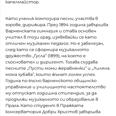
капелмайстор.
Като ученик композира песни, участва в
хорове, дирижира. През 1894 година завършва
Варненската гимназия и става основен
учител в този град, изявявайки се като
отличен музикален педагог. Но е забелязан,
след като се сформира музикалното
дружество „Гусла” (1899), на което е
съосновател и диригент. Тогава създава
песните „Пусти моми жеравненки” и „Лиляна
мома хубава”, които жънат голям успех.
Година по-късно варненското общинско
управление и училищното настоятелство
му отпускат годишна стипендия, за да
продължи музикалното си образование в
Прага. Като студент в Пражката
консерватория Добри Христов завършва