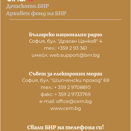
Детското.БНР
Архивен фонд на БНР
Българско национално радио
София, бул. "Драган Цанков" 4
тел.: +359 2 93 361
имейл: web.support@bnr.bg
Съвет за електронни медии
София, бул. "Шипченски проход" 69
тел.: + 359 2 9708810
факс: + 359 2 9733769
е-mail: office@cem.bg
www.cem.bg
Свали БНР на телефона си!