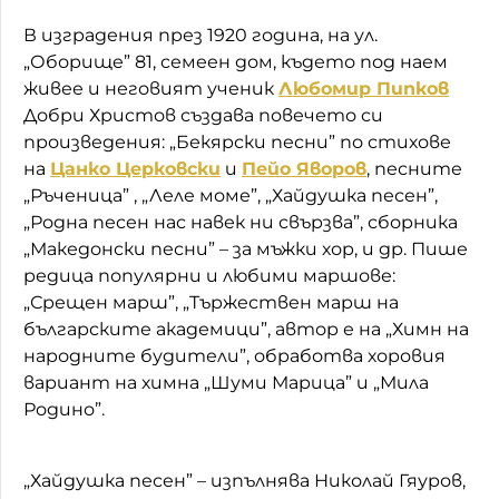
В изградения през 1920 година, на ул.
„Оборище” 81, семеен дом, където под наем
живее и неговият ученик
Любомир Пипков
Добри Христов създава повечето си
произведения: „Бекярски песни” по стихове
на
Цанко Церковски
и
Пейо Яворов
, песните
„Ръченица” , „Леле моме”, „Хайдушка песен”,
„Родна песен нас навек ни свързва”, сборника
„Македонски песни” – за мъжки хор, и др. Пише
редица популярни и любими маршове:
„Срещен марш”, „Тържествен марш на
българските академици”, автор е на „Химн на
народните будители”, обработва хоровия
вариант на химна „Шуми Марица” и „Мила
Родино”.
„Хайдушка песен” – изпълнява Николай Гяуров,