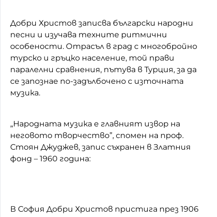
Добри Христов записва български народни
песни и изучава техните ритмични
особености. Отрасъл в град с многобройно
турско и гръцко население, той прави
паралелни сравнения, пътува в Турция, за да
се запознае по-задълбочено с източната
музика.
„Народната музика е главният извор на
неговото творчество”, спомен на проф.
Стоян Джуджев, запис съхранен в Златния
фонд – 1960 година:
В София Добри Христов пристига през 1906