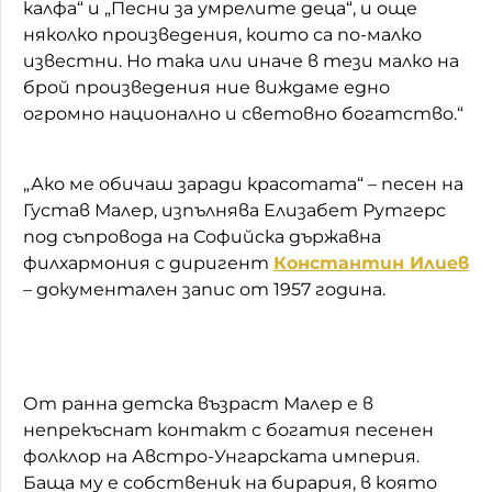
калфа“ и „Песни за умрелите деца“, и още
няколко произведения, които са по-малко
известни. Но така или иначе в тези малко на
брой произведения ние виждаме едно
огромно национално и световно богатство.“
„Ако ме обичаш заради красотата“ – песен на
Густав Малер, изпълнява Елизабет Рутгерс
под съпровода на Софийска държавна
филхармония с диригент
Константин Илиев
– документален запис от 1957 година.
От ранна детска възраст Малер е в
непрекъснат контакт с богатия песенен
фолклор на Австро-Унгарската империя.
Баща му е собственик на бирария, в която