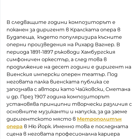
В следващите години композиторът е
поканен за диригент в Кралската опера в
Будапеща, където популяризира късните
оперни произведения на Рихард Вагнер. В
периода 1891-1897 ръководи Хамбургския
симфоничен оркестър, а след това в
продължение на десет години е диригент на
Виенския имперски оперен театър. Под
неговата палка виенската публика се
запознава с автори като Чайковски, Сметана
и др. През 1907 година композиторът
установява принципни творчески различия с
основните музиканти и напуска, за да заеме
диригентското място в
Метрополитън
опера
в Ню Йорк. Именно това е последната
сцена в неговата професионална кариера