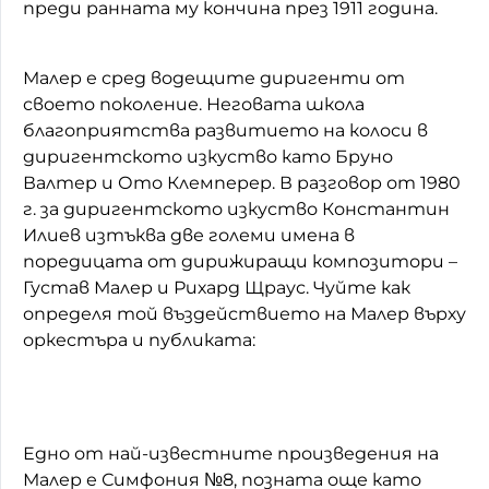
преди ранната му кончина през 1911 година.
Малер е сред водещите диригенти от
своето поколение. Неговата школа
благоприятства развитието на колоси в
диригентското изкуство като Бруно
Валтер и Ото Клемперер. В разговор от 1980
г. за диригентското изкуство Константин
Илиев изтъква две големи имена в
поредицата от дирижиращи композитори –
Густав Малер и Рихард Щраус. Чуйте как
определя той въздействието на Малер върху
оркестъра и публиката:
Едно от най-известните произведения на
Малер е Симфония №8, позната още като