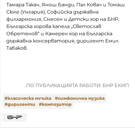
Тамара Такач, Янош Банди, Пал Ковач и Томаш
Сюле (Унгария), Софийска държавна
филхармония, Смесен и Детски хор на БНР,
Българска хорова капела „Светослав
Обретенов“ и Камерен хор на Българска
държавна консерватория, диригент Емил
Табаков.
ПО ПУБЛИКАЦИЯТА РАБОТИ: БНР ЕКИП
#
класическа музика
#
симфонична музика
#
диригенти
#
композитор