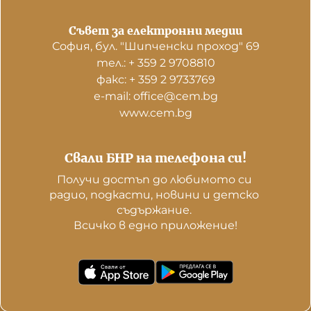
Съвет за електронни медии
София, бул. "Шипченски проход" 69
тел.: + 359 2 9708810
факс: + 359 2 9733769
е-mail: office@cem.bg
www.cem.bg
Свали БНР на телефона си!
Получи достъп до любимото си 
радио, подкасти, новини и детско 
съдържание. 

Всичко в едно приложение!