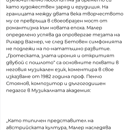
като художествен заряд и ерудиция. На
границата между двата века творчеството
му се превръща в своеобразен мост от
романтизма към новата епоха. Малер
определено успява да опровергае тезата на
Рихард Вагнер, че след Бетовен симфонията
не подлежи на по-нататъшно развитие.
„Гротеската, злата ирония и откритият
двубой с пошлото“ са основните похвати в
неговия музикален език, коментира в свое
изказване от 1982 година проф. Пенчо
Стоянов, композитор и дългогодишен
педагог в Музикалната академия:
„Като типичен представител на
австрийската култура, Малер наследява