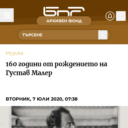
АРХИВЕН ФОНД
Времена и хора
Култура
Музика
Музика
160 години от рождението на
Спорт
Густав Малер
За Нас
ВТОРНИК, 7 ЮЛИ 2020, 07:38
Съвет за електронни медии
БНР
БНР Новини
Детското.БНР