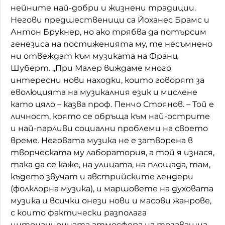
нейните най-добри и жизнени традиции.
Негови предшественици са Йоханес Брамс и
Антон Брукнер, но ако трябва да потърсим
генезиса на постиженията му, те несъмнено
ни отвеждат към музиката на Франц
Шуберт. „При Малер виждаме много
интересни нови находки, които говорят за
еволюцията на музикалния език и мислене
като цяло – казва проф. Пенчо Стоянов. – Той е
личност, която се обръща към най-острите
и най-парливи социални проблеми на своето
време. Неговата музика не е затворена в
творческата му лаборатория, а той я изнася,
така да се каже, на улицата, на площада, там,
където звучат и австрийските лендери
(фолклорна музика), и маршовете на духовата
музика и всички онези нови и масови жанрове,
с които фактически разполага
интонационната атмосфера на тогавашна