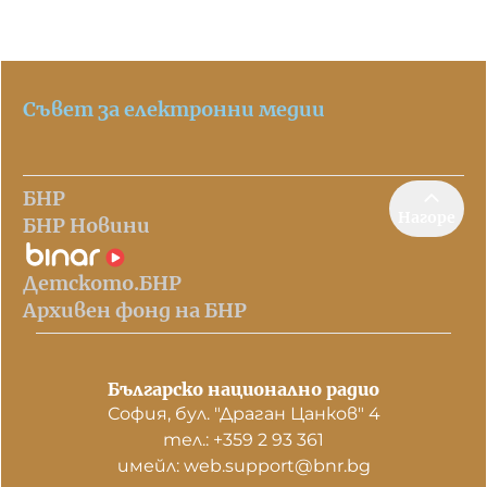
Съвет за електронни медии
БНР
Нагоре
БНР Новини
Детското.БНР
Архивен фонд на БНР
Българско национално радио
София, бул. "Драган Цанков" 4
тел.: +359 2 93 361
имейл: web.support@bnr.bg