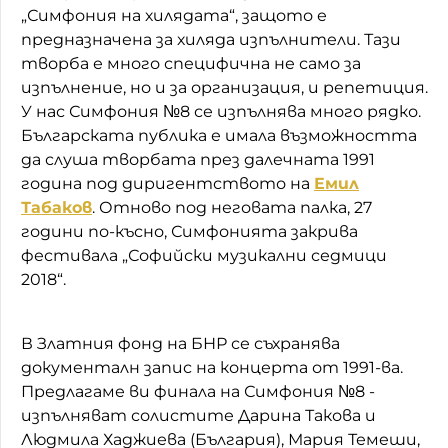
„Симфония на хилядата“, защото е
предназначена за хиляда изпълнители. Тази
творба е много специфична не само за
изпълнение, но и за организация, и репетиция.
У нас Симфония №8 се изпълнява много рядко.
Българската публика е имала възможността
да слуша творбата през далечната 1991
година под диригентството на
Емил
Табаков
. Отново под неговата палка, 27
години по-късно, Симфонията закрива
фестивала „Софийски музикални седмици
2018“.
В Златния фонд на БНР се съхранява
документалн запис на концерта от 1991-ва.
Предлагаме ви финала на Симфония №8 -
изпълняват солистите Дарина Такова и
Людмила Хаджиева (България), Мария Темеши,