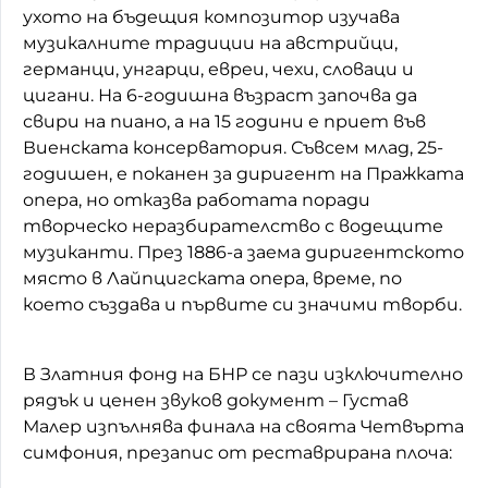
ухото на бъдещия композитор изучава
музикалните традиции на австрийци,
германци, унгарци, евреи, чехи, словаци и
цигани. На 6-годишна възраст започва да
свири на пиано, а на 15 години е приет във
Виенската консерватория. Съвсем млад, 25-
годишен, е поканен за диригент на Пражката
опера, но отказва работата поради
творческо неразбирателство с водещите
музиканти. През 1886-а заема диригентското
място в Лайпцигската опера, време, по
което създава и първите си значими творби.
В Златния фонд на БНР се пази изключително
рядък и ценен звуков документ – Густав
Малер изпълнява финала на своята Четвърта
симфония, презапис от реставрирана плоча: