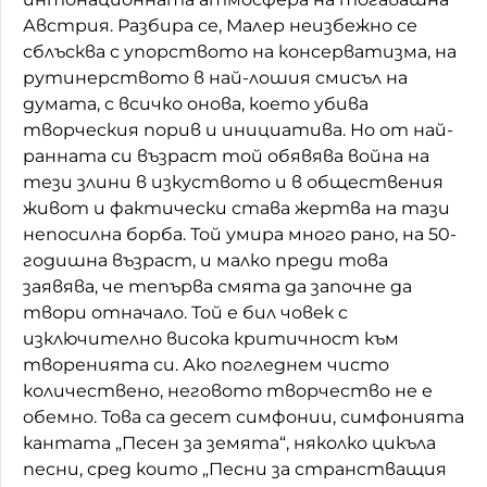
Австрия. Разбира се, Малер неизбежно се
сблъсква с упорството на консерватизма, на
рутинерството в най-лошия смисъл на
думата, с всичко онова, което убива
творческия порив и инициатива. Но от най-
ранната си възраст той обявява война на
тези злини в изкуството и в обществения
живот и фактически става жертва на тази
непосилна борба. Той умира много рано, на 50-
годишна възраст, и малко преди това
заявява, че тепърва смята да започне да
твори отначало. Той е бил човек с
изключително висока критичност към
творенията си. Ако погледнем чисто
количествено, неговото творчество не е
обемно. Това са десет симфонии, симфонията
кантата „Песен за земята“, няколко цикъла
песни, сред които „Песни за странстващия