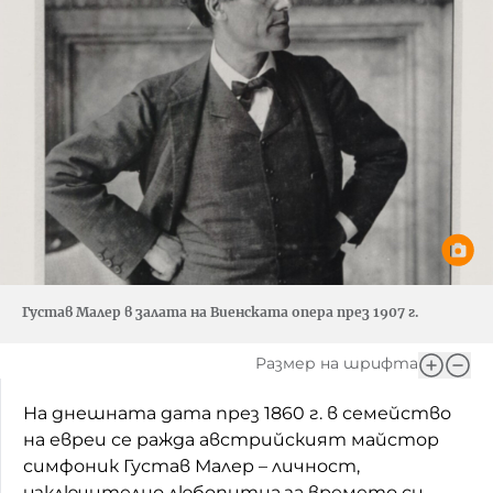
Густав Малер в залата на Виенската опера през 1907 г.
Размер на шрифта
На днешната дата през 1860 г. в семейство
на евреи се ражда австрийският майстор
симфоник Густав Малер – личност,
изключително любопитна за времето си