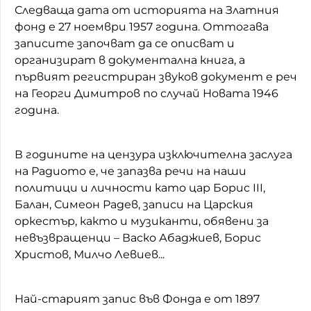
Следваща дата от историята на Златния
фонд е 27 ноември 1957 година. Оттогава
записите започват да се описват и
организират в документална книга, а
първият регистриран звуков документ е реч
на Георги Димитров по случай Новата 1946
година.
В годините на цензура изключителна заслуга
на Радиото е, че запазва речи на наши
политици и личности като цар Борис III,
Балан, Симеон Радев, записи на Царския
оркестър, както и музиканти, обявени за
невъзвращенци – Васко Абаджиев, Борис
Христов, Милчо Левиев...
Най-старият запис във Фонда е от 1897