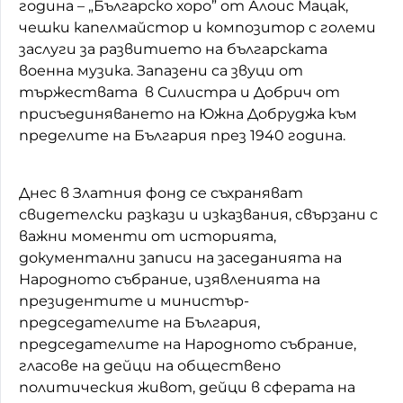
година – „Българско хоро” от Алоис Мацак,
чешки капелмайстор и композитор с големи
заслуги за развитието на българската
военна музика. Запазени са звуци от
тържествата в Силистра и Добрич от
присъединяването на Южна Добруджа към
пределите на България през 1940 година.
Днес в Златния фонд се съхраняват
свидетелски разкази и изказвания, свързани с
важни моменти от историята,
документални записи на заседанията на
Народното събрание, изявленията на
президентите и министър-
председателите на България,
председателите на Народното събрание,
гласове на дейци на обществено
политическия живот, дейци в сферата на