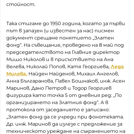
стойност.
Така стигаме до 1950 година, когато за първи
път в запазен (и известен за нас) писмен
документ срещаме понятието „Златен
фонд“. На съвещание, проведено на 8 май под
председателството на Главния директор
Мишо Николов и в присъствието на Ана
Велева, Николай Попов, Катя Георгиева,
Леда
Милева,
Найден Найденов, Михаил Ангелов,
Анна Българанова, Павел Бошнаков, инж. Асен
Маринов, Дано Петров и Тодор Георгиев
фигурира като точка 5 от дневния ред: „По
организирането на Златния фонд“. А в
протокола от заседанието е записано:
„Златен фонд да се учреди при фонотеката.
Др. инж. Маринов да излезе с предложение за
техническото уреждане на съхранението на