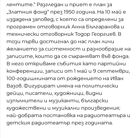
лентите.“ Разгледан и приет е план за
„Златния фонд“ през 1950 година. На 10 май е
издадена заповед, с която са определени за
програмен отговорник Анна Българанова и
технически отговорник Тодор Георгиев. В
този първи достигнал до нас план личи
желанието за системност и разнообразие на
записите, които да се съхраняват във фонда.
В него откриваме събития като партийни
конференции, записи от 1 май и 9 септември,
100-годишнината от рождението на Иван
Вазов. Фигурират имена на политически
дейци, писатели, художници, видни
изпълнители и музиканти, български
художествени и музикални произведения;
най-добрата постановка на радиотеатъра и
детския радиотеатър през годината.