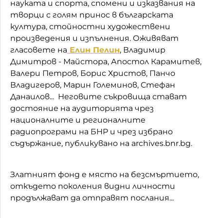
науката и спорта, спомени и изказвания на
творци с голям принос в българската
култура, стойностни художествени
произведения и изпълнения. Оживяват
гласовете на
Елин Пелин
, Владимир
Димитров - Майстора, Апостол Карамитев,
Валери Петров, Борис Христов, Панчо
Владигеров, Марин Големинов, Стефан
Данаилов... Неговите съкровища стават
достояние на аудиторията чрез
националните и регионалните
радиопрограми на БНР и чрез избрано
съдържание, публикувано на archives.bnr.bg.
Златният фонд е място на безсмъртието,
откъдето поколения видни личности
продължават да отправят послания...