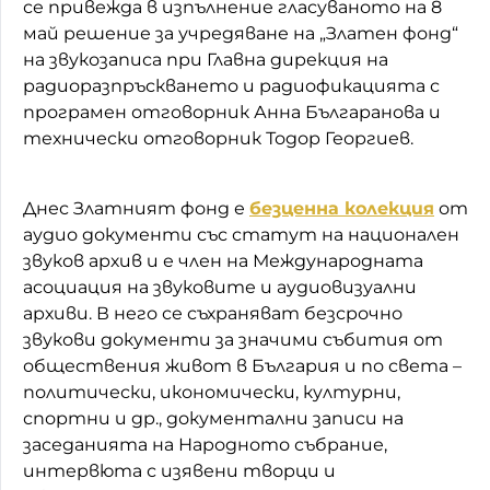
се привежда в изпълнение гласуваното на 8
май решение за учредяване на „Златен фонд“
на звукозаписа при Главна дирекция на
радиоразпръскването и радиофикацията с
програмен отговорник Анна Българанова и
технически отговорник Тодор Георгиев.
Днес Златният фонд е
безценна колекция
от
аудио документи със статут на национален
звуков архив и е член на Международната
асоциация на звуковите и аудиовизуални
архиви. В него се съхраняват безсрочно
звукови документи за значими събития от
обществения живот в България и по света –
политически, икономически, културни,
спортни и др., документални записи на
заседанията на Народното събрание,
интервюта с изявени творци и