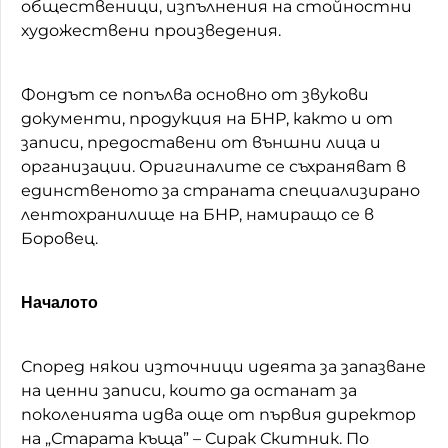
общественици, изпълнения на стойностни
художествени произведения.
Фондът се попълва основно от звукови
документи, продукция на БНР, както и от
записи, предоставени от външни лица и
организации. Оригиналите се съхраняват в
единственото за страната специализирано
лентохранилище на БНР, намиращо се в
Боровец.
Началото
Според някои източници идеята за запазване
на ценни записи, които да останат за
поколенията идва още от първия директор
на „Старата къща” – Сирак Скитник. По