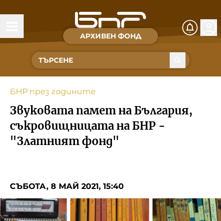
АРХИВЕН ФОНД
Времена и хора
Култура
БНР през годините
Музика
Звуковата памет на България,
Спорт
съкровищницата на БНР -
"Златният фонд"
За Нас
Съвет за електронни медии
СЪБОТА, 8 МАЙ 2021, 15:40
БНР
БНР Новини
Детското.БНР