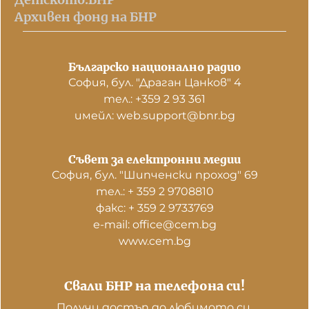
Архивен фонд на БНР
Българско национално радио
София, бул. "Драган Цанков" 4
тел.: +359 2 93 361
имейл: web.support@bnr.bg
Съвет за електронни медии
София, бул. "Шипченски проход" 69
тел.: + 359 2 9708810
факс: + 359 2 9733769
е-mail: office@cem.bg
www.cem.bg
Свали БНР на телефона си!
Получи достъп до любимото си 