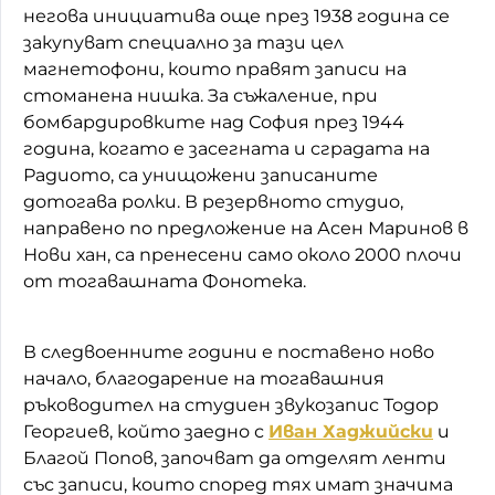
негова инициатива още през 1938 година се
закупуват специално за тази цел
магнетофони, които правят записи на
стоманена нишка. За съжаление, при
бомбардировките над София през 1944
година, когато е засегната и сградата на
Радиото, са унищожени записаните
дотогава ролки. В резервното студио,
направено по предложение на Асен Маринов в
Нови хан, са пренесени само около 2000 плочи
от тогавашната Фонотека.
В следвоенните години е поставено ново
начало, благодарение на тогавашния
ръководител на студиен звукозапис Тодор
Георгиев, който заедно с
Иван Хаджийски
и
Благой Попов, започват да отделят ленти
със записи, които според тях имат значима