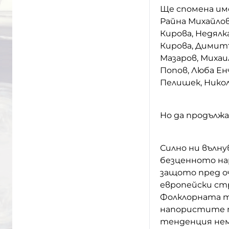
Ще спомена им
Райна Михайлов
Кирова, Недялк
Кирова, Димитъ
Мазаров, Михаи
Попов, Люба Ен
Пелишек, Никол
Но да продълж
Силно ни вълну
безценното на
защото пред о
европейски стр
Фолклорната 
напористите п
тенденция неми