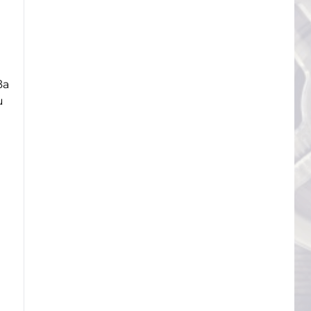
ва
и
е
т