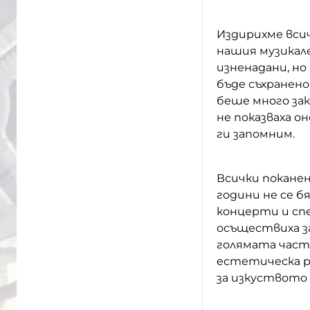
Издирихме всич
нашия музикале
изненадани, но
бъде съхранено
беше много зак
не показваха 
ги запомним.
Всички поканен
години не се б
концерти и спе
осъществиха за
голямата част
естетическа р
за изкуството