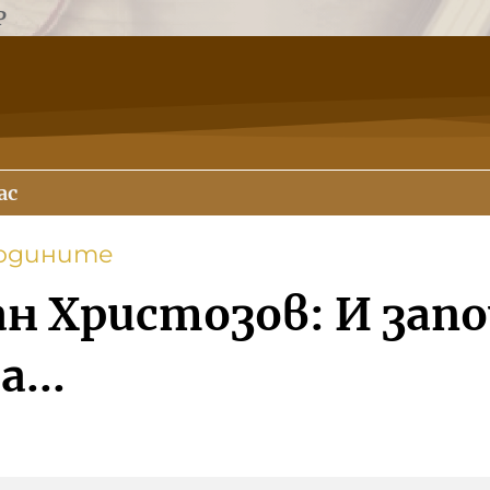
Р
ас
годините
ан Христозов: И зап
...