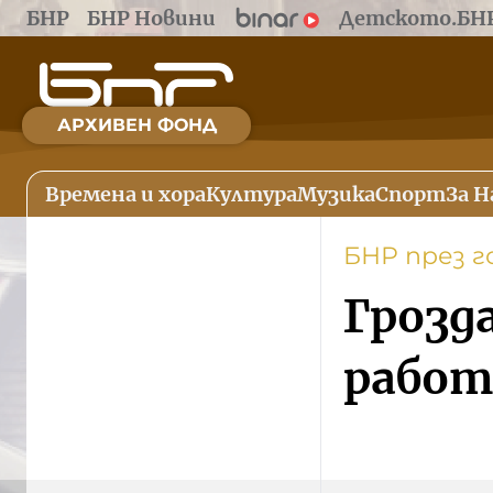
БНР
БНР Новини
Детското.БН
АРХИВЕН ФОНД
Времена и хора
Култура
Музика
Спорт
За Н
БНР през 
Грозд
работа