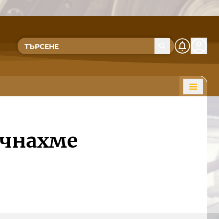
очнахме