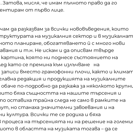
. Затова, мисля, че имам пълното право да го
ментирам от първо лице.
ичам да разказвам за всички нововъведения, които
структурата на музикалния сектор и в музикална
ното планиране, обогатяването й с много нови
авания и т.н. Не искам и да описвам твърде
картина, която ни поднесе състоянието на
ед като се премина към излъчване на
записи вместо грамофонни плочи, както и клима
главна редакция и продукцията на музикалните
 обаче по-подробно да разкажа за няколкото крупн
оито бяха същността на нашите търсения и
о оставиха трайна следа не само в рамките на
т, но станаха значителни завоевания и на
и култура. Всички те се родиха и бяха
 процеса на търсенията ни на решение на големи
иото в областта на музиката тогава – да се