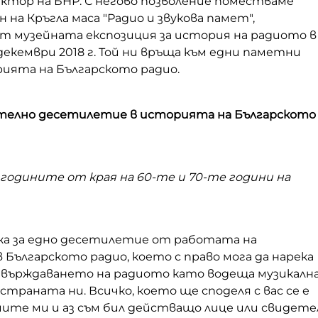
ктор на БНР. С негово позволение поместваме
н на Кръгла маса "Радио и звукова памет",
от музейната експозиция за история на радиото в
декември 2018 г. Той ни връща към едни паметни
рията на Българското радио.
телно десетилетие в историята на Българското
годините от края на 60-те и 70-те години на
ажа за едно десетилетие от работата на
Българското радио, което с право мога да нарека
твърждаването на радиото като водеща музикалн
траната ни. Всичко, което ще споделя с вас се е
чите ми и аз съм бил действащо лице или свидете