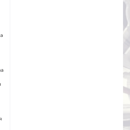
та
та
и
я