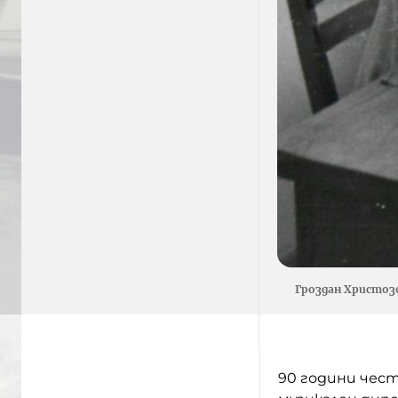
Гроздан Христозо
90 години чест