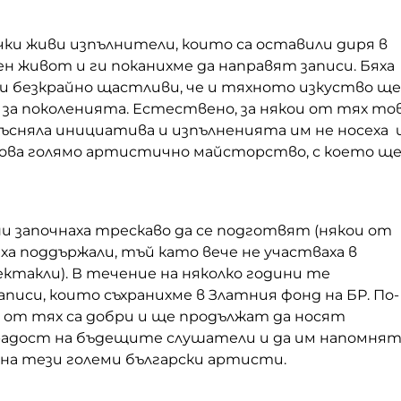
ки живи изпълнители, които са оставили диря в
н живот и ги поканихме да направят записи. Бяха
 и безкрайно щастливи, че и тяхното изкуство ще
 за поколенията. Естествено, за някои от тях то
ъсняла инициатива и изпълненията им не носеха 
онова голямо артистично майсторство, с което щ
и започнаха трескаво да се подготвят (някои от
яха поддържали, тъй като вече не участваха в
ктакли). В течение на няколко години те
писи, които съхранихме в Златния фонд на БР. По-
 от тях са добри и ще продължат да носят
адост на бъдещите слушатели и да им напомня
 на тези големи български артисти.