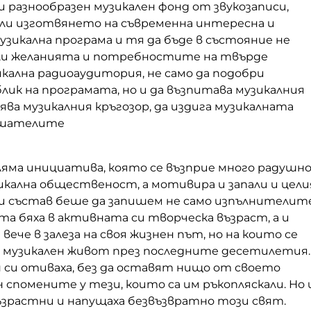
и разнообразен музикален фонд от звукозаписи,
оли изготвянето на съвременна интересна и
узикална програма и тя да бъде в състояние не
оли желанията и потребностите на твърде
кална радиоаудитория, не само да подобри
лик на програмата, но и да възпитава музикалния
рява музикалния кръгозор, да издига музикалната
ушателите
ляма инициатива, която се възприе много радушн
икална общественост, а мотивира и запали и цели
и състав беше да запишем не само изпълнителите
а бяха в активната си творческа възраст, а и
 вече в залеза на своя жизнен път, но на които се
 музикален живот през последните десетилетия.
н си отиваха, без да оставят нищо от своето
н спомените у тези, които са им ръкопляскали. Но 
ъзрастни и напущаха безвъзвратно този свят.