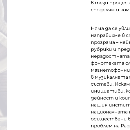
в тези процеси
споделям и ко
Няма да се увл
направихме в 
програма – ней
рубрики и пред
нерадостната 
фонотеката сл
магнетофонни 
в музикалната 
състави. Искам
инициативи, к
дейност и коит
нашия институ
националната н
осъществени в
проблем на Рад