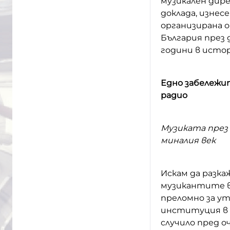
музикален дире
доклада, изнесе
организирана 
България през 
години в исто
Едно забележи
радио
Музиката през 
миналия век
Искам да разк
музикантите в 
преломно за у
институция в с
случило пред о