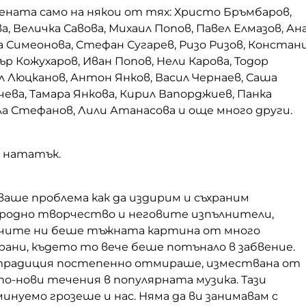
ената само на някои от тях: Христо Бръмбаров,
а, Величка Савова, Михаил Попов, Павел Елмазов, Ан
а Симеонова, Стефан Сугарев, Ризо Ризов, Констан
р Кожухаров, Иван Попов, Нели Карова, Тодор
л Люцканов, Антон Янков, Васил Чернаев, Саша
чева, Тамара Янкова, Кирил Вапорджиев, Панка
а Стефанов, Лили Атанасова и още много други.
а нататък.
ваше проблема как да издирим и съхраним
родно творчество и неговите изпълнители,
чите ни беше тъжната картина от много
ани, където то вече беше потънало в забвение.
традиция постепенно отмираше, измествана от
о-нови течения в популярната музика. Тази
нуемо грозеше и нас. Няма да ви занимавам с