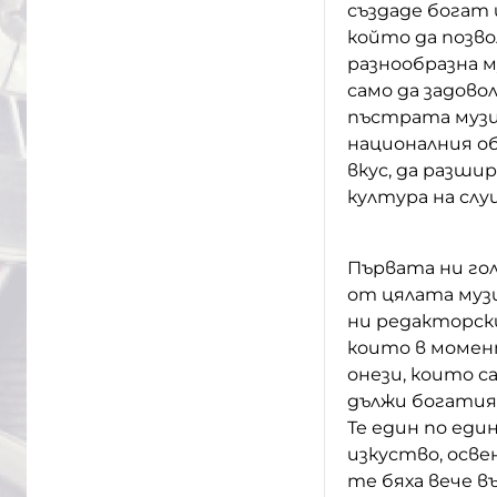
създаде богат 
който да позв
разнообразна м
само да задов
пъстрата музи
националния об
вкус, да разши
култура на сл
Първата ни го
от цялата муз
ни редакторск
които в момент
онези, които са
дължи богатия
Те един по еди
изкуство, осве
те бяха вече в