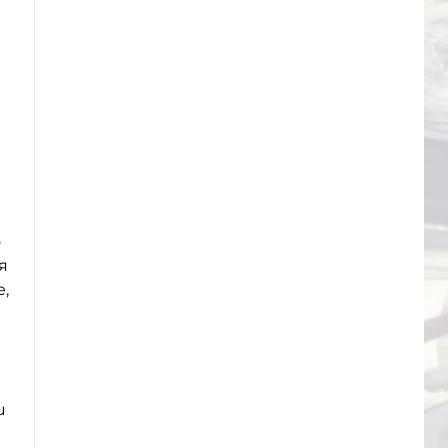
о
я
,
и