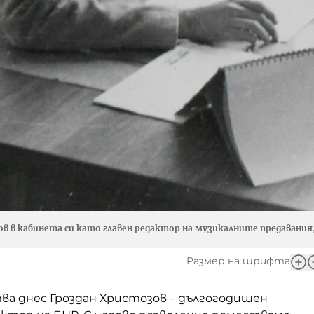
в в кабинета си като главен редактор на музикалните предавания, 
Размер на шрифта
ва днес Гроздан Христозов – дългогодишен