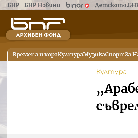
БНР
БНР Новини
Детското.БН
АРХИВЕН ФОНД
Времена и хора
Култура
Музика
Спорт
За Н
Култура
„Араб
съвре