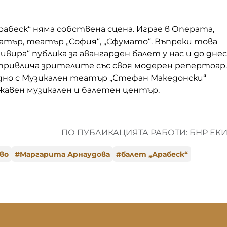
рабеск“ няма собствена сцена. Играе в Операта,
атър, театър „София“, „Сфумато“. Въпреки това
ивира“ публика за авангарден балет у нас и до днес
 привлича зрителите със своя модерен репертоар.
едно с Музикален театър „Стефан Македонски“
жавен музикален и балетен център.
ПО ПУБЛИКАЦИЯТА РАБОТИ: БНР ЕК
во
#
Маргарита Арнаудова
#
балет „Арабеск“