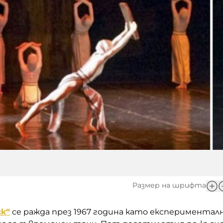
Размер на шрифта
к“
се ражда през 1967 година като експериментал