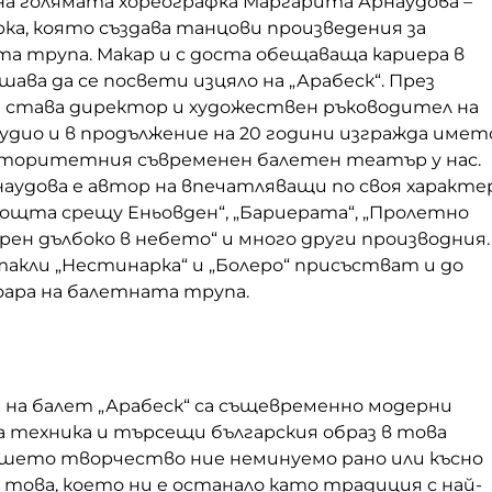
нена голямата хореографка Маргарита Арнаудова –
ка, която създава танцови произведения за
а трупа. Макар и с доста обещаваща кариера в
шава да се посвети изцяло на „Арабеск“. През
 става директор и художествен ръководител на
дио и в продължение на 20 години изгражда имет
вторитетния съвременен балетен театър у нас.
аудова е автор на впечатляващи по своя характе
ощта срещу Еньовден“, „Бариерата“, „Пролетно
рен дълбоко в небето“ и много други производния.
акли „Нестинарка“ и „Болеро“ присъстват и до
оара на балетната трупа.
на балет „Арабеск“ са същевременно модерни
 техника и търсещи българския образ в това
нашето творчество ние неминуемо рано или късно
с това, което ни е останало като традиция с най-