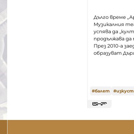
Дълго време „А
Музикалния те
успява да „култ
продължава да
През 2010-а за
образуват Дър
#
балет
#
изкуст