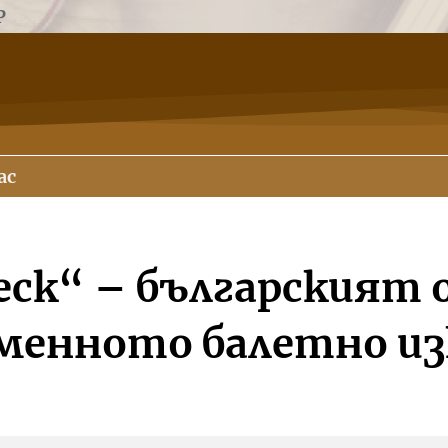
Р
ас
еск“ – българският о
менното балетно и