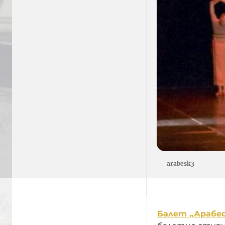
arabesk3
Балет „Арабес