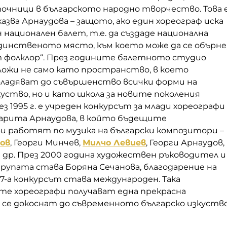
очници в българското народно творчество. Това 
азва Арнаудова – защото, ако един хореограф иска
н национален балет, т.е. да създаде национална
динственото място, към което може да се обърне
 фолклор“. През годините балетното студио
аложи не само като пространство, в което
адяват до съвършенство всички форми на
ство, но и като школа за новите поколения
з 1995 г. е учреден конкурсът за млади хореографи
арита Арнаудова, в който бъдещите
 работят по музика на български композитори –
ов
, Георги Минчев,
Милчо Левиев
, Георги Арнаудов,
 др. През 2000 година художествен ръководител и
рупата става Боряна Сечанова, благодарение на
7-а конкурсът става международен. Така
е хореографи получават една прекрасна
 се докоснат до съвременното българско изкуство