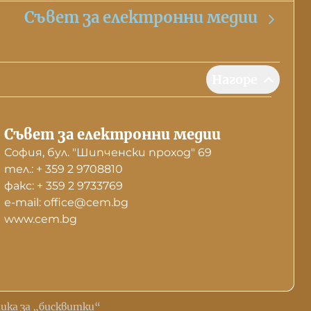
Съвет за електронни медии
Нагоре
Съвет за електронни медии
София, бул. "Шипченски проход" 69
тел.: + 359 2 9708810
факс: + 359 2 9733769
е-mail: office@cem.bg
www.cem.bg
ика за „бисквитки“