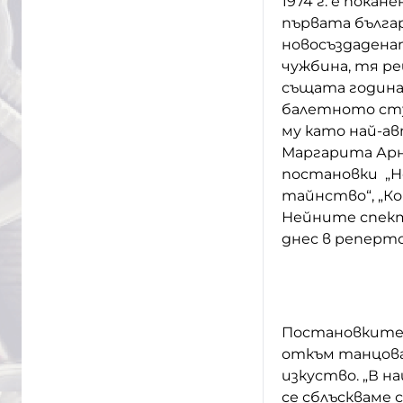
1974 г. е пока
първата българ
новосъздаденат
чужбина, тя ре
същата година
балетното сту
му като най-а
Маргарита Арн
постановки „Н
тайнство“, „Ко
Нейните спект
днес в реперт
Постановките 
откъм танцова
изкуство. „В 
се сблъскваме 