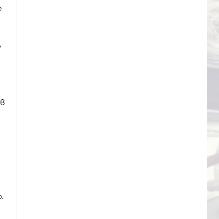
е
,
 в
.