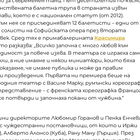
о за съвременен танц. Пет десетилетия по-късн
динствената балетна трупа в страната извън
ви, която е с национален статут (от 2012).
към нея се присъединяват 12 балетисти – едни от
 солисти на Софийската опера през втората
 век. Сред тях е примабалерината
Красимира
ято разказва: „Всичко започна с много любов към
димост за повече изява. В театъра се играеха сам
ли, а ние имахме и някои миниатюри, които бяха
Доказахме, че имаме публика и може да правим
 произведения. Първата ни премиера беше на
одния театър с Василе Марку, румънски хореограф
представление – с френската хореографка Францо
се потвърди и започнаха покани от чужбина.“
ини директорите Любомир Горанов и Пенка Енчев
с чуждестранни постановчици, от които и Иржи
, Алберто Алонсо (Куба), Рану Ману (Гърция). През