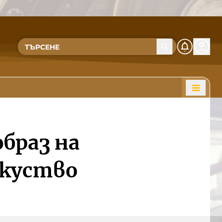
браз на
зкуство