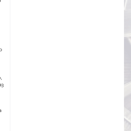
о
о
,
аз
а