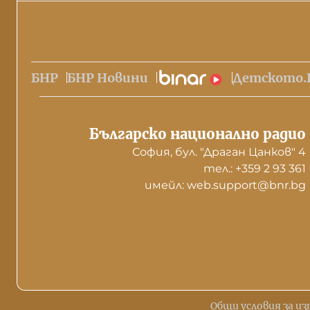
БНР
БНР Новини
Детското.
Българско национално радио
София, бул. "Драган Цанков" 4
тел.: +359 2 93 361
имейл: web.support@bnr.bg
Общи условия за из