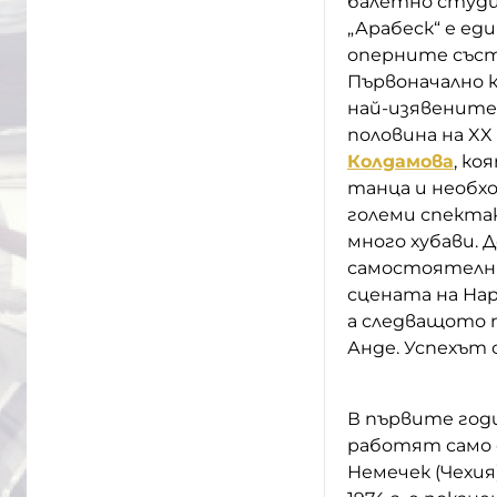
балетно студи
„Арабеск“ е е
оперните съста
Първоначално 
най-изявените
половина на XX
Колдамова
, ко
танца и необхо
големи спектак
много хубави. 
самостоятелни
сцената на Нар
а следващото 
Анде. Успехът 
В първите год
работят само 
Немечек (Чехия)