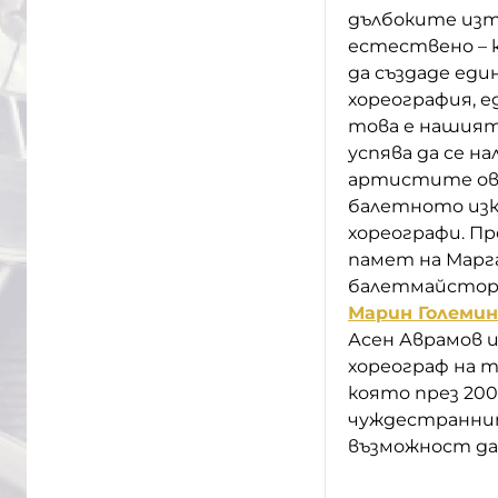
дълбоките изт
естествено – к
да създаде еди
хореография, е
това е нашият
успява да се н
артистите овл
балетното изку
хореографи. Пре
памет на Марг
балетмайстори
Марин Големин
Асен Аврамов и
хореограф на т
която през 200
чуждестраннит
възможност да