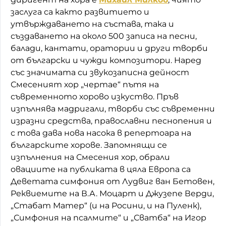
заслуга са както развитието и
утвърждаването на състава, така и
създаването на около 500 записа на песни,
балади, кантати, оратории и други творби
от български и чужди композитори. Наред
със значимата си звукозаписна дейност
Смесеният хор „чертае“ пътя на
съвременното хорово изкуство. Пръв
изпълнява мадригали, творби със съвременни
изразни средства, православни песнопения и
с това дава нова насока в репертоара на
българските хорове. Запомнящи се
изпълнения на Смесения хор, обрали
овациите на публиката в цяла Европа са
Деветата симфония от Лудвиг ван Бетовен,
Реквиемите на В.А. Моцарт и Джузепе Верди,
„Стабат Матер“ (и на Росини, и на Пуленк),
„Симфония на псалмите“ и „Сватба“ на Игор