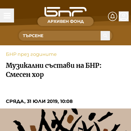
АРХИВЕН ФОНД
Времена и хора
Култура
БНР през годините
Музика
Музикални състави на БНР:
Спорт
Смесен хор
За Нас
СРЯДА, 31 ЮЛИ 2019, 10:08
Съвет за електронни медии
БНР
БНР Новини
Детското.БНР