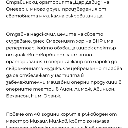
Стравински, ораторията „Цар Давид“ на
Онегер и много други произведения от
световната музикална съкровищница.
Отдавна надскочил целите на своето
създаване, днес Смесеният хор на БНР има
репертоар, който обхваща широк спектър
от знакови творби от кантатно-
ораториалния и оперния жанр от барока до
съвременната музика. Същевременно трябва
да се отбележат участията в
забележителни мащабни оперни продукции в
оперните театри в Лион, Лимож, Авиньон,
Безансон, Ним, Оранж.
Повече от 40 години хорът е ръководен от
маестро Михаил Милков, който го налага
като хор с високи постижения в областта на