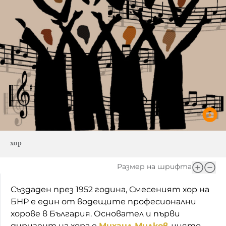
хор
Размер на шрифта
Създаден през 1952 година, Смесеният хор на
БНР е един от водещите професионални
хорове в България. Основател и първи
диригент на хора е
Михаил Милков
, чиято