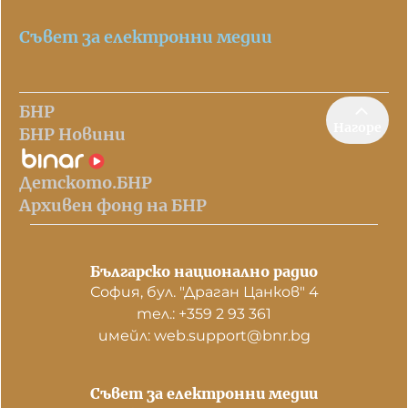
Съвет за електронни медии
БНР
Нагоре
БНР Новини
Детското.БНР
Архивен фонд на БНР
Българско национално радио
София, бул. "Драган Цанков" 4
тел.: +359 2 93 361
имейл: web.support@bnr.bg
Съвет за електронни медии