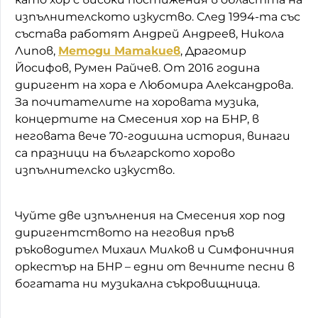
изпълнителското изкуство. След 1994-та със
състава работят Андрей Андреев, Никола
Липов,
Методи Матакиев
, Драгомир
Йосифов, Румен Райчев. От 2016 година
диригент на хора е Любомира Александрова.
За почитателите на хоровата музика,
концертите на Смесения хор на БНР, в
неговата вече 70-годишна история, винаги
са празници на българското хорово
изпълнителско изкуство.
Чуйте две изпълнения на Смесения хор под
диригентството на неговия пръв
ръководител Михаил Милков и Симфоничния
оркестър на БНР – едни от вечните песни в
богатата ни музикална съкровищница.