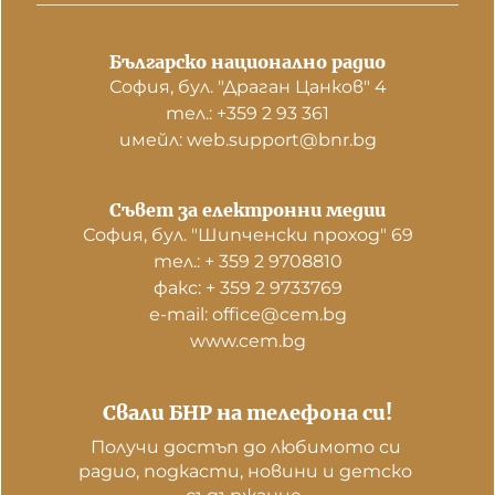
Българско национално радио
София, бул. "Драган Цанков" 4
тел.: +359 2 93 361
имейл: web.support@bnr.bg
Съвет за електронни медии
София, бул. "Шипченски проход" 69
тел.: + 359 2 9708810
факс: + 359 2 9733769
е-mail: office@cem.bg
www.cem.bg
Свали БНР на телефона си!
Получи достъп до любимото си 
радио, подкасти, новини и детско 