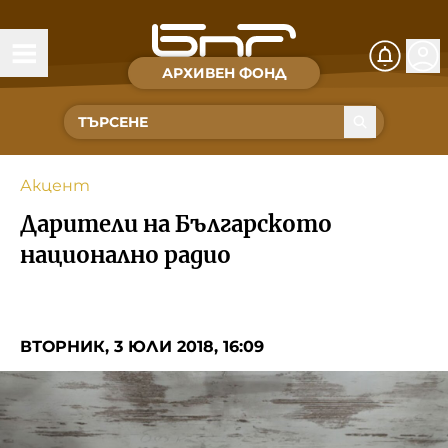
АРХИВЕН ФОНД
Времена и хора
Култура
Акцент
Музика
Дарители на Българското
Спорт
национално радио
За Нас
ВТОРНИК, 3 ЮЛИ 2018, 16:09
Съвет за електронни медии
БНР
БНР Новини
Детското.БНР