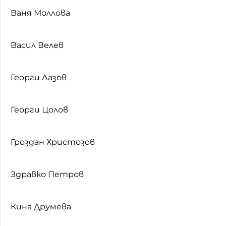
Ваня Моллова
Васил Велев
Георги Лазов
Георги Цолов
Гроздан Христозов
Здравко Петров
Кина Друмева