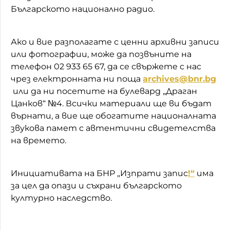
Българското национално радио.
Ако и вие разполагате с ценни архивни записи
или фотографии, може да позвъните на
телефон 02 933 65 67, да се свържете с нас
чрез електронната ни поща
archives@bnr.bg
или да ни посетите на булевард „Драган
Цанков“ №4. Всички материали ще ви бъдат
върнати, а вие ще обогатите националната
звукова памет с автентични свидетелства
на времето.
Инициативата на БНР „Изпрати запис
!“
има
за цел да опази и съхрани българското
културно наследство.