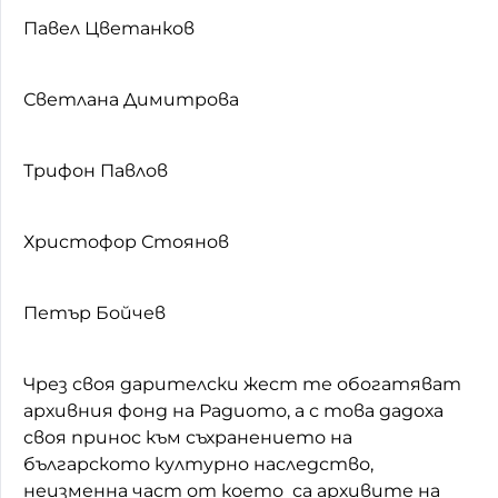
Павел Цветанков
Светлана Димитрова
Трифон Павлов
Христофор Стоянов
Петър Бойчев
Чрез своя дарителски жест те обогатяват
архивния фонд на Радиото, а с това дадоха
своя принос към съхранението на
българското културно наследство,
неизменна част от което са архивите на