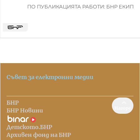
ПО ПУБЛИКАЦИЯТА РАБОТИ: БНР ЕКИП
Съвет за електронни медии
БНР
Нагоре
БНР Новини
Детското.БНР
Архивен фонд на БНР