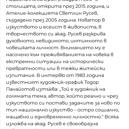
столицата, открита през 2015 година, и
Ателие-колекцията Светлин Русев,
създадено през 2005 година. Новатор в
изкуството и есеист в живописта, в
творчеството си акад. Русев разкрива
духовното, невидимото, интимното в
човешката личност. Вниманието му е
насочено към преживяванията на човека в
екстремни ситуации на исторически
превратности или в тежки житейски
изпитания. В интервю от 1983 година
известният художник-график Тодор
Панайотов изтъква: „Той е художник на
голямата тема, автор, който реално и чрез
изкуството си постави задачите за ново по
тип национално изкуство – остро социално,
мащабно и едновременно личностно.“ Всяка
изложба на акад. Русев е своеобразна