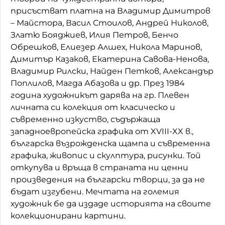
присъстват платна на Владимир Димитров
– Майстора, Васил Стоилов, Андрей Николов,
Златю Бояджиев, Илия Петров, Бенчо
Обрешков, Елиезер Алшех, Никола Маринов,
Димитър Казаков, Екатерина Савова-Ненова,
Владимир Рилски, Найден Петков, Александър
Поплилов, Магда Абазова и др. През 1984
година художникът дарява на гр. Плевен
личната си колекция от класическо и
съвременно изкуство, съдържаща
западноевропейска графика от XVIII-XX в.,
българска възрожденска щампа и съвременна
графика, живопис и скулптура, рисунки. Той
откупува и връща в страната ни ценни
произведения на български творци, за да не
бъдат изгубени. Мечтата на големия
художник бе да издаде историята на своите
колекционирани картини.