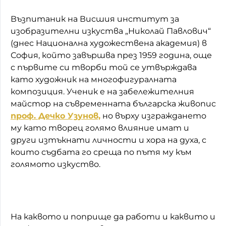
Възпитаник на Висшия институт за
изобразителни изкуства „Николай Павлович“
(днес Национална художествена академия) в
София, който завършва през 1959 година, още
с първите си творби той се утвърждава
като художник на многофигуралната
композиция. Ученик е на забележителния
майстор на съвременната българска живопис
проф. Дечко Узунов,
но върху изграждането
му като творец голямо влияние имат и
други изтъкнати личности и хора на духа, с
които съдбата го среща по пътя му към
голямото изкуство.
На каквото и поприще да работи и каквито и