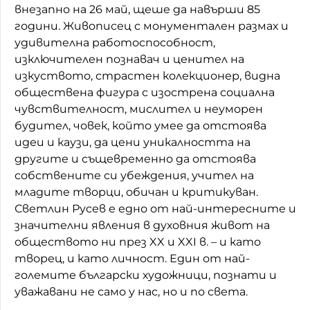
внезапно на 26 май, щеше да навърши 85
години. Живописец с монументален размах и
удивителна работоспособност,
изключителен познавач и ценител на
изкуството, страстен колекционер, видна
обществена фигура с изострена социална
чувствителност, мислител и неуморен
будител, човек, който умее да отстоява
идеи и каузи, да цени уникалността на
другите и същевременно да отстоява
собствените си убеждения, учител на
младите творци, обичан и критикуван.
Светлин Русев е едно от най-интересните и
значителни явления в духовния живот на
обществото ни през XX и XXI в. – и като
творец, и като личност. Един от най-
големите български художници, познати и
уважавани не само у нас, но и по света.