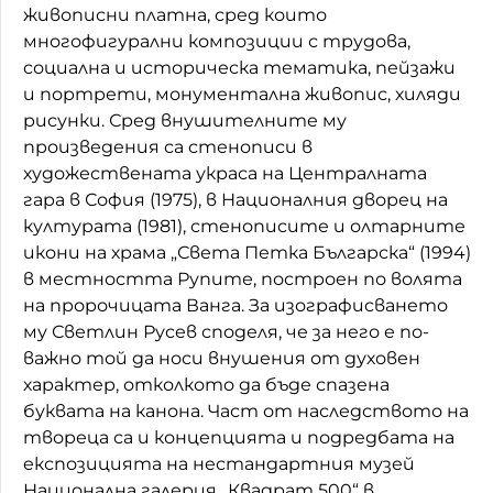
живописни платна, сред които
многофигурални композиции с трудова,
социална и историческа тематика, пейзажи
и портрети, монументална живопис, хиляди
рисунки. Сред внушителните му
произведения са стенописи в
художествената украса на Централната
гара в София (1975), в Националния дворец на
културата (1981), стенописите и олтарните
икони на храма „Света Петка Българска“ (1994)
в местността Рупите, построен по волята
на пророчицата Ванга. За изографисването
му Светлин Русев споделя, че за него е по-
важно той да носи внушения от духовен
характер, отколкото да бъде спазена
буквата на канона. Част от наследството на
твореца са и концепцията и подредбата на
експозицията на нестандартния музей
Национална галерия „Квадрат 500“ в