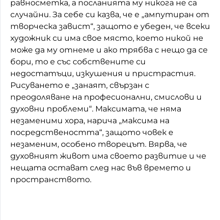
равносметка, а посланията му никога не са
случайни. За себе си казва, че е „ампутиран от
творческа завист“, защото е убеден, че всеки
художник си има свое място, което никой не
може да му отнеме и ако трябва с нещо да се
бори, то е със собствените си
недостатъци, изкушения и пристрастия.
Рисуването e „занаят, свързан с
преодоляване на професионални, смислови и
духовни проблеми“. Максимата, че няма
незаменими хора, нарича „максима на
посредствеността“, защото човек е
незаменим, особено творецът. Вярва, че
духовният живот има своето развитие и че
нещата остават след нас във времето и
пространството.