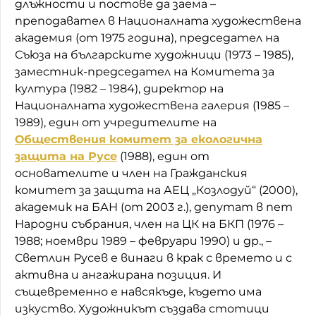
длъжности и постове да заема –
преподавател в Националната художествена
академия (от 1975 година), председател на
Съюза на българските художници (1973 – 1985),
заместник-председател на Комитета за
култура (1982 – 1984), директор на
Националната художествена галерия (1985 –
1989), един от учредителите на
Обществения комитет за екологична
защита на Русе
(1988), един от
основателите и член на Гражданския
комитет за защита на АЕЦ „Козлодуй“ (2000),
академик на БАН (от 2003 г.), депутат в пет
Народни събрания, член на ЦК на БКП (1976 –
1988; ноември 1989 – февруари 1990) и др., –
Светлин Русев е винаги в крак с времето и с
активна и ангажирана позиция. И
същевременно е навсякъде, където има
изкуство. Художникът създава стотици