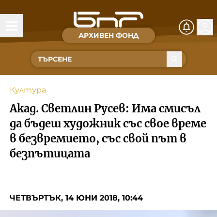
АРХИВЕН ФОНД
Времена и хора
Култура
Култура
Музика
Акад. Светлин Русев: Има смисъл
Спорт
да бъдеш художник със свое време
в безвремието, със свой път в
За Нас
безпътицата
Съвет за електронни медии
ЧЕТВЪРТЪК, 14 ЮНИ 2018, 10:44
БНР
БНР Новини
Детското.БНР