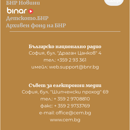
Нагоре
БНР Новини
Детското.БНР
Архивен фонд на БНР
Българско национално радио
София, бул. "Драган Цанков" 4
тел.: +359 2 93 361
имейл: web.support@bnr.bg
Съвет за електронни медии
София, бул. "Шипченски проход" 69
тел.: + 359 2 9708810
факс: + 359 2 9733769
е-mail: office@cem.bg
www.cem.bg