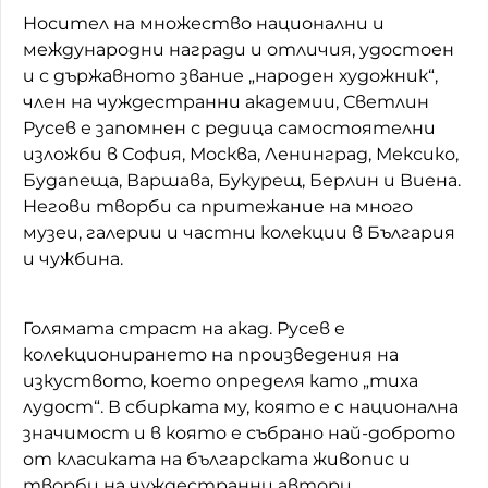
Носител на множество национални и
международни награди и отличия, удостоен
и с държавното звание „народен художник“,
член на чуждестранни академии, Светлин
Русев е запомнен с редица самостоятелни
изложби в София, Москва, Ленинград, Мексико,
Будапеща, Варшава, Букурещ, Берлин и Виена.
Негови творби са притежание на много
музеи, галерии и частни колекции в България
и чужбина.
Голямата страст на акад. Русев е
колекционирането на произведения на
изкуството, което определя като „тиха
лудост“. В сбирката му, която е с национална
значимост и в която е събрано най-доброто
от класиката на българската живопис и
творби на чуждестранни автори,