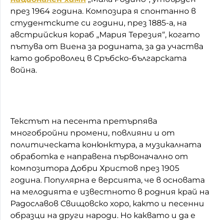
през 1964 година. Композира я спонтанно в
студентските си години, през 1885-а, на
австрийския кораб „Мария Терезия“, когато
пътува от Виена за родината, за да участва
като доброволец в Сръбско-българската
война.
Текстът на песента претърпява
многобройни промени, повлияни и от
политическата конюнктура, а музикалната
обработка е направена първоначално от
композитора Добри Христов през 1905
година. Популярна е версията, че в основата
на мелодията е известното в родния край на
Радославов Свищовско хоро, както и песенни
образци на други народи. Но каквато и да е