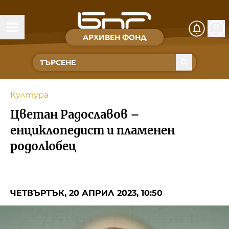
АРХИВЕН ФОНД
Времена и хора
Култура
Култура
Музика
Цветан Радославов –
Спорт
енциклопедист и пламенен
родолюбец
За Нас
Съвет за електронни медии
ЧЕТВЪРТЪК, 20 АПРИЛ 2023, 10:50
БНР
БНР Новини
Детското.БНР