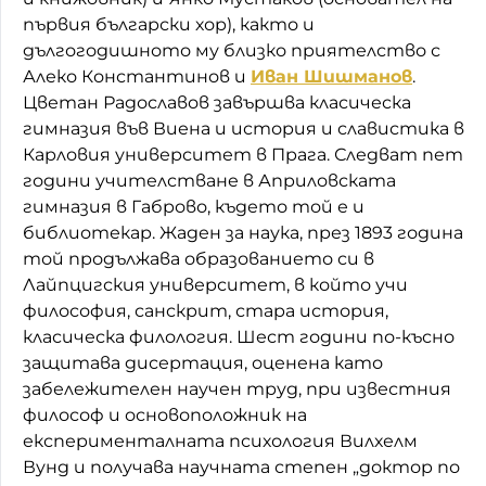
първия български хор), както и
дългогодишното му близко приятелство с
Алеко Константинов и
Иван Шишманов
.
Цветан Радославов завършва класическа
гимназия във Виена и история и славистика в
Карловия университет в Прага. Следват пет
години учителстване в Априловската
гимназия в Габрово, където той е и
библиотекар. Жаден за наука, през 1893 година
той продължава образованието си в
Лайпцигския университет, в който учи
философия, санскрит, стара история,
класическа филология. Шест години по-късно
защитава дисертация, оценена като
забележителен научен труд, при известния
философ и основоположник на
експерименталната психология Вилхелм
Вунд и получава научната степен „доктор по