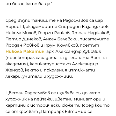
ни беше като баща.“
Сред възпитаниците на Радославов са цар
Борис III, академиците Спиридон Казанджиев,
Никола Михов, Георги Ранков, Георги Наджаков,
Петър Динеков, Ангел Балевски, писателите
Йордан Йовков и Крум Кюлявков, поетът
Никола Ракитин
, арх. Александър Дубовик
(проектирал сградата на днешната Военна
академия), карикатуристът Александър
Жендов, както и поколения изтъкнати
лекари, учители и художници.
Цветан Радославов се изявява също като
художник на пейзажи, цветни миниатюри и
картини с исторически сюжети (сред които
се открояват „Патриарх Евтимий се