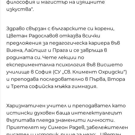
философия и магистър на изящните
изкуства“.
Здраво свързан с българските си корени,
Цветан Радославов отказва всички
предложения за педагогическа кариера във
Виена, Лайпциг и Прага и се завръща в
родината си. Чете лекции по
експериментална психология във Висшето
училище в София (СУ „Св. Климент Охридски“)
и преподава последователно в Първа, Втора
и Трета софийска мъжка гимназия.
Харизматичен учител и преподавател като
истински духовен баща интелектуалецът
възпитава плеяда знаменити личности.
Приятелят му Симеон Радев, забележителен
писател и историк, пише за него: „Цветан