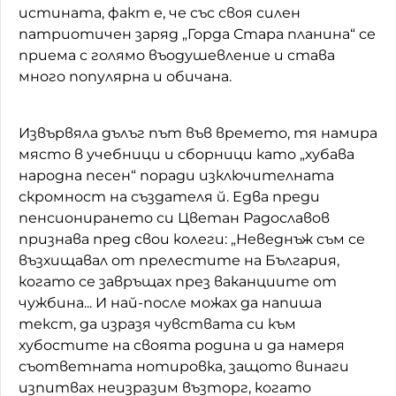
истината, факт е, че със своя силен
патриотичен заряд „Горда Стара планина“ се
приема с голямо въодушевление и става
много популярна и обичана.
Извървяла дълъг път във времето, тя намира
място в учебници и сборници като „хубава
народна песен“ поради изключителната
скромност на създателя й. Едва преди
пенсионирането си Цветан Радославов
признава пред свои колеги: „Неведнъж съм се
възхищавал от прелестите на България,
когато се завръщах през ваканциите от
чужбина... И най-после можах да напиша
текст, да изразя чувствата си към
хубостите на своята родина и да намеря
съответната нотировка, защото винаги
изпитвах неизразим възторг, когато