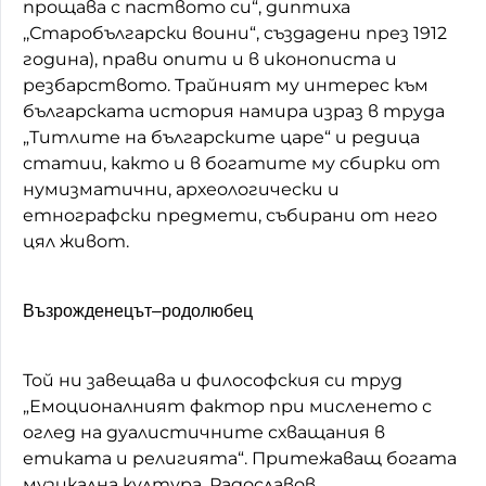
прощава с паството си“, диптиха
,,Старобългарски воини“, създадени през 1912
година), прави опити и в иконописта и
резбарството. Трайният му интерес към
българската история намира израз в труда
„Титлите на българските царе“ и редица
статии, както и в богатите му сбирки от
нумизматични, археологически и
етнографски предмети, събирани от него
цял живот.
Възрожденецът–родолюбец
Той ни завещава и философския си труд
„Емоционалният фактор при мисленето с
оглед на дуалистичните схващания в
етиката и религията“. Притежаващ богата
музикална култура, Радославов