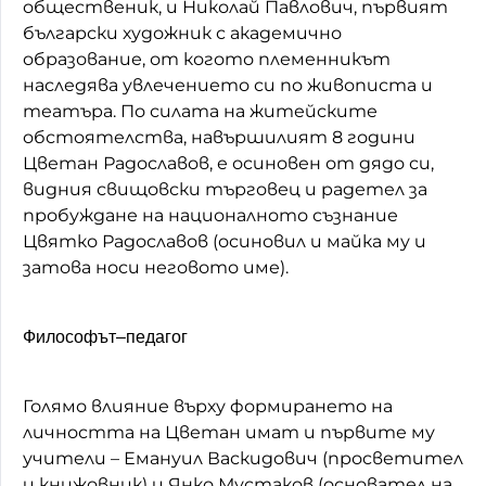
общественик, и Николай Павлович, първият
български художник с академично
образование, от когото племенникът
наследява увлечението си по живописта и
театъра. По силата на житейските
обстоятелства, навършилият 8 години
Цветан Радославов, е осиновен от дядо си,
видния свищовски търговец и радетел за
пробуждане на националното съзнание
Цвятко Радославов (осиновил и майка му и
затова носи неговото име).
Философът–педагог
Голямо влияние върху формирането на
личността на Цветан имат и първите му
учители – Емануил Васкидович (просветител
и книжовник) и Янко Мустаков (основател на