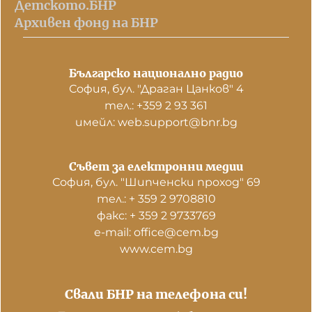
Детското.БНР
Архивен фонд на БНР
Българско национално радио
София, бул. "Драган Цанков" 4
тел.: +359 2 93 361
имейл: web.support@bnr.bg
Съвет за електронни медии
София, бул. "Шипченски проход" 69
тел.: + 359 2 9708810
факс: + 359 2 9733769
е-mail: office@cem.bg
www.cem.bg
Свали БНР на телефона си!