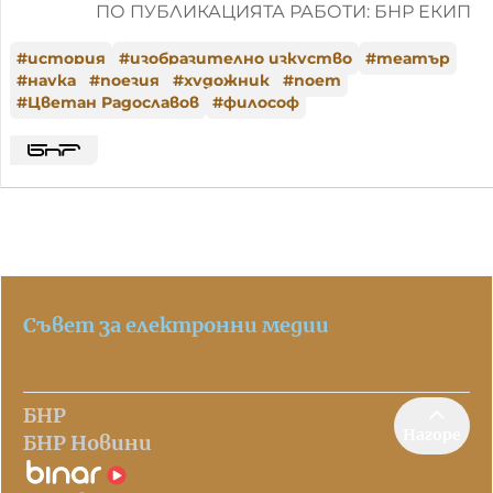
ПО ПУБЛИКАЦИЯТА РАБОТИ: БНР ЕКИП
#
история
#
изобразително изкуство
#
театър
#
наука
#
поезия
#
художник
#
поет
#
Цветан Радославов
#
философ
Съвет за електронни медии
БНР
Нагоре
БНР Новини