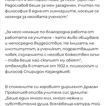
Радославов беше за мен загадъчен. Учител по
философия в една от гимназиите, носеше се
легенда за неговата ученост."
„За него нямаше по-благородна работа от
работата на учителя – като живо общуване
и непосредно въздействие. Не книгата, не
институтът, а ученикът, подрастващият
човек, съзнанието с неговия божествен огън
– това беше най-скъпият му обект“,
отбелязва в статия от 1932 г. психологът и
философ Спиридон Казанджиев.
В спомените си хоровият диригент Драган
Прокопиев описва учителя сис думите:
„Беше един много мил, много нежна и
чувствителна душа, вселюбеща натура, той