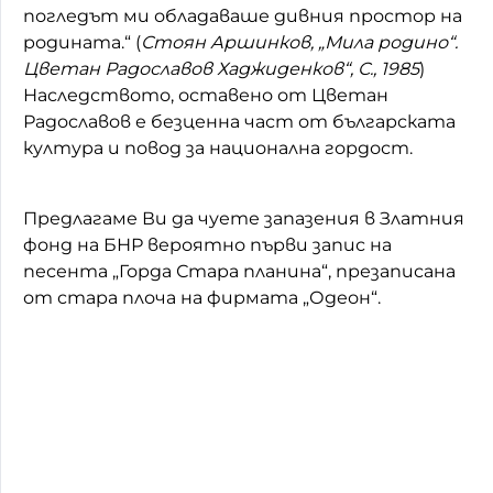
погледът ми обладаваше дивния простор на
родината.“ (
Стоян Аршинков, „Мила родино“.
Цветан Радославов Хаджиденков“, С., 1985
)
Наследството, оставено от Цветан
Радославов е безценна част от българската
култура и повод за национална гордост.
Предлагаме Ви да чуете запазения в Златния
фонд на БНР вероятно първи запис на
песента „Горда Стара планина“, презаписана
от стара плоча на фирмата „Одеон“.