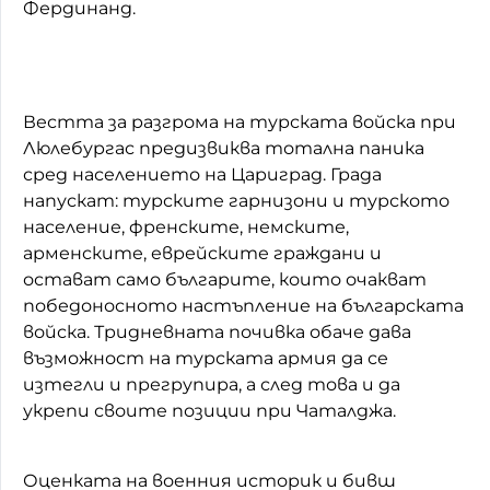
Фердинанд.
Вестта за разгрома на турската войска при
Люлебургас предизвиква тотална паника
сред населението на Цариград. Града
напускат: турските гарнизони и турското
население, френските, немските,
арменските, еврейските граждани и
остават само българите, които очакват
победоносното настъпление на българската
войска. Тридневната почивка обаче дава
възможност на турската армия да се
изтегли и прегрупира, а след това и да
укрепи своите позиции при Чаталджа.
Оценката на военния историк и бивш