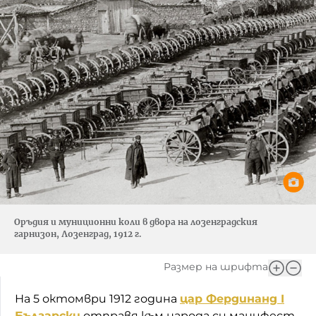
Оръдия и муниционни коли в двора на лозенградския
гарнизон, Лозенград, 1912 г.
Размер на шрифта
На 5 октомври 1912 година
цар Фердинанд I
Български
отправя към народа си манифест