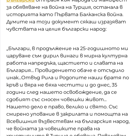
за обявяване на война на Турция, останала в
историята като Първата Балканска война.
Думите на този документ сякаш изразяват
чувствата на целия български народ:
„Българи, в продължение на 25-годишното ми
царуване съм дирил винаги в мирна културна
работа напредъка, щастието и славата на
България... Провидението обаче е отсъдило
инак...Отвъд Рила и Родопите наши братя по
кръв и вяра не бяха честити и до днес, 35
години след нашето освобождение, да се
сдобият със сносен човешки живот...
Нашето дело е право, велико и свято. Със
смирено упование в закрилата и помощта на
Всевишния възвестявам на българския народ,
че войната за човешките права на
християните в Турция е обявена. Повелявам