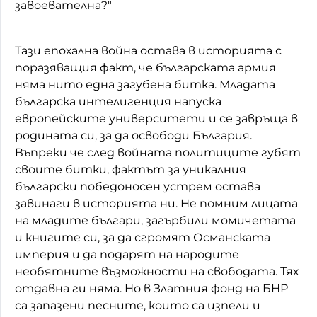
завоевателна?"
Тази епохална война остава в историята с
поразяващия факт, че българската армия
няма нито една загубена битка. Младата
българска интелигенция напуска
европейските университети и се завръща в
родината си, за да освободи България.
Въпреки че след войната политиците губят
своите битки, фактът за уникалния
български победоносен устрем остава
завинаги в историята ни. Не помним лицата
на младите българи, загърбили момичетата
и книгите си, за да сгромят Османската
империя и да подарят на народите
необятните възможности на свободата. Тях
отдавна ги няма. Но в Златния фонд на БНР
са запазени песните, които са изпели и