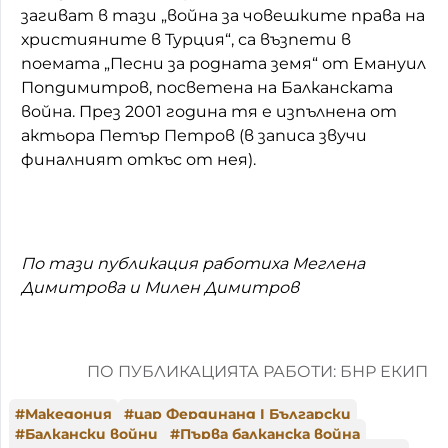
загиват в тази „война за човешките права на
християните в Турция“, са възпети в
поемата „Песни за родната земя“ от Емануил
Попдимитров, посветена на Балканската
война. През 2001 година тя е изпълнена от
актьора Петър Петров (в записа звучи
финалният откъс от нея).
По тази публикация работиха Меглена
Димитрова и Милен Димитров
ПО ПУБЛИКАЦИЯТА РАБОТИ: БНР ЕКИП
#
Македония
#
цар Фердинанд I Български
#
Балкански войни
#
Първа балканска война