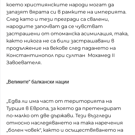
което християнските народи могат да
запазят вярата си в рамките на империята.
След като и тези прегради са свалени,
народите започват да се чувстват
застрашени от отоманска асимилация, така,
както никога не са били застрашавани в
продължение на векове след падането на
Константинопол при султан Мохамед II
Завоевателя.
„Великите“ балкански нации
„Едва ли има част от територията на
Турция в Европа, за която да претендират
по-малко от две държави. Тези възгледи
относно наследяването на така наречения
„болен човек", както и осъществяването на