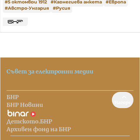
#
5 октомври 1912
#
Карнегиева анкета
#
Европа
#
Австро-Унгария
#
Русия
Съвет за електронни медии
БНР
Нагоре
БНР Новини
Детското.БНР
Архивен фонд на БНР