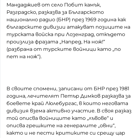
Мандаджиев от село Побит камък,
Разградско, разказва за Българското
национално радио (БНР) през 1969 година как
българските дивизии атакуват позиците на
турската войска при Лозенград, откъдето
произлиза фразата „Напред, На нож!“
(разбрана от турските войници като „по
пет на нож“).
В своите спомени, записани от БНР през 1981
година, лечителят Петър Димков разказва за
боевете край Люлебургас, в които неговата
дивизия взема активно участие. В своя разказ
той описва войниците като „лъвове“ и
описва грешките на генералите „овни“,
както и не пести критиките си срещу цар