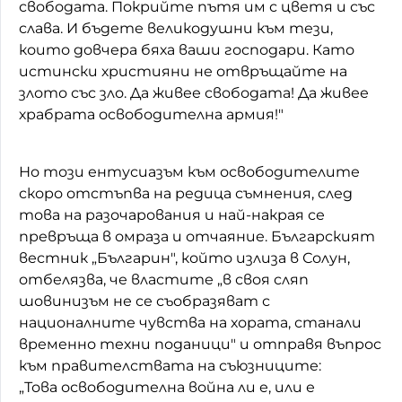
свободата. Покрийте пътя им с цветя и със
слава. И бъдете великодушни към тези,
които довчера бяха ваши господари. Като
истински християни не отвръщайте на
злото със зло. Да живее свободата! Да живее
храбрата освободителна армия!"
Но този ентусиазъм към освободителите
скоро отстъпва на редица съмнения, след
това на разочарования и най-накрая се
превръща в омраза и отчаяние. Българският
вестник „Българин", който излиза в Солун,
отбелязва, че властите „в своя сляп
шовинизъм не се съобразяват с
националните чувства на хората, станали
временно техни поданици" и отправя въпрос
към правителствата на съюзниците:
„Това освободителна война ли е, или е