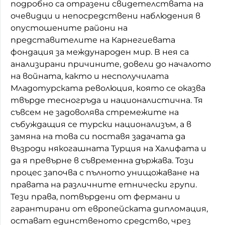
подробно са отразени свидетелствата на
очевидци и непосредствени наблюдения в
опустошените райони на
представителите на Карнегиевата
фондация за международен мир. В нея са
анализирани причините, довели до началото
на войната, както и несполучилата
Младотурската революция, която се оказва
твърде тесногръда и националистична. Тя
съвсем не задоволява стремежите на
събуждащия се турски национализъм, а в
замяна на това си поставя задачата да
възроди някогашната Турция на Халифата и
да я превърне в съвременна държава. Този
процес започва с пълното унищожаване на
правата на различните етнически групи.
Тези права, потвърдени от фермани и
гарантирани от европейската дипломация,
остават единственото средство, чрез