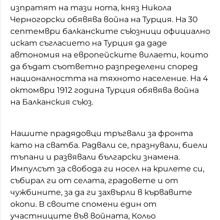
изпратят на тази нота, княз Никола
Черногорски обявява война на Турция. На 30
септември балканските съюзници официално
искат съгласието на Турция да даде
автономия на европейските вилаети, които
да бъдат съответно разпределени според
националността на тяхното население. На 4
октомври 1912 година Турция обявява война
на Балканския съюз.
Нашите прадядовци тръгвали за фронта
като на сватба. Радвали се, празнували, биели
тъпани и развявали български знамена.
Импулсът за свобода ги носел на крилете си,
събирал ги от селата, градовете и от
чужбините, за да ги захвърли в кървавите
окопи. В своите спомени един от
участниците във войната, Кольо