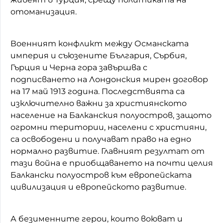
отоманизация.
Военният конфликт между Османската
империя и съюзените България, Сърбия,
Гърция и Черна гора завършва с
подписването на Лондонския мирен договор
на 17 май 1913 година. Последствията са
изключително важни за християнското
население на Балканския полуостров, защото
огромни територии, населени с християни,
са освободени и получават право на едно
нормално развитие. Главният резултат от
тази война е приобщаването на почти целия
Балкански полуостров към европейската
цивилизация и европейското развитие.
А безименните герои, които воюват и