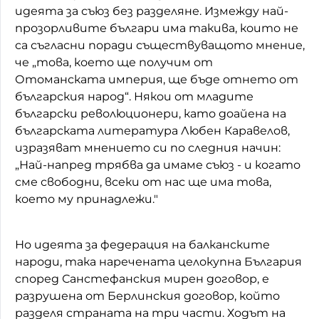
идеята за съюз без разделяне. Измежду най-
прозорливите българи има такива, които не
са съгласни поради съществуващото мнение,
че „това, което ще получим от
Отоманската империя, ще бъде отнето от
българския народ“. Някои от младите
български революционери, като доайена на
българската литература Любен Каравелов,
изразяват мнението си по следния начин:
„Най-напред трябва да имаме съюз - и когато
сме свободни, всеки от нас ще има това,
което му принадлежи."
Но идеята за федерация на балканските
народи, така наречената целокупна България
според Санстефанския мирен договор, е
разрушена от Берлинския договор, който
разделя страната на три части. Ходът на