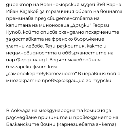
директор на Военноморския музей във Варна
Иван Казаков за трагичния обрат на войната
преминава през свидетелствата на
капитана на миноносеца „Дръзки“ Георги
Купов, който описва скандално похарчените
за доставката на френско въоръжение
златни левове. Тези разкрития, както и
недалновидността и обвързаностите на
цар Фердинанд I, водят малобройния
български флот към
„самопожертвувателност“ в неравния бой с
многократно превъзхождащия го турски.
В Доклада на международната комисия за
разследване причините и провеждането на
Балканските войни (Карнегиевата анкета)