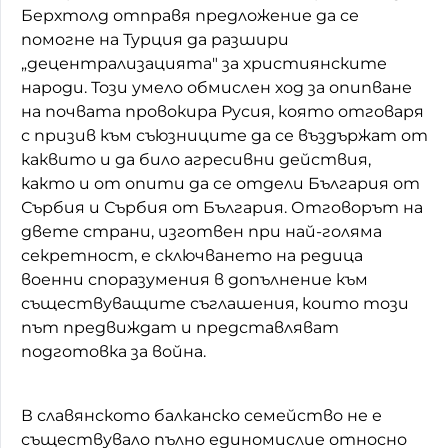
Берхтолд отправя предложение да се
помогне на Турция да разшири
„децентрализацията" за християнските
народи. Този умело обмислен ход за опипване
на почвата провокира Русия, която отговаря
с призив към съюзниците да се въздържат от
каквито и да било агресивни действия,
както и от опити да се отдели България от
Сърбия и Сърбия от България. Отговорът на
двете страни, изготвен при най-голяма
секретност, е сключването на редица
военни споразумения в допълнение към
съществуващите съглашения, които този
път предвиждат и представляват
подготовка за война.
В славянското балканско семейство не е
съществувало пълно единомислие относно