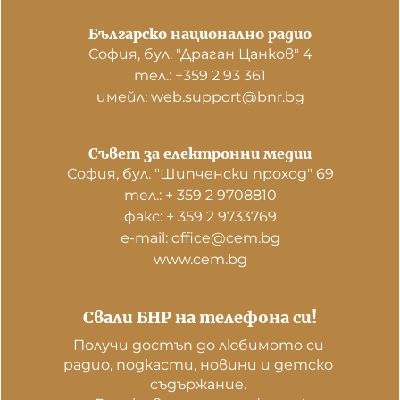
Българско национално радио
София, бул. "Драган Цанков" 4
тел.: +359 2 93 361
имейл: web.support@bnr.bg
Съвет за електронни медии
София, бул. "Шипченски проход" 69
тел.: + 359 2 9708810
факс: + 359 2 9733769
е-mail: office@cem.bg
www.cem.bg
Свали БНР на телефона си!
Получи достъп до любимото си 
радио, подкасти, новини и детско 
съдържание. 
