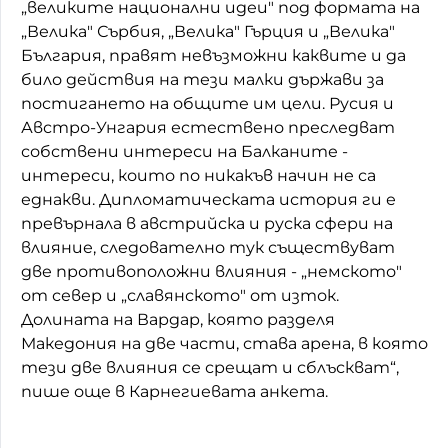
„великите национални идеи" под формата на
„Велика" Сърбия, „Велика" Гърция и „Велика"
България, правят невъзможни каквите и да
било действия на тези малки държави за
постигането на общите им цели. Русия и
Австро-Унгария естествено преследват
собствени интереси на Балканите -
интереси, които по никакъв начин не са
еднакви. Дипломатическата история ги е
превърнала в австрийска и руска сфери на
влияние, следователно тук съществуват
две противоположни влияния - „немското"
от север и „славянското" от изток.
Долината на Вардар, която разделя
Македония на две части, става арена, в която
тези две влияния се срещат и сблъскват“,
пише още в Карнегиевата анкета.