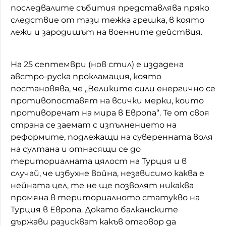
последвалите събития представлява пряко
следствие от тази тежка грешка, в която
лежи и зародишът на военните действия.
На 25 септември (нов стил) е издадена
австро-руска прокламация, която
постановява, че „Великите сили енергично се
противопоставят на всички мерки, които
противоречат на мира в Европа“. Те от своя
страна се заемат с изпълнението на
реформите, подлежащи на суверенната воля
на султана и отнасящи се до
териториалната цялост на Турция и в
случай, че избухне война, независимо каква е
нейната цел, те не ще позволят никаква
промяна в териториалното статукво на
Турция в Европа. Докато балканските
държави разискват какъв отговор да