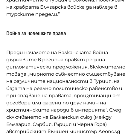
на храбрата Българска войска да навлезе в
турските предели.”
Война за човешките права
Преди началото на Балканската война
държавите в региона правят редица
дипломатически предложения, включително
това за „мирното съвместно съществуване
на различните националности в Турция, на
базата на реално политическо равенство и
при спазване на правата, произтичащи от
договори или дадени по друг начин на
християнските народи в империята". След
сключването на Балканския съюз (между
България, Сърбия, Гърция и Черна Гора)
австрийският външен министър Леополд