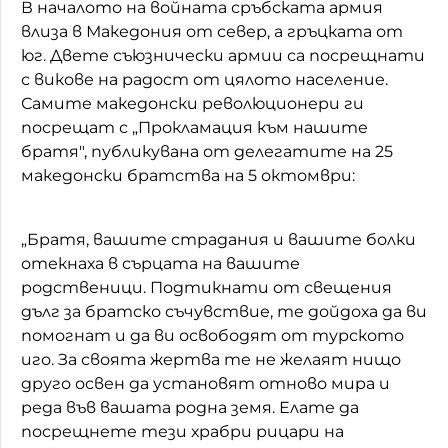
В началото на войната сръбската армия
влиза в Македония от север, а гръцката от
юг. Двете съюзнически армии са посрещнати
с викове на радост от цялото население.
Самите македонски революционери ги
посрещат с „Прокламация към нашите
братя", публикувана от делегатите на 25
македонски братства на 5 октомври:
„Братя, вашите страдания и вашите болки
отекнаха в сърцата на вашите
родственици. Подтикнати от свещения
дълг за братско съчувствие, те дойдоха да ви
помогнат и да ви освободят от турското
иго. За своята жертва те не желаят нищо
друго освен да установят отново мира и
реда във вашата родна земя. Елате да
посрещнете тези храбри рицари на