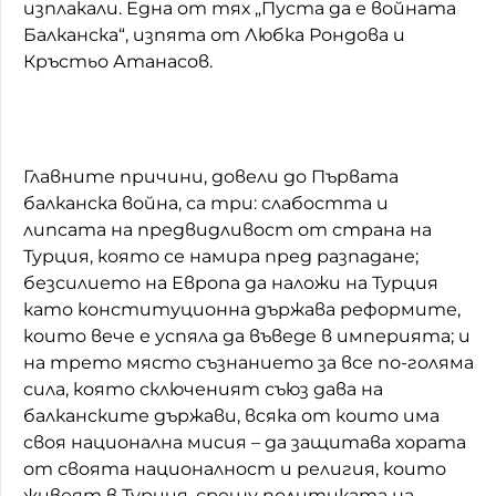
изплакали. Една от тях „Пуста да е войната
Балканска“, изпята от Любка Рондова и
Кръстьо Атанасов.
Главните причини, довели до Първата
балканска война, са три: слабостта и
липсата на предвидливост от страна на
Турция, която се намира пред разпадане;
безсилието на Европа да наложи на Турция
като конституционна държава реформите,
които вече е успяла да въведе в империята; и
на трето място съзнанието за все по-голяма
сила, която сключеният съюз дава на
балканските държави, всяка от които има
своя национална мисия – да защитава хората
от своята националност и религия, които
живеят в Турция, срещу политиката на