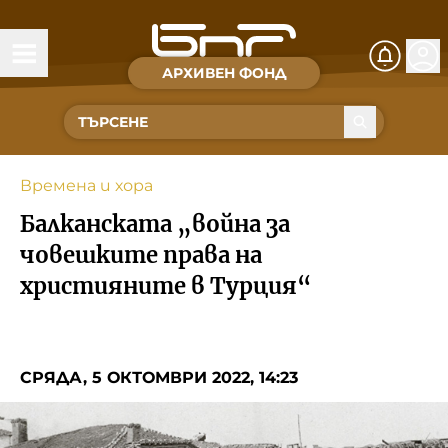
АРХИВЕН ФОНД
Времена и хора
Култура
Времена и хора
Музика
Балканската „война за
Спорт
човешките права на
християните в Турция“
За Нас
Съвет за електронни медии
СРЯДА, 5 ОКТОМВРИ 2022, 14:23
БНР
БНР Новини
Детското.БНР