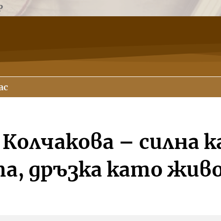
Р
ас
 Колчакова – силна 
а, дръзка като жив