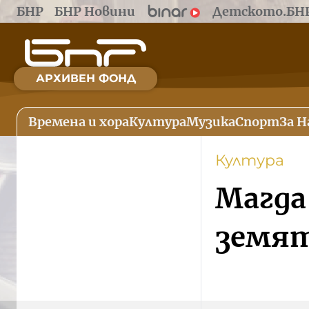
БНР
БНР Новини
Детското.БН
АРХИВЕН ФОНД
Времена и хора
Култура
Музика
Спорт
За Н
Култура
Магда
земят