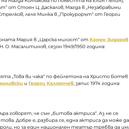
на Магда Колчакова по повестта на Елин Пелин),
ът“ от Стоян Ц. Даскалов, Магда в „Незабравими
Стрелков, леля Минка в „Прокурорът“ от Георги
ерната Мария в „Царска милост“ от
Камен Зидаров
. О. Масалитинов, сезон 1949/1950 година:
ята „Това ви чака“ по фейлетона на Христо Ботев
ноловски
и
Георги Калоянчев
, запис 1974 година:
ъра говорят, че съм „битова актриса“. Аз не се
това. Добре е, разбира се, една актриса да може да
 роли, но за един национален театър трябва да им