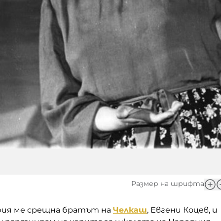
Размер на шрифта
офия ме срещна братът на
Челкаш
, Евгени Коцев, и