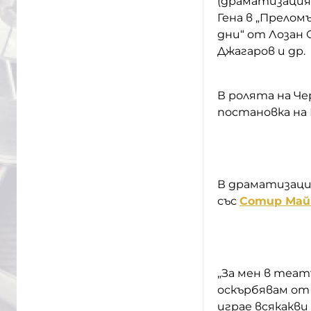
(драматизация 
Гена в „Прелом
дни“ от Лозан 
Джагаров и др.
В ролята на Ч
постановка на Н
В драматизаци
със
Сотир Май
„За мен в теат
оскърбявам от 
играе всякакви