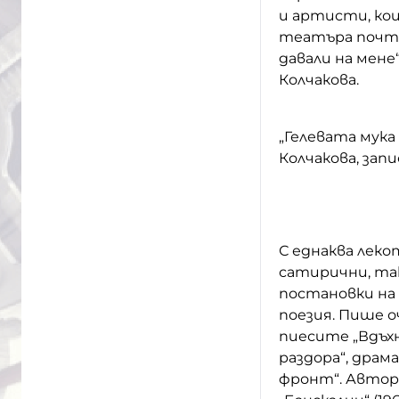
и артисти, ко
театъра почти 
давали на мене
Колчакова.
„Гелевата мука
Колчакова, запи
С еднаква лек
сатирични, так
постановки на
поезия. Пише о
пиесите „Вдъхно
раздора“, дра
фронт“. Автор