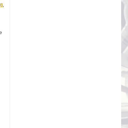
в
,
е