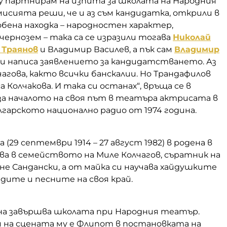
му партнирам на изпита за школата на Народния
исията реши, че и аз съм кандидатка, открили в
обена находка – народностен характер,
ернозем – така са се изразили тогава
Николай
 Траянов
и Владимир Василев, а пък сам
Владимир
и написа заявлението за кандидатстването. Аз
чагова, както всички банскалии. Но Трандафилов
а Колчакова. И така си останах“, връща се в
за началото на своя път в театъра актрисата в
гарското национално радио от 1974 година.
 (29 септември 1914 – 27 август 1982) в родена в
ва в семейството на Миле Колчагов, съратник на
Яне Сандански, а от майка си научава хайдушките
дите и песните на своя край.
ина завършва школата при Народния театър.
я на сцената му е Флипот в постановката на