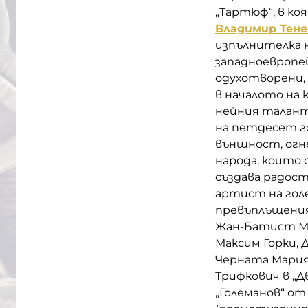
„Тартюф“, в ко
Владимир Тене
изпълнителка 
западноевропей
одухотворени,
в началото на
нейния талант 
на петдесет г
външност, огн
народа, които
създава радост
артист на гол
превъплъщения
Жан-Батист Мол
Максим Горки, 
Черната Мария 
Трифкович в „Д
„Големанов“ от