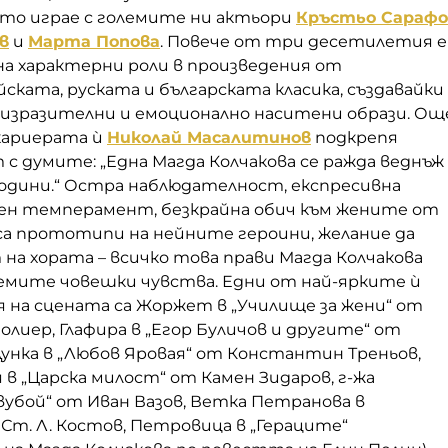
ято играе с големите ни актьори
Кръстьо Сарафо
в
и
Марта Попова
. Повече от три десетилетия е
на характерни роли в произведения от
ската, руската и българската класика, създавайки
 изразителни и емоционално наситени образи. Ощ
 кариерата ѝ
Николай Масалитинов
подкрепя
с думите: „Една Магда Колчакова се ражда веднъж
одини.“ Остра наблюдателност, експресивна
ен темперамент, безкрайна обич към жените от
 са прототипи на нейните героини, желание да
 на хората – всичко това прави Магда Колчакова
емите човешки чувства. Едни от най-ярките ѝ
 на сцената са Жоржет в „Училище за жени“ от
иер, Глафира в „Егор Буличов и другите“ от
Дунка в „Любов Яровая“ от Константин Треньов,
в „Царска милост“ от Камен Зидаров, г-жа
вубой“ от Иван Вазов, Ветка Петранова в
 Ст. Л. Костов, Петровица в „Гераците“