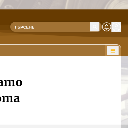
като
ота