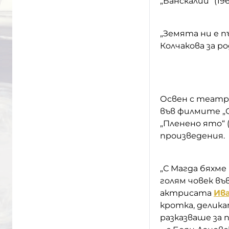
„Банскалии“ (1966
„Земята ни е пъ
Колчакова за ро
Освен с театра
във филмите „Стр
„Пленено ято“ (
произведения.
„С Магда бяхме
голям човек въ
актрисата
Ив
кротка, делика
разказваше за 