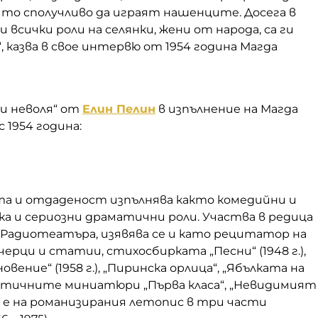
ито сполучливо да играят нашенците. Досега в
всички роли на селянки, жени от народа, са ги
“, казва в свое интервю от 1954 година Магда
 и неволя“ от
Елин Пелин
в изпълнение на Магда
с 1954 година:
ота и отдаденост изпълнява както комедийни и
а и сериозни драматични роли. Участва в редица
 Радиотеатъра, изявява се и като рецитатор на
черци и статии, стихосбирката „Песни“ (1948 г.),
вение“ (1958 г.), „Пиринска орлица“, „Ябълката на
матичните миниатюри „Първа класа“, „Невидимият
 е на романизирания летопис в три части