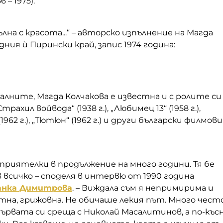
 – 1975).
лна с красота...“ – авторско изпълнение на Магда
дния ѝ Пирински край, запис 1974 година:
лните, Магда Колчакова е известна и с ролите си
ахил войвода“ (1938 г.), „Любимец 13“ (1958 г.),
1962 г.), „Тютюн“ (1962 г.) и други български филмови
 приятелки в продължение на много години. Тя бе
в всичко – споделя в интервю от 1990 година
анка Димитрова
. – Виждала съм я непримирима и
тна, грижовна. Не обичаше лекия път. Много чест
първата си среща с Николай Масалитинов, а по-къс