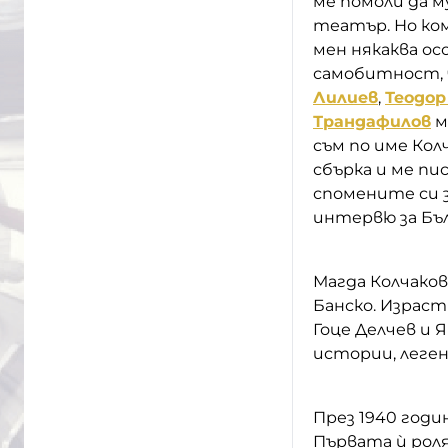
ме помоли да 
театър. Но ком
мен някаква ос
самобитност, ч
Лилиев
,
Теодор
Трандафилов
м
съм по име Кол
сбърка и ме пис
спомените си 
интервю за Бъл
Магда Колчакова
Банско. Израст
Гоце Делчев и 
истории, леген
През 1940 год
Първата ѝ рол