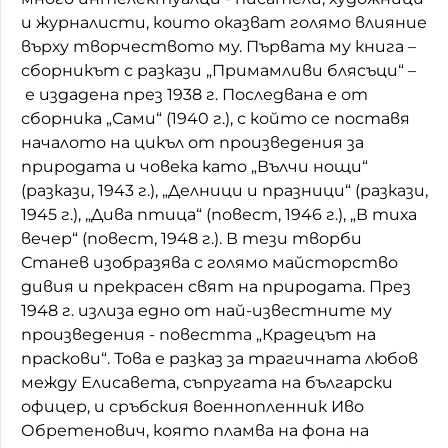
и журналисти, които оказват голямо влияние
върху творчеството му. Първата му книга –
сборникът с разкази „Примамливи блясъци“ –
е издадена през 1938 г. Последвана е от
сборника „Сами“ (1940 г.), с който се поставя
началото на цикъл от произведения за
природата и човека като „Вълчи нощи“
(разкази, 1943 г.), „Делници и празници“ (разкази,
1945 г.), „Дива птица“ (повест, 1946 г.), „В тиха
вечер“ (повест, 1948 г.). В тези творби
Станев изобразява с голямо майсторство
дивия и прекрасен свят на природата. През
1948 г. излиза едно от най-известните му
произведения - повестта „Крадецът на
праскови“. Това е разказ за трагичната любов
между Елисавета, съпругата на български
офицер, и сръбския военнопленник Иво
Обретенович, която пламва на фона на