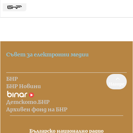
Съвет за електронни медии
БНР
Нагоре
БНР Новини
Детското.БНР
Архивен фонд на БНР
Българско национално радио