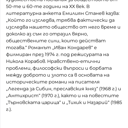
50-те и 60-те години на ХХ век. В
литературна анкета Емилиян Станев казва:
„Който го изследва, трябва фактически да
изследва нашето общество от него време и
доколко аз съм го отразил вярно,
обществените сили, които действат
тогава.“ Романът „Иван Кондарев“ е
филмиран през 1974 г. под режисурата на
Никола Корабов. Нравствено-етични
проблеми, философски въпроси и борбата
между доброто и злото са в основата на
историческите романи на писателя
„Легенда за Сибин, преславския княз“ (1968 г.) и
„Антихрист“ (1970 г.), както и на повестите
„Търновската царица“ и „Тихик и Назарий“ (1985
г.).