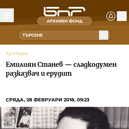
АРХИВЕН ФОНД
Времена и хора
Култура
Култура
Музика
Емилиян Станев — сладкодумен
Спорт
разказвач и ерудит
За Нас
СРЯДА, 28 ФЕВРУАРИ 2018, 09:23
Съвет за електронни медии
БНР
БНР Новини
Детското.БНР