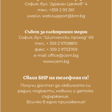
София, бул. "Драган Цанков" 4
тел.: +359 2 93 361
имейл: web.support@bnr.bg
Съвет за електронни медии
София, бул. "Шипченски проход" 69
тел.: + 359 2 9708810
факс: + 359 2 9733769
е-mail: office@cem.bg
www.cem.bg
Свали БНР на телефона си!
Получи достъп до любимото си 
радио, подкасти, новини и детско 
съдържание. 

Всичко в едно приложение!