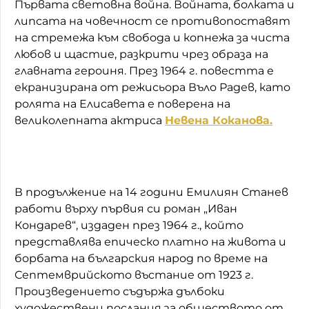
Първата световна война. Войната, болката и
липсата на човечност се противопоставят
на стремежа към свобода и копнежа за чиста
любов и щастие, разкрити чрез образа на
главната героиня. През 1964 г. повестта е
екранизирана от режисьора Въло Радев, като
ролята на Елисавета е поверена на
великолепната актриса
Невена Коканова.
В продължение на 14 години Емилиян Станев
работи върху първия си роман „Иван
Кондарев“, издаден през 1964 г., който
представлява епическо платно на живота и
борбата на българския народ по време на
Септемврийското въстание от 1923 г.
Произведението съдържа дълбоки
художествени послания за обществото от