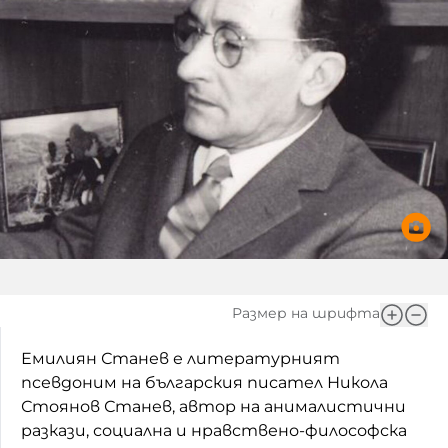
Размер на шрифта
Емилиян Станев е литературният
псевдоним на българския писател Никола
Стоянов Станев, автор на анималистични
разкази, социална и нравствено-философска