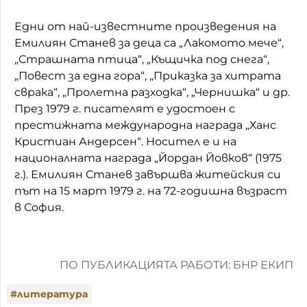
Едни от най-известните произведения на
Емилиян Станев за деца са „Лакомото мече“,
„Страшната птица“, „Къщичка под снега“,
„Повест за една гора“, „Приказка за хитрата
сврака“, „Пролетна разходка“, „Чернишка“ и др.
През 1979 г. писателят е удостоен с
престижната международна награда „Ханс
Кристиан Андерсен“. Носител е и на
националната награда „Йордан Йовков“ (1975
г.). Емилиян Станев завършва житейския си
път на 15 март 1979 г. на 72-годишна възраст
в София.
ПО ПУБЛИКАЦИЯТА РАБОТИ: БНР ЕКИП
#
литература