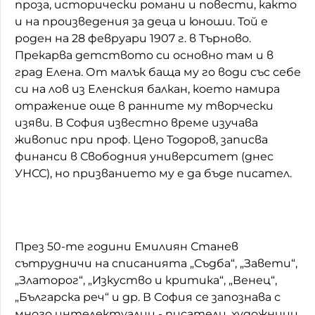
проза, исторически романи и повести, както
и на произведения за деца и юноши. Той е
роден на 28 февруари 1907 г. в Търново.
Прекарва детството си основно там и в
град Елена. От малък баща му го води със себе
си на лов из Еленския балкан, което намира
отражение още в ранните му творчески
изяви. В София известно време изучава
живопис при проф. Цено Тодоров, записва
финанси в Свободния университет (днес
УНСС), но призванието му е да бъде писател.
През 50-те години Емилиян Станев
сътрудничи на списанията „Съдба“, „Завети“,
„Златорог“, „Изкуство и критика“, „Венец“,
„Българска реч“ и др. В София се запознава с
много интелектуалци - писатели, художници