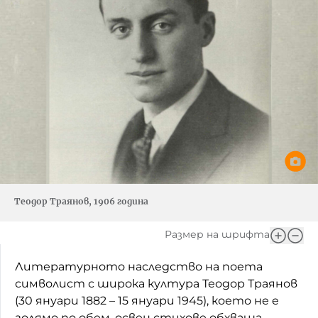
Теодор Траянов, 1906 година
Размер на шрифта
Литературното наследство на поета
символист с широка култура Теодор Траянов
(30 януари 1882 – 15 януари 1945), което не е
голямо по обем, освен стихове обхваща