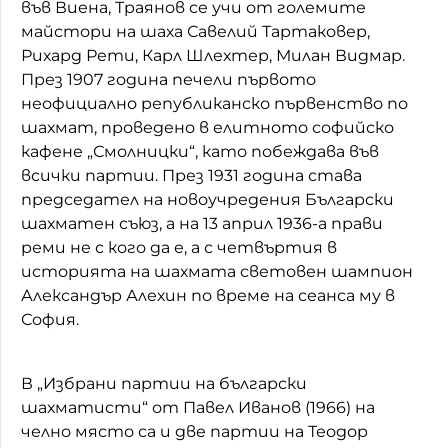
във Виена, Траянов се учи от големите
майстори на шаха Савелий Тартаковер,
Рихард Рети, Карл Шлехтер, Милан Видмар.
През 1907 година печели първото
неофициално републиканско първенство по
шахмат, проведено в елитното софийско
кафене „Смолницки“, като побеждава във
всички партии. През 1931 година става
председател на новоучредения Български
шахматен съюз, а на 13 април 1936-а прави
реми не с кого да е, а с четвъртия в
историята на шахмата световен шампион
Александър Алехин по време на сеанса му в
София.
В „Избрани партии на български
шахматисти“ от Павел Иванов (1966) на
челно място са и две партии на Теодор