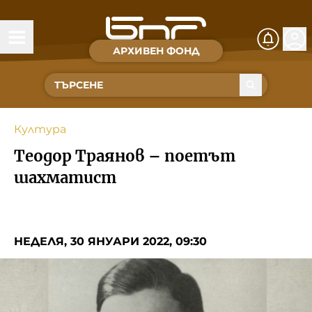
АРХИВЕН ФОНД
Времена и хора
Култура
Култура
Музика
Теодор Траянов – поетът
Спорт
шахматист
За Нас
НЕДЕЛЯ, 30 ЯНУАРИ 2022, 09:30
Съвет за електронни медии
БНР
БНР Новини
Детското.БНР