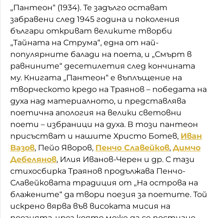
„Пантеон“ (1934). Те задълго остават
забравени след 1945 година и поколения
българи откриват великите творби
„Тайната на Струма“, една от най-
популярните балади на поета, и „Смърт в
равнините“ десетилетия след кончината
му. Книгата „Пантеон“ е въплъщение на
творческото кредо на Траянов – победата на
духа над материалното, и представлява
поетична апология на велики световни
поети – избраници на духа. В този пантеон
присъстват и нашите Христо Ботев,
Иван
Вазов
, Пейо Яворов,
Пенчо Славейков
,
Димчо
Дебелянов
, Илия Иванов-Черен и др. С тази
стихосбирка Траянов продължава Пенчо-
Славейковата традиция от „На острова на
блажените“ да твори поезия за поетите. Той
искрено вярва във високата мисия на
поезията, чрез която може да се постигне