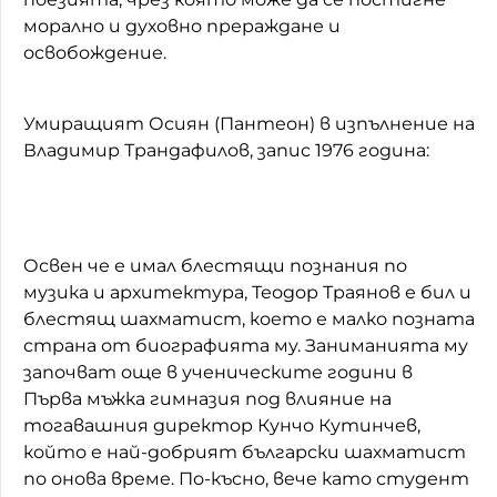
морално и духовно прераждане и
освобождение.
Умиращият Осиян (Пантеон) в изпълнение на
Владимир Трандафилов, запис 1976 година:
Освен че е имал блестящи познания по
музика и архитектура, Теодор Траянов е бил и
блестящ шахматист, което е малко позната
страна от биографията му. Заниманията му
започват още в ученическите години в
Първа мъжка гимназия под влияние на
тогавашния директор Кунчо Кутинчев,
който е най-добрият български шахматист
по онова време. По-късно, вече като студент