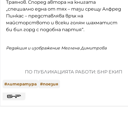
Траянов. Според автора на книгата
„специално една от тях – тази срещу Алфред
Пинкас – представлява връх на
майсторството и всеки голям шахматист
би бил горд с подобна партия“.
Редакция и изображение Меглена Димитрова
ПО ПУБЛИКАЦИЯТА РАБОТИ: БНР ЕКИП
#
литература
#
поезия