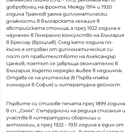
доброволец на фронта. Между 1914 и 1920
година Траянов заема дипломатически
длъжности в българската легация в
австрийската столица, а през 1922 година е
назначен в Генерално консулство на България
в Бреслау (Вроцлав). След като година по-
късно е отзован от дипломатическия си
пост от правителството на Александър
Цанков, поетът се завръща окончателно в
България, където нерядко живее в недоимък.
Отдава се на учителска (в Първа мъжка
гимназия в София) и литературна дейност.
Първите си стихове печата през 1899 година
в сп. „Смях“. Сътрудничи на редица списания и
участва в литературни сборници и
антологии, а през 1922 – 1931 година е един от
редакторите на списание „Хиперион“ заедно