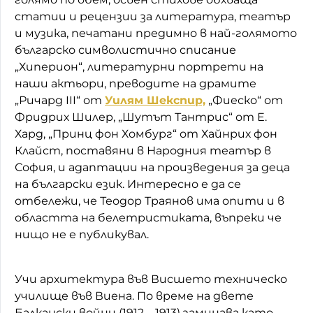
статии и рецензии за литература, театър
и музика, печатани предимно в най-голямото
българско символистично списание
„Хиперион“, литературни портрети на
наши актьори, преводите на драмите
„Ричард III“ от
Уилям Шекспир,
„Фиеско“ от
Фридрих Шилер, „Шутът Тантрис“ от Е.
Хард, „Принц фон Хомбург“ от Хайнрих фон
Клайст, поставяни в Народния театър в
София, и адаптации на произведения за деца
на български език. Интересно е да се
отбележи, че Теодор Траянов има опити и в
областта на белетристиката, въпреки че
нищо не е публикувал.
Учи архитектура във Висшето техническо
училище във Виена. По време на двете
Балкански войни (1912 – 1913) заминава като