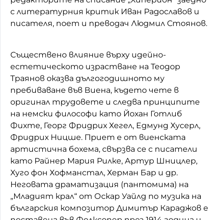
с литературния критик Иван Радославов и
писателя, поет и преводач Людмил Стоянов.
Съществено влияние върху идейно-
естетическото израстване на Теодор
Траянов оказва дългогодишното му
пребиваване във Виена, където чете в
оригинал трудовете и следва принципите
на немски философи като Йохан Готлиб
Фихте, Георг Фридрих Хегел, Едмунд Хусерл,
Фридрих Ницше. Приет е от виенската
артистична бохема, свързва се с писатели
като Райнер Мария Рилке, Артур Шницлер,
Хуго фон Хофманстал, Херман Бар и др.
Неговата драматизация (пантомима) на
„Младият крал“ от Оскар Уайлд по музика на
българския композитор Димитър Караджов е
поставена във Фолксопер през 1914 година и