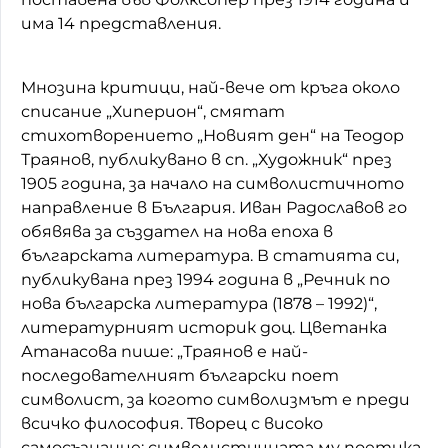
има 14 представления.
Мнозина критици, най-вече от кръга около
списание „Хиперион“, смятат
стихотворението „Новият ден“ на Теодор
Траянов, публикувано в сп. „Художник“ през
1905 година, за начало на символистичното
направление в България. Иван Радославов го
обявява за създател на нова епоха в
българската литература. В статията си,
публикувана през 1994 година в „Речник по
нова българска литература (1878 – 1992)“,
литературният историк доц. Цветанка
Атанасова пише: „Траянов е най-
последователният български поет
символист, за когото символизмът е преди
всичко философия. Творец с високо
самосъзнание; символистичната му поетика