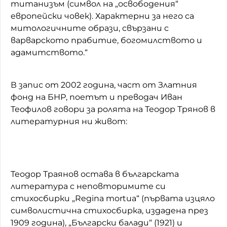
титанизъм (символ на „освободения“
европейски човек). Характерни за него са
митологичните образи, свързани с
варварското прабитие, богомилството и
адамитството.“
В запис от 2002 година, част от Златния
фонд на БНР, поетът и преводач Иван
Теофилов говори за ролята на Теодор Трянов в
литературния ни живот:
Теодор Траянов остава в българската
литература с неповторимите си
стихосбирки „Regina mortua“ (първата изцяло
символистична стихосбирка, издадена през
1909 година), „Български балади“ (1921) и