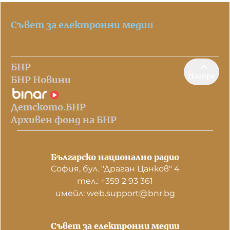
Съвет за електронни медии
БНР
Нагоре
БНР Новини
Детското.БНР
Архивен фонд на БНР
Българско национално радио
София, бул. "Драган Цанков" 4
тел.: +359 2 93 361
имейл: web.support@bnr.bg
Съвет за електронни медии