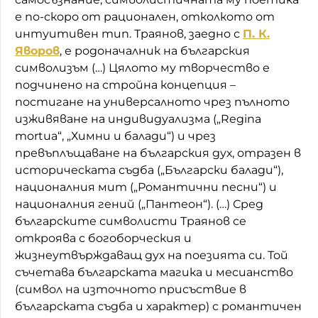
е по-скоро от рационален, отколкото от
интуитивен тип. Траянов, заедно с
П. К.
Яворов
, е родоначалник на българския
символизъм (…) Цялото му творчество е
подчинено на стройна концепция –
постигане на универсалното чрез пълното
изживяване на индивидуализма („Regina
mortua“, „Химни и балади“) и чрез
превъплъщаване на българския дух, отразен в
историческата съдба („Български балади“),
националния мит („Романтични песни“) и
националния гений („Пантеон“). (…) Сред
българските символисти Траянов се
откроява с богоборческия и
жизнеутвърждаващ дух на поезията си. Той
съчетава българската магика и месианство
(символ на източното присъствие в
българската съдба и характер) с романтичен