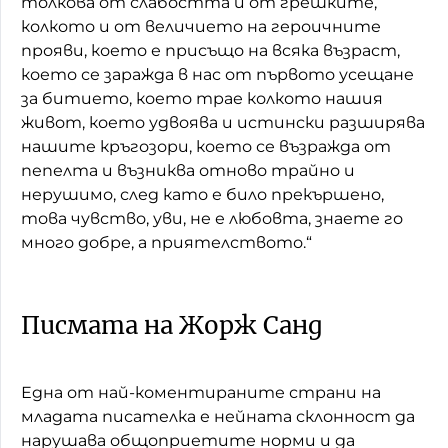
толкова от слабостта и от грешките,
колкото и от величието на героичните
прояви, което е присъщо на всяка възраст,
което се заражда в нас от първото усещане
за битието, което трае колкото нашия
живот, което удвоява и истински разширява
нашите кръгозори, което се възражда от
пепелта и възниква отново трайно и
нерушимо, след като е било прекършено,
това чувство, уви, не е любовта, знаете го
много добре, а приятелството.“
Писмата на Жорж Санд
Една от най-коментираните страни на
младата писателка е нейната склонност да
нарушава общоприетите норми и да