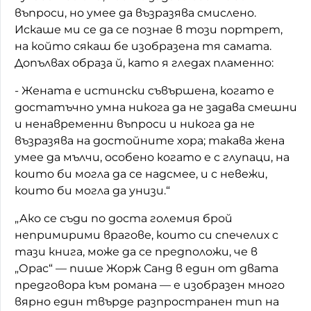
въпроси, но умее да възразява смислено.
Искаше ми се да се познае в този портрет,
на който сякаш бе изобразена тя самата.
Допълвах образа й, като я гледах пламенно:
- Жената е истински съвършена, когато е
достатъчно умна никога да не задава смешни
и ненавременни въпроси и никога да не
възразява на достойните хора; такава жена
умее да мълчи, особено когато е с глупаци, на
които би могла да се надсмее, и с невежи,
които би могла да унизи.“
„Ако се съди по доста големия брой
непримирими врагове, които си спечелих с
тази книга, може да се предположи, че в
„Орас“ — пише Жорж Санд в един от двата
предговора към романа — е изобразен много
вярно един твърде разпространен тип на