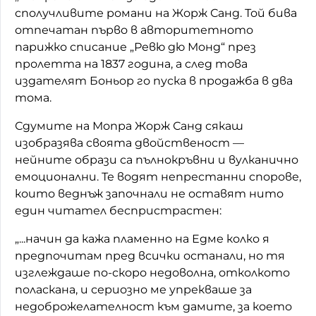
сполучливите романи на Жорж Санд. Той бива
отпечатан първо в авторитетното
парижко списание „Ревю дю Монд“ през
пролетта на 1837 година, а след това
издателят Боньор го пуска в продажба в два
тома.
Сдумите на Мопра Жорж Санд сякаш
изобразява своята двойственост —
нейните образи са пълнокръвни и вулканично
емоционални. Те водят непрестанни спорове,
които веднъж започнали не оставят нито
един читател беспристрастен:
„...начин да кажа пламенно на Едме колко я
предпочитам пред всички останали, но тя
изглеждаше по-скоро недоволна, отколкото
поласкана, и сериозно ме упрекваше за
недоброжелателност към дамите, за което