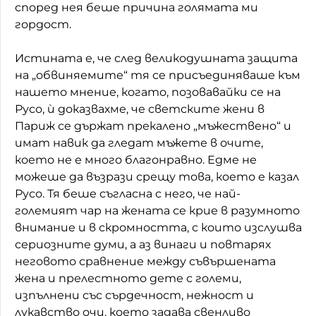
според нея беше причина голямата ми
гордост.
Истината е, че след великодушната защита
на „обвиняемите“ тя се присъединяваше към
нашето мнение, когато, позовавайки се на
Русо, ѝ доказвахме, че светските жени в
Париж се държат прекалено „мъжествено“ и
имат навик да гледат мъжете в очите,
което не е много благонравно. Едме не
можеше да възрази срещу това, което е казал
Русо. Тя беше съгласна с него, че най-
големият чар на жената се крие в разумното
внимание и в скромността, с които изслушва
сериозните думи, а аз винаги и повтарях
неговото сравнение между съвършената
жена и прелестното дете с големи,
изпълнени със сърдечност, нежност и
лукавство очи, което задава свенливо