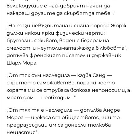
великодушие е най-добрият начин да
накараш другите да скърбят за тебе…“
„На тази невъзпитана и силна порода Жорж
дължи някои ярки физически черти:
бруталния живот, воден с безсрамна
смелост, и неутолимата жажда в любовта“,
допълва френският писател и държавник
Шарл Мора.
„От тях съм наследила — казва Санд —
скритото саможивство, поради което
хората ми се струваха всякога непоносими, а
моят дом — необходим…“
„От тях тя е наследила — допълва Андре
Мороа — и ужаса от обществото, чиито
предразсъдъци им са донесли толкова
нещастия“.