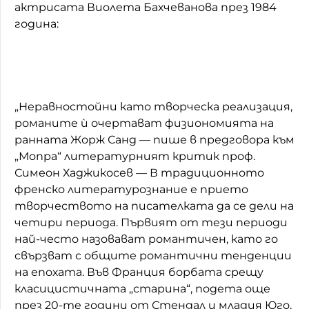
актрисата Виолета Бахчеванова през 1984
година:
„Неравностойни като творческа реализация,
романите ѝ очертават физиономията на
ранната Жорж Санд — пише в предговора към
„Мопра“ литературният критик проф.
Симеон Хаджикосев — В традиционното
френско литературознание е прието
творчеството на писателката да се дели на
четири периода. Първият от тези периоди
най-често назовават романтичен, като го
свързват с общите романтични тенденции
на епохата. Във Франция борбата срещу
класицистичната „старина“, подета още
през 20-те години от Стендал и младия Юго,