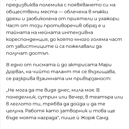
предизвиква полемика с появяването си на
обществени места — облечена в мъжки
дрехи и заобиколена от приятели и ухажори.
Част от този противоречив образ е и
тайната на нейната интензивна
кореспонденция, до която много голяма част
от завистниците ѝ са пожелавали да
получат достъп.
В едно от писмата ѝ до актрисата Мари
Дорвал, на чийто талант тя се възхищава,
се разкрива взаимната им привързаност:
„Не мога да те видя днес, мила моя. В
понеделник, сутрин или вечер, в театъра или
в леглото ти, трябва да дойда и да те
целуна. Работя като затворник и това ще
бъде моята награда“, пише ѝ Жорж Санд.