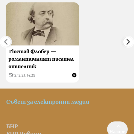
Гюстав Флобер —
романтичният писател
отшелник
12.12.21, 14:39
Съвет за електронни медии
БНР
Нагоре
БНР Новини