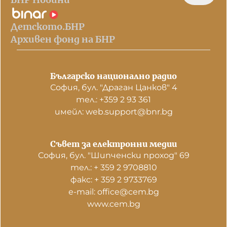
Детското.БНР
Архивен фонд на БНР
Българско национално радио
София, бул. "Драган Цанков" 4
тел.: +359 2 93 361
имейл: web.support@bnr.bg
Съвет за електронни медии
София, бул. "Шипченски проход" 69
тел.: + 359 2 9708810
факс: + 359 2 9733769
е-mail: office@cem.bg
www.cem.bg