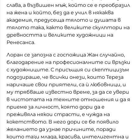
слава, а възвишен мъж, който се е преобразил
на жена и който, без да е учил в някаква
академия, предусеща тялото и душата в
тялото така, както великите скулптори на
древността и великите художници на
Ренесанса.
Лоран се запозна с госпожица Жан случайно,
благодарение на професионалните си връзки
с художниците. С присъщия си скептицизъм
подозираше, че всички онези, които Тереза
наричаше свои приятели, са ѝ любовници, и
му трябваше известно време, за да се увери
в чистотата на техните отношения и да я
приеме за личност, която дори да е
преживяла някои страсти, е чужда на
кокетството. В него дори се бе появило
желанието да узнае причините, поради
които тази млада, красива, интелигентна и