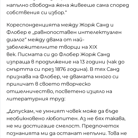
напълно свободна жена живееше сама според
собствения си избор.“
Кореспонденцията между Жорж Санд и
Флобер е „равнопоставен интелектуален
диалог“ между двама от най-
забележителните творци на XIX
век. Писмата си до Флобер Жорж Санд
изпраща в продължение на 13 години (чак до
смъртта си през 1876 година). В тях Санд
признава на Флобер, че двамата много си
приличат в своето творческо
отшелничество, посветено изцяло на
литературния труд:
„Допускам, че умният човек може да бъде
необикновено любопитен. Аз не бях такава,
не ми достигаше смелост. Предпочетох
познанията ми да останат непълни. Това не