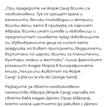
„При прадедите на Жорж Санд всички са
необикновени. Тук се срещат крале и
канонисти, велики пълководци и актриси.
Всички жени, като в приказка, се наричат
Аврора, всички имат синове и любовници и
предпочитат синовете пред любовниците
си. Извънбрачните деца се сипят като
градушка, но биват припознати, въздигнати,
възпитани по царски. Всички са пленителни,
бунтари, нежни и жестоки“, пише френският
романист Андре Мороа в биографичната
книга „Лелиа или животът на Жорж
Санд“ (Lélia ou la Vie de George Sand).
Разказите за своето необикновено
семейство Аврора (Жорж Санд) научава от
своята баба мадам Дюпен Орор (Аврора),
която имала щастието да заживее с Дюпен