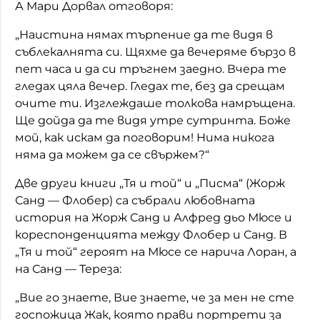
А Мари Дорвал отговоря:
„Наистина нямах търпение да те видя в
съблекалнята си. Щяхме да вечеряме бързо в
пет часа и да си тръгнем заедно. Вчера те
гледах цяла вечер. Гледах те, без да срещам
очите ти. Изглеждаше толкова намръщена.
Ще дойда да те видя утре сутринта. Боже
мой, как искам да поговорим! Нима никога
няма да можем да се свържем?“
Две други книги „Тя и той“ и „Писма“ (Жорж
Санд — Флобер) са събрали любовната
история на Жорж Санд и Алфред дьо Мюсе и
кореспонденцията между Флобер и Санд. В
„Тя и той“ героят на Мюсе се нарича Лоран, а
на Санд — Тереза:
„Вие го знаете, Вие знаете, че за мен не сте
госпожица Жак, която прави портрети за