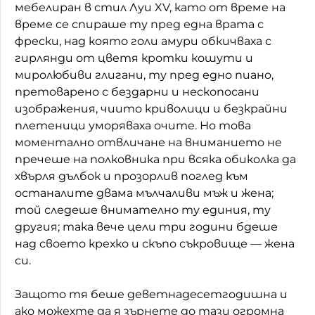
мебелиран в стил Луи XV, като от време на
време се спираше ту пред една врата с
фрески, над която голи амури обкичваха с
гирлянди от цветя кротки кошути и
миролюбиви глигани, ту пред едно пиано,
претоварено с бездарни и нескопосани
изображения, чиито криволици и безкрайни
плетеници уморяваха очите. Но това
моментално отвличане на вниманието не
пречеше на полковника при всяка обиколка да
хвърля дълбок и прозорлив поглед към
останалите двама мълчаливи мъж и жена;
той следеше внимателно ту единия, ту
другия; така вече цели три години бдеше
над своето крехко и скъпо съкровище — жена
си.
Защото тя беше деветнадесетгодишна и
ако можехте да я зърнете до тази огромна