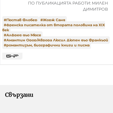
ПО ПУБЛИКАЦИЯТА РАБОТИ: МИЛЕН
ДИМИТРОВ
#
Гюстав Флобер
#
Жорж Санд
#
френска писателка от втората половина на XIX
век
#
Алфред дьо Мюсе
#
Амантин Орор/Аврора Люсил Дюпен дьо Франкьой
#
романтизъм, биографични книги и писма
Свързани