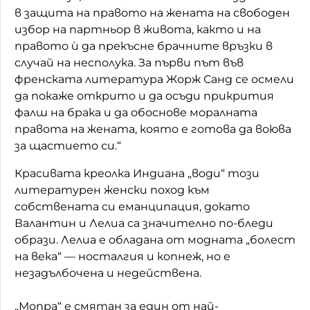
в защита на правото на жената на свободен
избор на партньор в живота, както и на
правото ѝ да прекъсне брачните връзки в
случай на несполука. За първи път във
френската литература Жорж Санд се осмели
да покаже открито и да осъди прикрития
фалш на брака и да обоснове моралната
правота на жената, която е готова да воюва
за щастието си.“
Красивата креолка Индиана „води“ този
литературен женски поход към
собствената си еманципация, докато
Валантин и Лелиа са значително по-бледи
образи. Лелиа е обладана от модната „болест
на века“ — носталгия и копнеж, но е
незадълбочена и недействена.
„Мопра“ е смятан за един от най-