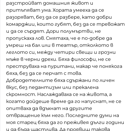
разстройват домашния живот и
притъпяват ума. Хората умееха да се
разоряват, без да се разбере, като добри
комарджии, които губят, без да се тревожат
и да се сърдят. Дори полумъртви, не
пропускаха лов. Смятаха, че е по-добре да
умреш на бал или в театър, отколкото в
леглото си, между четири свещи и грозни
мъже в черни дрехи. Бяха философи, не се
преструваха на пуритани, макар че понякога
бяха, без да се перчат с това.
Добродетелните бяха сдържани по личен
вкус, без педантизъм или прекалена
скромност. Наслаждаваха се на живота, а
когато дойдеше време да го напуснат, не се
опитваха да вдъхнат на другите
отвращение към него. Последните думи на
моя старец бяха да го преживея дълги години
и да бъда щастлива. Да проявиш такова