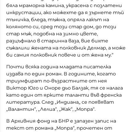
бяла мраморна камина, украсена с позлатени
инкрустации, ако можехте да я зърнете тъй
тъничка, бледа, тъжна, опряла лакът на
коляното си, сред този стар дом, до този
стар мъж, подобна на зимно цвете,
разцъфнало в старинна ваза, вие бихте
съжалили жената на полковник Делмар, а може
би самия полковник повече и от жена му.“
Почти всяка година младата писателка
издава по един роман. В годините, когато
триумфират по-възрастните от нея
Виктор Юго и Оноре дьо Балзак, тя се налага
като един от ярките таланти във френска
литература. След „Индиана„ се появяват
„Валантин“, „Лелиа“, „Жак“, „Мопра“.
В Архивния фонд на БНР е запазен запис на
текст от романа „Мопра“, прочетен от