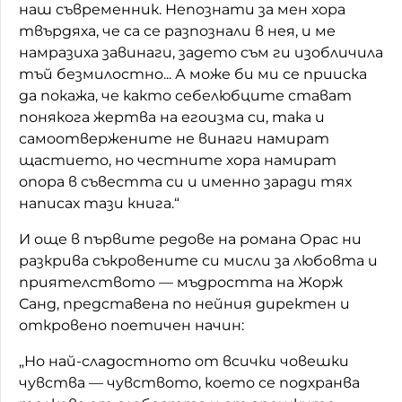
наш съвременник. Непознати за мен хора
твърдяха, че са се разпознали в нея, и ме
намразиха завинаги, задето съм ги изобличила
тъй безмилостно... А може би ми се прииска
да покажа, че както себелюбците стават
понякога жертва на егоизма си, така и
самоотвержените не винаги намират
щастието, но честните хора намират
опора в съвестта си и именно заради тях
написах тази книга.“
И още в първите редове на романа Орас ни
разкрива съкровените си мисли за любовта и
приятелството — мъдростта на Жорж
Санд, представена по нейния директен и
откровено поетичен начин:
„Но най-сладостното от всички човешки
чувства — чувството, което се подхранва