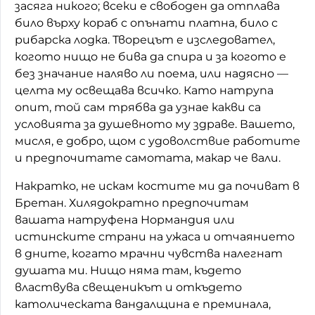
засяга никого; всеки е свободен да отплава
било върху кораб с опънати платна, било с
рибарска лодка. Творецът е изследовател,
когото нищо не бива да спира и за когото е
без значание наляво ли поема, или надясно —
целта му освещава всичко. Като натрупа
опит, той сам трябва да узнае какви са
условията за душевното му здраве. Вашето,
мисля, е добро, щом с удоволствие работите
и предпочитате самотата, макар че вали.
Накратко, не искам костите ми да почиват в
Бретан. Хилядократно предпочитам
вашата натруфена Нормандия или
истинските страни на ужаса и отчаянието
в дните, когато мрачни чувства налегнат
душата ми. Нищо няма там, където
властвува свещеникът и откъдето
католическата вандалщина е преминала,