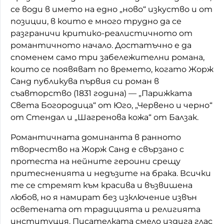
се води в името на едно „ново“ изкуство и от
позиции, в които е много трудно да се
разграничи критико-реалистичното от
романтичното начало. Достатъчно е да
споменем само три забележителни романа,
които се появяват по времето, когато Жорж
Санд публикува първия си роман в
съавторство (1831 година) — „Парижката
Света Богородица“ от Юго, „Червено и черно“
от Стендал и „Шагренова кожа“ от Балзак.
Романтичната доминанта в ранното
творчество на Жорж Санд е свързано с
протеста на нейните героини срещу
притесненията и недъзите на брака. Всички
те се стремят към красива и възвишена
любов, но я намират без изключение извън
осветената от традицията и религията
институция. Писателката смело издига глас