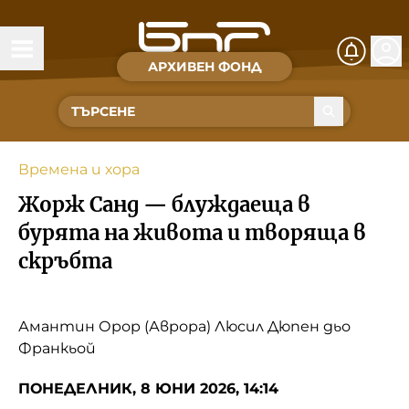
АРХИВЕН ФОНД
Времена и хора
Култура
Времена и хора
Музика
Жорж Санд — блуждаеща в
Спорт
бурята на живота и творяща в
скръбта
За Нас
Съвет за електронни медии
Амантин Орор (Аврора) Люсил Дюпен дьо
Франкьой
БНР
БНР Новини
ПОНЕДЕЛНИК, 8 ЮНИ 2026, 14:14
Детското.БНР