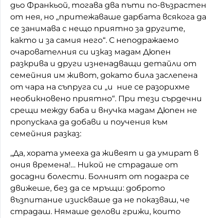
дьо Франкьой, тогава два пъти по-възрастен
от нея, но „притежаваше дарбата всякога да
се занимава с нещо приятно за другите,
както и за самия него“. С неподражаемо
очарователния си изказ мадам Дюпен
разкрива и други изненадващи детайли от
семейния им живот, докато била заслепена
от чара на съпруга си „и ние се разорихме
необикновено приятно“. При тези сърдечни
срещи между баба и внучка мадам Дюпен не
пропускала да добави и поучения към
семейния разказ:
„Да, хората умееха да живеят и да умират в
ония времена!… Никой не страдаше от
досадни болести. Болният от подагра се
движеше, без да се мръщи: доброто
възпитание изискваше да не показваш, че
страдаш. Нямаше делови грижи, които