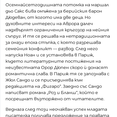
Осемнайсетгодишната потомка на маршал
дьо Сакс бива омъжена за берийския барон
Дюдеван, от когото има две деца. Но
духовните интереси на Аврора далеч
надхвърлят ограничения кръгозор на нейния
съпруг. И тя се решава на нетрадиционната
за онази епоха стъпка, с която разрешава
семейния конфликт — развод. След него
напуска Ноан и се установява в Париж,
където литературните постижения на
неизвестната Орор Дюпен скоро ѝ донасят
романтична слава. В Париж тя се запознава с
Жюл Сандо и се присъединява към
редакцията на „Фигаро“. Заедно със Сандо
написват романа „Роз и Бланш“, който е
посрещнат възторжено от читателите.
Веднага след този неочакван успех младата
писателка получава предложение за правата