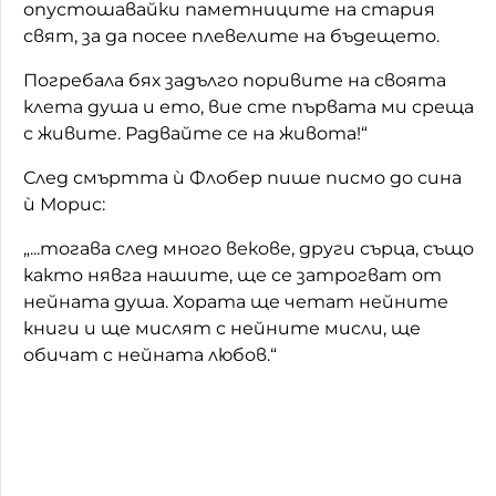
опустошавайки паметниците на стария
свят, за да посее плевелите на бъдещето.
Погребала бях задълго поривите на своята
клета душа и ето, вие сте първата ми среща
с живите. Радвайте се на живота!“
След смъртта ѝ Флобер пише писмо до сина
ѝ Морис:
„...тогава след много векове, други сърца, също
както нявга нашите, ще се затрогват от
нейната душа. Хората ще четат нейните
книги и ще мислят с нейните мисли, ще
обичат с нейната любов.“