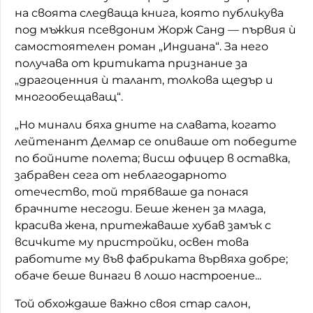
на своята следваща книга, която публикува
под мъжкия псевдоним Жорж Санд — първия ѝ
самостоятелен роман „Индиана“. За него
получава от критиката признание за
„драгоценния ѝ талант, толкова щедър и
многообещаващ“.
„Но минали бяха дните на славата, когато
лейтенант Делмар се опиваше от победите
по бойните полета; висш офицер в оставка,
забравен сега от неблагодарното
отечество, той трябваше да понася
брачните несгоди. Беше женен за млада,
красива жена, притежаваше хубав замък с
всичките му пристройки, освен това
работите му във фабриката вървяха добре;
обаче беше винаги в лошо настроение...
Той обхождаше важно своя стар салон,