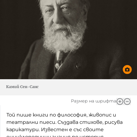
Камий Сен-Санс
Размер на шрифта
Той пише книги по философия, живопис и
театрални пиеси. Създава стихове, рисува
карикатури. Известен е със своите
енциклопедични знания по история,