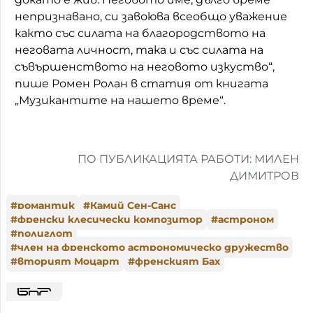
непризнавано, си завоюва всеобщо уважение
както със силата на благородството на
неговата личност, така и със силата на
съвършенството на неговото изкуство“,
пише Ромен Ролан в статия от книгата
„Музикантите на нашето време“.
ПО ПУБЛИКАЦИЯТА РАБОТИ: МИЛЕН
ДИМИТРОВ
#
романтик
#
Камий Сен-Санс
#
френски клесически композитор
#
астроном
#
полиглот
#
член на френското астрономическо дружество
#
вторият Моцарт
#
френският Бах