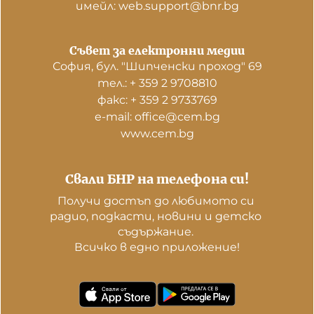
имейл: web.support@bnr.bg
Съвет за електронни медии
София, бул. "Шипченски проход" 69
тел.: + 359 2 9708810
факс: + 359 2 9733769
е-mail: office@cem.bg
www.cem.bg
Свали БНР на телефона си!
Получи достъп до любимото си 
радио, подкасти, новини и детско 
съдържание. 

Всичко в едно приложение!