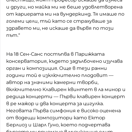
и други, но майка ми не беше удовлетворена
от кариерата ми на вундеркинд. Тя имаше по
големи цели, тъй като се страхуваше за
здравето ми, не искаше да вървя по този
път.“
На 18 Сен-Санс постъпва в Парижката
консерватория, където задълбочено изучава
орган и композиция. Още в тези ранни
години той е изключително плодовит —
автор на значими камерни творби,
включително Клавирен квинтет в ла минор и
редица концерти — Първи клавирен концерт
в ре мажор и два концерта за цигулка.
Неговата Първа симфония е високо оценена
от водещи композитори като Ектор
Берлиоз и Шарл Гуно, което подчертава
бързото му приемане в музикалния елит.