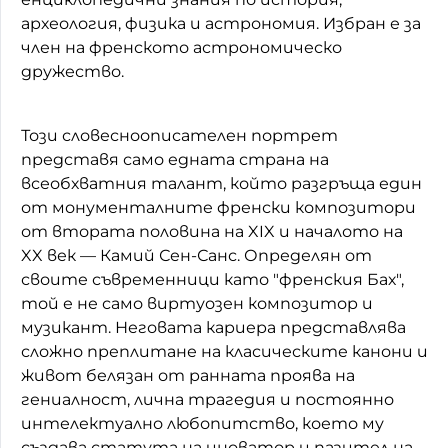
археология, физика и астрономия. Избран е за
член на френското астрономическо
дружество.
Този словесноописателен портрет
представя само едната страна на
всеобхватния талант, който разгръща един
от монументалните френски композитори
от втората половина на XIX и началото на
XX век — Камий Сен-Санс. Определян от
своите съвременници като "френския Бах",
той е не само виртуозен композитор и
музикант. Неговата кариера представлява
сложно преплитане на класическите канони и
живот белязан от ранната проява на
гениалност, лична трагедия и постоянно
интелектуално любопитство, което му
създава статута на иноватор и пазител на