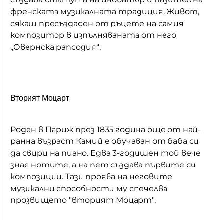
френската музикалната традиция. Живот,
сякаш пресъздаден от ръцете на самия
композитор в изпълняваната от него
„Овернска рапсодия“.
Вторият Моцарт
Роден в Париж през 1835 година още от най-
ранна възраст Камий е обучаван от баба си
да свири на пиано. Едва 3-годишен той вече
знае нотите, а на пет създава първите си
композиции. Тази проява на неговите
музикални способности му спечелва
прозвището "вторият Моцарт".