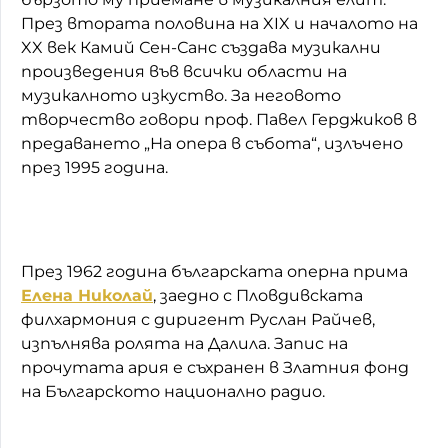
През втората половина на XIX и началото на
XX век Камий Сен-Санс създава музикални
произведения във всички области на
музикалното изкуство. За неговото
творчество говори проф. Павел Герджиков в
предаването „На опера в събота“, излъчено
през 1995 година.
През 1962 година българската оперна прима
Елена Николай
, заедно с Пловдивската
филхармония с диригент Руслан Райчев,
изпълнява ролята на Далила. Запис на
прочутата ария е съхранен в Златния фонд
на Българското национално радио.