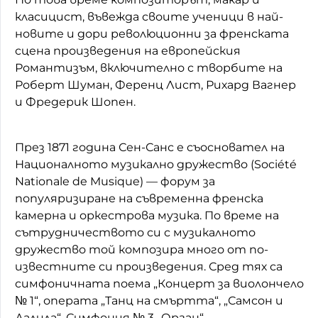
класицист, въвежда своите ученици в най-
новите и дори революционни за френската
сцена произведения на европейския
Романтизъм, включително с творбите на
Роберт Шуман, Ференц Лист, Рихард Вагнер
и Фредерик Шопен.
През 1871 година Сен-Санс е съосновател на
Националното музикално дружество (Société
Nationale de Musique) — форум за
популяризиране на съвременна френска
камерна и оркестрова музика. По време на
сътрудничеството си с музикалното
дружество той композира много от по-
известните си произведения. Сред тях са
симфоничната поема „Концерт за виолончело
№ 1“, операта „Танц на смъртта“, „Самсон и
Далила“, Симфония № 3 „Орган“.