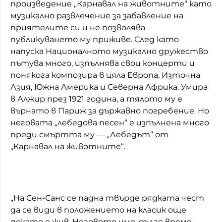
произведение „Карнавал на животните“ като
музикално развлечение за забавление на
приятелите си и не позволява
публикуването му приживе. След като
напуска Националното музикално дружество
пътува много, изпълнява свои концерти и
понякога композира в цяла Европа, Източна
Азия, Южна Америка и Северна Африка. Умира
в Алжир през 1921 година, а тялото му е
върнато в Париж за държавно погребение. Но
неговата „лебедова песен“ е изпълнена много
преди смъртта му — „Лебедът“ от
„Карнавал на животните“.
„На Сен-Санс се падна твърде рядката чест
да се види в положението на класик още
докато е жив. Неговото име, дълго време