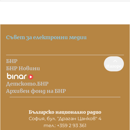
Съвет за електронни медии
БНР
Нагоре
БНР Новини
Детското.БНР
Архивен фонд на БНР
Българско национално радио
София, бул. "Драган Цанков" 4
тел.: +359 2 93 361