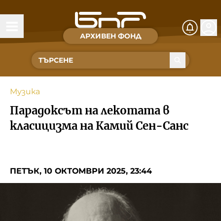
АРХИВЕН ФОНД
Времена и хора
Култура
Музика
Музика
Парадоксът на лекотата в
Спорт
класицизма на Камий Сен-Санс
За Нас
ПЕТЪК, 10 ОКТОМВРИ 2025, 23:44
Съвет за електронни медии
БНР
БНР Новини
Детското.БНР