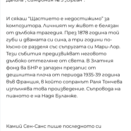
И сякаш “Щастието е недостижимо” за
композитора. Личният му живот е белязан
от дълбока трагедия. През 1878 година той
губи и двамата си сина, а три години по-
късно се разделя със съпругата си Мари-Лор.
Тези събития предизвикват неговото
дълбоко оттегляне от света. В Златния
фонд ва БНР е запазен презапис от
децилитна плоча от периода 1935-39 година
във Франция, в който сопранът Раля Тончева
изпълнява това произведение. Съпровода на
пианото е на Надя Буланже.
Камий Сен-Санс пише последното си