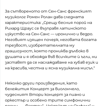
За сътвореното от Сен-Санс френският
музиколог Ромен Ролан дава следната
характеристика: „Срещу бесния порой на
Рихард Щраус се възправя латинското
изкуство на Сен-Санс — иронично и ведро.
Неговият изящен почерк, неговата богата
трезвост, изобретателната му
грациозност, която прониква дълбоко в
душата и я обхожда във всичките ѝ ъгли, ни
заставят да се наслаждаваме на хубав език и
на красива, честна и ясна музикална мисъл.“
Няколко други произведения, като
бележития Концерт за виолончело,
чудесният Втори концерт за пиано и
оркестър и особено трите симфонични
поеми — „Фаетон“, „Чекръкът на Омфала“ и