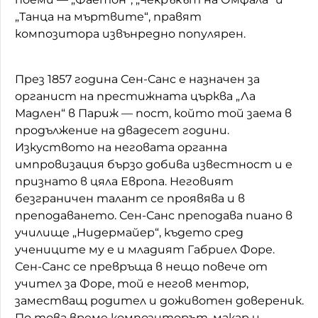
„Танца на мъртвите“, правят
композитора извънредно популярен.
През 1857 година Сен-Санс е назначен за
органист на престижната църква „Ла
Мадлен“ в Париж — пост, който той заема в
продължение на двадесет години.
Изкуството на неговата органна
импровизация бързо добива известност и е
признато в цяла Европа. Неговият
безграничен талант се проявява и в
преподаването. Сен-Санс преподава пиано в
училище „Нидермайер“, където сред
учениците му е и младият Габриел Форе.
Сен-Санс се превръща в нещо повече от
учител за Форе, той е негов ментор,
заместващ родител и доживотен довереник.
По това време композиторът, макар и