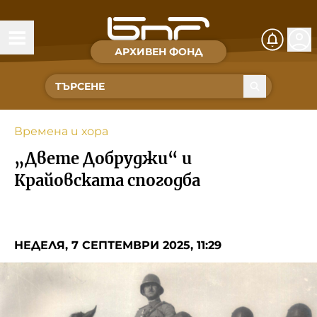
АРХИВЕН ФОНД
Времена и хора
Култура
Времена и хора
Музика
„Двете Добруджи“ и
Спорт
Крайовската спогодба
За Нас
НЕДЕЛЯ, 7 СЕПТЕМВРИ 2025, 11:29
Съвет за електронни медии
БНР
БНР Новини
Детското.БНР