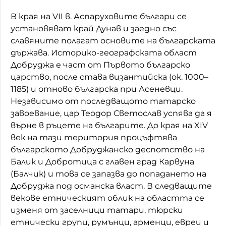
В края на VII в. Аспаруховите българи се
установяват край Дунав и заедно със
славяните полагат основите на българската
държава. Историко-географската област
Добруджа е част от Първото българско
царство, после става византийска (ок. 1000–
1185) и отново българска при Асеневци.
Независимо от последващото татарско
завоевание, цар Теодор Светослав успява да я
върне в ръцете на българите. До края на XIV
век на тази територия процъфтява
българското Добруджанско деспотство на
Балик и Добротица с главен град Карвуна
(Балчик) и това се запазва до попадането на
Добруджа под османска власт. В следващите
векове етническият облик на областта се
изменя от заселници татари, тюрски
етнически групи, румънци, арменци, евреи и