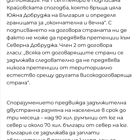
дипломация. На 7 септември е подписана
Крайовската спогодба, която връща цяла
Южна Добруджа на България и определя
границата за „окончателна и вечна“. С
подписването на договора страната ни де
факто не може да предявява претенции към
Северна Добруджа. Член 2 от договора
гласи: „Всяка от договарящите страни се
задължава следователно да не предявява
никога претенции от териториално
естество срещу другата високодоговаряща
страна“.
Споразумението предвижда задължителна
двустранна размяна на население в срок до
три месеца – над 90 хил. румънци от юг на
север и около 70 хил. българи от север на юг.
България се задължава да заплати