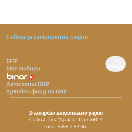
Съвет за електронни медии
БНР
Нагоре
БНР Новини
Детското.БНР
Архивен фонд на БНР
Българско национално радио
София, бул. "Драган Цанков" 4
тел.: +359 2 93 361