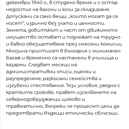
декември 1940 г., в студено време и с остър
недостиг на вагони и коли за складиране.
Допускани са само вещи, „които могат да се
носят“, изрично без злато и ценности.
Земята, добитъкът и част от движимото
имущество остават и подлежат на трудно
и бавно обезщетяване през смесени комисии.
Мнозина пристигат в България с минимален
багаж и временно са настанени в училища и
казарми. Следват месеци на
административни описи, оценки и
разпределяне, разкъсани семейства и
изгубени спестявания. Тези условия, заедно с
кратките срокове, правят изселването на
севернодобруджанци шоково и
травматично, въпреки че процесът цели да
предотврати бъдещи етнически сблъсъци.