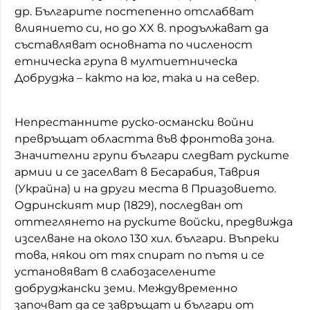
др. Българите постепенно отслабват
влиянието си, но до XX в. продължават да
съставляват основната по численост
етническа група в мултиетническа
Добруджа – както на юг, така и на север.
Непрестанните руско-османски войни
превръщат областта във фронтова зона.
Значителни групи българи следват руските
армии и се заселват в Бесарабия, Таврия
(Украйна) и на други места в Приазовието.
Одринският мир (1829), последван от
оттеглянето на руските войски, предвижда
изселване на около 130 хил. българи. Въпреки
това, някои от тях спират по пътя и се
установяват в слабозаселените
добруджански земи. Междувременно
започват да се завръщат и българи от