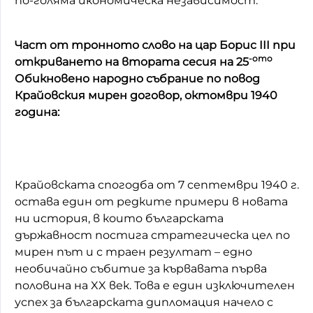
по-голяма икономическа независимост.
Част от тронното слово на цар Борис III при
-ото
откриването на втората сесия на 25
Обикновено народно събрание по повод
Крайовския мирен договор, октомври 1940
година:
Крайовската спогодба от 7 септември 1940 г.
остава един от редките примери в новата
ни история, в които българската
държавност постига стратегическа цел по
мирен път и с траен резултат – едно
необичайно събитие за кървавата първа
половина на XX век. Това е един изключителен
успех за българската дипломация начело с