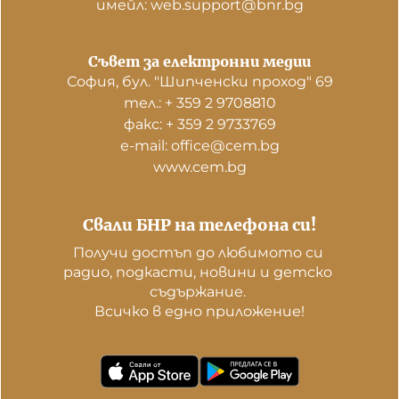
имейл: web.support@bnr.bg
Съвет за електронни медии
София, бул. "Шипченски проход" 69
тел.: + 359 2 9708810
факс: + 359 2 9733769
е-mail: office@cem.bg
www.cem.bg
Свали БНР на телефона си!
Получи достъп до любимото си 
радио, подкасти, новини и детско 
съдържание. 

Всичко в едно приложение!