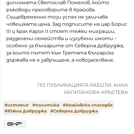
дипломата Светослав Поменов, който
ръководи преговорите в Крайова.
Същевременно този успех не заличава
човешката цена. Зад подписите на цар Борис
III и крал Карол II стоят тежки миграции,
разделени семейства и изгубени имоти –
особено за българите от Северна Добруджа,
за които пътят към Третата българска
държава не е завръщане, а новозаселване.
ПО ПУБЛИКАЦИЯТА РАБОТИ: АННА
КАПИТАНОВА-КРЪСТЕВА
#
история
#
политика
#
Крайовска спогодба
#
Южна Добруджа
#
Северна Добруджа