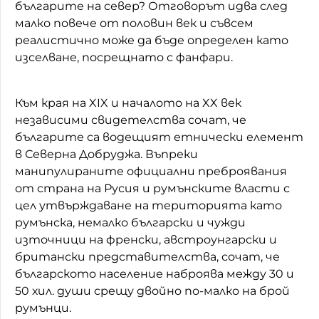
българите на север? Отговорът идва след
малко повече от половин век и съвсем
реалистично може да бъде определен като
изселване, посрещнато с фанфари.
Към края на XIX и началото на XX век
независими свидетелства сочат, че
българите са водещият етнически елемент
в Северна Добруджа. Въпреки
манипулираните официални преброявания
от страна на Русия и румънските власти с
цел утвърждаване на територията като
румънска, немалко български и чужди
източници на френски, австроунгарски и
британски представителства, сочат, че
българското население наброява между 30 и
50 хил. души срещу двойно по-малко на брой
румънци.