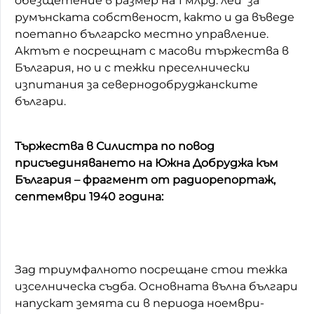
обезщетение в размер на 1 млрд. леи за
румънската собственост, както и да въведе
поетапно българско местно управление.
Актът е посрещнат с масови тържества в
България, но и с тежки преселнически
изпитания за севернодобруджанските
българи.
Тържества в Силистра по повод
присъединяването на Южна Добруджа към
България – фрагмент от радиорепортаж,
септември 1940 година:
Зад триумфалното посрещане стои тежка
изселническа съдба. Основната вълна българи
напускат земята си в периода ноември-