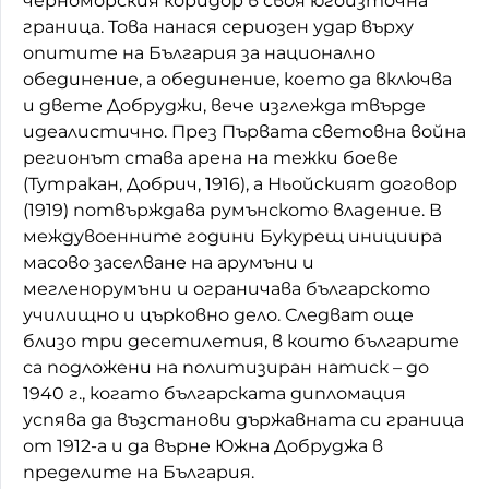
черноморския коридор в своя югоизточна
граница. Това нанася сериозен удар върху
опитите на България за национално
обединение, а обединение, което да включва
и двете Добруджи, вече изглежда твърде
идеалистично. През Първата световна война
регионът става арена на тежки боеве
(Тутракан, Добрич, 1916), а Ньойският договор
(1919) потвърждава румънското владение. В
междувоенните години Букурещ инициира
масово заселване на арумъни и
мегленорумъни и ограничава българското
училищно и църковно дело. Следват още
близо три десетилетия, в които българите
са подложени на политизиран натиск – до
1940 г., когато българската дипломация
успява да възстанови държавната си граница
от 1912-а и да върне Южна Добруджа в
пределите на България.