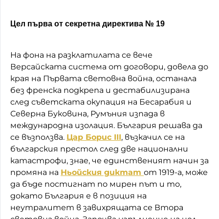
Цел първа от секретна директива № 19
На фона на разклатилата се вече
Версайската система от договори, довела до
края на Първата световна война, останала
без френска подкрепа и дестабилизирана
след съветската окупация на Бесарабия и
Северна Буковина, Румъния изпада в
международна изолация. България решава да
се възползва.
Цар Борис III
, възкачил се на
българския престол след две национални
катастрофи, знае, че единственият начин за
промяна на
Ньойския диктат
от 1919-а, може
да бъде постигнат по мирен път и то,
докато България е в позиция на
неутралитет в завихрящата се Втора