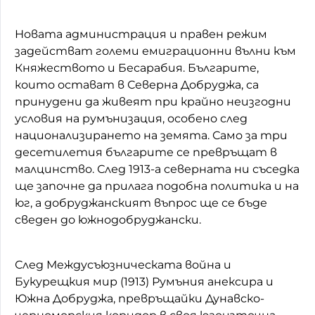
Новата администрация и правен режим
задействат големи емиграционни вълни към
Княжеството и Бесарабия. Българите,
които остават в Северна Добруджа, са
принудени да живеят при крайно неизгодни
условия на румънизация, особено след
национализирането на земята. Само за три
десетилетия българите се превръщат в
малцинство. След 1913-а северната ни съседка
ще започне да прилага подобна политика и на
юг, а добруджанският въпрос ще се бъде
сведен до южнодобруджански.
След Междусъюзническата война и
Букурещкия мир (1913) Румъния анексира и
Южна Добруджа, превръщайки Дунавско-