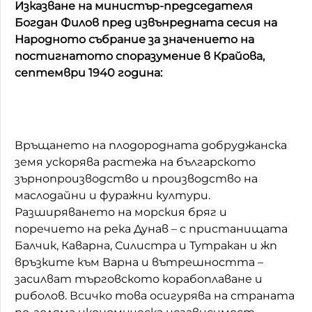
Изказване на министър-председателя
Богдан Филов пред извънредната сесия на
Народното събрание за значението на
постигнатото споразумение в Крайова,
септември 1940 година:
Връщането на плодородната добруджанска
земя ускорява растежа на българското
зърнопроизводство и производство на
маслодайни и фуражни култури.
Разширяването на морския бряг и
поречието на река Дунав – с пристанищата
Балчик, Каварна, Силистра и Тутракан и жп
връзките към Варна и вътрешността –
засилват търговското корабоплаване и
риболов. Всичко това осигурява на страната