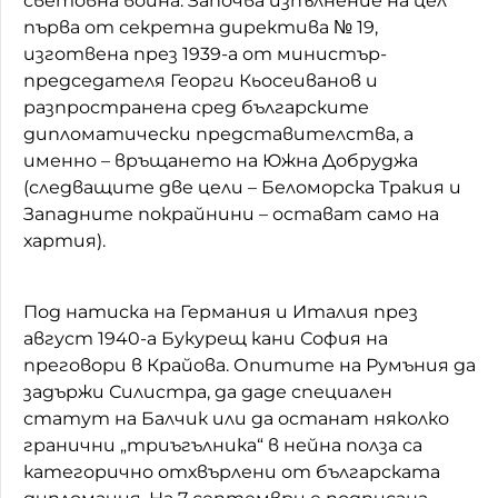
световна война. Започва изпълнение на цел
първа от секретна директива № 19,
изготвена през 1939-а от министър-
председателя Георги Кьосеиванов и
разпространена сред българските
дипломатически представителства, а
именно – връщането на Южна Добруджа
(следващите две цели – Беломорска Тракия и
Западните покрайнини – остават само на
хартия).
Под натиска на Германия и Италия през
август 1940-а Букурещ кани София на
преговори в Крайова. Опитите на Румъния да
задържи Силистра, да даде специален
статут на Балчик или да останат няколко
гранични „триъгълника“ в нейна полза са
категорично отхвърлени от българската