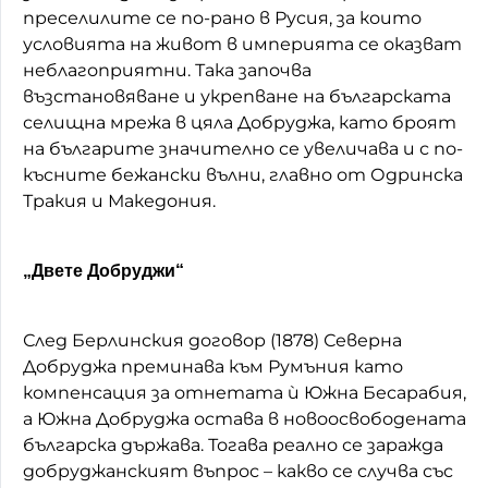
преселилите се по-рано в Русия, за които
условията на живот в империята се оказват
неблагоприятни. Така започва
възстановяване и укрепване на българската
селищна мрежа в цяла Добруджа, като броят
на българите значително се увеличава и с по-
късните бежански вълни, главно от Одринска
Тракия и Македония.
„Двете Добруджи“
След Берлинския договор (1878) Северна
Добруджа преминава към Румъния като
компенсация за отнетата ѝ Южна Бесарабия,
а Южна Добруджа остава в новоосвободената
българска държава. Тогава реално се заражда
добруджанският въпрос – какво се случва със