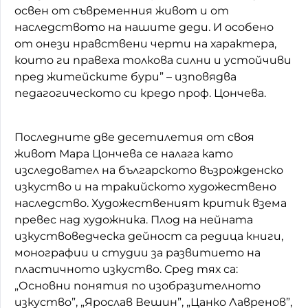
освен от съвременния живот и от
наследството на нашите деди. И особено
от онези нравствени черти на характера,
които ги правеха толкова силни и устойчиви
пред житейските бури” – изповядва
педагогическото си кредо проф. Цончева.
Последните две десетилетия от своя
живот Мара Цончева се налага като
изследовател на българското възрожденско
изкуство и на тракийското художествено
наследство. Художественият критик взема
превес над художника. Плод на нейната
изкуствоведческа дейност са редица книги,
монографии и студии за развитието на
пластичното изкуство. Сред тях са:
„Основни понятия по изобразителното
изкуство”, „Ярослав Вешин”, „Цанко Лавренов”,