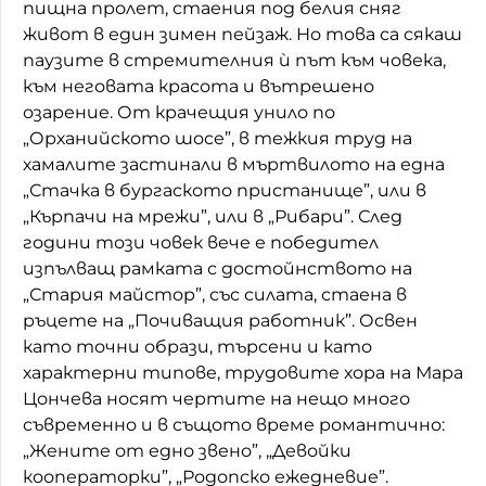
пищна пролет, стаения под белия сняг
живот в един зимен пейзаж. Но това са сякаш
паузите в стремителния ѝ път към човека,
към неговата красота и вътрешено
озарение. От крачещия унило по
„Орханийското шосе”, в тежкия труд на
хамалите застинали в мъртвилото на една
„Стачка в бургаското пристанище”, или в
„Кърпачи на мрежи”, или в „Рибари”. След
години този човек вече е победител
изпълващ рамката с достойнството на
„Стария майстор”, със силата, стаена в
ръцете на „Почиващия работник”. Освен
като точни образи, търсени и като
характерни типове, трудовите хора на Мара
Цончева носят чертите на нещо много
съвременно и в същото време романтично:
„Жените от едно звено”, „Девойки
кооператорки”, „Родопско ежедневие”.