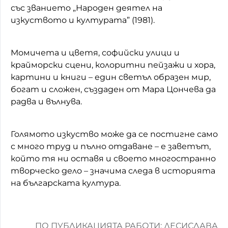
със званието „Народен деятел на
изкуството и културата” (1981).
Момичета и цветя, софийски улици и
крайморски сцени, колоритни пейзажи и хора,
картини и книги – един светъл образен мир,
богат и сложен, създаден от Мара Цончева да
радва и вълнува.
Голямото изкуство може да се постигне само
с много труд и пълно отдаване – е заветът,
който тя ни оставя и своето многостранно
творческо дело – значима следа в историята
на българската култура.
ПО ПУБЛИКАЦИЯТА РАБОТИ: ДЕСИСЛАВА