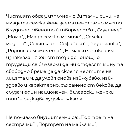
Чистият образ, изпълнен с витални сили, на
младата селска жена заема централно място
в художественото ѝ творчество: „Слугинче”,
„Мома”, „Младо селско момиче”, „Селска
мадона”, „Селянка от Софийско”, „Родопчанка”,
„Родопски момичета”. „Немалко часове съм
изчаквала някои от тези денонощно
трудещи се българки да ми отделят минута
свободно време, за да скрепя чертите на
лицата им. Да уловя онова най-хубаво, най-
здраво и характерно, съхранено от векове. Да
създам един национален, български женски
тип” – разказва художничката.
Не по-малко внушителни са: „Портрет на
сестра ми”, „Портрет на майка ми”,