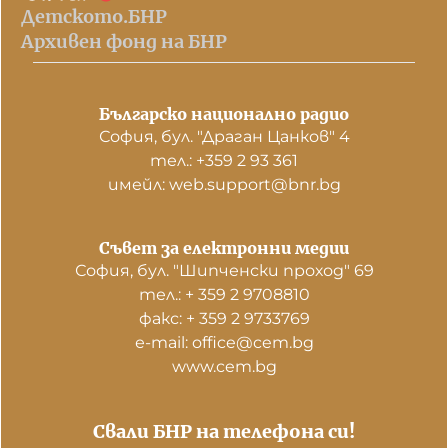
Детското.БНР
Архивен фонд на БНР
Българско национално радио
София, бул. "Драган Цанков" 4
тел.: +359 2 93 361
имейл: web.support@bnr.bg
Съвет за електронни медии
София, бул. "Шипченски проход" 69
тел.: + 359 2 9708810
факс: + 359 2 9733769
е-mail: office@cem.bg
www.cem.bg
Свали БНР на телефона си!