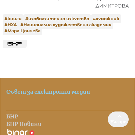
ДИМИТРОВА
#
книги
#
изобразително изкуство
#
художник
#
НХА
#
Национална художествена академия
#
Мара Цончева
Съвет за електронни медии
БНР
Нагоре
БНР Новини