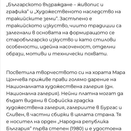
„Българското възраждане – живопис и
графика” и „Художественото наследство на
тракийските земи”. Застъпено е
тракийското изкуство, чиито традиции са
залегнали в основата на формиращото се
старобългарско изкуство и като стилови
особености, идейна насоченост, отделни
образи, мотиви и технически похвати.
Посветила творчеството си на хората Мара
Цончева приживе прави голямо дарение на
Националната художествена галерия (дн.
Национална галерия). Нейни платна могат да
бъдат видяни в Софийска градска
художествена галерия, галериите в Бургас и
Сливен, в частни сбирки в цялата страна. Тя
е носител на орден „Народна република
България” първа степен (1980) и е удостоена