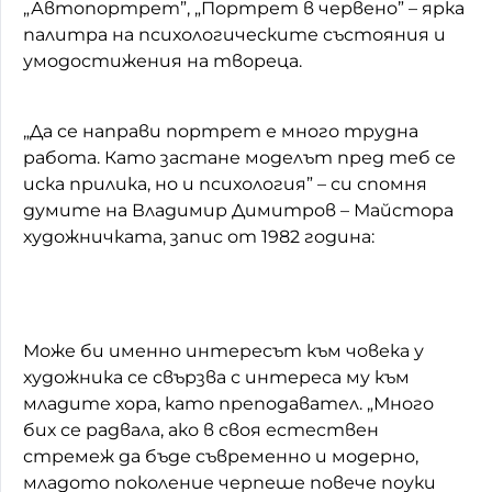
„Автопортрет”, „Портрет в червено” – ярка
палитра на психологическите състояния и
умодостижения на твореца.
„Да се направи портрет е много трудна
работа. Като застане моделът пред теб се
иска прилика, но и психология” – си спомня
думите на Владимир Димитров – Майстора
художничката, запис от 1982 година:
Може би именно интересът към човека у
художника се свързва с интереса му към
младите хора, като преподавател. „Много
бих се радвала, ако в своя естествен
стремеж да бъде съвременно и модерно,
младото поколение черпеше повече поуки