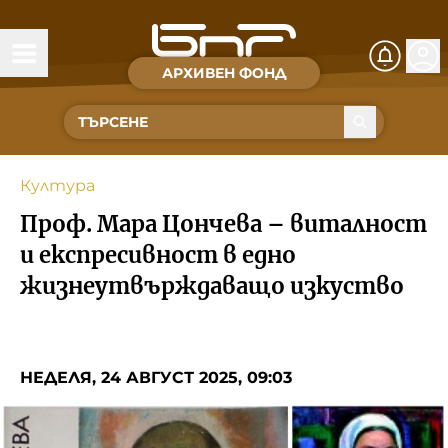
АРХИВЕН ФОНД
Времена и хора
Култура
Култура
Музика
Проф. Мара Цончева – виталност
Спорт
и експресивност в едно
жизнеутвърждаващо изкуство
За Нас
Съвет за електронни медии
НЕДЕЛЯ, 24 АВГУСТ 2025, 09:03
БНР
БНР Новини
Детското.БНР