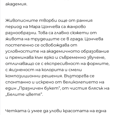
академия.
Живописните творби още от ранния
период на Мара Цончева са жанрово
разнообразни. Това са главно сюжети от
живота на трудещите се в града. Цончева
постепенно се освобождава от
условностите на академичното образование
и преминава към ярко и съвременно звучене,
отличаващо се с експресивност на формите,
с жизненост на колорита и смели
композиционни решения. Възторгва се
спонтанно и искрено от великолепието на
един „Празничен букет”, от чистия блясък на
„Белите цветя”.
Четката ѝ умее да улови красотата на една