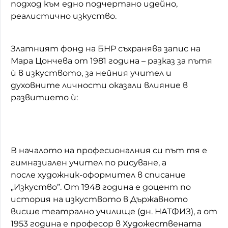
подход към едно подчертано идейно,
реалистично изкуство.
Златният фонд на БНР съхранява запис на
Мара Цончева от 1981 година – разказ за пътя
ѝ в изкуството, за нейния учител и
духовните личности оказали влияние в
развитието ѝ:
В началото на професионалния си път тя е
гимназиален учител по рисуване, а
после художник-оформител в списание
„Изкуство”. От 1948 година е доцент по
история на изкуството в Държавното
висше театрално училище (дн. НАТФИЗ), а от
1953 година е професор в Художествената