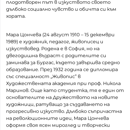
плодотворен път в изкуството своето
дълбоко социално чувство и обичта си към
хората.
Мара Цончева (24 август 1910 – 15 декември
1989) е художник, педагог, живописец и
изкуствовед. Родена е в София, но на
двегодишна възраст с родителите си
заминава за Бургас, където завършва средно
образование. През 1932 година се дипломира
със специалност „Живопис” в
Художествената академия при проф. Никола
Маринов. Още като студентка, тя е един от
основателите на Дружеството на новите
художници, ратуващо за създаването на
прогресивно изкуство. Дълбоко съпричастна
на революционните идеи, Мара Цончева
оформя своя ясен мироглед и творчески