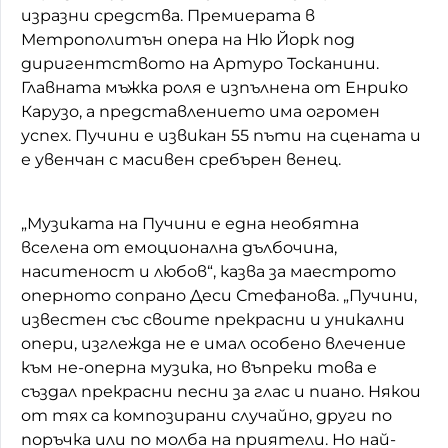
изразни средства. Премиерата в
Метрополитън опера на Ню Йорк под
диригентството на Артуро Тосканини.
Главната мъжка роля е изпълнена от Енрико
Карузо, а представлението има огромен
успех. Пучини е извикан 55 пъти на сцената и
е увенчан с масивен сребърен венец.
„Музиката на Пучини е една необятна
вселена от емоционална дълбочина,
наситеност и любов“, казва за маестрото
оперното сопрано Деси Стефанова. „Пучини,
известен със своите прекрасни и уникални
опери, изглежда не е имал особено влечение
към не-оперна музика, но въпреки това е
създал прекрасни песни за глас и пиано. Някои
от тях са композирани случайно, други по
поръчка или по молба на приятели. Но най-