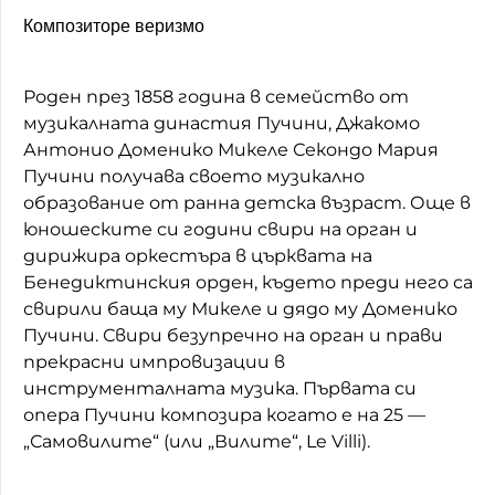
Композиторе веризмо
Роден през 1858 година в семейство от
музикалната династия Пучини, Джакомо
Антонио Доменико Микеле Секондо Мария
Пучини получава своето музикално
образование от ранна детска възраст. Още в
юношеските си години свири на орган и
дирижира оркестъра в църквата на
Бенедиктинския орден, където преди него са
свирили баща му Микеле и дядо му Доменико
Пучини. Свири безупречно на орган и прави
прекрасни импровизации в
инструменталната музика. Първата си
опера Пучини композира когато е на 25 —
„Самовилите“ (или „Вилите“, Le Villi).