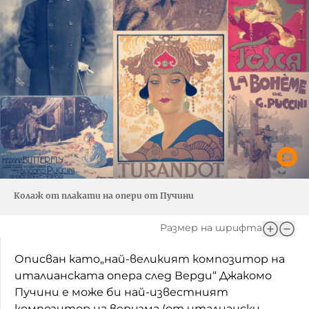
Колаж от плакати на опери от Пучини
Размер на шрифта
Описван като„най-великият композитор на
италианската опера след Верди“ Джакомо
Пучини е може би най-известният
композитор на веризма (от италиански