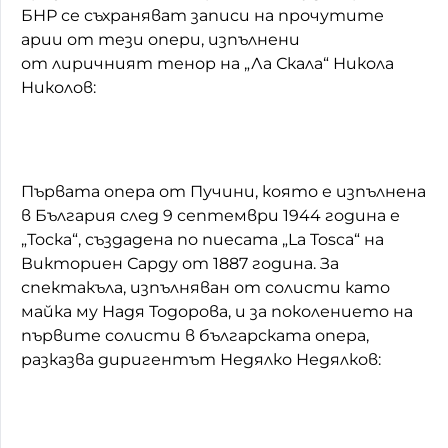
БНР се съхраняват записи на прочутите
арии от тези опери, изпълнени
от лиричният тенор на „Ла Скала“ Никола
Николов:
Първата опера от Пучини, която е изпълнена
в България след 9 септември 1944 година е
„Тоска“, създадена по пиесата „La Tosca“ на
Викториен Сарду от 1887 година. За
спектакъла, изпълняван от солисти като
майка му Надя Тодорова, и за поколението на
първите солисти в българската опера,
разказва диригентът Недялко Недялков: