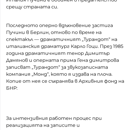
срещу страната си.
Последното оперно вдъхновение застига
Пучини в Берлин, отново по време на
спектакъл — драматичният „Турандот“ на
италианския драматург Карло Гоци. През 1985
година драматичният тенор Димитър
Дамянов и оперната прима Гена димитрова
записват „Турандот“ за звукозаписната
компания „Монд“, която я издава на плоча.
Копие от нея се съхранява в Архивния фонд на
БНР:
За интензивния работен процес при
реализацията на записите и