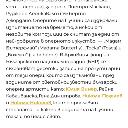
vero — истина), заедно с Пиетро Маскани,
Руджеро Леонкавало и Умберто
Джордано. Оперите на Пучини са издържали
изпитанието на времето, а някои от
неговите композиции се считат за едни от
най-добрите в оперното изкуство — „Мадам
Бътерфлай“ (Madama Butterfly), „Тоска“ (Tosca) и
„Бохеми“ (La bohème). В Архивния фонд на
Българското национално радио (БНР) се
съхраняват десетки записи на прочути арии
от тези опери, които са изпълнявани през
годините от световноизвестни български
оперни артисти като:
Юлия Винер
, Райна
Кабаиванска, Гена Димитрова,
Никола Гюзелев
и
Никола Николов
, които прославят
страната ни както в родината на Пучини,
така и по целия свят.