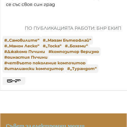
се със своя син град
ПО ПУБЛИКАЦИЯТА РАБОТИ: БНР ЕКИП
#
„Самовилите“
#
„Мадам Бътерфлай“
#
„Манон Леско“
#
„Тоска“
#
„Бохеми“
#
Джакомо Пучини
#
композитор веризмо
#
династия Пучини
#
четвърто поколение композитор
#
италиански композитор
#
„Турандот“
Съвет за електронни медии