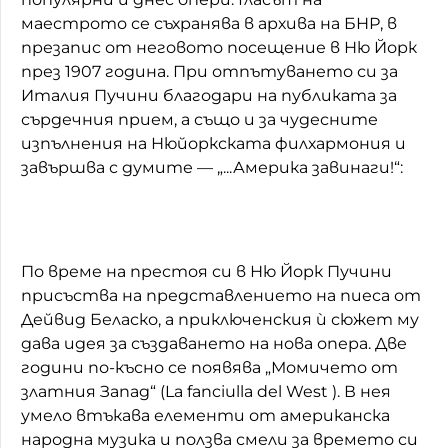
маестрото се съхранява в архива на БНР, в
презапис от неговото посещение в Ню Йорк
през 1907 година. При отпътуването си за
Италия Пучини благодари на публиката за
сърдечния прием, а също и за чудесните
изпълнения на Нюйоркската филхармония и
завършва с думите — „...Америка завинаги!“:
По време на престоя си в Ню Йорк Пучини
присъства на представлението на пиеса от
Дейвид Беласко, а приключенския ѝ сюжет му
дава идея за създаването на нова опера. Две
години по-късно се появява „Момичето от
златния Запад“ (La fanciulla del West ). В нея
умело втъкава елементи от американска
народна музика и ползва смели за времето си