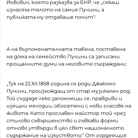
Йовович, която разказва за БНР, че „сякаш
изнасяха тялото на самия Пучини, а
публиката му отдаваше почит“:
А на възпоменателната табела, поставена
на дома на семейство Пучини са записани
прощалните думи на неговите съграждани:
„Тук на 22.ХІІ.1858 година се роди Джакомо
Пучини, произхождащ от стар музикален род.
Той създаде леко запомнящи се, правдиви и
изящни мелодии, обогатени с нови гласове на
живота. Като прославен майстор той чрез
стилово съвършенство и гъвкави форми
отново утвърди в цял свят националното
съдържание на изкуството.“ От гордеещия