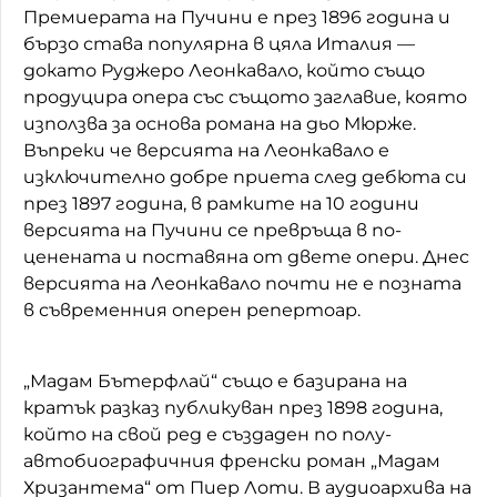
Премиерата на Пучини е през 1896 година и
бързо става популярна в цяла Италия —
докато Руджеро Леонкавало, който също
продуцира опера със същото заглавие, която
използва за основа романа на дьо Мюрже.
Въпреки че версията на Леонкавало е
изключително добре приета след дебюта си
през 1897 година, в рамките на 10 години
версията на Пучини се превръща в по-
ценената и поставяна от двете опери. Днес
версията на Леонкавало почти не е позната
в съвременния оперен репертоар.
„Мадам Бътерфлай“ също е базирана на
кратък разказ публикуван през 1898 година,
който на свой ред е създаден по полу-
автобиографичния френски роман „Мадам
Хризантема“ от Пиер Лоти. В аудиоархива на