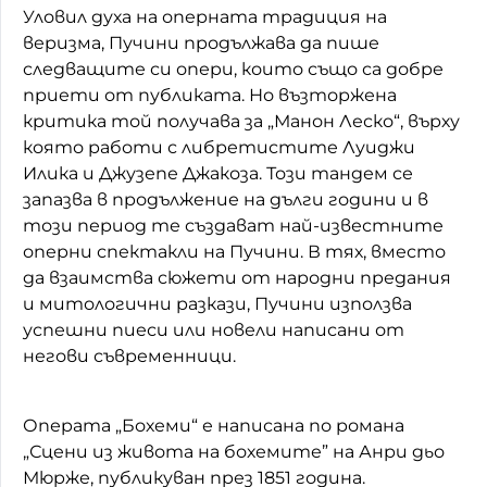
Уловил духа на оперната традиция на
веризма, Пучини продължава да пише
следващите си опери, които също са добре
приети от публиката. Но възторжена
критика той получава за „Манон Леско“, върху
която работи с либретистите Луиджи
Илика и Джузепе Джакоза. Този тандем се
запазва в продължение на дълги години и в
този период те създават най-известните
оперни спектакли на Пучини. В тях, вместо
да взаимства сюжети от народни предания
и митологични разкази, Пучини използва
успешни пиеси или новели написани от
негови съвременници.
Операта „Бохеми“ е написана по романа
„Сцени из живота на бохемите” на Анри дьо
Мюрже, публикуван през 1851 година.