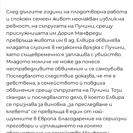
След дългите години на плодотворна работа
и спокоен семеен живот неочакван изблик на
ревност, на съпругата на Пучини, срещу
прислужницата им Дория Манфреди
превръща живота им в ад. Елвира обвинява
младата слугиня в незаконна връзка с Пучини,
като същевременно я заплашва с убийство.
Младото момиче не може да понесе
несправедливите обвинения и се самоубива.
Последвалото следствие доказва, че тя е
девствена, а семейството ѝ повдига
обвинения срещу съпругата на Пучини. Този
скандал и последвалото дело, в което Елвира
се признава за виновна „за преследване и
клевета“ се превръща в един от най-
шумните в Европа. Благодарение на сериозни
преговори и изплащането на голямо
обезщетение на семейство Манфреди