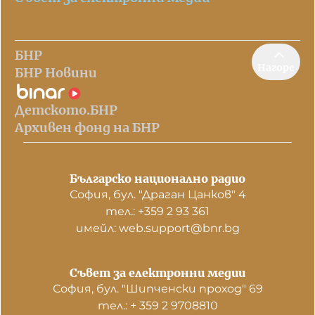
БНР
Нагоре
БНР Новини
Детското.БНР
Архивен фонд на БНР
Българско национално радио
София, бул. "Драган Цанков" 4
тел.: +359 2 93 361
имейл: web.support@bnr.bg
Съвет за електронни медии
София, бул. "Шипченски проход" 69
тел.: + 359 2 9708810