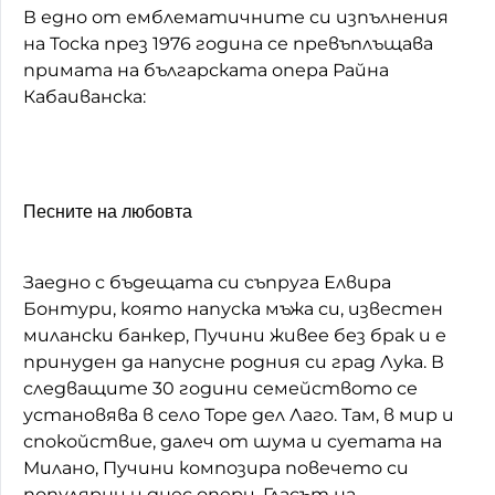
В едно от емблематичните си изпълнения
на Тоска през 1976 година се превъплъщава
примата на българската опера Райна
Кабаиванска:
Песните на любовта
Заедно с бъдещата си съпруга Елвира
Бонтури, която напуска мъжа си, известен
милански банкер, Пучини живее без брак и е
принуден да напусне родния си град Лука. В
следващите 30 години семейството се
установява в село Торе дел Лаго. Там, в мир и
спокойствие, далеч от шума и суетата на
Милано, Пучини композира повечето си
популярни и днес опери. Гласът на