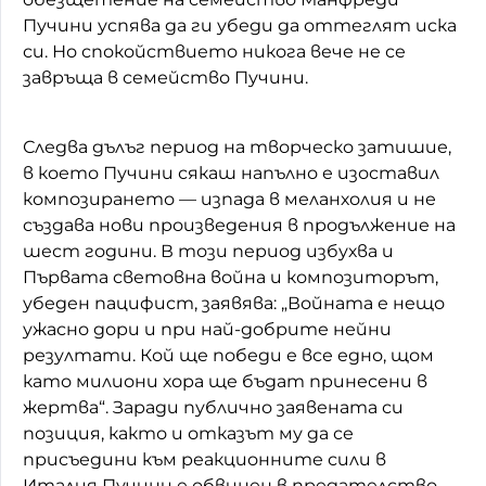
Пучини успява да ги убеди да оттеглят иска
си. Но спокойствието никога вече не се
завръща в семейство Пучини.
Следва дълъг период на творческо затишие,
в което Пучини сякаш напълно е изоставил
композирането — изпада в меланхолия и не
създава нови произведения в продължение на
шест години. В този период избухва и
Първата световна война и композиторът,
убеден пацифист, заявява: „Войната е нещо
ужасно дори и при най-добрите нейни
резултати. Кой ще победи е все едно, щом
като милиони хора ще бъдат принесени в
жертва“. Заради публично заявената си
позиция, както и отказът му да се
присъедини към реакционните сили в
Италия Пучини е обвинен в предателство