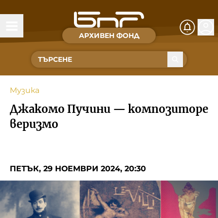
АРХИВЕН ФОНД
Времена и хора
Култура
Музика
Музика
Джакомо Пучини — композиторе
Спорт
веризмо
За Нас
ПЕТЪК, 29 НОЕМВРИ 2024, 20:30
Съвет за електронни медии
БНР
БНР Новини
Детското.БНР