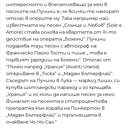
интересното и впечатляващо за мен в
песните на Пучини е, че всички те намират
отглас в оперите му. Така например най-
известната му песен „Слънце и Любов“ (Sole e
Amore) става основа на квартета от III-то
действие на операта „Бохеми”. Пучини
подарява тази песен с автограф на
Франческо Паоло Тости и пише „ това е
първият зародиш на Бохеми“. Отглас от
“Пълен напред „Урания“ (Avanti Urania)
откриваме в „Тоска” и „Мадам Бътерфлай”.
Съседът на Пучини в Лука — маркиз Лиши, си
купува шотландски параход и го кръщава
„Урания” и го моли да напише песен за него.
Финалът на песента е стопроцентова
препратка към кораба на Пинкертон в
„Мадам Бътерфлай” и тръпнещата в
очакване Чо-Чо-Сан.“