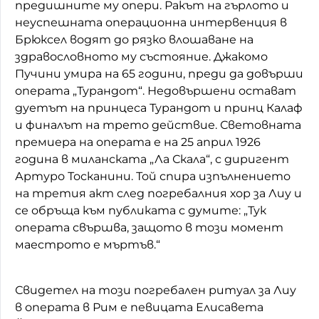
предишните му опери. Ракът на гърлото и
неуспешната операционна интервенция в
Брюксел водят до рязко влошаване на
здравословното му състояние. Джакомо
Пучини умира на 65 години, преди да довърши
операта „Турандот“. Недовършени остават
дуетът на принцеса Турандот и принц Калаф
и финалът на трето действие. Световната
премиера на операта е на 25 април 1926
година в миланската „Ла Скала“, с диригент
Артуро Тосканини. Той спира изпълнението
на третия акт след погребалния хор за Лиу и
се обръща към публиката с думите: „Тук
операта свършва, защото в този момент
маестрото е мъртъв.“
Свидетел на този погребален ритуал за Лиу
в операта в Рим е певицата Елисавета