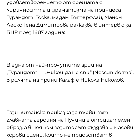
удовлетворението от срещата с
лиричността и драматизма на принцеса
Турандот, Тоска, мадам Бътерфлай, Манон
Леско Гена Димитрова разказва в интервю за
БНР през 1987 година:
В една от най-прочутите арии на
„Турандот“ — „Никой да не спи“ (Nessun dorma),
в ролята на принц Калаф е Никола Николов:
Тази китайска приказка за първи път
главната героиня на Пучини е отрицателен
образ, а в нея композиторът създава и масови
хорови сцени, които не присъстват в