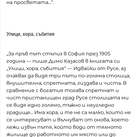
на просветата...“.
Улици, хора, събития
„За пръв път стъпих в София през 1905
година — пише Димо Казасов в книгата си
„Улици, хора, събития“ — Идвайки от Русе, аз
очаквах да видя три пъти по-голяма столица,
внушителна, спретната, гиздава и чиста. В
сравнение с богатия тогава спретнат и
чист пристанищен град Русе столицата ми
се видя едно голямо, тъжно и неугледно
градище... Има хора, и те не са малко, които не
се интересуват и вълнуват от онова, което
лежи извън пътя, който води от тяхното
жилище до работното им място или до