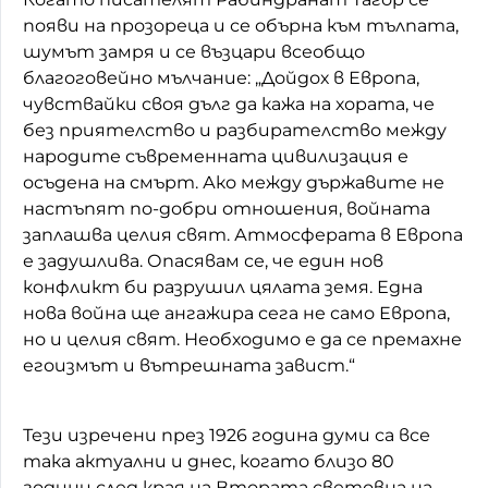
появи на прозореца и се обърна към тълпата,
шумът замря и се възцари всеобщо
благоговейно мълчание: „Дойдох в Европа,
чувствайки своя дълг да кажа на хората, че
без приятелство и разбирателство между
народите съвременната цивилизация е
осъдена на смърт. Ако между държавите не
настъпят по-добри отношения, войната
заплашва целия свят. Атмосферата в Европа
е задушлива. Опасявам се, че един нов
конфликт би разрушил цялата земя. Една
нова война ще ангажира сега не само Европа,
но и целия свят. Необходимо е да се премахне
егоизмът и вътрешната завист.“
Тези изречени през 1926 година думи са все
така актуални и днес, когато близо 80
години след края на Втората световна на