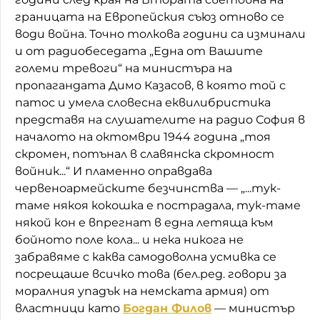
границата на Европейския съюз отново се
води война. Точно толкова години са изминали
и от радиобеседата „Една от Вашите
големи тревоги“ на министъра на
пропагандата Димо Казасов, в която той с
патос и умела словесна еквилибристика
представя на слушателите на радио София в
началото на октомври 1944 година „тоя
скромен, потънал в славянска скромност
войник...“ И пламенно оправдава
червеноармейските безчинства — „...тук-
таме някоя кокошка е пострадала, тук-таме
някой кон е впрегнат в една летяща към
бойното поле кола... и нека никога не
забравяме с каква самодоволна усмивка се
посрещаше всичко това (бел.ред. говори за
моралния упадък на немската армия) от
властници като
Богдан Филов
— министър