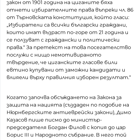
закон от 1901 година на циганите бяха
отнети избирателните права въпреки чл. 86
от Търновската конституция, който гласи:
„Избиратели са всички български граждани,
които имат възраст по-горе от 21 година и
се ползуват с граждански и политически
права.“ За претекст на това посегателство
послужи с нищо немотивираното
твърдение, че циганските гласове били
евтино купувани от заможни кандидати и
влияели върху правилния изборен резултат.“
Когато започва обсъждането на Закона за
защита на нацията (създаден по подобие на
Нюрнбергските антиеврейски закони), Димо
Казасов пише писмо до министър-
председателя Богдан Филов с копия до цар
Борис III и Народното събрание. В него той