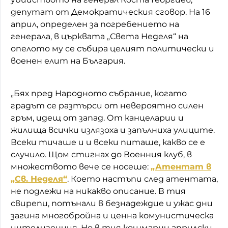
депутат от Демократическия сговор. На 16
април, определен за погребението на
генерала, в църквата „Света Неделя“ на
опелото му се събира целият политически и
военен елит на България.
„Бях пред Народното събрание, когато
градът се разтърси от невероятно силен
гръм, идещ от запад. От канцеларии и
жилища всички излязоха и запълниха улиците.
Всеки тичаше и и всеки питаше, какво се е
случило. Щом стигнах до Военния клуб, в
множеството вече се носеше:
„Атентат в
„Св. Неделя“
. Което настъпи след атентата,
не подлежи на никакво описание. В тия
свирепи, потънали в безнадеждие и ужас дни
загина многобройна и ценна комунистическа
интелигенция. Но в тия кошмарни априлски