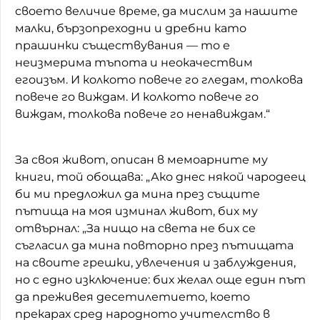
своето величие време, да мислим за нашите
малки, бързопреходни и дребни като
прашинки съществувания — то е
неизмерима тъпота и неокачествим
егоизъм. И колкото повече го гледам, толкова
повече го виждам. И колкото повече го
виждам, толкова повече го ненавиждам.“
За своя живот, описан в мемоарните му
книги, той обощава: „Ако днес някой чародеец
би ми предложил да мина през същите
пътища на моя изминал живот, бих му
отвърнал: „За нищо на света не бих се
съгласил да мина повторно през пътищата
на своите грешки, увлечения и заблуждения,
но с едно изключение: бих желал още един път
да преживея десетилетието, което
прекарах сред народното учителство в