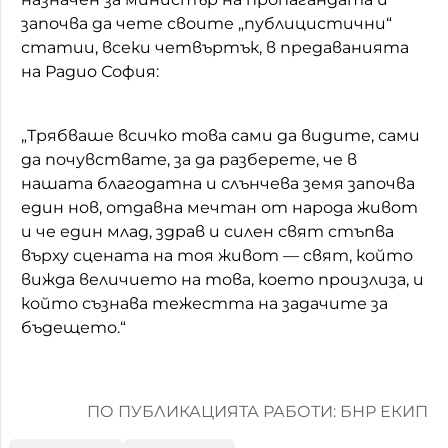
започва да чете своите „публицистични“
статии, всеки четвъртък, в предаванията
на Радио София:
„Трябваше всичко това сами да видите, сами
да почувствате, за да разберете, че в
нашата благодатна и слънчева земя започва
един нов, отдавна мечтан от народа живот
и че един млад, здрав и силен свят стъпва
върху сцената на тоя живот — свят, който
вижда величието на това, което произлиза, и
който съзнава тежестта на задачите за
бъдещето.“
ПО ПУБЛИКАЦИЯТА РАБОТИ: БНР ЕКИП