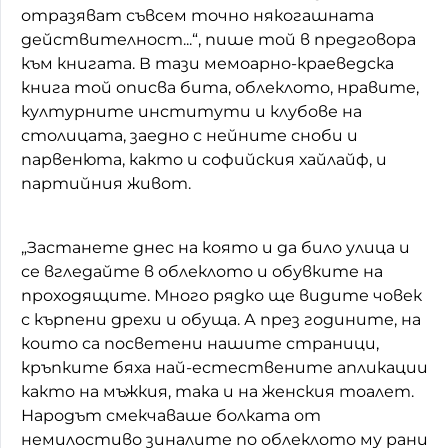
отразяват съвсем точно някогашната
действителност...“, пише той в предговора
към книгата. В тази мемоарно-краеведска
книга той описва бита, облеклото, нравите,
културните институти и клубове на
столицата, заедно с нейните сноби и
парвенюта, както и софийския хайлайф, и
партийния живот.
„Застанете днес на която и да било улица и
се вгледайте в облеклото и обувките на
проходящите. Много рядко ще видите човек
с кърпени дрехи и обуща. А през годините, на
които са посветени нашите страници,
кръпките бяха най-естествените апликации
както на мъжкия, така и на женския тоалет.
Народът смекчаваше болката от
немилостиво зиналите по облеклото му рани