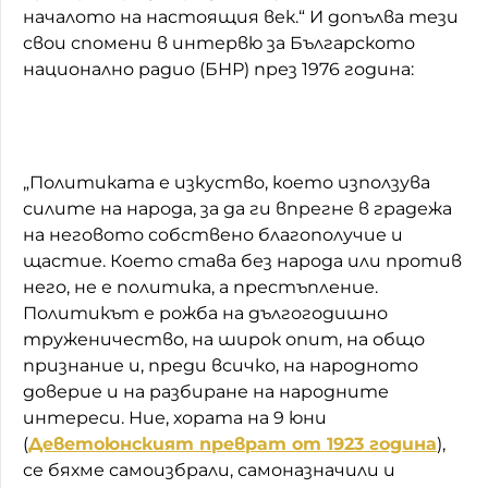
началото на настоящия век.“ И допълва тези
свои спомени в интервю за Българското
национално радио (БНР) през 1976 година:
„Политиката е изкуство, което използува
силите на народа, за да ги впрегне в градежа
на неговото собствено благополучие и
щастие. Което става без народа или против
него, не е политика, а престъпление.
Политикът е рожба на дългогодишно
труженичество, на широк опит, на общо
признание и, преди всичко, на народното
доверие и на разбиране на народните
интереси. Ние, хората на 9 юни
(
Деветоюнският преврат от 1923 година
),
се бяхме самоизбрали, самоназначили и