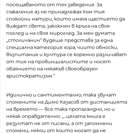
посещаваното от тях заведение. За
съжаление аз не принадлежах към тия
спокойни натури, които имаха щастието да
виждат света, заключен в кръга на своя
поглед и на своя мироглед. За мен думата
„столичанин“ будеше представа за една
специална категория хора, чиито обноски,
възпитание и култура се коренно различават
от тия на провинциалистите и носят
обаянието на някакъв своеобразен
аристократизъм.“
Идилично и сантиментално, така звучат
спомените на Димо Казасов от дистанцията
на времето — все така пропагандно, но и
някак оправдателно: „...цялата книга е
резултат не от писани, а от запомнени
спомени, някои от които могат да не