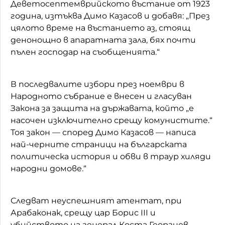
Деветосептемврийското въстание от 1923
година, изтъква Димо Казасов и добавя: „През
цялото време на въстанието аз, стоящ
денонощно в апаратната зала, бях почти
пълен господар на съобщенията.“
В последвалите избори през ноември в
Народното събрание е внесен и гласуван
Закона за защита на държавата, който „е
насочен изключително срещу комунистите.“
Тоя закон — според Димо Казасов — написа
най-черните страници на българската
политическа история и обви в траур хиляди
народни домове.“
Следват неуспешният атентат, при
Арабаконак, срещу цар Борис III и
убийството на генерал Коста Георгиев,