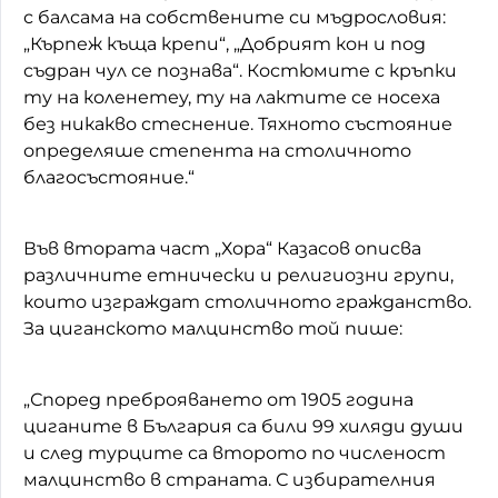
с балсама на собствените си мъдрословия:
„Кърпеж къща крепи“, „Добрият кон и под
съдран чул се познава“. Костюмите с кръпки
ту на коленетеу, ту на лактите се носеха
без никакво стеснение. Тяхното състояние
определяше степента на столичното
благосъстояние.“
Във втората част „Хора“ Казасов описва
различните етнически и религиозни групи,
които изграждат столичното гражданство.
За циганското малцинство той пише:
„Според преброяването от 1905 година
циганите в България са били 99 хиляди души
и след турците са второто по численост
малцинство в страната. С избирателния