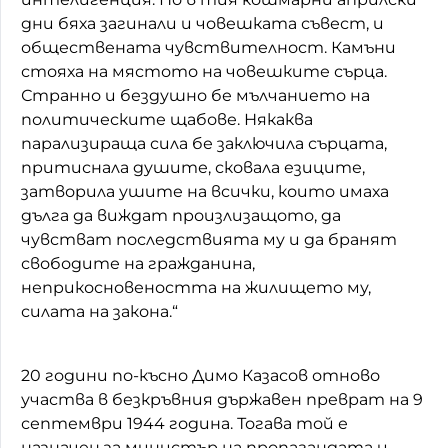
дни бяха загинали и човешката съвест, и
обществената чувствителност. Камъни
стояха на мястото на човешките сърца.
Странно и бездушно бе мълчанието на
политическите щабове. Някаква
парализираща сила бе заключила сърцата,
притиснала душите, сковала езиците,
затворила ушите на всички, които имаха
дълга да виждат произлизащото, да
чувстват последствията му и да бранят
свободите на гражданина,
неприкосновеността на жилището му,
силата на закона.“
20 години по-късно Димо Казасов отново
участва в безкръвния държавен преврат на 9
септември 1944 година. Тогава той е
назначен за министър на пропагандата и