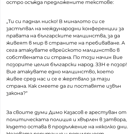
остро осъжда предложените текстове:
„Ти си паднал ниско! В миналото си се
застъпвал на международни конференции за
правата на българските малцинства, за да
живеят в мир в страните на пребиваване. А
сега атакувате еврейското малцинство в
собствената си страна. По този начин Вие
позорите целия български народ. ЗЗН е позор!
Вие атакувате едно малцинство, което
живее сред нас и се е жертвало за тази
страна. Как смеете да ги поставяте извън
закона?“
За своите думи Димо Казасов е арестуван от
политическата полиция и хвърлен в затвора,
където остава в продължение на няколко дни.
Неговата репутация и популярност