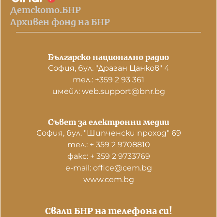
Детското.БНР
Архивен фонд на БНР
Българско национално радио
София, бул. "Драган Цанков" 4
тел.: +359 2 93 361
имейл: web.support@bnr.bg
Съвет за електронни медии
София, бул. "Шипченски проход" 69
тел.: + 359 2 9708810
факс: + 359 2 9733769
е-mail: office@cem.bg
www.cem.bg
Свали БНР на телефона си!