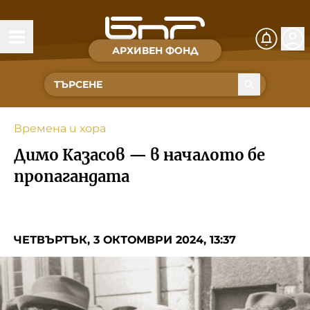
АРХИВЕН ФОНД
Времена и хора
Култура
Времена и хора
Музика
Димо Казасов — в началото бе
Спорт
пропагандата
За Нас
ЧЕТВЪРТЪК, 3 ОКТОМВРИ 2024, 13:37
Съвет за електронни медии
БНР
БНР Новини
Детското.БНР