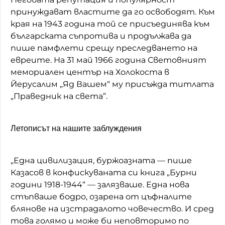
принуждават властите да го освободят. Към
края на 1943 година той се присъединява към
българската съпротива и продължава да
пише памфлети срещу преследването на
евреите. На 31 май 1966 година Световният
мемориален център на Холокоста в
Йерусалим „Яд Вашем“ му присъжда титлата
„Праведник на света”.
Летописът на нашите заблуждения
„Една цивилизация, буржоазната — пише
Казасов в конфискуваната си книга „Бурни
години 1918-1944“ — залязваше. Една нова
стъпваше бодро, озарена от цъфналите
блянове на изстрадалото човечество. И сред
това голямо и може би неповторимо по