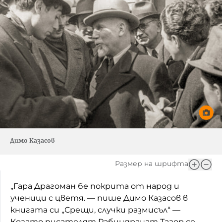
Димо Казасов
Размер на шрифта
„Гара Драгоман бе покрита от народ и
ученици с цветя. — пише Димо Казасов в
книгата си „Срещи, случки размисъл“ —
Когато писателят Рабиндранат Тагор се