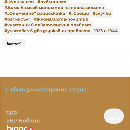
#
журналист
#
публицист
#
Димо Казасов министър на пропагандата
#
„Онемейте“ радиосказка
#
„Срещи
#
случки
#
размисъл“
#
журналиста-политик
#
участник в деветоюнския преврат
#
участвал в два държавни преврата - 1923 и 1944
Съвет за електронни медии
БНР
Нагоре
БНР Новини