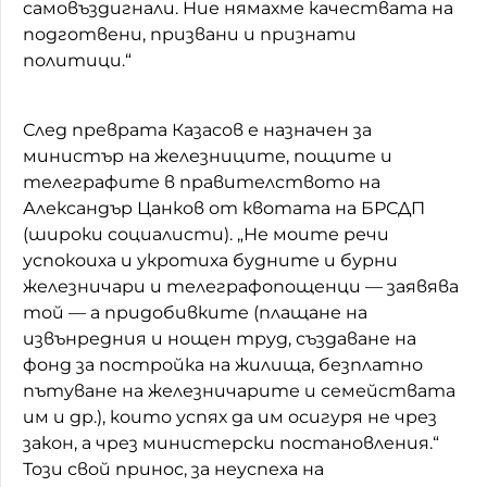
самовъздигнали. Ние нямахме качествата на
подготвени, призвани и признати
политици.“
След преврата Казасов е назначен за
министър на железниците, пощите и
телеграфите в правителството на
Александър Цанков от квотата на БРСДП
(широки социалисти). „Не моите речи
успокоиха и укротиха будните и бурни
железничари и телеграфопощенци — заявява
той — а придобивките (плащане на
извънредния и нощен труд, създаване на
фонд за постройка на жилища, безплатно
пътуване на железничарите и семействата
им и др.), които успях да им осигуря не чрез
закон, а чрез министерски постановления.“
Този свой принос, за неуспеха на