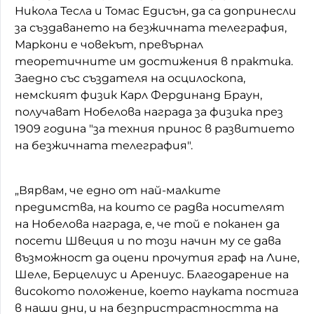
Никола Тесла и Томас Едисън, да са допринесли
за създаването на безжичната телеграфия,
Маркони е човекът, превърнал
теоретичните им достижения в практика.
Заедно със създателя на осцилоскопа,
немският физик Карл Фердинанд Браун,
получават Нобелова награда за физика през
1909 година "за техния принос в развитието
на безжичната телеграфия".
„Вярвам, че едно от най-малките
предимства, на които се радва носителят
на Нобелова награда, е, че той е поканен да
посети Швеция и по този начин му се дава
възможност да оцени прочутия граф на Лине,
Шеле, Берцелиус и Арениус. Благодарение на
високото положение, което науката постига
в наши дни, и на безпристрастността на