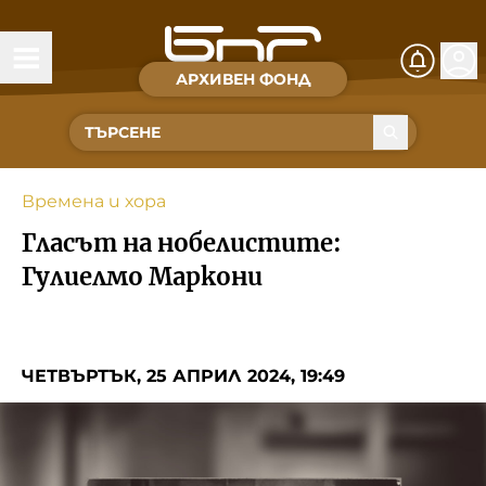
АРХИВЕН ФОНД
Времена и хора
Култура
Времена и хора
Музика
Гласът на нобелистите:
Спорт
Гулиелмо Маркони
За Нас
ЧЕТВЪРТЪК, 25 АПРИЛ 2024, 19:49
Съвет за електронни медии
БНР
БНР Новини
Детското.БНР