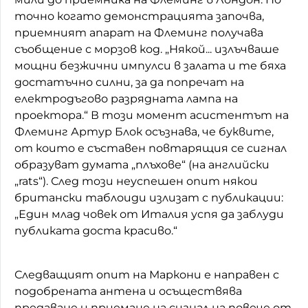
точно когато демонстрацията започва,
приемният апарат на Флеминг получава
съобщение с морзов код. „Някой... излъчваше
мощни безжични импулси в залата и те бяха
достатъчно силни, за да попречат на
електродъгово разрядната лампа на
проектора.“ В този момент асистентът на
Флеминг Артур Блок осъзнава, че буквите,
от които е съставен повтарящия се сигнал
образуват думата „плъхове“ (на английски
„rats“). След този неуспешен опит някои
британски таблоиди излизат с публикации:
„Един млад човек от Италия успя да заблуди
публиката доста красиво.“
Следващият опит на Маркони е направен с
подобрената антена и осъществява
предаване и приемане на сигнал на повече от