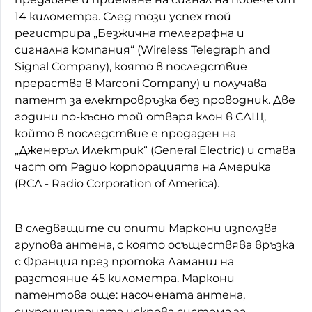
14 километра. След този успех той
регистрира „Безжична телеграфна и
сигнална компания“ (Wireless Telegraph and
Signal Company), която в последствие
прераства в Marconi Company) и получава
патент за електровръзка без проводник. Две
години по-късно той отваря клон в САЩ,
който в последствие е продаден на
„Дженеръл Илектрик“ (General Electric) и става
част от Радио корпорацията на Америка
(RCA - Radio Corporation of America).
В следващите си опити Маркони използва
групова антена, с която осъществява връзка
с Франция през протока Ламанш на
разстояние 45 километра. Маркони
патентова още: насочената антена,
сихронизираната искрова система за