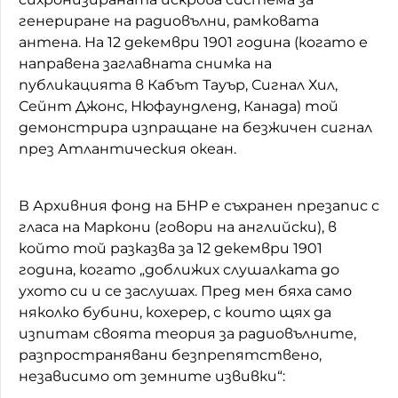
генериране на радиовълни, рамковата
антена. На 12 декември 1901 година (когато е
направена заглавната снимка на
публикацията в Кабът Тауър, Сигнал Хил,
Сейнт Джонс, Нюфаундленд, Канада) той
демонстрира изпращане на безжичен сигнал
през Атлантическия океан.
В Архивния фонд на БНР е съхранен презапис с
гласа на Маркони (говори на английски), в
който той разказва за 12 декември 1901
година, когато „доближих слушалката до
ухото си и се заслушах. Пред мен бяха само
няколко бубини, кохерер, с които щях да
изпитам своята теория за радиовълните,
разпространявани безпрепятствено,
независимо от земните извивки“: