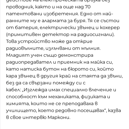
проводник, както и на още над 70
патентовани изобретения. Едно от най-
ранните му е алармата за буря. Тя се състои
от батерия, електрически звънец и кохерер
(примитивен детектор на радиосигнали).
Това устройство може да открие
радиовълните, излъчвани от мълния.
Младият учен също демонстрира
радиопредавател и приемник на майка си,
като натиска бутон на бюрото си, който
кара звънец в другия край на стаята да звъни,
без да са свързани помежду си с
кабел: „Изглежда имах специално влечение и
способност към механиката, физиката и
химията, които не се преподаваха в
училището, което редовно посещавах“, казва
в свое интервю Маркони.