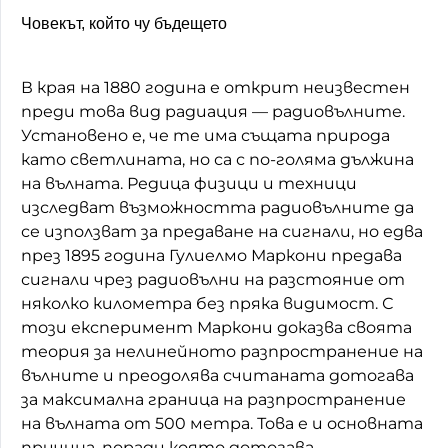
Човекът, който чу бъдещето
В края на 1880 година е открит неизвестен
преди това вид радиация — радиовълните.
Установено е, че те има същата природа
като светлината, но са с по-голяма дължина
на вълната. Редица физици и техници
изследват възможността радиовълните да
се използват за предаване на сигнали, но едва
през 1895 година Гулиелмо Маркони предава
сигнали чрез радиовълни на разстояние от
няколко километра без пряка видимост. С
този експеримент Маркони доказва своята
теория за нелинейното разпространение на
вълните и преодолява считаната дотогава
за максимална граница на разпространение
на вълната от 500 метра. Това е и основната
причина, поради която дотогава