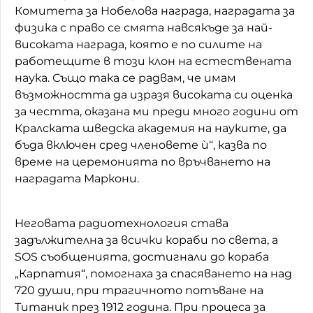
Комитета за Нобелова награда, наградата за
физика с право се смята навсякъде за най-
високата награда, която е по силите на
работещите в този клон на естествената
наука. Също така се радвам, че имам
възможността да изразя високата си оценка
за честта, оказана ми преди много години от
Кралската шведска академия на науките, да
бъда включен сред членовете ѝ“, казва по
време на церемонията по връчването на
наградата Маркони.
Неговата радиотехнология става
задължителна за всички кораби по света, а
SOS съобщенията, достигнали до кораба
„Карпатия“, помогнаха за спасяването на над
720 души, при трагичното потъване на
Титаник през 1912 година. При процеса за