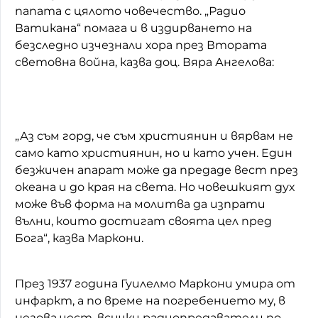
папата с цялото човечество. „Радио
Ватикана“ помага и в издирването на
безследно изчезнали хора през Втората
световна война, казва доц. Вяра Ангелова:
„Аз съм горд, че съм християнин и вярвам не
само като християнин, но и като учен. Един
безжичен апарат може да предаде вест през
океана и до края на света. Но човешкият дух
може във форма на молитва да изпрати
вълни, които достигат своята цел пред
Бога“, казва Маркони.
През 1937 година Гуилелмо Маркони умира от
инфаркт, а по време на погребението му, в
негова чест, всички радиопредаватели по