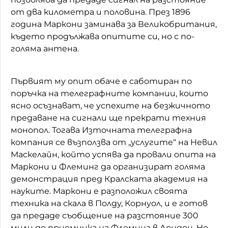
от два километра и половина. През 1896
година Маркони заминава за Великобритания,
където продължава опитите си, но с по-
голяма антена.
Първият му опит обаче е саботиран по
поръчка на телеграфните компании, които
ясно осъзнават, че успехите на безжичното
предаване на сигнали ще прекрати техния
монопол. Тогава Източната телеграфна
компания се възползва от „услугите“ на Невил
Маскелайн, който успява да провали опита на
Маркони и Флеминг да организират голяма
демонстрация пред Кралската академия на
науките. Маркони е разположил своята
техника на скала в Полду, Корнуол, и е готов
да предаде съобщение на разстояние 300
мили до приемника на Флеминг в Лондон. Но