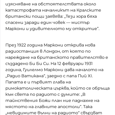
изясняване на обстоятелствата около
катастрофата началникът на Кралските
британски пощи заявява: „Тези хора бяха
спасени заради един човек — мистър
Маркони и удивителното му откритие”.
През 1922 година Маркони открива нова
радиостанция в Лондон, от която по
нареждане на британското правителство е
създадено Би Би Си. На 12 февруари 1931
година, Гуилелмо Маркони дава началото на
„Радио Ватикана“, заедно с папа Пий XI.
Папата е и първият глава на
римокатолическата църква, който се обръща
към света по радиото с думите: „В
тайнствения Божи план ние паднахме на
мястото на главните апостоли“. Така
„невидимите вълни на радиото“ свързват