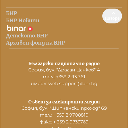
БНР
Нагоре
БНР Новини
Детското.БНР
Архивен фонд на БНР
Българско национално радио
София, бул. "Драган Цанков" 4
тел.: +359 2 93 361
имейл: web.support@bnr.bg
Съвет за електронни медии
София, бул. "Шипченски проход" 69
тел.: + 359 2 9708810
факс: + 359 2 9733769