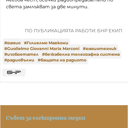
света замлъкват за две минути.
ПО ПУБЛИКАЦИЯТА РАБОТИ: БНР ЕКИП
#
радио
#
Гулиелмо Маркони
#
Guglielmo Giovanni Maria Marconi
#
радиотехник
#
изобретател
#
безкабелна телеграфна система
#
радиовълни
#
бащата на радиото
Съвет за електронни медии