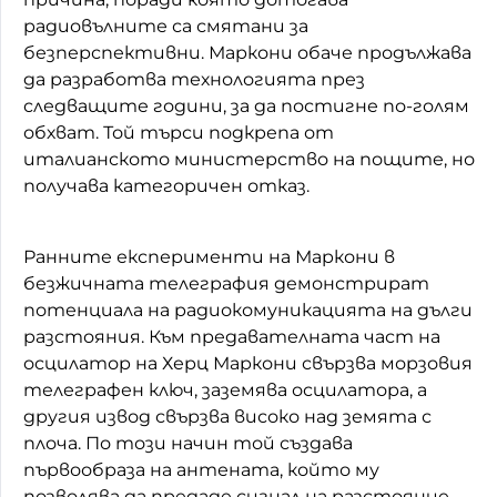
радиовълните са смятани за
безперспективни. Маркони обаче продължава
да разработва технологията през
следващите години, за да постигне по-голям
обхват. Той търси подкрепа от
италианското министерство на пощите, но
получава категоричен отказ.
Ранните експерименти на Маркони в
безжичната телеграфия демонстрират
потенциала на радиокомуникацията на дълги
разстояния. Към предавателната част на
осцилатор на Херц Маркони свързва морзовия
телеграфен ключ, заземява осцилатора, а
другия извод свързва високо над земята с
плоча. По този начин той създава
първообраза на антената, който му
позволява да предаде сигнал на разстояние