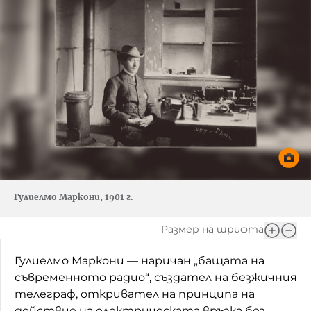
Гулиелмо Маркони, 1901 г.
Размер на шрифта
Гулиелмо Маркони — наричан „бащата на
съвременното радио“, създател на безжичния
телеграф, откривател на принципа на
действие на електрическата връзка без