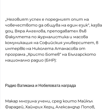
„Неговият успех е поредният опит на
човечеството да общува на един език“, казва
доц. Вяра Ангелова, преподавател във
Факултета по журналистика и масова
комуникация на Софийския университет, в
интервю на Николета Атанасова от
програма „Христо Ботев“ на Българското
национално радио (БНР):
Радио Ватикана и Нобеловата награда
Макар мнозина учени, сред които Майкъл
Фарадей, Хайнрих Херц, Александър Попов,