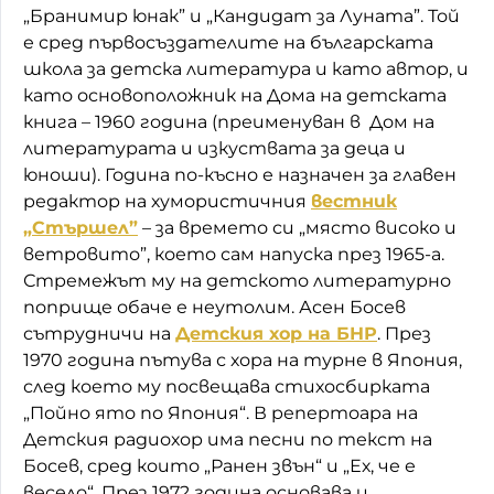
„Бранимир юнак” и „Кандидат за Луната”. Той
е сред първосъздателите на българската
школа за детска литература и като автор, и
като основоположник на Дома на детската
книга – 1960 година (преименуван в Дом на
литературата и изкуствата за деца и
юноши). Година по-късно е назначен за главен
редактор на хумористичния
вестник
„Стършел”
– за времето си „място високо и
ветровито”, което сам напуска през 1965-а.
Стремежът му на детското литературно
поприще обаче е неутолим. Асен Босев
сътрудничи на
Детския хор на БНР
. През
1970 година пътува с хора на турне в Япония,
след което му посвещава стихосбирката
„Пойно ято по Япония“. В репертоара на
Детския радиохор има песни по текст на
Босев, сред които „Ранен звън“ и „Ех, че е
весело“. През 1972 година основава и