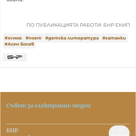
ПО ПУБЛИКАЦИЯТА РАБОТИ: БНР ЕКИП
#
хумор
#
поет
#
детска литература
#
гатанки
#
Асен Босев
Съвет за електронни медии
БНР
Нагоре