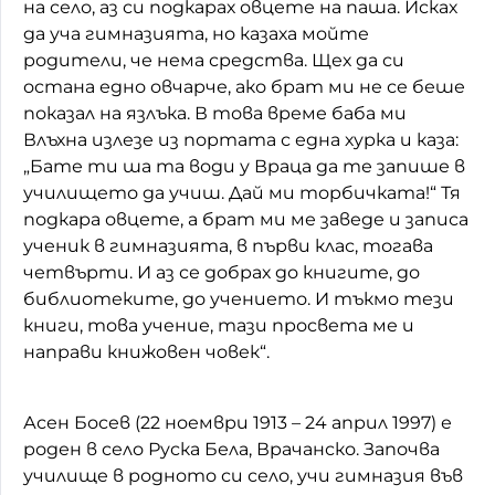
на село, аз си подкарах овцете на паша. Исках
да уча гимназията, но казаха мойте
родители, че нема средства. Щех да си
остана едно овчарче, ако брат ми не се беше
показал на язлъка. В това време баба ми
Влъхна излезе из портата с една хурка и каза:
„Бате ти ша та води у Враца да те запише в
училището да учиш. Дай ми торбичката!“ Тя
подкара овцете, а брат ми ме заведе и записа
ученик в гимназията, в първи клас, тогава
четвърти. И аз се добрах до книгите, до
библиотеките, до учението. И тъкмо тези
книги, това учение, тази просвета ме и
направи книжовен човек“.
Асен Босев (22 ноември 1913 – 24 април 1997) е
роден в село Руска Бела, Врачанско. Започва
училище в родното си село, учи гимназия във