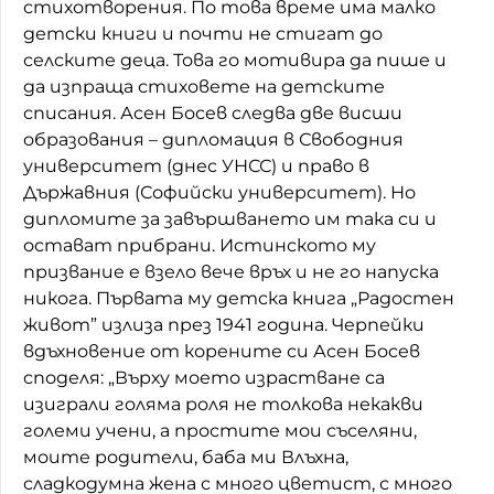
стихотворения. По това време има малко
детски книги и почти не стигат до
селските деца. Това го мотивира да пише и
да изпраща стиховете на детските
списания. Асен Босев следва две висши
образования – дипломация в Свободния
университет (днес УНСС) и право в
Държавния (Софийски университет). Но
дипломите за завършването им така си и
остават прибрани. Истинското му
призвание е взело вече връх и не го напуска
никога. Първата му детска книга „Радостен
живот” излиза през 1941 година. Черпейки
вдъхновение от корените си Асен Босев
споделя: „Върху моето израстване са
изиграли голяма роля не толкова некакви
големи учени, а простите мои съселяни,
моите родители, баба ми Влъхна,
сладкодумна жена с много цветист, с много