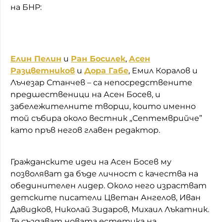
на БНР:
Елин Пелин
и
Ран Босилек
,
Асен
Разцветников
и
Дора Габе
, Емил Коралов и
Лъчезар Станчев – са непосредствените
предшественици на Асен Босев, и
забележителните творци, които именно
той събира около вестник „Септемврийче”
като пръв негов главен редактор.
Гражданските идеи на Асен Босев му
позволяват да бъде личност с качества на
обединителен лидер. Около него израстват
детските писатели Цветан Ангелов, Иван
Давидков, Николай Зидаров, Михаил Лъкатник.
Те създават новата естетика на