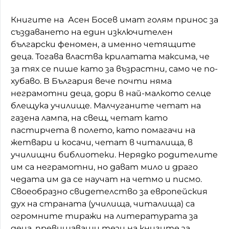
Книгите на Асен Босев имат голям принос за
създаването на един изключителен
български феномен, а именно четящите
деца. Тогава властва крилатата максима, че
за тях се пише като за възрастни, само че по-
хубаво. В България вече почти няма
неграмотни деца, дори в най-малкото селце
блещука училище. Малчуганите четат на
газена лампа, на свещ, четат като
пастирчета в полето, като помагачи на
жетвари и косачи, четат в читалища, в
училищни библиотеки. Нерядко родителите
им са неграмотни, но дават мило и драго
чедата им да се научат на четмо и писмо.
Своеобразно свидетелство за европейския
дух на страната (училища, читалища) са
огромните тиражи на литературата за
деца, превишаващи тези на книгите за