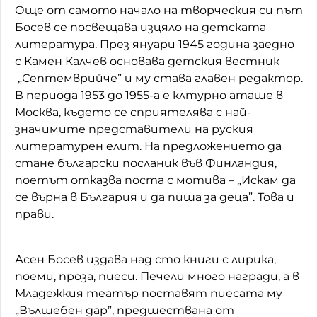
Още от самото начало на творческия си път
Босев се посвещава изцяло на детската
литература. През януари 1945 година заедно
с Камен Калчев основава детския вестник
„Септемврийче” и му става главен редактор.
В периода 1953 до 1955-а е клтурно аташе в
Москва, където се сприятелява с най-
значимите представители на руския
литературен елит. На предложението да
стане български посланик във Финландия,
поетът отказва поста с мотива – „Искам да
се върна в България и да пиша за деца”. Това и
прави.
Асен Босев издава над сто книги с лирика,
поеми, проза, пиеси. Печели много награди, а в
Младежкия театър поставят пиесата му
„Вълшебен дар”, предшествана от