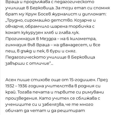
Враца и продължава с педагогическото
училище в Берковица. За този етап си спомня
брат му Крум Босев журналист и дипломат:
„Трудно, сиромашко детство. Козарче и
овчарче, обрамчило шарена торбичка с
комат кукурузен хляб и глава лук.
Прогимназия в Мездра – на 6 километра,
гимназия във Враца – на дванадесет, и все
пеш, в дъжд и пек, в бури и сняг.
Педагогическото училище в Берковица
завърши с отличие”...
Асен пише стихове още от 15-годишен. През
1932 – 1936 година учителства в родния си
край. Тогава печата и първите си римувани
произведения. Като учител се сближава с
учениците си и забелязва, че те много
обичат да четат и да рецитират