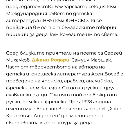
председателства Българската секция към
Международния съвет по детска
литература (IBBY) към ЮНЕСКО. Тя се
превръща в мост от българските творци,
пишещи за деца, към колегите им по света.
Сред близките приятели на поета са Сергей
Михалков,
Джани Родари
, Самуил Маршак.
Част от творчеството на автора на
детска и юношеска литература Асен Босев е
преведено на японски, арабски, английски,
френски, немски език. Също на руски и други
славянски езици. Самият той превежда от
руски, полски и френски. През 1978 година
името му е вписано в почетния списък „Ханс
Кристиян Андерсен” до класиците на
световната литература за деца.