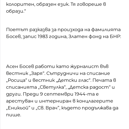
колоритен, образен език. Тя говореше в
образи.“
Поетът разказва за произхода на фамилията
Босев, запис 1983 година, Златен фонд на БНР:
Асен Босев работи като журналист във
вестник „Заря“. Сътрудничи на списание
„Росица“ и вестник „Детски глас“. Печата в
списанията „Светулка“, „Детска радост“ и
други. Преди 9 септември 1944-та е
арестуван и интерниран в концлагерите
„Еникьой” и „Св. Врач”, където продължава да
пише.