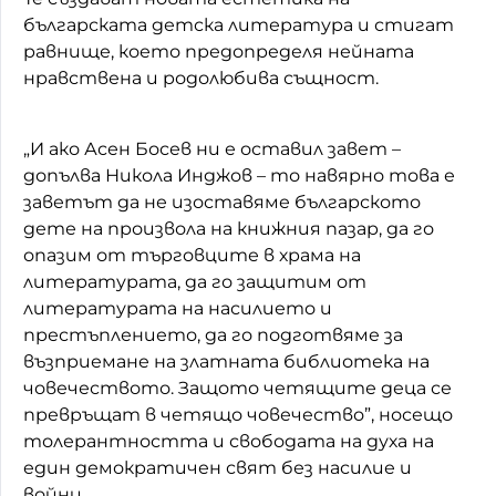
българската детска литература и стигат
равнище, което предопределя нейната
нравствена и родолюбива същност.
„И ако Асен Босев ни е оставил завет –
допълва Никола Инджов – то навярно това е
заветът да не изоставяме българското
дете на произвола на книжния пазар, да го
опазим от търговците в храма на
литературата, да го защитим от
литературата на насилието и
престъплението, да го подготвяме за
възприемане на златната библиотека на
човечеството. Защото четящите деца се
превръщат в четящо човечество”, носещо
толерантността и свободата на духа на
един демократичен свят без насилие и
войни.