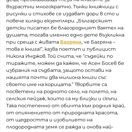
възрастни многократно. Тънки книжчици с
рисунки и стихове се издават дори в сто и
повече хиляди екземпляри. „Българският
детски писател бе благородният ваятел на
душата, тогава именно едно дете възкликна
при среща с живата
Багряна
, че Багряна –
това е книга!”, казва поетът и публицист
Никола Инджов. Той счита, че ”съдейки по
тиражите, можем да кажем, че Асен Босев бе
избраник на съдбата, защото остави на
нацията почти два милиона книги със
своето име на корицата.” Творбите са
посветени на родното село, на полето, на
селския пейзаж, които са му близки и скъпи.
Така постепенно от обичта към родния край,
от опиянението от природната красота,
от щедростта и изобилието на
плодородната земя се ражда и онова най-