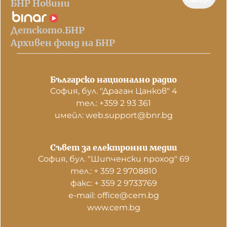
БНР Новини
Детското.БНР
Архивен фонд на БНР
Българско национално радио
София, бул. "Драган Цанков" 4
тел.: +359 2 93 361
имейл: web.support@bnr.bg
Съвет за електронни медии
София, бул. "Шипченски проход" 69
тел.: + 359 2 9708810
факс: + 359 2 9733769
е-mail: office@cem.bg
www.cem.bg