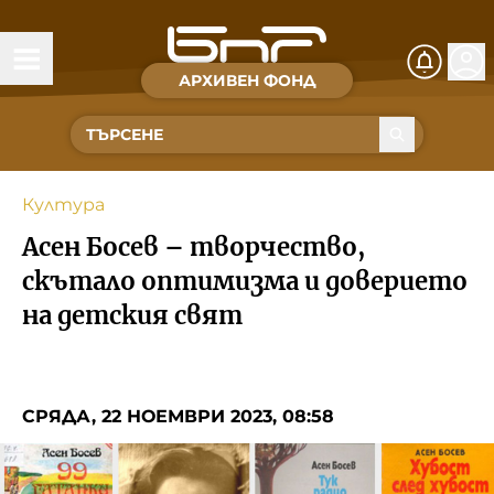
АРХИВЕН ФОНД
Времена и хора
Култура
Култура
Музика
Асен Босев – творчество,
Спорт
скътало оптимизма и доверието
на детския свят
За Нас
Съвет за електронни медии
СРЯДА, 22 НОЕМВРИ 2023, 08:58
БНР
БНР Новини
Детското.БНР