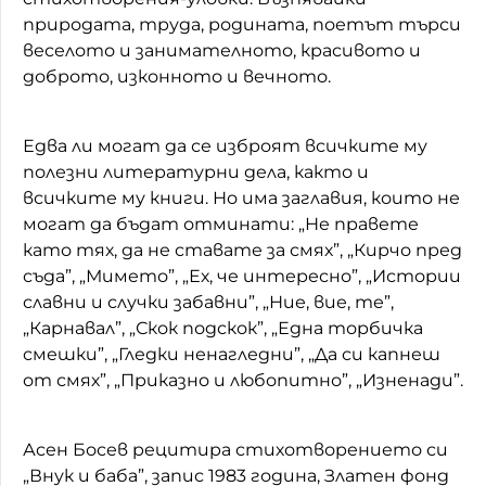
природата, труда, родината, поетът търси
веселото и занимателното, красивото и
доброто, изконното и вечното.
Едва ли могат да се изброят всичките му
полезни литературни дела, както и
всичките му книги. Но има заглавия, които не
могат да бъдат отминати: „Не правете
като тях, да не ставате за смях”, „Кирчо пред
съда”, „Мимето”, „Ех, че интересно”, „Истории
славни и случки забавни”, „Ние, вие, те”,
„Карнавал”, „Скок подскок”, „Една торбичка
смешки”, „Гледки ненагледни”, „Да си капнеш
от смях”, „Приказно и любопитно”, „Изненади”.
Асен Босев рецитира стихотворението си
„Внук и баба”, запис 1983 година, Златен фонд