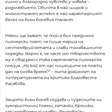
силно и благородно чувство у човека –
родолюбието. Обичта в най-широк и
многостранен аспект е най-характерният
белег на Асен Босевия талант.
Някои ще кажат, че той е бил предимно
пионерски поет, че пише марша на
септемврийчетата и слави тогавашните
порядки. Вярно е, че част от творчеството
му е свързано с така наречената пионерска
поезия. „Но кой от нас пишещите не плати
дан на онова време?” – пита доайенът на
литературната ни критика Благовеста
Касабова.
Защото Асен Босев създава и чудесните си
хумористични поеми, гатанки, броилки,
стихотворения-уловки. Възпявайки