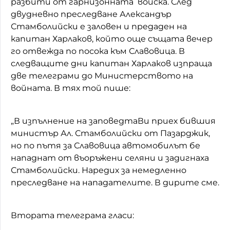
разбити от гарнизонната войска. След
двудневно преследване Александър
Стамболийски е заловен и предаден на
капитан Харлаков, който още същата вечер
го отвежда по посока към Славовица. В
следващите дни капитан Харлаков изпраща
две телеграми до Министерството на
войната. В тях той пише:
„В изпълнение на заповедтаВи приех бившия
министър Ал. Стамболийски от Пазарджик,
но по пътя за Славовица автомобилът бе
нападнат от въоръжени селяни и задигнаха
Стамболийски. Наредих за немедленно
преследване на нападателите. В дирите сме.
Втората телеграма гласи: