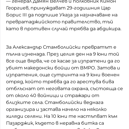
— генерал Дамян Велчев и полковник Кимон
Георгиев, принуждават 29-годишния Цар
Борис III да подпише Указа за назначаване на
превратаджийското правителство, тъй
като в противен случай трябва да абдикира.
За Александър Стамболийски превратът е
пълна изненада. През целия ден на 9 юни той
все още вярва, че се касае за изпратени да го
убият македонски бойци от ВМРО. Затова и
изпратения, още сутринта на 9 юни военен
отряд, който трябва да го арестува бива
отблъснат от неговата охрана, състояща се
от около 40 войници и стражари от
близките села. Стамболийски веднага
организира и застава начело на няколко
хиляди селяни. На 10 юни те настъпват към
Пазарджик, където в неравна битка са