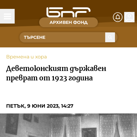
АРХИВЕН ФОНД
Времена и хора
Култура
Времена и хора
Музика
Деветоюнският държавен
Спорт
преврат от 1923 година
За Нас
ПЕТЪК, 9 ЮНИ 2023, 14:27
Съвет за електронни медии
БНР
БНР Новини
Детското.БНР