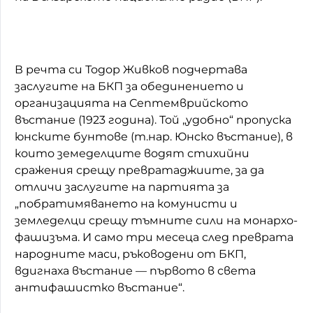
В речта си Тодор Живков подчертава
заслугите на БКП за обединението и
организацията на Септемврийското
въстание (1923 година). Той „удобно“ пропуска
юнските бунтове (т.нар. Юнско въстание), в
които земеделците водят стихийни
сражения срещу превратаджиите, за да
отличи заслугите на партията за
„побратимяването на комунисти и
земледелци срещу тъмните сили на монархо-
фашизъма. И само три месеца след преврата
народните маси, ръководени от БКП,
вдигнаха въстание — първото в света
антифашистко въстание“.