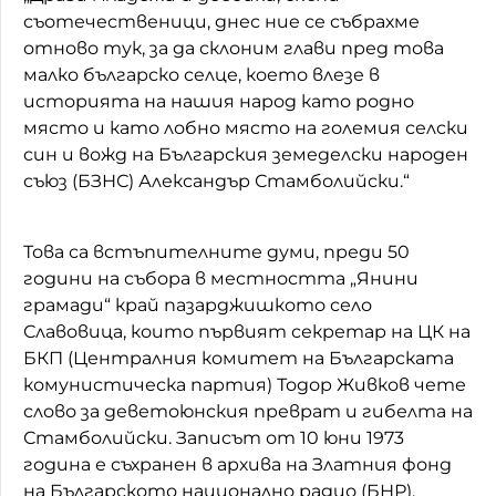
съотечественици, днес ние се събрахме
отново тук, за да склоним глави пред това
малко българско селце, което влезе в
историята на нашия народ като родно
място и като лобно място на големия селски
син и вожд на Българския земеделски народен
съюз (БЗНС) Александър Стамболийски.“
Това са встъпителните думи, преди 50
години на събора в местността „Янини
грамади“ край пазарджишкото село
Славовица, които първият секретар на ЦК на
БКП (Централния комитет на Българската
комунистическа партия) Тодор Живков чете
слово за деветоюнския преврат и гибелта на
Стамболийски. Записът от 10 юни 1973
година е съхранен в архива на Златния фонд
на Българското национално радио (БНР).