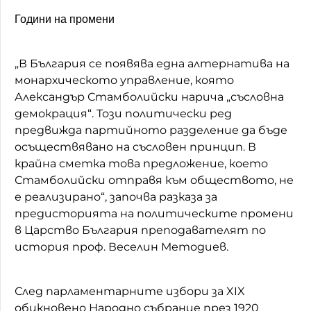
Години на промени
„В България се появява една алтернатива на
монархическото управление, която
Александър Стамболийски нарича „съсловна
демокрация“. Този политически ред
предвижда партийното разделение да бъде
осъществявано на съсловен принцип. В
крайна сметка това предложение, което
Стамболийски отправя към обществото, не
е реализирано“, започва разказа за
предисторията на политическите промени
в Царство България преподавателят по
история проф. Веселин Методиев.
След парламентарните избори за XIX
обикновено Народно събрание през 1920