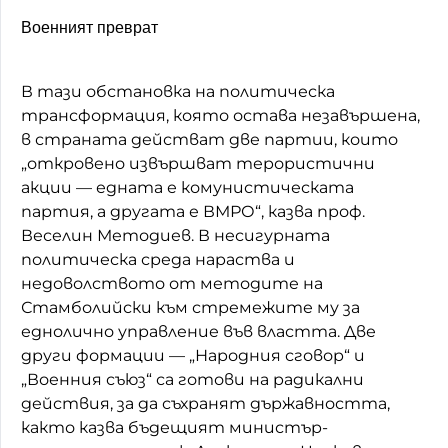
Военният преврат
В тази обстановка на политическа
трансформация, която остава незавършена,
в страната действат две партии, които
„откровено извършват терористични
акции — едната е комунистическата
партия, а другата е ВМРО“, казва проф.
Веселин Методиев. В несигурната
политическа среда нараства и
недоволството от методите на
Стамболийски към стремежите му за
еднолично управление във властта. Две
други формации — „Народния сговор“ и
„Военния съюз“ са готови на радикални
действия, за да съхранят държавността,
както казва бъдещият министър-