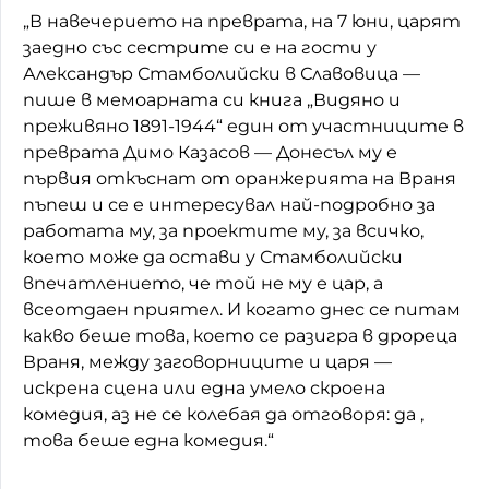
„В навечерието на преврата, на 7 юни, царят
заедно със сестрите си е на гости у
Александър Стамболийски в Славовица —
пише в мемоарната си книга „Видяно и
преживяно 1891-1944“ един от участниците в
преврата Димо Казасов — Донесъл му е
първия откъснат от оранжерията на Враня
пъпеш и се е интересувал най-подробно за
работата му, за проектите му, за всичко,
което може да остави у Стамболийски
впечатлението, че той не му е цар, а
всеотдаен приятел. И когато днес се питам
какво беше това, което се разигра в дрореца
Враня, между заговорниците и царя —
искрена сцена или една умело скроена
комедия, аз не се колебая да отговоря: да ,
това беше една комедия.“