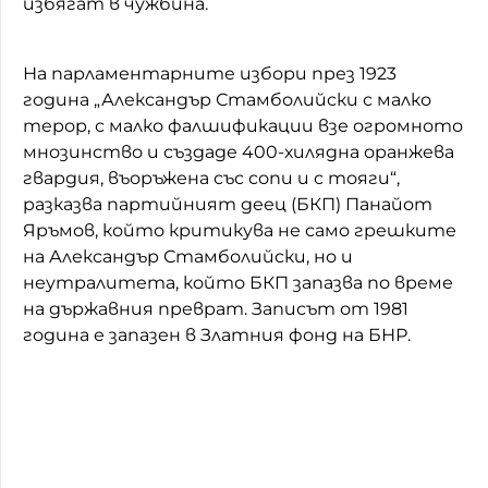
избягат в чужбина.
На парламентарните избори през 1923
година „Александър Стамболийски с малко
терор, с малко фалшификации взе огромното
мнозинство и създаде 400-хилядна оранжева
гвардия, въоръжена със сопи и с тояги“,
разказва партийният деец (БКП) Панайот
Яръмов, който критикува не само грешките
на Александър Стамболийски, но и
неутралитета, който БКП запазва по време
на държавния преврат. Записът от 1981
година е запазен в Златния фонд на БНР.