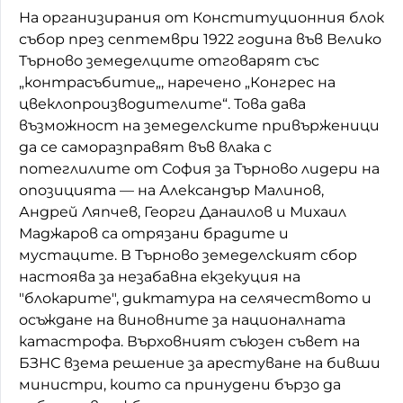
На организирания от Конституционния блок
събор през септември 1922 година във Велико
Търново земеделците отговарят със
„контрасъбитие„, наречено „Конгрес на
цвеклопроизводителите“. Това дава
възможност на земеделските привърженици
да се саморазправят във влака с
потеглилите от София за Търново лидери на
опозицията — на Александър Малинов,
Андрей Ляпчев, Георги Данаилов и Михаил
Маджаров са отрязани брадите и
мустаците. В Търново земеделският сбор
настоява за незабавна екзекуция на
"блокарите", диктатура на селячеството и
осъждане на виновните за националната
катастрофа. Върховният съюзен съвет на
БЗНС взема решение за арестуване на бивши
министри, които са принудени бързо да