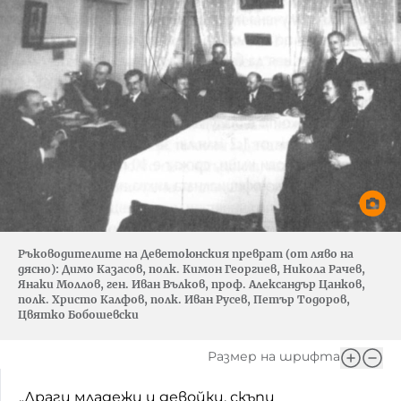
Ръководителите на Деветоюнския преврат (от ляво на
дясно): Димо Казасов, полк. Кимон Георгиев, Никола Рачев,
Янаки Моллов, ген. Иван Вълков, проф. Александър Цанков,
полк. Христо Калфов, полк. Иван Русев, Петър Тодоров,
Цвятко Бобошевски
Размер на шрифта
„Драги младежи и девойки, скъпи