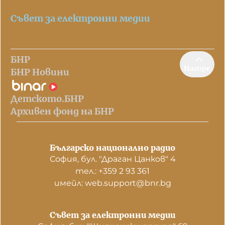
Съвет за електронни медии
БНР
Нагоре
БНР Новини
Детското.БНР
Архивен фонд на БНР
Българско национално радио
София, бул. "Драган Цанков" 4
тел.: +359 2 93 361
имейл: web.support@bnr.bg
Съвет за електронни медии