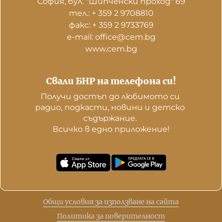
София, бул. "Шипченски проход" 69
тел.: + 359 2 9708810
факс: + 359 2 9733769
е-mail: office@cem.bg
www.cem.bg
Свали БНР на телефона си!
Получи достъп до любимото си 
радио, подкасти, новини и детско 
съдържание. 

Всичко в едно приложение!
Общи условия за използване на сайта
Политика за поверителност