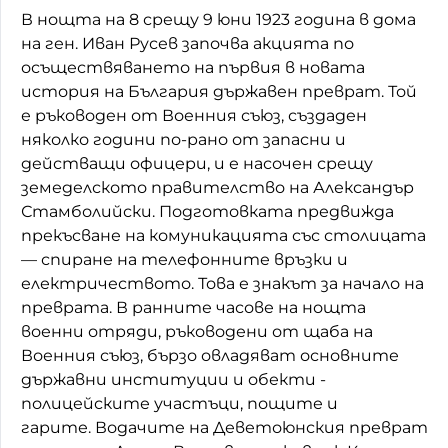
В нощта на 8 срещу 9 юни 1923 година в дома
на ген. Иван Русев започва акцията по
осъществяването на първия в новата
история на България държавен преврат. Той
е ръководен от Военния съюз, създаден
няколко години по-рано от запасни и
действащи офицери, и е насочен срещу
земеделското правителство на Александър
Стамболийски. Подготовката предвижда
прекъсване на комуникацията със столицата
— спиране на телефонните връзки и
електричеството. Това е знакът за начало на
преврата. В ранните часове на нощта
военни отряди, ръководени от щаба на
Военния съюз, бързо овладяват основните
държавни институции и обекти -
полицейските участъци, пощите и
гарите. Водачите на Деветоюнския преврат