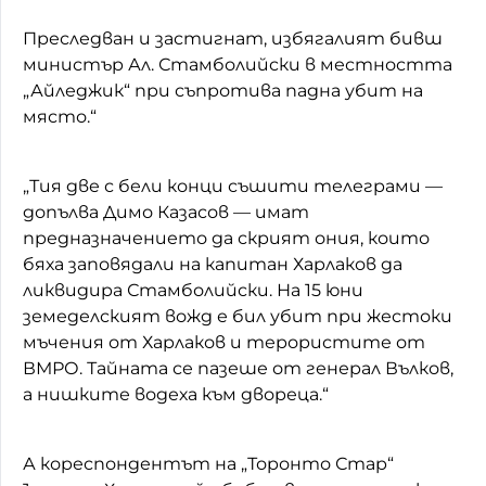
Преследван и застигнат, избягалият бивш
министър Ал. Стамболийски в местността
„Айледжик“ при съпротива падна убит на
място.“
„Тия две с бели конци съшити телеграми —
допълва Димо Казасов — имат
предназначението да скрият ония, които
бяха заповядали на капитан Харлаков да
ликвидира Стамболийски. На 15 юни
земеделският вожд е бил убит при жестоки
мъчения от Харлаков и терористите от
ВМРО. Тайната се пазеше от генерал Вълков,
а нишките водеха към двореца.“
А кореспондентът на „Торонто Стар“