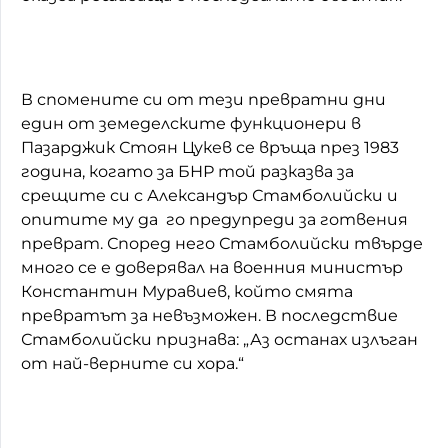
В спомените си от тези превратни дни
един от земеделските функционери в
Пазарджик Стоян Цукев се връща през 1983
година, когато за БНР той разказва за
срещите си с Александър Стамболийски и
опитите му да го предупреди за готвения
преврат. Според него Стамболийски твърде
много се е доверявал на военния министър
Константин Муравиев, който смята
превратът за невъзможен. В последствие
Стамболийски признава: „Аз останах излъган
от най-верните си хора.“