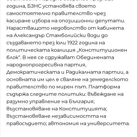
година, БЗНС установява своето
самостоятелно правителство чрез
касиране избора на опозиционни депутати.
Нарастващото недоволство от кабинета
на Александър Стамболийски води до
създаването през юли 1922 година на
политическата коалиция „Конституционен
блок“. В нея се сдружават Обединената
народнопрогресивна партия,
Демократическата и Радикалната партии, а
основната им цел е сваляне на земеделското
правителство по мирен път. Платформа
съдържа следните политики: въвеждане на
разумно управление на България;
възстановяване на Конституцията;
възстановяване независимостта на
правосъдието; автономия на университета.