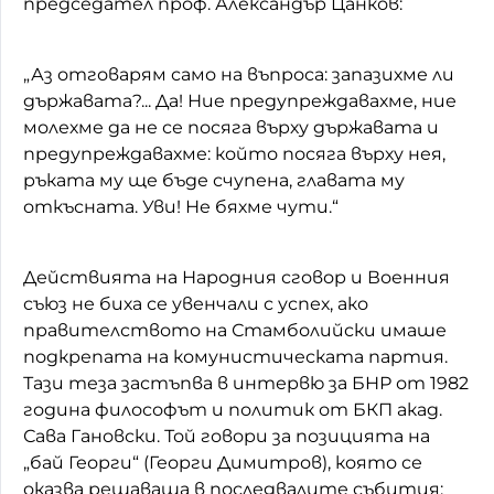
председател проф. Александър Цанков:
„Аз отговарям само на въпроса: запазихме ли
държавата?... Да! Ние предупреждавахме, ние
молехме да не се посяга върху държавата и
предупреждавахме: който посяга върху нея,
ръката му ще бъде счупена, главата му
откъсната. Уви! Не бяхме чути.“
Действията на Народния сговор и Военния
съюз не биха се увенчали с успех, ако
правителството на Стамболийски имаше
подкрепата на комунистическата партия.
Тази теза застъпва в интервю за БНР от 1982
година философът и политик от БКП акад.
Сава Гановски. Той говори за позицията на
„бай Георги“ (Георги Димитров), която се
оказва решаваща в последвалите събития: