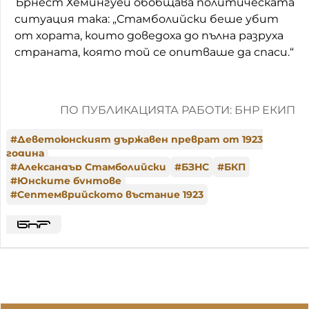
Ърнест Хемингуей обобщава политическата
ситуация така: „Стамболийски беше убит
от хората, които доведоха до пълна разруха
страната, която той се опитваше да спаси.“
ПО ПУБЛИКАЦИЯТА РАБОТИ: БНР ЕКИП
#
Деветоюнският държавен преврат от 1923
година
#
Александър Стамболийски
#
БЗНС
#
БКП
#
Юнските бунтове
#
Септемврийското въстание 1923