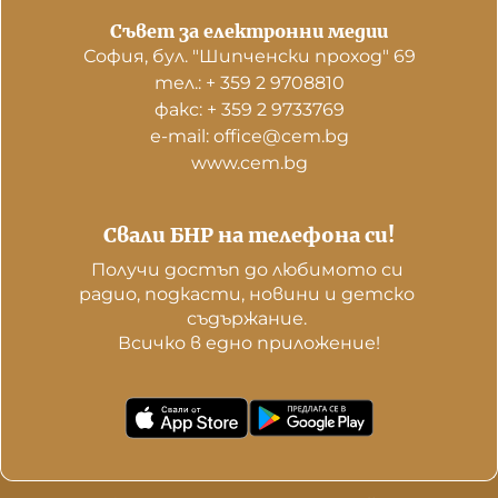
Съвет за електронни медии
София, бул. "Шипченски проход" 69
тел.: + 359 2 9708810
факс: + 359 2 9733769
е-mail: office@cem.bg
www.cem.bg
Свали БНР на телефона си!
Получи достъп до любимото си 
радио, подкасти, новини и детско 
съдържание. 

Всичко в едно приложение!