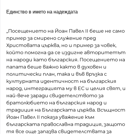
Единство в името на надеждата
„Посещението на Йоан Павел II беше не само
пример за смирено служение пред
Христовата църква, но и пример за човек,
който помогна да се издигне авторитетът
на народи като българския. Посещението на
папата беше важно както в духовен и
политически план, така и във връзка с
културната идентичност на българския
народ, интеграцията му в ЕС и целия свят, и
най-вече заради свидетелството за
братолюбието на българския народ и
традиция на Българската църква. Всъщност
Йоан Павел II показа уважение към
българската православна традиция, защото
тя все още запазва свидетелствата за