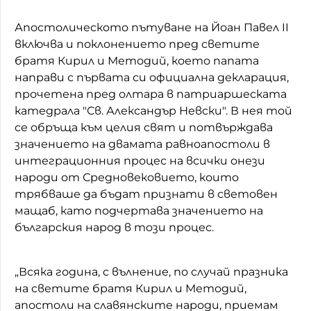
Апостолическото пътуване на Йоан Павел II
включва и поклонението пред светите
братя Кирил и Методий, което папата
направи с първата си официална декларация,
прочетена пред олтара в патриаршеската
катедрала "Св. Александър Невски". В нея той
се обръща към целия свят и потвърждава
значението на двамата равноапостоли в
интеграционния процес на всички онези
народи от Средновековието, които
трябваше да бъдат признати в световен
мащаб, като подчертава значението на
българския народ в този процес.
„Всяка година, с вълнение, по случай празника
на светите братя Кирил и Методий,
апостоли на славянските народи, приемам