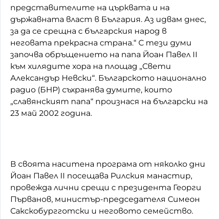
представителите на църквата и на
държавната власт в България. Аз идвам днес,
за да се срещна с българския народ в
неговата прекрасна страна.“ С тези думи
започва обръщението на папа Йоан Павел II
към хилядите хора на площад „Свети
Александър Невски“. Българското национално
радио (БНР) съхранява думите, които
„славянският папа“ произнася на български на
23 май 2002 година.
В своята наситена програма от няколко дни
Йоан Павел II посещава Рилския манастир,
провежда лични срещи с президента Георги
Първанов, министър-председателя Симеон
Сакскобургготски и неговото семейство.