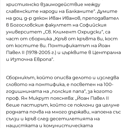
християнско взаимодействие между
славянските народи на Балканите“. Думите
на доц. д-р дякон Иван Иванов, преподавател
в Богословския факултет на Софийския
университет „Св. Климент Охридски“, са
част от сборника „Кръв от кръвта ви, кост
от костите ви. Понтификатът на Йоан
Павел II (1978-2005 г.) и църквите в Централна
и Източна Европа“.
Сборникът, който описва делото и изследва
словото на понтифика, е посветен на 100-
годишнината на „полския папа“, за когото
проф. Ян Микрут пояснява: „Йоан Павел II
беше пастирът, който се поклони да целуне
родната почва на много държави, напоена със
сълзи и кръв след десетилетията на
нацистката и комунистическата