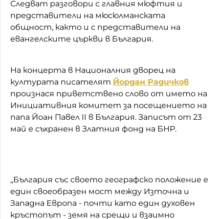
Следват разговори с главния мюфтия и
представители на мюсюлманската
общност, както и с представители на
евангелските църкви в България.
На концерта в Националния дворец на
културата писателят
Йордан Радичков
произнася приветствено слово от името на
Инициативния комитет за посещението на
папа Йоан Павел II в България. Записът от 23
май е съхранен в Златния фонд на БНР.
„България със своето географско положение е
eдин своеобразен мост между Източна и
Западна Европа - почти като един духовен
кръстопът - земя на срещи и взаимно