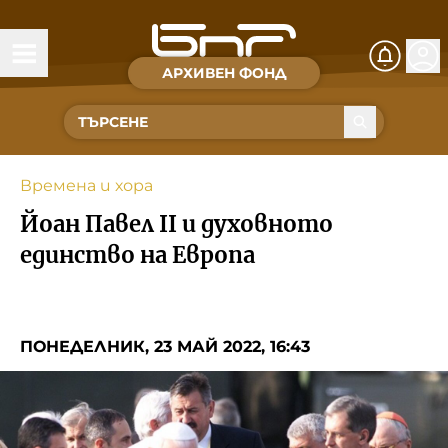
АРХИВЕН ФОНД
Времена и хора
Култура
Времена и хора
Музика
Йоан Павел II и духовното
Спорт
единство на Европа
За Нас
ПОНЕДЕЛНИК, 23 МАЙ 2022, 16:43
Съвет за електронни медии
БНР
БНР Новини
Детското.БНР