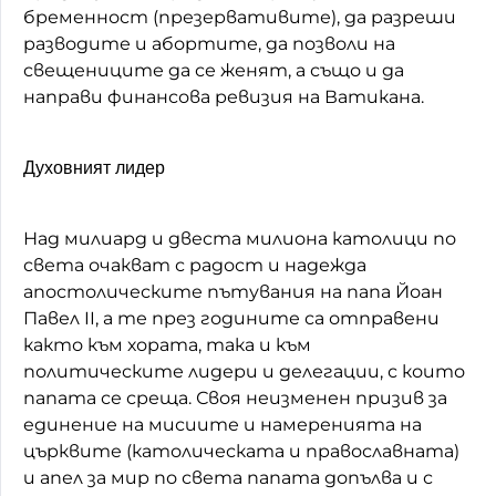
бременност (презервативите), да разреши
разводите и абортите, да позволи на
свещениците да се женят, а също и да
направи финансова ревизия на Ватикана.
Духовният лидер
Над милиард и двеста милиона католици по
света очакват с радост и надежда
апостолическите пътувания на папа Йоан
Павел II, а те през годините са отправени
както към хората, така и към
политическите лидери и делегации, с които
папата се среща. Своя неизменен призив за
единение на мисиите и намеренията на
църквите (католическата и православната)
и апел за мир по света папата допълва и с