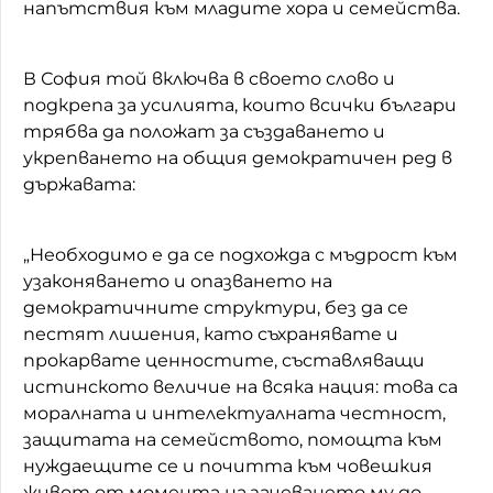
напътствия към младите хора и семейства.
В София той включва в своето слово и
подкрепа за усилията, които всички българи
трябва да положат за създаването и
укрепването на общия демократичен ред в
държавата:
„Необходимо е да се подхожда с мъдрост към
узаконяването и опазването на
демократичните структури, без да се
пестят лишения, като съхранявате и
прокарвате ценностите, съставляващи
истинското величие на всяка нация: това са
моралната и интелектуалната честност,
защитата на семейството, помощта към
нуждаещите се и почитта към човешкия
живот от момента на зачеването му до