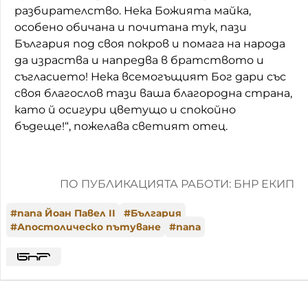
разбирателство. Нека Божията майка,
особено обичана и почитана тук, пази
България под своя покров и помага на народа
да израства и напредва в братството и
съгласието! Нека всемогъщият Бог дари със
своя благослов тази ваша благородна страна,
като й осигури цветущо и спокойно
бъдеще!“, пожелава светият отец.
ПО ПУБЛИКАЦИЯТА РАБОТИ: БНР ЕКИП
#
папа Йоан Павел II
#
България
#
Апостолическо пътуване
#
папа