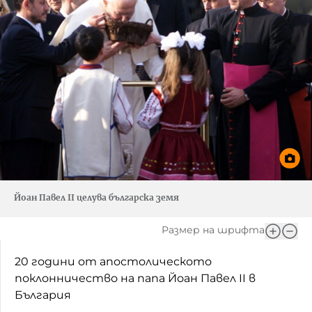
Йоан Павел II целува българска земя
Размер на шрифта
20 години от апостолическото
поклонничество на папа Йоан Павел II в
България