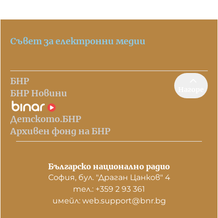
Съвет за електронни медии
БНР
Нагоре
БНР Новини
Детското.БНР
Архивен фонд на БНР
Българско национално радио
София, бул. "Драган Цанков" 4
тел.: +359 2 93 361
имейл: web.support@bnr.bg