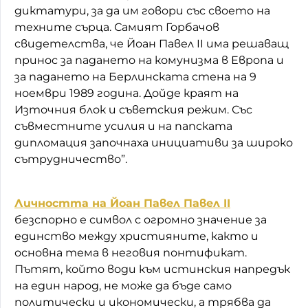
диктатури, за да им говори със своето на
техните сърца. Самият Горбачов
свидетелства, че Йоан Павел II има решаващ
принос за падането на комунизма в Европа и
за падането на Берлинската стена на 9
ноември 1989 година. Дойде краят на
Източния блок и съветския режим. Със
съвместните усилия и на папската
дипломация започнаха инициативи за широко
сътрудничество”.
Личността на Йоан Павел Павел II
безспорно е символ с огромно значение за
единство между християните, както и
основна тема в неговия понтификат.
Пътят, който води към истинския напредък
на един народ, не може да бъде само
политически и икономически, а трябва да