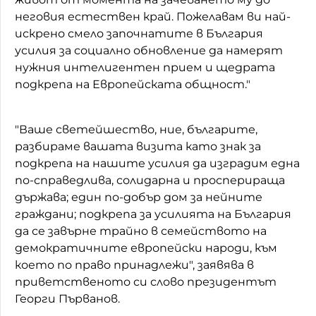
неговия естествен край. Пожелавам ви най-
искрено смело започнатите в България
усилия за социално обновление да намерят
нужния интелигентен прием и щедрата
подкрепа на Европейската общност."
"Ваше светейшество, ние, българите,
разбираме вашата визита като знак за
подкрепа на нашите усилия да изградим една
по-справедлива, солидарна и просперираща
държава; един по-добър дом за нейните
граждани; подкрепа за усилията на България
да се завърне трайно в семейството на
демократичните европейски народи, към
което по право принадлежи", заявява в
приветственото си слово президентът
Георги Първанов.