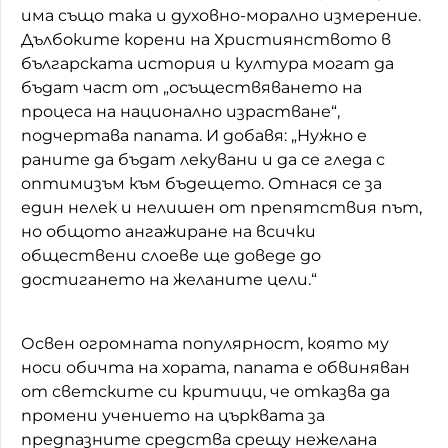
има също така и духовно-морално измерение.
Дълбоките корени на Християнството в
българската история и култура могат да
бъдат част от „осъществяването на
процеса на национално израстване“,
подчертава папата. И добавя: „Нужно е
раните да бъдат лекувани и да се гледа с
оптимизъм към бъдещето. Отнася се за
един нелек и нелишен от препятствия път,
но общото ангажиране на всички
обществени слоеве ще доведе до
достигането на желаните цели.“
Освен огромната популярност, която му
носи обичта на хората, папата е обвиняван
от светските си критици, че отказва да
промени учението на църквата за
предпазните средства срещу нежелана