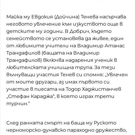
Майка му Евдокия (Дойчина) Тенева насърчава
неговото увлечение към изкуството още в
детските му години. В Добрич, където
семейството се установява да живее, един
от любимите учители на Владимир Атанас
Трандафилов (бащата на Владимир
Трандафилов) включва надарения ученик в
любителската училищна трупа. За тези
вълнуващи участия Тенев си спомня: „Увлечен
от моите другари, аз имах първото си
участие в пиесата на Тодор Хаджистанчев
„Стефан Караджа“, в която играх трети
турчин.“
След ранната смърт на баща му Руското
черноморско-дунавско параходно дружество,