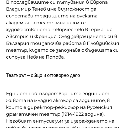
В последващите си пътувания в Европа
Владимир Тенев има възможност да
съпостави традициите на руската
академична театрална школа с
художественото творчество в Германия,
Австрия и Франция. След завръщането си в
България той започва работа в Пловдивския
театър, където се запознава с бъдещата си
съпруга Невяна Попова.
Театърът – общо и отговорно дело
Едни от най-плодотворните години от
живота на младия актьор са годините, в
които е директор-режисьор на Русенския
драматичен театър (1914-1922 година).
Неговият ентусиазъм за изграждането на
новия български театър увлича много други,