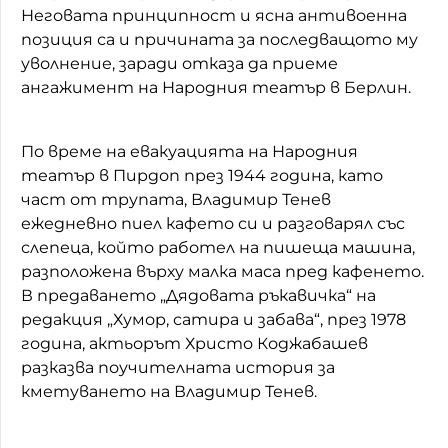
Неговата принципност и ясна антивоенна
позиция са и причината за последващото му
уволнение, заради отказа да приеме
ангажимент на Народния театър в Берлин.
По време на евакуацията на Народния
театър в Пирдоп през 1944 година, като
част от трупата, Владимир Тенев
ежедневно пиел кафето си и разговарял със
слепеца, който работел на пишеща машина,
разположена върху малка маса пред кафенето.
В предаването „Дядовата ръкавичка“ на
редакция „Хумор, сатира и забава“, през 1978
година, актьорът Христо Коджабашев
разказва поучителната история за
кметуването на Владимир Тенев.