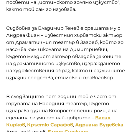
посвети на „истинското голямо изкуство“,
както той сам го назовава.
Съдбовна за Владимир Тенев е срещата му с
Андреа Фиан – известния хърватски актьор
от Драматичния театър в Загреб, който го
насочва към школата на Димитриевич,
където младият актьор овладява законите
на драматичното изкуство, изграждането
на художествения образ, както и различните
изразни средства, стилове и правоговор.
В следващите пет години той е част от
трупата на Народния театър, където
изиграва дузина второстепенни роли, а на
сцената се учи от най-добрите –
Васил
Кирков
,
Кръстю Сарафов
,
Адриана Будевска
,
Атанас Кирчев,
Елена Снежина
.