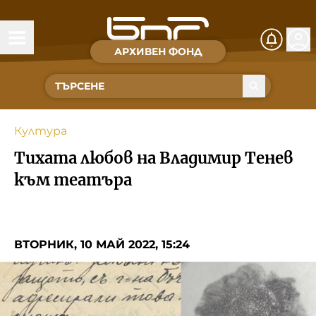
АРХИВЕН ФОНД
Времена и хора
Култура
Култура
Музика
Тихата любов на Владимир Тенев
Спорт
към театъра
За Нас
ВТОРНИК, 10 МАЙ 2022, 15:24
Съвет за електронни медии
БНР
БНР Новини
Детското.БНР