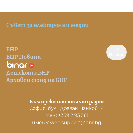
Съвет за електронни медии
БНР
Нагоре
БНР Новини
Детското.БНР
Архивен фонд на БНР
Българско национално радио
София, бул. "Драган Цанков" 4
тел.: +359 2 93 361
имейл: web.support@bnr.bg