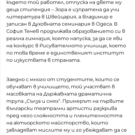
където той работел, отпуска на двете му
деца стипендия – Зора е изпратена да учи
литература в Швейцария, а Владимир е
записан в Духовната семинария в Одеса. В
София Тенев продължава образованието си в
реална гимназия, която напуска, за да се яви
на конкурс в Рисувателното училище, което
по това време е единственият институт
по изкуствата в страната.
Заедно с много от студентите, които се
обучават в училището, той участват в
масовката на Държавната драматична
трупа „Сълза и смях“. Примерът на първите
български театрални артисти разкрива
пред него сложността и пленителността
на актьорското майсторство, които
завладяват мислите му и го убеждават да се