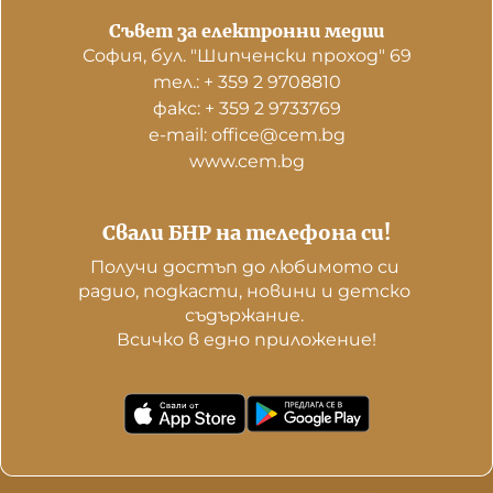
Съвет за електронни медии
София, бул. "Шипченски проход" 69
тел.: + 359 2 9708810
факс: + 359 2 9733769
е-mail: office@cem.bg
www.cem.bg
Свали БНР на телефона си!
Получи достъп до любимото си 
радио, подкасти, новини и детско 
съдържание. 

Всичко в едно приложение!