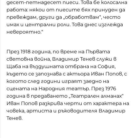
десет-петнадесет пиеси. Това бе колосална
работа: някои от пиесите бях принуден да
превеждам, други да „обработвам“, често
имах и централни роли. Това днес изглежда
невероятно.“
През 1918 година, по време на Първата
световна война, Владимир Тенев служи в
Щаба на въздушната отбрана на София,
където се запознава с актьора Иван Попов, с
когото след години играят заедно на
сцената на Народния театър. През 1976
година в предаването „Театрален алманах“
Иван Попов разкрива черти от характера на
човека, артиста и ръководителя Владимир
Тенев.