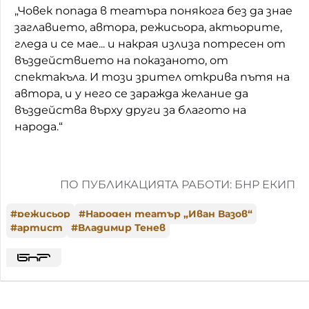
„Човек попада в театъра понякога без да знае
заглавието, автора, режисьора, актьорите,
гледа и се мае... и накрая излиза потресен от
въздействието на показаното, от
спектакъла. И този зрител открива пътя на
автора, и у него се заражда желание да
въздейства върху други за благото на
народа.“
ПО ПУБЛИКАЦИЯТА РАБОТИ: БНР ЕКИП
#
режисьор
#
Народен театър „Иван Вазов“
#
артист
#
Владимир Тенев