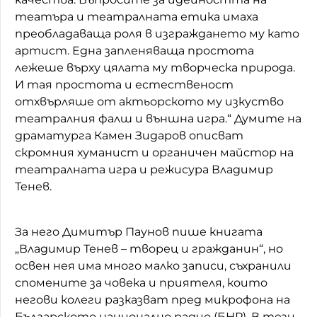
театъра и театралната етика имаха
преобладаваща роля в изграждането му като
артист. Една запленяваща простота
лежеше върху цялата му творческа природа.
И тая простота и естественост
отхвърляше от актьорското му изкуство
театралния фалш и външна игра.“ Думите на
драматурга Камен Зидаров описват
скромния хуманист и органичен майстор на
театралната игра и режисура Владимир
Тенев.
За него Димитър Паунов пише книгата
„Владимир Тенев – творец и гражданин“, но
освен нея има много малко записи, съхранили
спомените за човека и приятеля, които
негови колеги разказват пред микрофона на
Българското национално радио (БНР). В тези