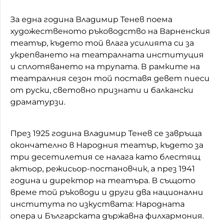
За една година Владимир Тенев поема
художественото ръководство на Варненския
театър, където той влага усилията си за
укрепването на театралната институция
и сплотяването на трупата. В рамките на
театралния сезон той поставя девет пиеси
от руски, световно признати и балкански
драматурзи.
През 1925 година Владимир Тенев се завръща
окончателно в Народния театър, където за
три десетилетия се налага като блестящ
актьор, режисьор-постановчик, а през 1941
година и директор на театъра. В същото
време той ръководи и други два национални
института по изкуствата: Народната
опера и Българската държавна филхармония.