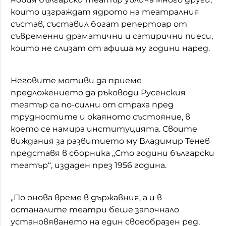
които изграждат ядрото на театралния
състав, съставил богат репертоар от
съвременни драматични и сатирични пиеси,
които не слизат от афиша му години наред.
Неговите мотиви да приеме
предложението да ръководи Русенския
театър са по-силни от страха пред
трудностите и окаяното състояние, в
което се намира институцията. Своите
виждания за развитието му Владимир Тенев
представя в сборника „Сто години български
театър“, издаден през 1956 година.
„По онова време в държавния, а и в
останалите театри беше започнало
установяването на един своеобразен ред,