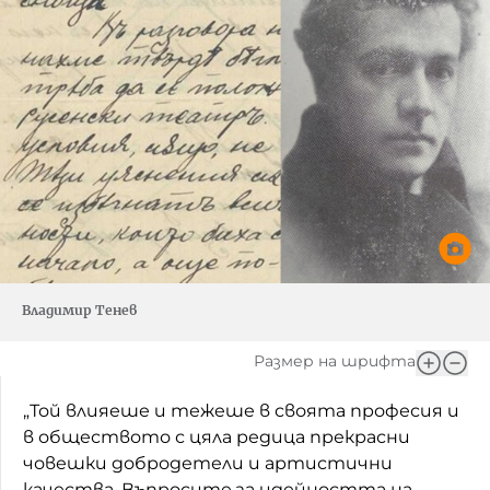
Владимир Тенев
Размер на шрифта
„Той влияеше и тежеше в своята професия и
в обществото с цяла редица прекрасни
човешки добродетели и артистични
качества. Въпросите за идейността на