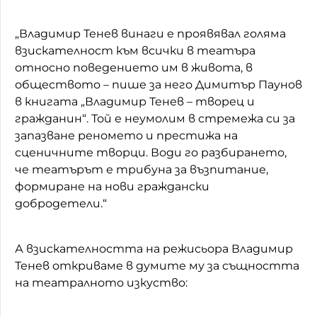
„Владимир Тенев винаги е проявявал голяма
взискателност към всички в театъра
относно поведението им в живота, в
обществото – пише за него Димитър Паунов
в книгата „Владимир Тенев – творец и
гражданин“. Той е неумолим в стремежа си за
запазване реномето и престижа на
сценичните творци. Води го разбирането,
че театърът е трибуна за възпитание,
формиране на нови граждански
добродетели.“
А взискателността на режисьора Владимир
Тенев откриваме в думите му за същността
на театралното изкуство: