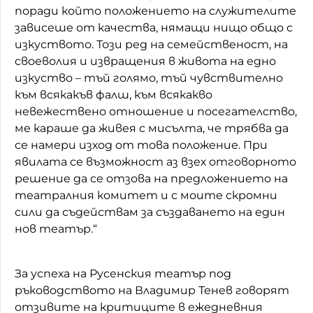
поради който положението на служителите
зависеше от качества, нямащи нищо общо с
изкуството. Този ред на семейственост, на
своеволия и извращения в живота на едно
изкуство – тъй голямо, тъй чувствително
към всякакъв фалш, към всякакво
невежествено отношение и посегателство,
ме караше да живея с мисълта, че трябва да
се намери изход от това положение. При
явилата се възможност аз взех отговорното
решение да се отзова на предложението на
театралния комитет и с моите скромни
сили да съдействам за създаването на един
нов театър.“
За успеха на Русенския театър под
ръководството на Владимир Тенев говорят
отзивите на критиците в ежедневния