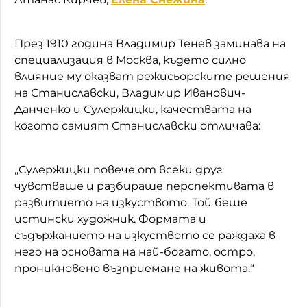
През 1910 година Владимир Тенев заминава на
специализация в Москва, където силно
влияние му оказват режисьорските решения
на Станиславски, Владимир Иванович-
Данченко и Сулержицки, качествата на
когото самият Станиславски отличава:
„Сулержицки повече от всеки друг
чувстваше и разбираше перспективата в
развитието на изкуството. Той беше
истински художник. Формата и
съдържанието на изкуството се раждаха в
него на основата на най-богато, остро,
проникновено възприемане на живота.“