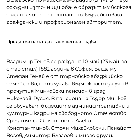
оскъдни източници обаче образът му всякога
е ясен и чист – спонтанен и въздействащ с
граждански и професионален авторитет.
Преди театърът да стане негова съдба
Владимир Тенев се ражда на 10 май (23 май по
стар стил) 1882 година в София. Баща му
Стефан Тенев е от търновско абаджийско
семейство, но получава възможност да учи в
прочутия Минковски пансион в град
Николаев, Русия. В пансиона на Тодор Минков
се обучават бъдещите административни и
културни кадри на свободното Отечество.
Сред тях са Филип Тотю, Алеко
Константинов, Стоян Михайловски, Панайот
Волов, Димитър Благоев и много други.