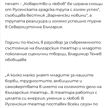
печат – „Коварство и любов“ бе играна снощи
от Русенската градска трупа с голям успех“,
съобщава вестник „Варненски новини“, а
трупата реализира и голямо успешно турне
в Североизточна България.
Години по-късно, в разговор за съвременното
състояние на българския театър и младото
поколение сценични творци, Владимир Тенев
обобщава:
„А колко малко знаят младите за нашите
борби, трудностите, амбициите и
саможертвата в името на голямото дело на
българския театър... В театъра работих с
цялата си енергия, умение и любов. В
Русенския театър поставях всеки сезон по