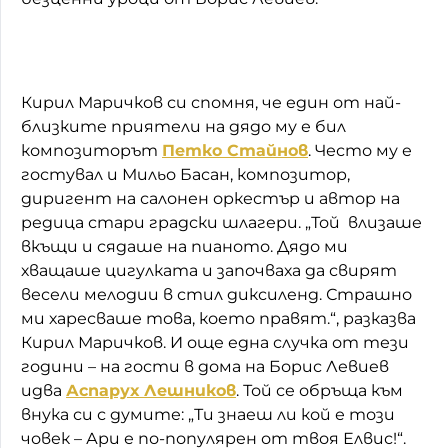
Кирил Маричков си спомня, че един от най-
близките приятели на дядо му е бил
композиторът
Петко Стайнов
. Често му е
гостувал и Мильо Басан, композитор,
диригент на салонен оркестър и автор на
редица стари градски шлагери. „Той влизаше
вкъщи и сядаше на пианото. Дядо ми
хващаше цигулката и започваха да свирят
весели мелодии в стил диксиленд. Страшно
ми харесваше това, което правят.“, разказва
Кирил Маричков. И още една случка от тези
години – на гости в дома на Борис Левиев
идва
Аспарух Лешников
. Той се обръща към
внука си с думите: „Ти знаеш ли кой е този
човек – Ари е по-популярен от твоя Елвис!“.