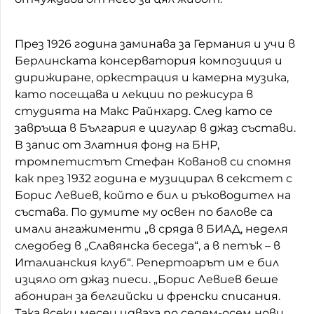
През 1926 година заминава за Германия и учи в
Берлинската консерватория композиция и
дирижиране, оркестрация и камерна музика,
като посещава и лекции по режисура в
студията на Макс Райнхард. След като се
завръща в България е цигулар в джаз състави.
В запис от Златния фонд на БНР,
тромпетистът Стефан Кованов си спомня
как през 1932 година е музицирал в секстет с
Борис Левиев, който е бил и ръководител на
състава. По думите му освен по балове са
имали ангажименти „в сряда в БИАД, неделя
следобед в „Славянска беседа“, а в петък – в
Италианския клуб“. Репертоарът им е бил
изцяло от джаз пиеси. „Борис Левиев беше
абониран за белгийски и френски списания.
Така всеки месец идваха по седем-осем нови