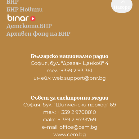
БНР
Нагоре
БНР Новини
Детското.БНР
Архивен фонд на БНР
Българско национално радио
София, бул. "Драган Цанков" 4
тел.: +359 2 93 361
имейл: web.support@bnr.bg
Съвет за електронни медии
София, бул. "Шипченски проход" 69
тел.: + 359 2 9708810
факс: + 359 2 9733769
е-mail: office@cem.bg
www.cem.bg