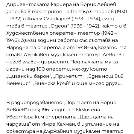
Диригентската кариера на Борис Левиев
започва в театрите на Петър Стойчев (1930
– 1932) и Ангел Сладкаров (1933 – 1934), след
това в театър „Одеон“ (1936 – 1942), както и в
Художествения оперетен театър (1942 –
1946). Дълги години работи със състава на
Народната оперета, а от 1948–ма, когато тя
става Държавен музикален театър, Левиев е
негов главен диригент. Под палката му са
играни над 100 оперети, между които
„Цигански барон“, „Прилепът“, „Една нощ във
Венеция“, „Виенска кръв“ и още много други.
В радиопредаването „Портрет на Борис
Левиев” през 1961 година е включена
Увертюра към оперетата „Царицата на
чардаша” от Имре Калман, в изпълнение на
оркестъра на Държавния музикален театър