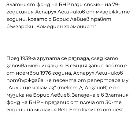
Златният фонд на БНР пази спомен на 79-
годишния Аспарух Лешников от младежките
години, когато с Борис Левиев правят
български „Комедиен хармонист“.
През 1939-а групата се разпада, след като
започва мобилизация. В същия запис, който е
от ноември 1976 година, Аспарух Лешников
потвърждава, че песента от репертоара му
„Лили ще чакам аз” (текст Д. Лозанов) е по
музика на Борис Левиев. Запазена е в Златния
фонд на БНР – презапис от плоча от 30-те
години на миналия век. Ето куплет от нея: