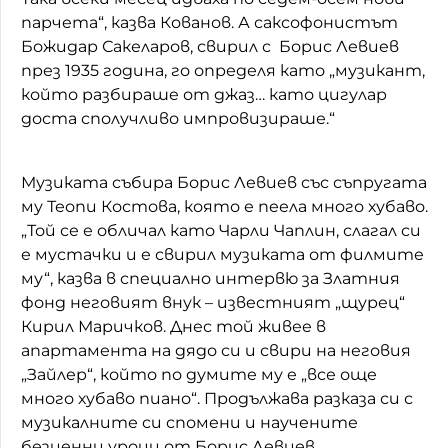
парчета“, казва Кованов. А саксофонистът
Божидар Сакеларов, свирил с Борис Левиев
през 1935 година, го определя като „музикант,
който разбираше от джаз… като цигулар
доста сполучливо импровизираше.“
Музиката събира Борис Левиев със съпругата
му Теопи Костова, която е пеела много хубаво.
„Той се е обличал като Чарли Чаплин, слагал си
е мустачки и е свирил музиката от филмите
му“, казва в специално интервю за Златния
фонд неговият внук – известният „щурец“
Кирил Маричков. Днес той живее в
апартамента на дядо си и свири на неговия
„Зайлер“, който по думите му е „все още
много хубаво пиано“. Продължава разказа си с
музикалните си спомени и научените
безценни уроци от Борис Левиев.