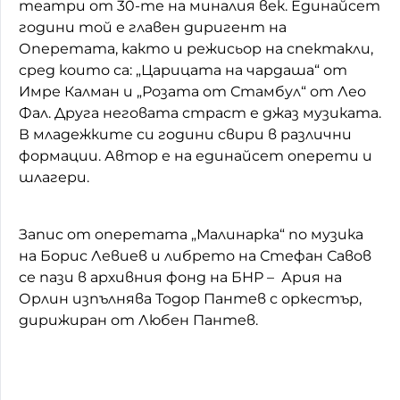
театри от 30-те на миналия век. Единайсет
години той е главен диригент на
Оперетата, както и режисьор на спектакли,
сред които са: „Царицата на чардаша“ от
Имре Калман и „Розата от Стамбул“ от Лео
Фал. Друга неговата страст е джаз музиката.
В младежките си години свири в различни
формации. Автор е на единайсет оперети и
шлагери.
Запис от оперетата „Малинарка“ по музика
на Борис Левиев и либрето на Стефан Савов
се пази в архивния фонд на БНР – Ария на
Орлин изпълнява Тодор Пантев с оркестър,
дирижиран от Любен Пантев.