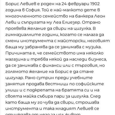
Борис Левиев е роден на 24 февруари 1902
година в София. Той е най-малкото дете в
многочленното семейство на банкера Леон
Леви и съпругата му Леа Елиезер. Отрано
проявява желание да свири на цигулка. В
гимназиалните години, когато се налага да
смени инструмента с майсторски, неговият
баща му забранява да се занимава с музика.
Причината е, че семейството има няколко
магазина и трябва някой да наследи бизнеса,
да се занимава с финанси или с търговия, но
голямото желание на Борис е да стане
цигулар. Рано сутрин преди учебните
занятия продава вестници по софийските
улици и с подкрепата на братята си и на
своята майка събира пари за цигулка. След
като баща му го чува да свири, строшава
инструмента и така младият Левиев се
отчуждава от него за цял живот.