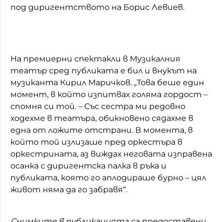
под диригентството на Борис Левиев.
На премиерни спектакли в Музикалния
театър сред публиката е бил и внукът на
музиканта Кирил Маричков. „Това беше един
момент, в който изпитвах голяма гордост –
спомня си той. – Със сестра ми редовно
ходехме в театъра, обикновено сядахме в
една от ложите отстрани. В момента, в
който той излизаше пред оркестъра в
оркестрината, аз виждах неговата изправена
осанка с диригентска палка в ръка и
публиката, която го аплодираше бурно – цял
живот няма да го забравя“.
Снимките в публикацията са предоставени