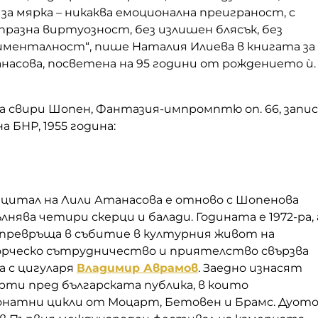
 за мярка – никаква емоционална преиграност, с
 празна виртуозност, без излишен блясък, без
менталност“, пише Наталия Илиева в книгата за
насова, посветена на 95 години от рождението ѝ.
 свири Шопен, Фантазия-импромптю оп. 66, запис
а БНР, 1955 година:
цитал на Лили Атанасова е отново с Шопенова
лнява четири скерци и балади. Годината е 1972-ра, 
превръща в събитие в културния живот на
орческо сътрудничество и приятелство свързва
а с цигуларя
Владимир Аврамов
. Заедно изнасят
рти пред българската публика, в които
натни цикли от Моцарт, Бетовен и Брамс. Дуот