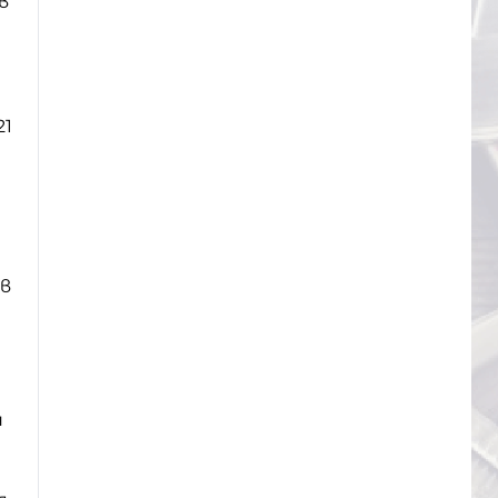
в
21
в
н