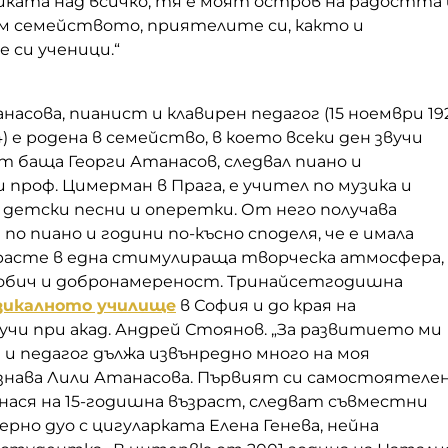
зиката над всичко, тя е моят остров на радостта 
м семейството, приятелите си, както и
 си ученици.“
насова, пианист и клавирен педагог (15 ноември 19
4) е родена в семейство, в което всеки ден звучи
т баща Георги Атанасов, следвал пиано и
 проф. Цимерман в Прага, е учител по музика и
 детски песни и оперетки. От него получава
по пиано и години по-късно споделя, че е имала
асте в една стимулираща творческа атмосфера, 
 обич и добронамереност. Тринайсетгодишна
зикалното училище
в София и до края на
учи при акад. Андрей Стоянов. „За развитието ми
и педагог дължа извънредно много на моя
изнава Лили Атанасова. Първият си самостоятеле
нася на 15-годишна възраст, следват съвместни
ерно дуо с цигуларката Елена Генева, нейна