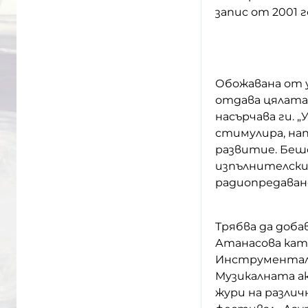
запис от 2001 г
Обожавана от 
отдава цялата 
насърчава ги. 
стимулира, на
развитие. Беш
изпълнителски 
радиопредаван
Трябва да доба
Атанасова като
Инструментал
Музикалната ак
жури на различ