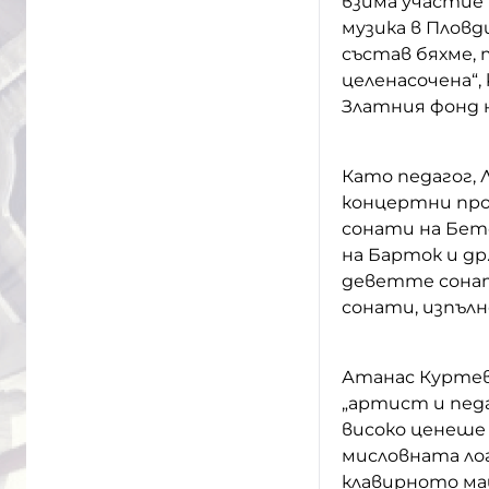
взима участие
музика в Пловди
състав бяхме, 
целенасочена“,
Златния фонд 
Като педагог, 
концертни про
сонати на Бет
на Барток и др
деветте сонат
сонати, изпъл
Атанас Куртев
„артист и педа
високо ценеше
мисловната ло
клавирното ма