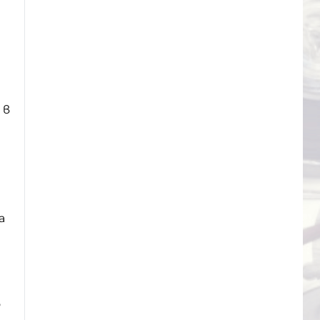
 в
а
о