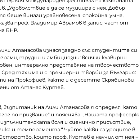
 в Първия международен фестивал на камерната
в. „Удоволствие е да се музицира с нея. Добър
тя беше винаги уравновесена, спокойна, умна,
 казва проф. Владимир Аврамов в запис, част от
на БНР.
Лили Атанасова изнася заедно със студентите си
грами, трудни и амбициозни: всички клавирни
овен, интегрално представяне на творчеството
. Сред тях има и с премиерни творби за България:
и на Прокофиев, както и с десетте Скрябинови
нени от Атанас Куртев.
, възпитаник на Лили Атанасова я определя като
гог по призвание“ и пояснява: „Нашата професорк
 изпълнителската воля и сценично присъствие,
гика и темперамента.“ Чуйте какви са уроците в
йсторство, които проф. Куртев е научил от нея –