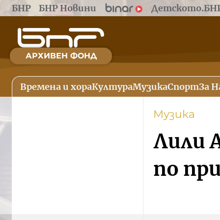
БНР
БНР Новини
Детското.БН
АРХИВЕН ФОНД
Времена и хора
Култура
Музика
Спорт
За Н
Музика
Лили 
по пр