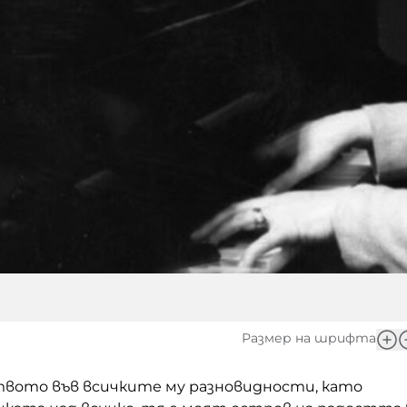
Размер на шрифта
твото във всичките му разновидности, като