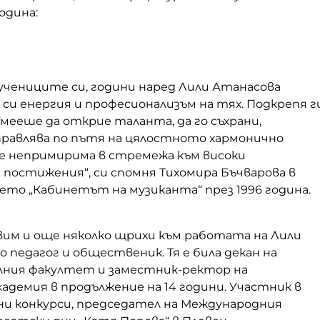
одина:
учениците си, години наред Лили Атанасова
си енергия и професионализъм на тях. Подкрепя ги
„Умееше да открие таланта, да го съхрани,
правлява по пътя на цялостното хармонично
е непримирима в стремежа към високи
постижения“, си спомня Тихомира Бъчварова в
ето „Кабинетът на музиканта“ през 1996 година.
вим и още няколко щрихи към работата на Лили
 педагог и общественик. Тя е била декан на
ния факултет и заместник-ректор на
адемия в продължение на 14 години. Участник в
ни конкурси, председател на Международния