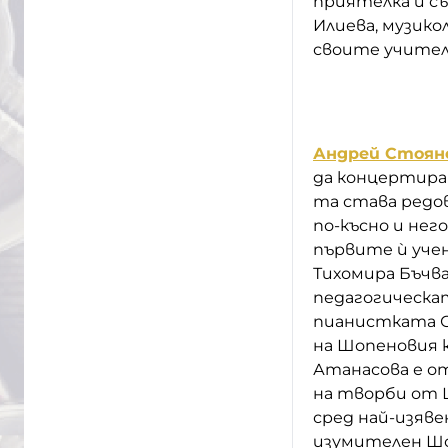
приятелка и с
Илиева, музико
своите учител
Андрей Стоян
да концертира 
та става редо
по-късно и нег
първите ѝ учен
Тихомира Бъчв
педагогическа
пианистката С
на Шопеновия к
Атанасова е о
на творби от 
сред най-изяв
изумителен Шо