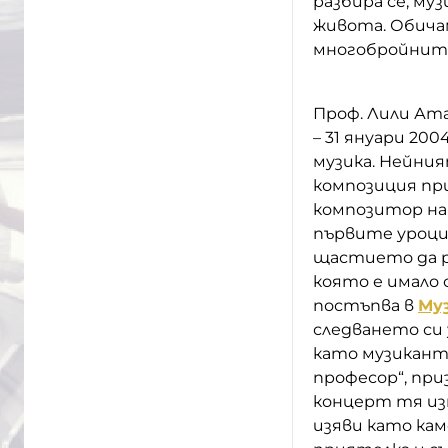
разбира се, му
живота. Обича
многобройните
Проф. Лили Ата
– 31 януари 200
музика. Нейния
композиция при
композитор на
първите уроци 
щастието да р
която е имало
постъпва в
Му
следването си 
като музикант 
професор“, пр
концерт тя из
изяви като кам