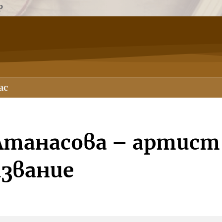
Р
ас
Атанасова – артист 
извание