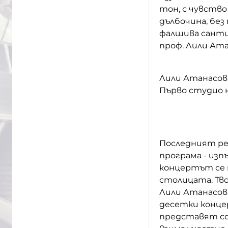
тон, с чувство
дълбочина, без
фалшива санти
проф. Лили Ата
Лили Атанасова
Първо студио н
Последният ре
програма - изпъ
концертът се 
столицата. Тв
Лили Атанасов
десетки конце
представят со