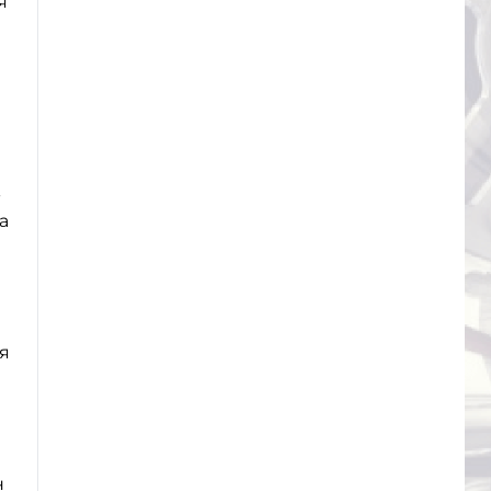
я
-
а
я
н