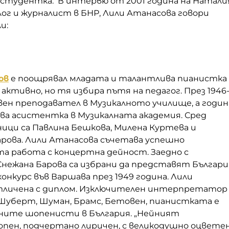
ъстудентка. В интервю от 2001 година на Натали
лог и журналист в БНР, Лили Атанасова говори
и:
ов
е поощрявал младата и талантлива пианистка
активно, но тя избира пътя на педагог. През 1946
вен преподавател в Музикалното училище, а годин
ова асистентка в Музикалната академия. Сред
ици са Павлина Бешкова, Милена Куртева и
арова. Лили Атанасова съчетава успешно
та работа с концертна дейност. Заедно с
нежана Барова са избрани да представят Българи
онкурс във Варшава през 1949 година. Лили
тличена с диплом. Изключителен интерпретатор
Шуберт, Шуман, Брамс, Бетовен, пианистката е
ените шопенисти в България. „Нейният
пен, подчертано лиричен, с великодушно оцвете