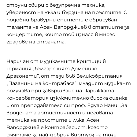
струни свири с безупречна техника,
увереност на лъка и бързина на пръстите. С
подобни бравурни епитети е обрисуван
таланта на Асен Вапорджиев в статиите за
концертите, които той изнася в много
градове на страната.
Наричан от музикалните критици в
Германия „българският Доменико
Драгонети”, от тези във Великобритания
„Паганини на контрабаса”, младият музикант
получава при завършване на Парижката
консерватория изключително висока оценка
и от преподавателя си проф. Едуар Нани: „За
вродената артистичност и неговата
техника на пръстите и лъка, Асен
Вапорджиев е контрабасист, когото
смятаме за най-добрия виртуоз на този