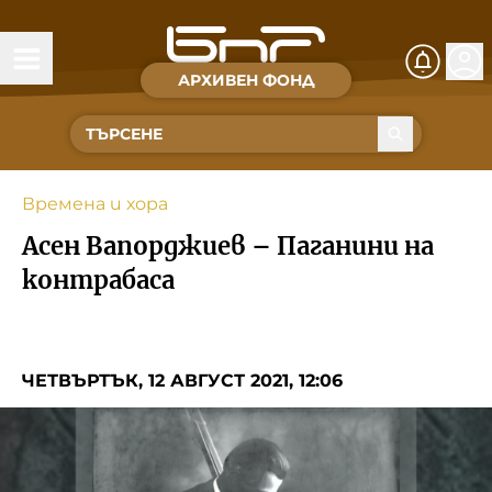
АРХИВЕН ФОНД
Времена и хора
Култура
Времена и хора
Музика
Асен Вапорджиев – Паганини на
Спорт
контрабаса
За Нас
ЧЕТВЪРТЪК, 12 АВГУСТ 2021, 12:06
Съвет за електронни медии
БНР
БНР Новини
Детското.БНР