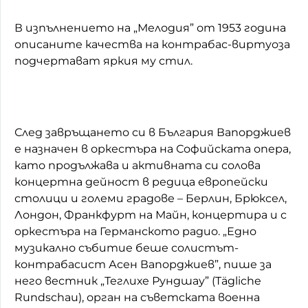
В изпълнението на „Мелодия” от 1953 година
описаните качества на контрабас-виртуоза
подчертават яркия му стил.
След завръщането си в България Вапорджиев
е назначен в оркестъра на Софийската опера,
като продължава и активната си солова
концертна дейност в редица европейски
столици и големи градове – Берлин, Брюксел,
Лондон, Франкфурт на Майн, концертира и с
оркестъра на Германското радио. „Едно
музикално събитие беше солистът-
контрабасист Асен Вапорджиев”, пише за
него вестник „Теглихе Рундшау” (Tägliche
Rundschau), орган на съветската военна