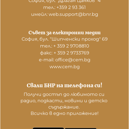
София, бул. "Драган Цанков" 4
тел.: +359 2 93 361
имейл: web.support@bnr.bg
Съвет за електронни медии
София, бул. "Шипченски проход" 69
тел.: + 359 2 9708810
факс: + 359 2 9733769
е-mail: office@cem.bg
www.cem.bg
Свали БНР на телефона си!
Получи достъп до любимото си 
радио, подкасти, новини и детско 
съдържание. 

Всичко в едно приложение!