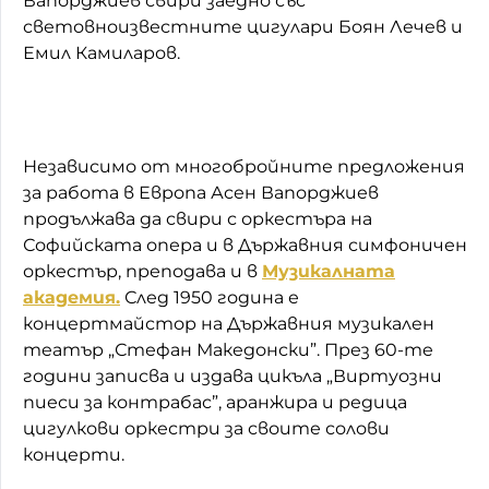
Вапорджиев свири заедно със
световноизвестните цигулари Боян Лечев и
Емил Камиларов.
Независимо от многобройните предложения
за работа в Европа Асен Вапорджиев
продължава да свири с оркестъра на
Софийската опера и в Държавния симфоничен
оркестър, преподава и в
Музикалната
академия.
След 1950 година е
концертмайстор на Държавния музикален
театър „Стефан Македонски”. През 60-те
години записва и издава цикъла „Виртуозни
пиеси за контрабас”, аранжира и редица
цигулкови оркестри за своите солови
концерти.