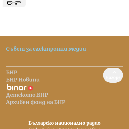
Съвет за електронни медии
БНР
Нагоре
БНР Новини
Детското.БНР
Архивен фонд на БНР
Българско национално радио