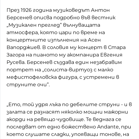
През 1926 година музиковедът Антон
Берсенев описва подробно във вестник
„Музикален преглед” вълнуващата
атмосфера, която цари по време на
концертните изпълнения на Асен
Вапорджиев. В соловия му концерт в Стара
Загора на пианото му акомпанира Евгения
Русева. Берсенев създава един незабравим
портрет на „солиста-виртуоз с малко
мефистофеловска фигура, с устремени в
струните очи”.
„Ето, той удря лъка по дебелите струни - и в
залата се разнасят няколко мощни мажорни
акорди на ревящо чудовище. Те веднага се
последват от едно божествено Andante, при
което слушате сладки, упояващи тонове, на