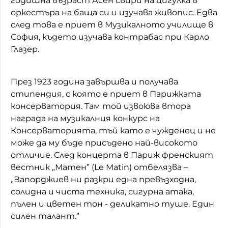
годишна възраст Асен свири на цигулка в
оркестъра на баща си и изучава живопис. Едва
след това е приет в Музикалното училище в
София, където изучава контрабас при Карло
Глазер.
През 1923 година завършва и получава
стипендия, с която е приет в Парижката
консерватория. Там той извоюва втора
награда на музикалния конкурс на
Консерваторията, тъй като е чужденец и не
може да му бъде присъдено най-високото
отличие. След концерта в Париж френският
вестник „Матен” (Le Matin) отбелязва –
„Вапорджиев ни разкри една превъзходна,
солидна и чиста техника, сигурна атака,
пълен и цветен тон - деликатно туше. Един
силен талант.”