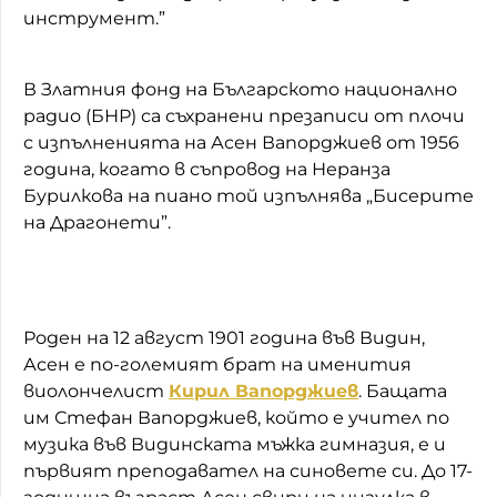
инструмент.”
В Златния фонд на Българското национално
радио (БНР) са съхранени презаписи от плочи
с изпълненията на Асен Вапорджиев от 1956
година, когато в съпровод на Неранза
Бурилкова на пиано той изпълнява „Бисерите
на Драгонети”.
Роден на 12 август 1901 година във Видин,
Асен е по-големият брат на именития
виолончелист
Кирил Вапорджиев
. Бащата
им Стефан Вапорджиев, който е учител по
музика във Видинската мъжка гимназия, е и
първият преподавател на синовете си. До 17-