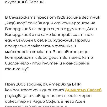
окупация в Берлин.
В българската преса от 1926 година вестник
„Развигор” описва един от концертите на
Вапорджиев на родна сцена с думите: „Асен
Вапорджиев е не само контрабасист, но и
един вглъбен в себе си художник. Прояви
прекрасна флажолетна техника и
майсторско стакато. В неговите ръце
контрабасът свири действително като
виолончело - тъй плътен и нюансиран е
тонът му.”
През 2003 година, в интервю за БНР,
композиторът и диригент
Димитър Сагаев
разказва за ръководения от него камерен
оркестър на Радио София. В него Асен