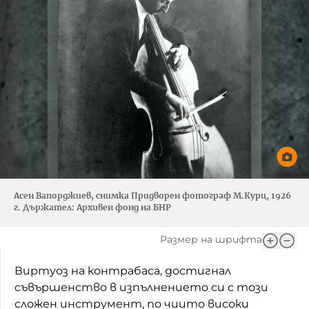
Асен Вапорджиев, снимка Придворен фотограф М.Курц, 1926
г. Държател: Архивен фонд на БНР
Размер на шрифта
Виртуоз на контрабаса, достигнал
съвършенство в изпълнението си с този
сложен инструмент, по чиито високи