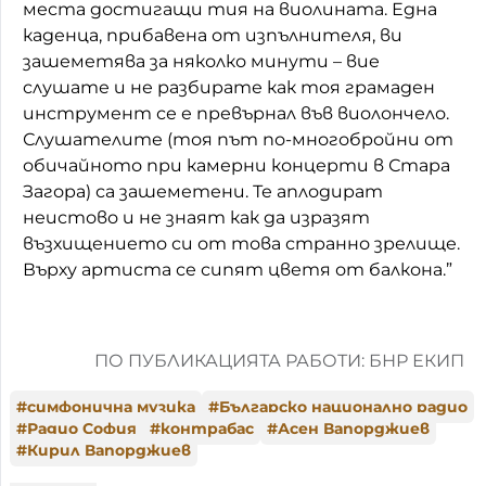
места достигащи тия на виолината. Една
каденца, прибавена от изпълнителя, ви
зашеметява за няколко минути – вие
слушате и не разбирате как тоя грамаден
инструмент се е превърнал във виолончело.
Слушателите (тоя път по-многобройни от
обичайното при камерни концерти в Стара
Загора) са зашеметени. Те аплодират
неистово и не знаят как да изразят
възхищението си от това странно зрелище.
Върху артиста се сипят цветя от балкона.”
ПО ПУБЛИКАЦИЯТА РАБОТИ: БНР ЕКИП
#
симфонична музика
#
Българско национално радио
#
Радио София
#
контрабас
#
Асен Вапорджиев
#
Кирил Вапорджиев