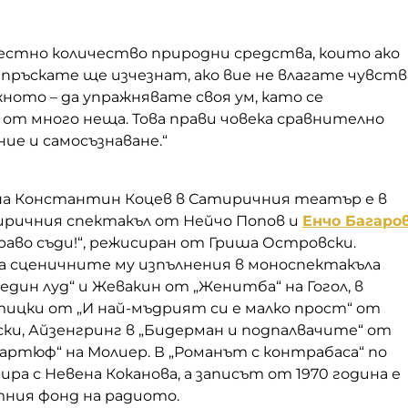
вестно количество природни средства, които ако
ръскате ще изчезнат, ако вие не влагате чувств
жното – да упражнявате своя ум, като се
от много неща. Това прави човека сравнително
ние и самосъзнаване.“
на Константин Коцев в Сатиричния театър е в
ричния спектакъл от Нейчо Попов и
Енчо Багаро
право съди!“, режисиран от Гриша Островски.
са сценичните му изпълнения в моноспектакъла
един луд“ и Жевакин от „Женитба“ на Гогол, в
тицки от „И най-мъдрият си е малко прост“ от
ки, Айзенгринг в „Бидерман и подпалвачите“ от
артюф“ на Молиер. В „Романът с контрабаса“ по
ира с Невена Коканова, а записът от 1970 година е
тния фонд на радиото.