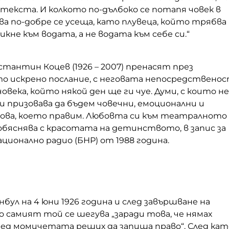
 текста. И колкото по-дълбоко се потапя човек в
а по-добре се усеща, като плувеца, който трябва
икне към водата, а не водата към себе си.“
тантин Коцев (1926 – 2007) пренасят през
о искрено послание, с неговата непосредствено
овека, който някой ден ще ги чуе. Думи, с които не
ни призовава да бъдем човечни, емоционални и
ова, което правим. Любовта си към театралното
бяснява с красотата на детинството, в запис за
ционално радио (БНР) от 1988 година.
нбул на 4 юни 1926 година и след завършване на
о самият той се шегува „заради това, че нямах
ред момичетата реших да запиша право“. След кат