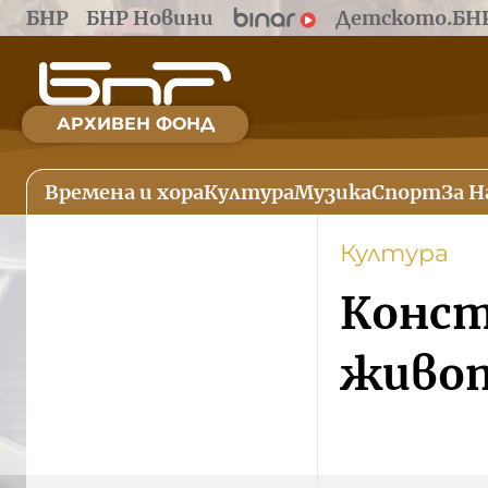
БНР
БНР Новини
Детското.БН
АРХИВЕН ФОНД
Времена и хора
Култура
Музика
Спорт
За Н
Култура
Конст
живот