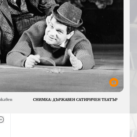
ржавен
СНИМКА:
ДЪРЖАВЕН САТИРИЧЕН ТЕАТЪР