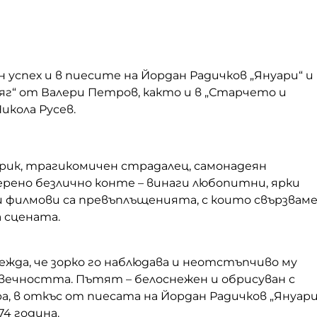
н успех и в пиесите на Йордан Радичков „Януари“ и
няг“ от Валери Петров, както и в „Старчето и
икола Русев.
трик, трагикомичен страдалец, самонадеян
ерено безлично конте – винаги любопитни, ярки
 филмови са превъплъщенията, с които свързвам
 сцената.
ежда, че зорко го наблюдава и неотстъпчиво му
 вечността. Пътят – белоснежен и обрисуван с
ра, в откъс от пиесата на Йордан Радичков „Януари
74 година.