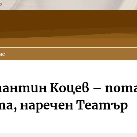
Р
ас
антин Коцев – пота
а, наречен Театър