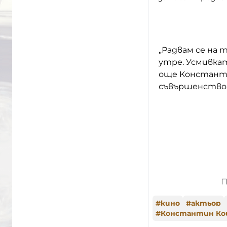
„Радвам се на 
утре. Усмивкат
още Константи
съвършенство в
П
#
кино
#
актьор
#
Константин Ко