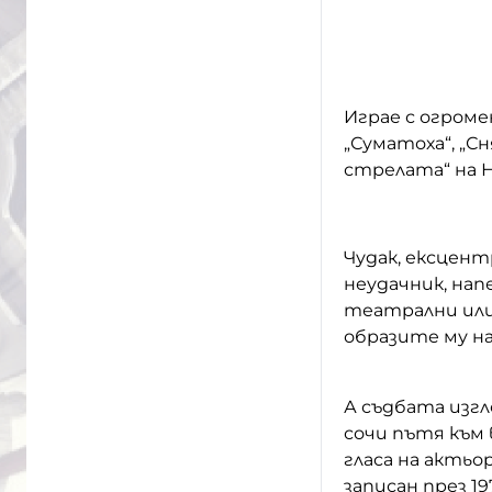
Играе с огроме
„Суматоха“, „С
стрелата“ на Н
Чудак, ексцен
неудачник, нап
театрални или
образите му на
А съдбата изгл
сочи пътя към
гласа на актьо
записан през 19