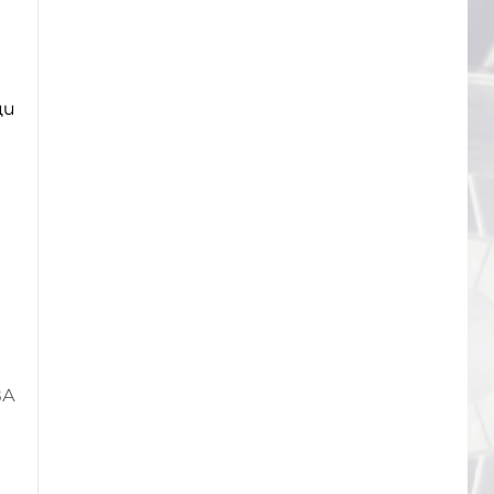
ци
ВА