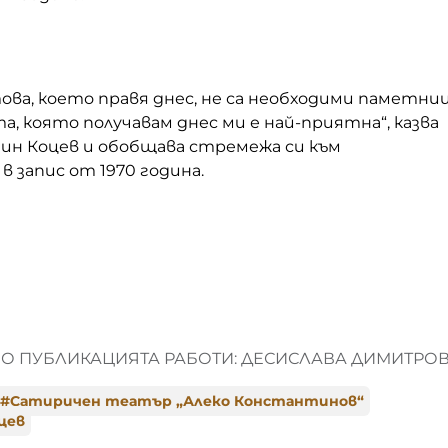
това, което правя днес, не са необходими паметни
а, която получавам днес ми е най-приятна“, казва
н Коцев и обобщава стремежа си към
 запис от 1970 година.
О ПУБЛИКАЦИЯТА РАБОТИ: ДЕСИСЛАВА ДИМИТРО
#
Сатиричен театър „Алеко Константинов“
цев