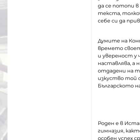
да се потопи в
текста, толков
себе си да прив
Думите на Конс
времето своет
и увереност у ч
наставлява, а 
отдадени на т
изкуство той о
Българското на
Роден е в Иста
гимназия, какт
особен успех с