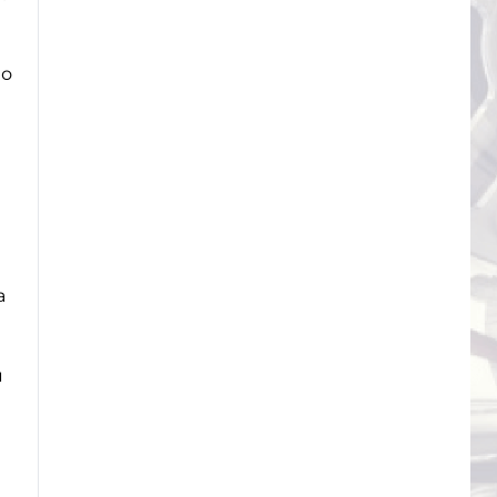
но
а
и