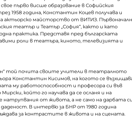
 свое първо висше образование в Софийския
рез 1958 година, Константин Коцев получава и
за актьорско майсторство от ВИТИЗ. Първоначал
ския театър и Театър „София“, както и като
бодна практика. Представя пред българската
равими роли в театъра, киното, телевизията и
лон“ той почита своите учители в театралното
ьора Константин Кисимов, на когото се възхищав
ната му работоспособност и професора си във
Мирски, който го научава да се осланя и на
 натрупвания от живота, а не само на дарбата с
даденост. В интервю за БНР от 1980 година
ъждава за контрастите в живота и на сцената.