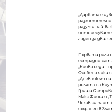
„Дарбата е из
разхитително п
разум и най-ва
интересувате 
годен за движе
Първата роля 
естрадно-сати
„Криво седи – 
Осебено ярки 
„Дневникът на 
ролята на Кру
Гриша Островс
Макс Фриш и „Т
Чехов си партн
съхранен в Зла