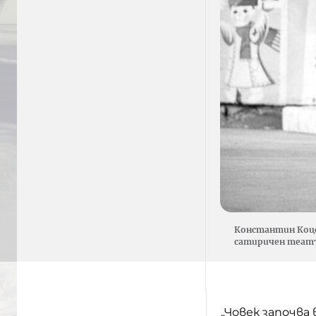
Константин Коце
сатиричен теат
„Човек започва