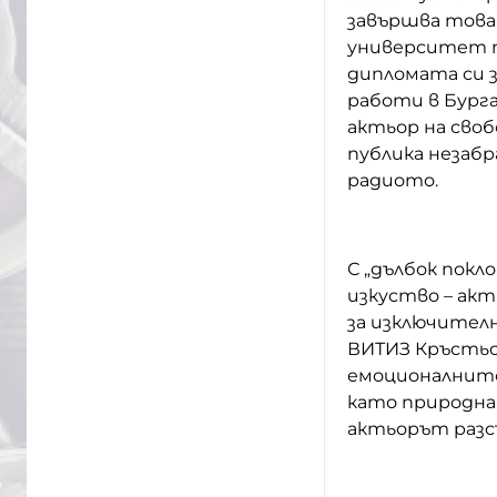
завършва това
университет п
дипломата си 
работи в Бурга
актьор на сво
публика незаб
радиото.
С „дълбок пок
изкуство – акт
за изключител
ВИТИЗ Кръстьо 
емоционалните
като природна 
актьорът разс