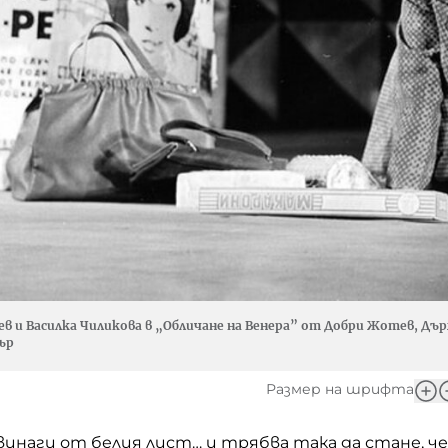
в и Василка Чиликова в „Обличане на Венера” от Добри Жотев, Дъ
ър
Размер на шрифта
 винаги от белия лист… и трябва така да стане, че