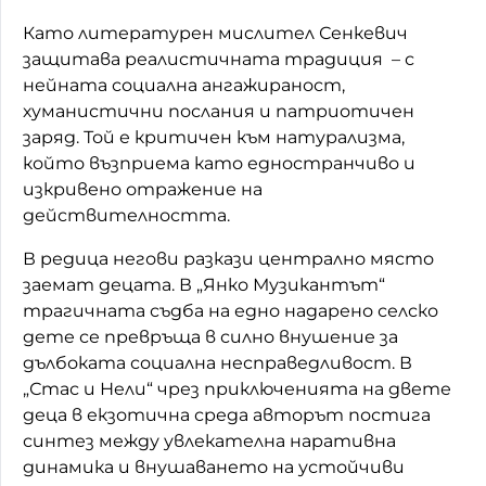
Като литературен мислител Сенкевич
защитава реалистичната традиция
– с
нейната социална ангажираност,
хуманистични послания и патриотичен
заряд. Той е критичен към натурализма,
който възприема като едностранчиво и
изкривено отражение на
действителността.
В редица негови разкази централно място
заемат децата. В „Янко Музикантът“
трагичната съдба на едно надарено селско
дете се превръща в силно внушение за
дълбоката социална несправедливост. В
„Стас и Нели“ чрез приключенията на двете
деца в екзотична среда авторът постига
синтез между увлекателна наративна
динамика и внушаването на устойчиви