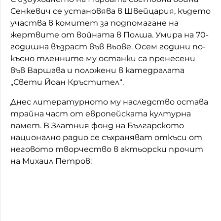
Сенкевич се установява в Швейцария, където
участва в комитет за подпомагане на
жертвите от войната в Полша. Умира на 70-
годишна възраст във Вьове. Осем години по-
късно тленните му останки са пренесени
във Варшава и положени в катедралата
„Свети Йоан Кръстител“.
Днес литературното му наследство остава
трайна част от европейската културна
памет. В Златния фонд на Българското
национално радио се съхраняват откъси от
неговото творчество в актьорски прочит
на Михаил Петров: