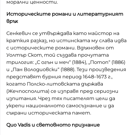
морални ценности.
Историческите романи и литературният
връх
Сенкевич се утвърждава като майстор на
краткия разказ, но истинската му слава идва
с историческите романи. Вдъхновен от
Уолтър Скот, той създава прочутата
трилогия: „С огън и меч“ (1884), „Потоп“ (1886)
и „Пан Володиовски“ (1888). Тези произведения
представят бурния период 1648–1673 г.,
когато Полско-литовската държава
(
Жечпосполита
) се изправя пред сериозни
изпитания. Чрез тях писателят цели да
укрепи националното самосъзнание и да
съхрани историческата памет.
Quo Vadis и световното признание