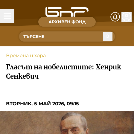
АРХИВЕН ФОНД
Времена и хора
Култура
Времена и хора
Музика
Гласът на нобелистите: Хенрик
Спорт
Сенкевич
За Нас
ВТОРНИК, 5 МАЙ 2026, 09:15
Съвет за електронни медии
БНР
БНР Новини
Детското.БНР