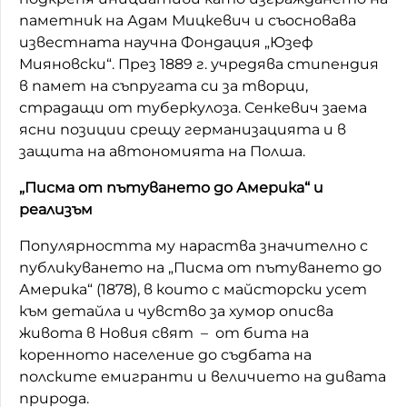
паметник на Адам Мицкевич и съосновава
известната научна Фондация „Юзеф
Мияновски“. През 1889 г. учредява стипендия
в памет на съпругата си за творци,
страдащи от туберкулоза. Сенкевич заема
ясни позиции срещу германизацията и в
защита на автономията на Полша.
„Писма от пътуването до Америка“ и
реализъм
Популярността му нараства значително с
публикуването на „Писма от пътуването до
Америка“ (1878), в които с майсторски усет
към детайла и чувство за хумор описва
живота в Новия свят
–
от бита на
коренното население до съдбата на
полските емигранти и величието на дивата
природа.