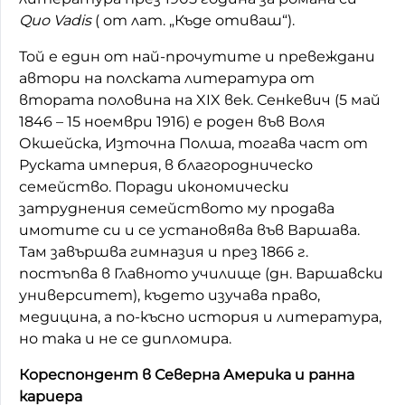
Quo Vadis
( от лат. „Къде отиваш“).
Той е един от най-прочутите и превеждани
автори на полската литература от
втората половина на XIX век. Сенкевич (5 май
1846 – 15 ноември 1916) е роден във Воля
Окшейска, Източна Полша, тогава част от
Руската империя, в благородническо
семейство. Поради икономически
затруднения семейството му продава
имотите си и се установява във Варшава.
Там завършва гимназия и през 1866 г.
постъпва в Главното училище (дн. Варшавски
университет), където изучава право,
медицина, а по-късно история и литература,
но така и не се дипломира.
Кореспондент в Северна Америка и ранна
кариера