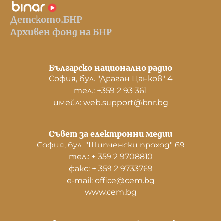
Детското.БНР
Архивен фонд на БНР
Българско национално радио
София, бул. "Драган Цанков" 4
тел.: +359 2 93 361
имейл: web.support@bnr.bg
Съвет за електронни медии
София, бул. "Шипченски проход" 69
тел.: + 359 2 9708810
факс: + 359 2 9733769
е-mail: office@cem.bg
www.cem.bg