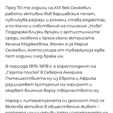
През 70-те години на XIX век Сенкевич
работи активно във варшавския печат,
публикува разкази и романи, става редактор,
а по-късно и собственик на списание „Нива“.
Поддържа близки връзки с артистичните
среди, особено с кръга около актрисата
Хелена Моджеевска. Женен е за Мария
Сенкевич, която умира от туберкулоза едва
пет години след брака им.
В периода 1876–1878 г. е кореспондент на
„Газета полска“ в Северна Америка.
Пътешествията му из Европа и Африка
разширяват културния му хоризонт и
оказват влияние върху творчеството му.
Наред с литературната си дейност той се
включва активно в обществения живот –
подкрепя инициативи като изграждането на