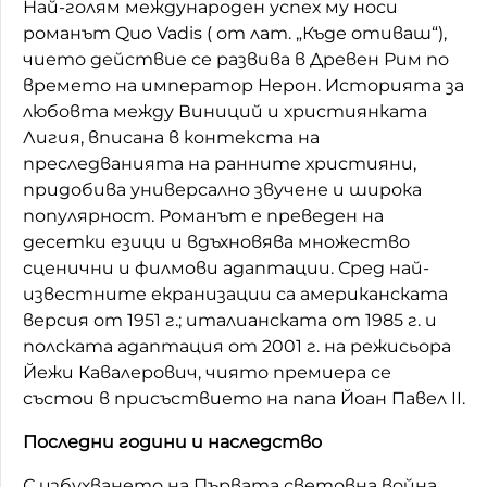
Най-голям международен успех му носи
романът Quo Vadis ( от лат. „Къде отиваш“),
чието действие се развива в Древен Рим по
времето на император Нерон. Историята за
любовта между Виниций и християнката
Лигия, вписана в контекста на
преследванията на ранните християни,
придобива универсално звучене и широка
популярност. Романът е преведен на
десетки езици и вдъхновява множество
сценични и филмови адаптации. Сред най-
известните екранизации са американската
версия от 1951 г.; италианската от 1985 г. и
полската адаптация от 2001 г. на режисьора
Йежи Кавалерович, чиято премиера се
състои в присъствието на папа Йоан Павел II.
Последни години и наследство
С избухването на Първата световна война