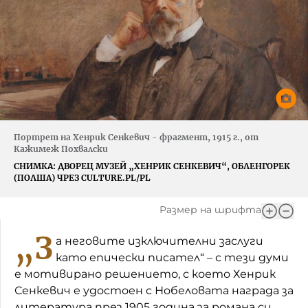
Портрет на Хенрик Сенкевич - фрагмент, 1915 г., от
Кажимеж Похвалски
СНИМКА:
ДВОРЕЦ МУЗЕЙ „ХЕНРИК СЕНКЕВИЧ“, ОБЛЕНГОРЕК
(ПОЛША) ЧРЕЗ CULTURE.PL/PL
Размер на шрифта
„З
а неговите изключителни заслуги
като епически писател“ – с тези думи
е мотивирано решението, с което Хенрик
Сенкевич е удостоен с Нобеловата награда за
литература през 1905 година за романа си