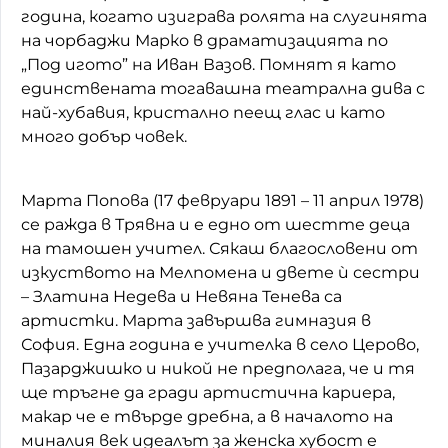
година, когато изиграва ролята на слугинята
на чорбаджи Марко в драматизацията по
„Под игото” на Иван Вазов. Помнят я като
единствената тогавашна театрална дива с
най-хубавия, кристално пеещ глас и като
много добър човек.
Марта Попова (17 февруари 1891 – 11 април 1978)
се ражда в Трявна и е едно от шестте деца
на тамошен учител. Сякаш благословени от
изкуството на Мелпомена и двете ѝ сестри
– Златина Недева и Невяна Тенева са
артистки. Марта завършва гимназия в
София. Една година е учителка в село Церово,
Пазарджишко и никой не предполага, че и тя
ще тръгне да гради артистична кариера,
макар че е твърде дребна, а в началото на
миналия век идеалът за женска хубост е