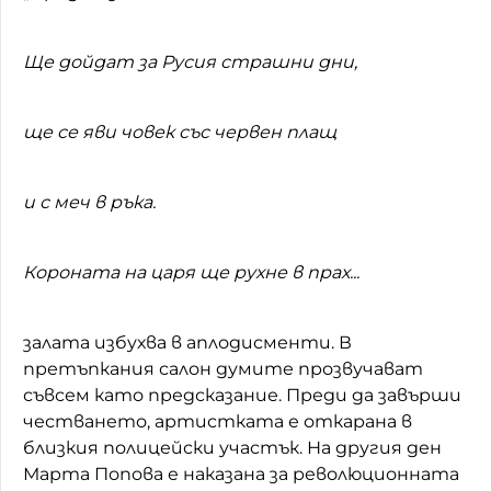
Ще дойдат за Русия страшни дни,
ще се яви човек със червен плащ
и с меч в ръка.
Короната на царя ще рухне в прах...
залата избухва в аплодисменти. В
претъпкания салон думите прозвучават
съвсем като предсказание. Преди да завърши
честването, артистката е откарана в
близкия полицейски участък. На другия ден
Марта Попова е наказана за революционната