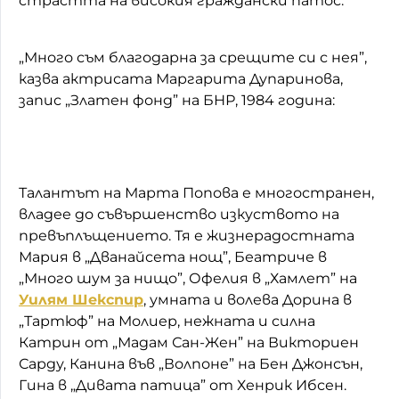
страстта на високия граждански патос.
„Много съм благодарна за срещите си с нея”,
казва актрисата Маргарита Дупаринова,
запис „Златен фонд” на БНР, 1984 година:
Талантът на Марта Попова е многостранен,
владее до съвършенство изкуството на
превъплъщението. Тя е жизнерадостната
Мария в „Дванайсета нощ”, Беатриче в
„Много шум за нищо”, Офелия в „Хамлет” на
Уилям Шекспир
, умната и волева Дорина в
„Тартюф” на Молиер, нежната и силна
Катрин от „Мадам Сан-Жен” на Викториен
Сарду, Канина във „Волпоне” на Бен Джонсън,
Гина в „Дивата патица” от Хенрик Ибсен.