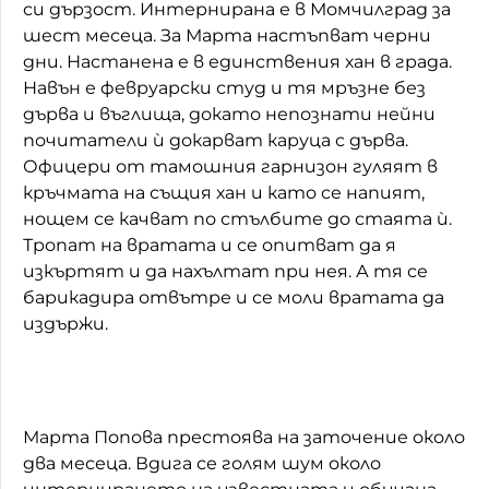
си дързост. Интернирана е в Момчилград за
шест месеца. За Марта настъпват черни
дни. Настанена е в единствения хан в града.
Навън е февруарски студ и тя мръзне без
дърва и въглища, докато непознати нейни
почитатели ѝ докарват каруца с дърва.
Офицери от тамошния гарнизон гуляят в
кръчмата на същия хан и като се напият,
нощем се качват по стълбите до стаята ѝ.
Тропат на вратата и се опитват да я
изкъртят и да нахълтат при нея. А тя се
барикадира отвътре и се моли вратата да
издържи.
Марта Попова престоява на заточение около
два месеца. Вдига се голям шум около