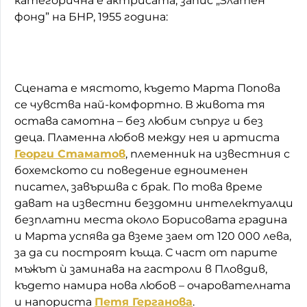
категорична е актрисата, запис „Златен
фонд” на БНР, 1955 година:
Сцената е мястото, където Марта Попова
се чувства най-комфортно. В живота тя
остава самотна – без любим съпруг и без
деца. Пламенна любов между нея и артиста
Георги Стаматов
, племенник на известния с
бохемското си поведение едноименен
писател, завършва с брак. По това време
дават на известни бездомни интелектуалци
безплатни места около Борисовата градина
и Марта успява да вземе заем от 120 000 лева,
за да си построят къща. С част от парите
мъжът ѝ заминава на гастроли в Пловдив,
където намира нова любов – очарователната
и напориста
Петя Герганова
.