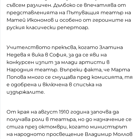
съвсем различен. Дълбоко се впечатлява от
представленията на Пътуващия театър на
Матей Икономов и особено от героините на
руския класически репертоар.
Учителството прекъсва, когато Златина
Недева я вика в София, за да се яви на
конкурсен изпит за млади артисти в
Народния театър. Въпреки факта, че Марта
Попова много се смущава пред комисията, тя
е одобрена и включена в списъка на
издържалите.
От края на август 1910 година започва да
получава роли в театъра, но до назначение се
стига през октомври, когато министърът
на народното просвещение Владимир Моллов