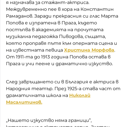
я назначава за стажант-актриса.
Междувременно пее в хора на Константин
Рамаданов. Заради прекрасния си глас Марта
Попова е изпратена в Прага, където
постъпва в академията на прочутата
музикална педагожка Пиводова, същата,
която проправя пътя към оперната сцена и
на известната певица
Христина Морфова
.
От 1911-та до 1913 година Попова остава в
Прага и учи пеене и драматично изкуство.
След завръщането си в България е актриса в
Народния театър. През 1925-а става част от
драматичната школа на
Николай
Масалитинов.
„Нашето изкуство няма граници”,