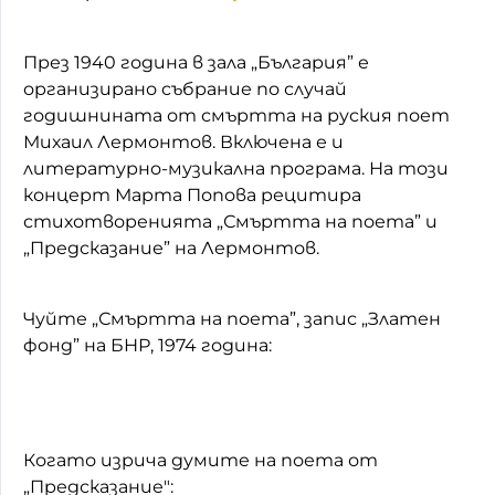
През 1940 година в зала „България” е
организирано събрание по случай
годишнината от смъртта на руския поет
Михаил Лермонтов. Включена е и
литературно-музикална програма. На този
концерт Марта Попова рецитира
стихотворенията „Смъртта на поета” и
„Предсказание” на Лермонтов.
Чуйте „Смъртта на поета”, запис „Златен
фонд” на БНР, 1974 година:
Когато изрича думите на поета от
„Предсказание":