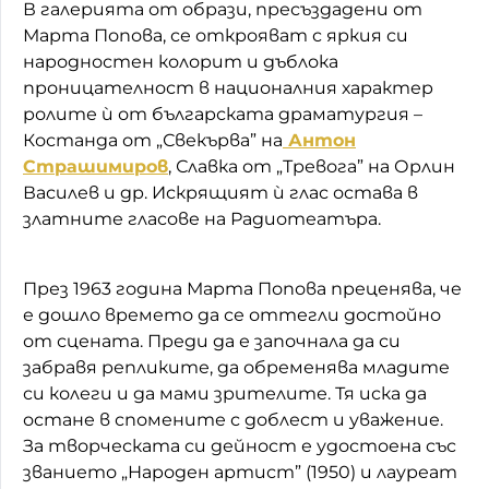
В галерията от образи, пресъздадени от
Марта Попова, се открояват с яркия си
народностен колорит и дъблока
проницателност в националния характер
ролите ѝ от българската драматургия –
Костанда от „Свекърва” на
Антон
Страшимиров
, Славка от „Тревога” на Орлин
Василев и др. Искрящият ѝ глас остава в
златните гласове на Радиотеатъра.
През 1963 година Марта Попова преценява, че
е дошло времето да се оттегли достойно
от сцената. Преди да е започнала да си
забравя репликите, да обременява младите
си колеги и да мами зрителите. Тя иска да
остане в спомените с доблест и уважение.
За творческата си дейност е удостоена със
званието „Народен артист” (1950) и лауреат