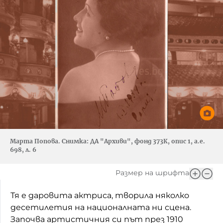
Марта Попова. Снимка: ДА "Архиви", фонд 373К, опис 1, а.е.
698, л. 6
Размер на шрифта
Тя е даровита актриса, творила няколко
десетилетия на националната ни сцена.
Започва артистичния си път през 1910