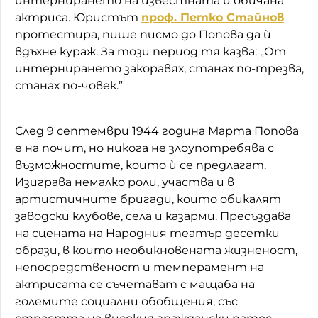
интернирането на известната и обичана
актриса. Юристът
проф. Петко Стайнов
протестира, пише писмо до Попова да ѝ
вдъхне кураж. За този период тя казва: „От
интернирането закоравях, станах по-трезва,
станах по-човек.”
След 9 септември 1944 година Марта Попова
е на почит, но никога не злоупотребява с
възможностите, които ѝ се предлагат.
Изиграва немалко роли, участва и в
артистичните бригади, които обикалят
заводски клубове, села и казарми. Пресъздава
на сцената на Народния театър десетки
образи, в които необикновената жизненост,
непосредственост и темперамент на
актрисата се съчетават с мащаба на
големите социални обобщения, със