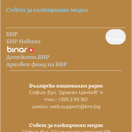
Съвет за електронни медии
БНР
Нагоре
БНР Новини
Детското.БНР
Архивен фонд на БНР
Българско национално радио
София, бул. "Драган Цанков" 4
тел.: +359 2 93 361
имейл: web.support@bnr.bg
Съвет за електронни медии
София, бул. "Шипченски проход" 69