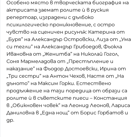
Особено място в творческата биография на
актрисата заемат ролите ѝ в руския
репертоар, изградени с дълбоко
психилогическо проникновение, с остро
чувство на сценичен рисунък: Катерина от
„Буря” на Александър Островски, Лиза от „Ума
си тегли” на Александър Грибоедов, Фьокла
Ивановна от „Женитба” на Николай Гогол,
Соня Мармеладова от „Престъпление и
наказание” на Фьодор Достоевски, Ирина от
„Три сестри” на Антон Чехов, Настя от „На
дъното” на Максим Горки. Естествено
продължение на тази поредица от образи са
ролите ѝ в съветските пиеси – Констанция
в „Обикновен човек” на Леонид Леонов, Лариса
Даниловна в „Една нощ” от Борис Горбатов и
др.