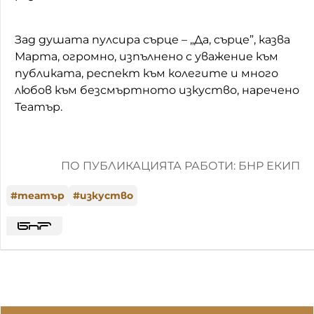
Зад душата пулсира сърце – „Да, сърце”, казва
Марта, огромно, изпълнено с уважение към
публиката, респект към колегите и много
любов към безсмъртното изкуство, наречено
Театър.
ПО ПУБЛИКАЦИЯТА РАБОТИ: БНР ЕКИП
#
театър
#
изкуство