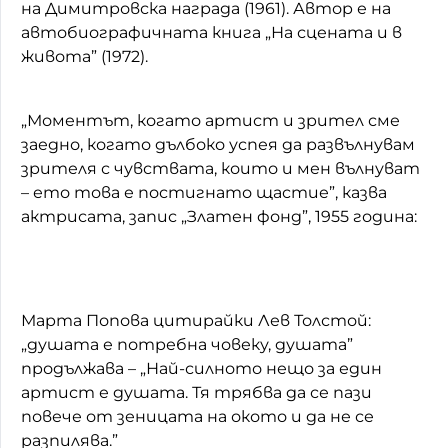
на Димитровска награда (1961). Автор е на
автобиографичната книга „На сцената и в
живота” (1972).
„Моментът, когато артист и зрител сме
заедно, когато дълбоко успея да развълнувам
зрителя с чувствата, които и мен вълнуват
– ето това е постигнато щастие”, казва
актрисата, запис „Златен фонд”, 1955 година:
Марта Попова цитирайки Лев Толстой:
„душата е потребна човеку, душата”
продължава – „Най-силното нещо за един
артист е душата. Тя трябва да се пази
повече от зеницата на окото и да не се
разпилява.”