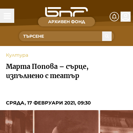
АРХИВЕН ФОНД
Времена и хора
Култура
Култура
Музика
Марта Попова – сърце,
Спорт
изпълнено с театър
За Нас
СРЯДА, 17 ФЕВРУАРИ 2021, 09:30
Съвет за електронни медии
БНР
БНР Новини
Детското.БНР