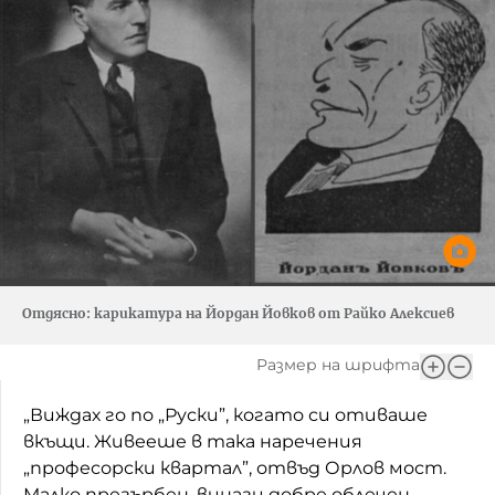
Отдясно: карикатура на Йордан Йовков от Райко Алексиев
Размер на шрифта
„Виждах го по „Руски”, когато си отиваше
вкъщи. Живееше в така наречения
„професорски квартал”, отвъд Орлов мост.
Малко прегърбен, винаги добре облечен,