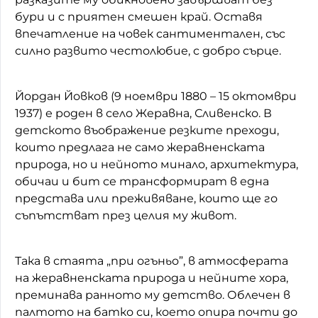
бури и с приятен смешен край. Оставя
впечатление на човек сантиментален, със
силно развито честолюбие, с добро сърце.
Йордан Йовков (9 ноември 1880 – 15 октомври
1937) е роден в село Жеравна, Сливенско. В
детското въображение резките преходи,
които предлага не само жеравненската
природа, но и нейното минало, архитектура,
обичаи и бит се трансформират в една
представа или преживяване, които ще го
съпътстват през целия му живот.
Така в стаята „при огъньо”, в атмосферата
на жеравненската природа и нейните хора,
преминава ранното му детство. Облечен в
палтото на батко си, което опира почти до