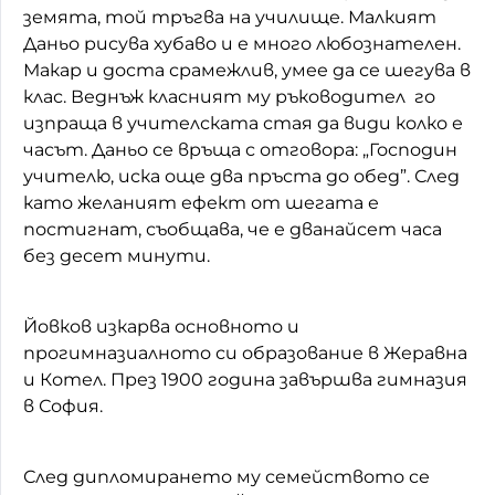
земята, той тръгва на училище. Малкият
Даньо рисува хубаво и е много любознателен.
Макар и доста срамежлив, умее да се шегува в
клас. Веднъж класният му ръководител го
изпраща в учителската стая да види колко е
часът. Даньо се връща с отговора: „Господин
учителю, иска още два пръста до обед”. След
като желаният ефект от шегата е
постигнат, съобщава, че е дванайсет часа
без десет минути.
Йовков изкарва основното и
прогимназиалното си образование в Жеравна
и Котел. През 1900 година завършва гимназия
в София.
След дипломирането му семейството се