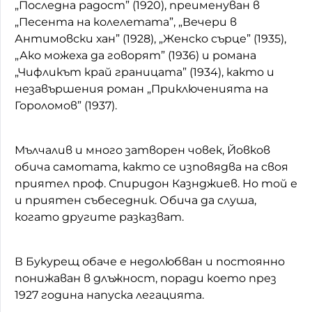
„Последна радост” (1920), преименуван в
„Песента на колелетата”, „Вечери в
Антимовски хан” (1928), „Женско сърце” (1935),
„Ако можеха да говорят” (1936) и романа
„Чифликът край границата” (1934), както и
незавършения роман „Приключенията на
Гороломов” (1937).
Мълчалив и много затворен човек, Йовков
обича самотата, както се изповядва на своя
приятел проф. Спиридон Казнджиев. Но той е
и приятен събеседник. Обича да слуша,
когато другите разказват.
В Букурещ обаче е недолюбван и постоянно
понижаван в длъжност, поради което през
1927 година напуска легацията.