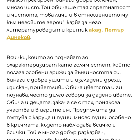
много чист. Той обичаше тая спретнатост
и чистота, това личи и в отношението му
към неговите герои”, казва за него
литературоведът и критик
акад. Петър
Динеков
.
Всички, които го познават го
охарактеризират като голям естет, който
полага особени грижи за външността си,
винаги с добре ушити и изгладени дрехи,
изискан, приветлив... Обича цветята и ги
познава, често дълго говори за дадено цвете.
Обича и децата, закача се с тях, понякога
участва и в игрите им. Предпочита да
пътува с каруца и пуши, много пуши, особено
в кръчмата, където наблюдава всичко и
всички. Той е много добър разказвач,
разказите му обикновено завършват без