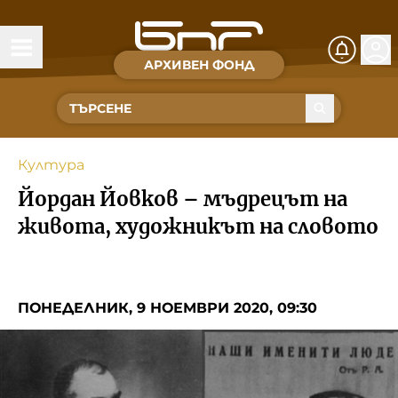
АРХИВЕН ФОНД
Времена и хора
Култура
Култура
Музика
Йордан Йовков – мъдрецът на
Спорт
живота, художникът на словото
За Нас
ПОНЕДЕЛНИК, 9 НОЕМВРИ 2020, 09:30
Съвет за електронни медии
БНР
БНР Новини
Детското.БНР