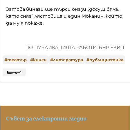
Затова винаги ще търси онази „досущ бяла,
като сняг” лястовица и един Моканин, който
да му я покаже.
ПО ПУБЛИКАЦИЯТА РАБОТИ: БНР ЕКИП
#
театър
#
книги
#
литература
#
публицистика
Съвет за електронни медии