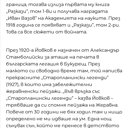
граница, тогава излиза първата му книга
„Разкази”, том 1-ви и получава наградата
„Иван Вазов” на Академията на науките. През
1918 година се появяват и „Разкази”, том 2-ри.
Това са все сюжети от войната.
През 1920-а Йовков е назначен от Александър
Стамболийски за аташе на печата в
българската легация в Букурещ. През
малкото си свободно време там, той написва
прекрасните „Старопланински легенди”
(1927), в които има забележителни
жеравненски пейзажи. „Във връзка със
„Старопланински легенди” – казва Йовков –
трябваше да си спомня пейзажа на Жеравна.
Повече от 30 години не бях ходил там и нищо
определено не ми идваше на ум. Една нощ
сънувах сън, който ме пренесе в детството