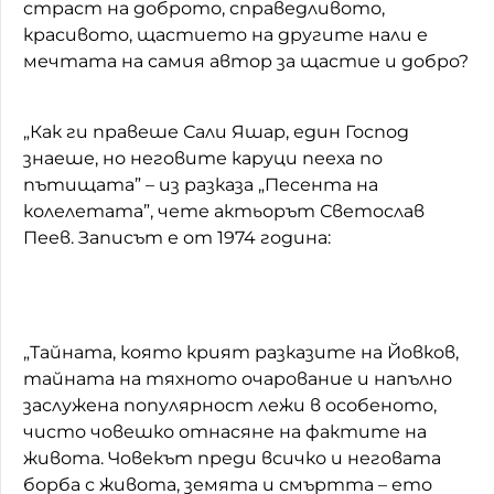
страст на доброто, справедливото,
красивото, щастието на другите нали е
мечтата на самия автор за щастие и добро?
„Как ги правеше Сали Яшар, един Господ
знаеше, но неговите каруци пееха по
пътищата” – из разказа „Песента на
колелетата”, чете актьорът Светослав
Пеев. Записът е от 1974 година:
„Тайната, която крият разказите на Йовков,
тайната на тяхното очарование и напълно
заслужена популярност лежи в особеното,
чисто човешко отнасяне на фактите на
живота. Човекът преди всичко и неговата
борба с живота, земята и смъртта – ето