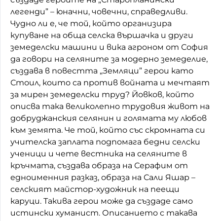
легенди” – юначни, човечни, справедливи.
Чудно ли е, че той, който организира
купуване на обща селска вършачка и други
земеделски машини и вика агроном от София
да говори на селяните за модерно земеделие,
създава в повестта „Земляци” герои като
Стоил, които са против войната и мечтаят
за мирен земеделски труд? Йовков, който
описва така великолепно трудовия живот на
добруджанския селянин и голямата му любов
към земята. Че той, който със скромната си
учителска заплата подпомага бедни селски
ученици и чете вестника на селяните в
кръчмата, създава образа на Серафим от
едноименния разказ, образа на Сали Яшар –
селският майстор-художник на пеещи
каруци. Такива герои може да създаде само
истински хуманист. Описанието с такава