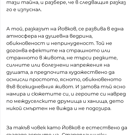
тази тайна, и разбере, че в следващия разказ
го е изпуснал.
А той, разказът на Йовков, се развива в една
атмосфера на душевна ведрина,
обикновеност и непринуденост. Той не
догонва ефектите на страшното или
странното в живота, не търси редките,
силните или болезнени напрежения на
душата, а предпочита художествено да
осмисли простото, ясното, обикновеното
във всекидневния живот. И затова тъй ясно
намира и сюжетите си, и героите си навред
по междуселските друмища и ханища, дето
никой смъртен не вижда и не подозира.
За такъв човек като Йовков е естествено да
създаде героите на „Старопланински