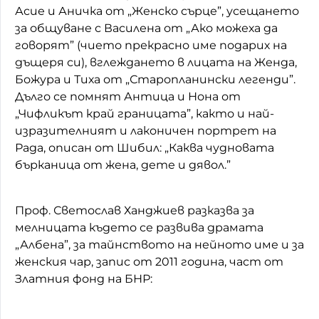
Асие и Аничка от „Женско сърце”, усещането
за общуване с Василена от „Ако можеха да
говорят” (чието прекрасно име подарих на
дъщеря си), вглеждането в лицата на Женда,
Божура и Тиха от „Старопланински легенди”.
Дълго се помнят Антица и Нона от
„Чифликът край границата”, както и най-
изразителният и лаконичен портрет на
Рада, описан от Шибил: „Каква чудновата
бърканица от жена, дете и дявол.”
Проф. Светослав Ханджиев разказва за
мелницата където се развива драмата
„Албена”, за тайнството на нейното име и за
женския чар, запис от 2011 година, част от
Златния фонд на БНР: