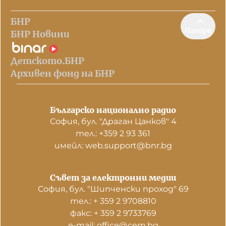
БНР
Нагоре
БНР Новини
Детското.БНР
Архивен фонд на БНР
Българско национално радио
София, бул. "Драган Цанков" 4
тел.: +359 2 93 361
имейл: web.support@bnr.bg
Съвет за електронни медии
София, бул. "Шипченски проход" 69
тел.: + 359 2 9708810
факс: + 359 2 9733769
е-mail: office@cem.bg