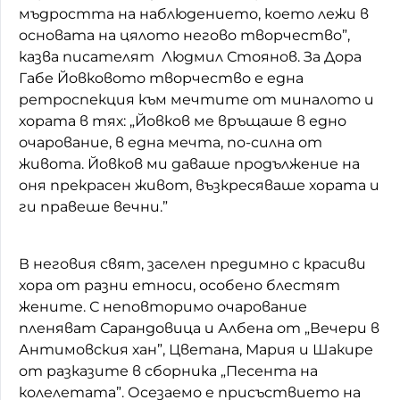
мъдростта на наблюдението, което лежи в
основата на цялото негово творчество”,
казва писателят Людмил Стоянов. За Дора
Габе Йовковото творчество е една
ретроспекция към мечтите от миналото и
хората в тях: „Йовков ме връщаше в едно
очарование, в една мечта, по-силна от
живота. Йовков ми даваше продължение на
оня прекрасен живот, възкресяваше хората и
ги правеше вечни.”
В неговия свят, заселен предимно с красиви
хора от разни етноси, особено блестят
жените. С неповторимо очарование
пленяват Сарандовица и Албена от „Вечери в
Антимовския хан”, Цветана, Мария и Шакире
от разказите в сборника „Песента на
колелетата”. Осезаемо е присъствието на