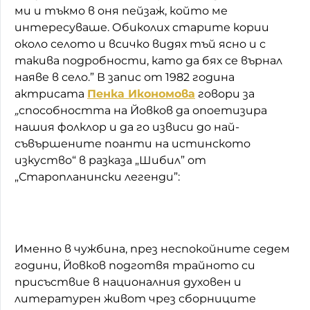
ми и тъкмо в оня пейзаж, който ме
интересуваше. Обиколих старите кории
около селото и всичко видях тъй ясно и с
такива подробности, като да бях се върнал
наяве в село.” В запис от 1982 година
актрисата
Пенка Икономова
говори за
„
способността на Йовков да опоетизира
нашия фолклор и да го извиси до най-
съвършените поанти на истинското
изкуство“ в разказа „Шибил” от
„Старопланински легенди”:
Именно в чужбина, през неспокойните седем
години, Йовков подготвя трайното си
присъствие в националния духовен и
литературен живот чрез сборниците