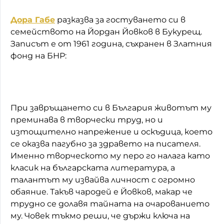
Дора Габе
разказва за гостуването си в
семейството на Йордан Йовков в Букурещ.
Записът е от 1961 година, съхранен в Златния
фонд на БНР:
При завръщането си в България животът му
преминава в творчески труд, но и
изтощително напрежение и оскъдица, което
се оказва пагубно за здравето на писателя.
Именно творческото му перо го налага като
класик на българската литература, а
талантът му извайва личност с огромно
обаяние. Такъв чародей е Йовков, макар че
трудно се долавя тайната на очарованието
му. Човек тъкмо реши, че държи ключа на