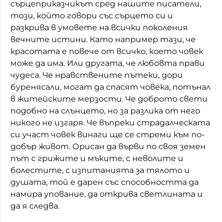
сърцеприказчикът
сред нашите писатели,
този, който говори със сърцето си и
разкрива в умовете на всички поколения
вечните истини. Като например тази, че
красотата е повече от всичко, което човек
може да има. Или другата, че любовта прави
чудеса. Че нравствените пътеки, дори
буренясали, могат да спасят човека, потънал
в житейските мерзости. Че доброто свети
подобно на слънцето, но за разлика от него
никого не изгаря. Че въпреки страдалческата
си участ човек винаги ще се стреми към по-
добър живот. Орисан да върви по своя земен
път с грижите и мъките, с неволите и
болестите, с изпитанията за тялото и
душата, той е дарен със способността да
намира упование, да открива светлината и
да я следва.