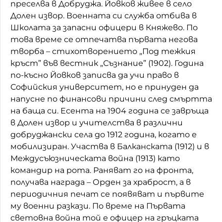
преселва в Добруджа. Йовков живее в село
Долен извор. Военната си служба отбива в
Школата за запасни офицери в Княжево. По
това време се отпечатва първата негова
творба – стихотворението „Под тежкия
кръст” във вестник „Съзнание” (1902). Година
по-късно Йовков записва да учи право в
Софийския университет, но е принуден да
напусне по финансови причини след смъртта
на баща си. Есента на 1904 година се завръща
в Долен извор и учителства в различни
добруджански села до 1912 година, когато е
мобилизиран. Участва в Балканската (1912) и в
Междусъюзническата война (1913) като
командир на рота. Раняват го на фронта,
получава награда – Орден за храброст, а в
периодичния печат се появяват и първите
му военни разкази. По време на Първата
световна война той е офицер на гръцката