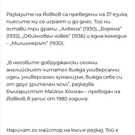
Разказите на Йовков са преведени на 37 езика,
пиесите му се играят и до днес. Той ни
остави три драми: „Албена” (1930), „Боряна”
(1932), „Обикновен човек” (1936) и една комедия
– „Милионерът” (1930).
„В неговите добруджански селяни
английският читател вижда универсални
идеи, универсален хуманизъм, вижда себе си
от друг зрителен ъгъл”, разказва
българистът Майкъл Холман – преводач на
Йовков, в запис от 1980 година:
Наричат го майстор на късия разказ. Той е