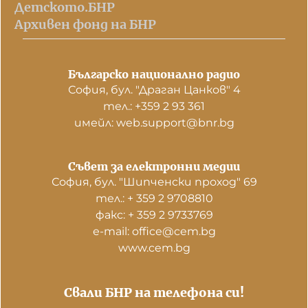
Детското.БНР
Архивен фонд на БНР
Българско национално радио
София, бул. "Драган Цанков" 4
тел.: +359 2 93 361
имейл: web.support@bnr.bg
Съвет за електронни медии
София, бул. "Шипченски проход" 69
тел.: + 359 2 9708810
факс: + 359 2 9733769
е-mail: office@cem.bg
www.cem.bg
Свали БНР на телефона си!