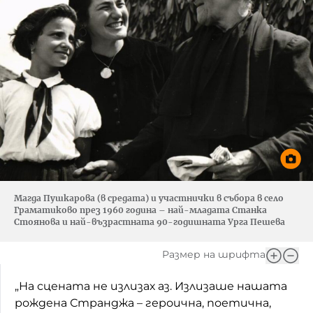
Магда Пушкарова (в средата) и участнички в събора в село
Граматиково през 1960 година – най-младата Станка
Стоянова и най-възрастната 90-годишната Урга Пешева
Размер на шрифта
„На сцената не излизах аз. Излизаше нашата
рождена Странджа – героична, поетична,