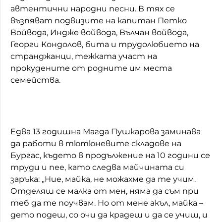
автентични народни песни. В тях се
възпяват подвизите на капитан Петко
Войвода, Индже войвода, Вълчан войвода,
Георги Кондолов, бита и трудолюбието на
странджанци, тежката участ на
прокудените от родните им места
семейства.
Едва 13 годишна Магда Пушкарова заминава
да работи в тютюневите складове на
Бургас, където в продължение на 10 години се
труди и пее, като следва майчината си
заръка: „Ние, майка, не можахме да те учим.
Отделяш се малка от мен, няма да съм при
теб да те поучвам. Но от мене акъл, майка –
дето подеш, со очи да крадеш и да се учиш, и