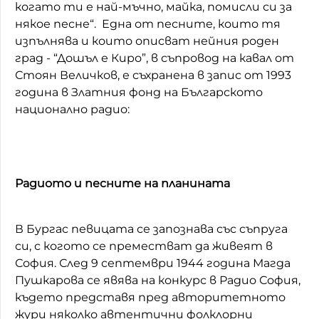
когато ти е най-мъчно, майка, помисли си за
някое песне“. Една от песните, които тя
изпълнява и които описват нейния роден
град - “Дошъл е Киро”, в съпровод на кавал от
Стоян Величков, е съхранена в запис от 1993
година в Златния фонд на Българското
национално радио:
Радиото и песните на планината
В Бургас певицата се запознава със съпруга
си, с когото се преместват да живеят в
София. След 9 септември 1944 година Магда
Пушкарова се явява на конкурс в Радио София,
където представя пред авторитетното
жури няколко автентични фолклорни