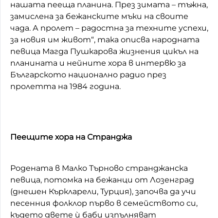
нашата пееща планина. През зимата – тъжна,
замислена за бежанските мъки на своите
чада. А пролет – радостна за техните успехи,
за новия им живот“, така описва народната
певица Магда Пушкарова жизнения цикъл на
планината и нейните хора в интервю за
Българското национално радио през
пролетта на 1984 година.
Пеещите хора на Странджа
Родената в Малко Търново странджанска
певица, потомка на бежанци от Лозенград
(днешен Къркларели, Турция), започва да учи
песенния фолклор първо в семейството си,
където двете ѝ баби изпълняват