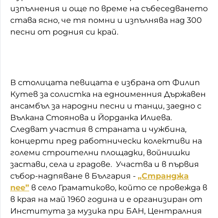
изпълнения и още по време на събеседването
става ясно, че тя помни и изпълнява над 300
песни от родния си край.
В столицата певицата е избрана от Филип
Кутев за солистка на едноименния Държавен
ансамбъл за народни песни и танци, заедно с
Вълкана Стоянова и Йорданка Илиева.
Следват участия в страната и чужбина,
концерти пред работнически колективи на
големи строителни площадки, войнишки
застави, села и градове. Участва и в първия
събор-надпяване в България -
„Странджа
пее”
в село Граматиково, който се провежда в
в края на май 1960 година и е организиран от
Института за музика при БАН, Централния