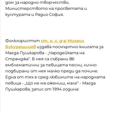
дом за народно творчество,
Министерството на просветата и
културата и Радио София.
Фолклористът
ст. н. с. д-р Михаил
Букурещлиев
издава посмъртно книгата за
Магда Пушкарова - „Чародейката на
Странджа“. В нея са събрани 86
емблематични за певицата песни, лично
подбирани от нея малко преди да почине.
Една от тях е сред любимите на народната
певица - „Що не ма ожениш, мале“ - Магда
Пушкарова, запис от 1994 година: