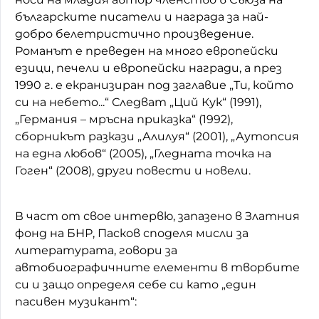
българските писатели и награда за най-
добро белетристично произведение.
Романът е преведен на много европейски
езици, печели и европейски награди, а през
1990 г. е екранизиран под заглавие „Ти, който
си на небето...“ Следват „Ций Кук“ (1991),
„Германия – мръсна приказка“ (1992),
сборникът разкази „Алилуя“ (2001), „Аутопсия
на една любов“ (2005), „Гледната точка на
Гоген“ (2008), други повести и новели.
В част от свое интервю, запазено в Златния
фонд на БНР, Пасков споделя мисли за
литературата, говори за
автобиографичните елементи в творбите
си и защо определя себе си като „един
пасивен музикант“: