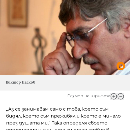
Виктор Пасков
Размер на шрифта
„Аз се занимавам само с това, което съм
видял, което съм преживял и което е минало
през душата ми.“ Така определя своето
отношение и личното си присъствие в