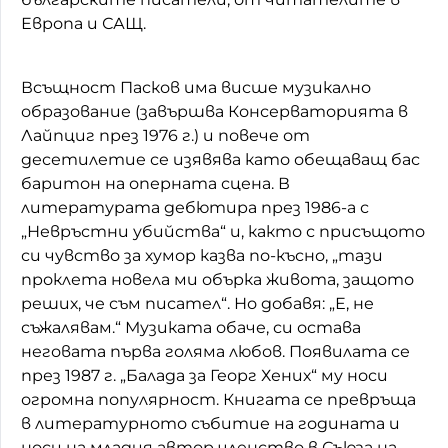
Европа и САЩ.
Всъщност Пасков има висше музикално
образование (завършва Консерваторията в
Лайпциг през 1976 г.) и повече от
десетилетие се изявява като обещаващ бас
баритон на оперната сцена. В
литературата дебютира през 1986-а с
„Невръстни убийства“ и, както с присъщото
си чувство за хумор казва по-късно, „тази
проклета новела ми обърка живота, защото
реших, че съм писател“. Но добавя: „Е, не
съжалявам.“ Музиката обаче, си остава
неговата първа голяма любов. Появилата се
през 1987 г. „Балада за Георг Хених“ му носи
огромна популярност. Книгата се превръща
в литературното събитие на годината и
носи на младия автор членство в Съюза на