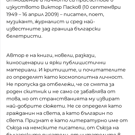
изкуството Виктор Пасков (10 септември
1949 – 16 април 2009) – писател, поет,
музикант, журналист и сред най-
известните зад граница български
белетристи.
Автор е на книги, новели, разкази,
киносценарии и ярки публицистични
материали. И критиците, и почитателите
го определят като космополитна личност.
Не пропуска да отбележи, че се смята за
роден скитник и не само се забавлява от
това, но от странстванията му извират
най-добрите сюжети. Не се определя като
гражданин на света, а като българин по
света. Признат е като литературно име от
Съюза на немските писатели, от Съюза на
българските писатели, от читателите в