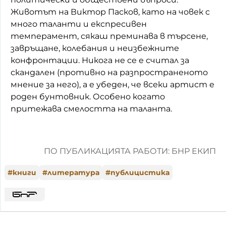
Животът на Виктор Пасков, като на човек с
много таланти и експресивен
темперамент, сякаш преминава в търсене,
завръщане, колебания и неизбежните
конфронтации. Никога не се е считал за
скандален (противно на разпространеното
мнение за него), а е убеден, че всеки артист е
роден бунтовник. Особено когато
притежава смелостта на таланта.
ПО ПУБЛИКАЦИЯТА РАБОТИ: БНР ЕКИП
#
книги
#
литература
#
публицистика