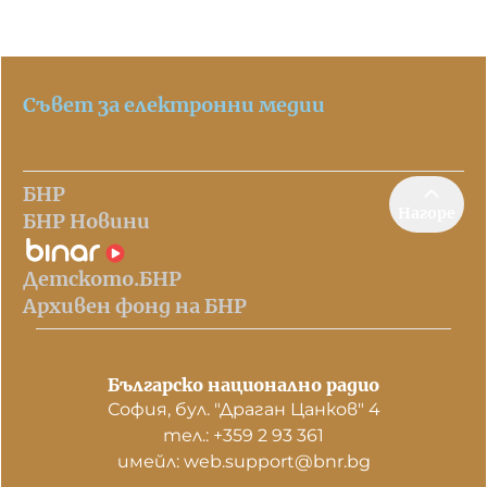
Съвет за електронни медии
БНР
Нагоре
БНР Новини
Детското.БНР
Архивен фонд на БНР
Българско национално радио
София, бул. "Драган Цанков" 4
тел.: +359 2 93 361
имейл: web.support@bnr.bg