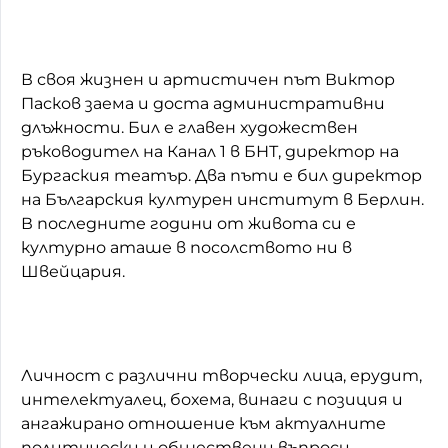
В своя жизнен и артистичен път Виктор
Пасков заема и доста административни
длъжности. Бил е главен художествен
ръководител на Канал 1 в БНТ, директор на
Бургаския театър. Два пъти е бил директор
на Българския културен институт в Берлин.
В последните години от живота си е
културно аташе в посолството ни в
Швейцария.
Личност с различни творчески лица, ерудит,
интелектуалец, бохема, винаги с позиция и
ангажирано отношение към актуалните
политически и обществени въпроси.