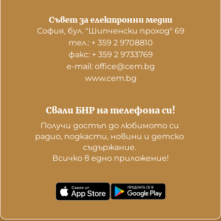
Съвет за електронни медии
София, бул. "Шипченски проход" 69
тел.: + 359 2 9708810
факс: + 359 2 9733769
е-mail: office@cem.bg
www.cem.bg
Свали БНР на телефона си!
Получи достъп до любимото си 
радио, подкасти, новини и детско 
съдържание. 

Всичко в едно приложение!