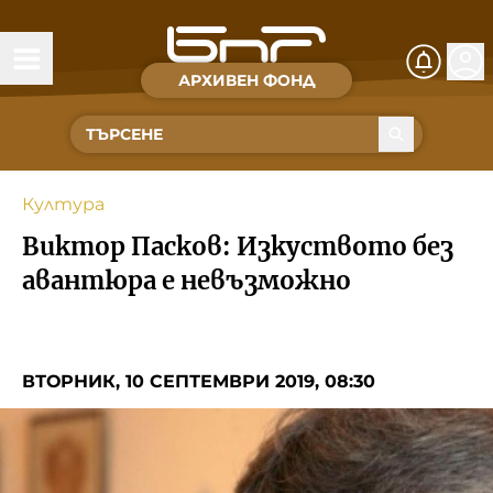
АРХИВЕН ФОНД
Времена и хора
Култура
Култура
Музика
Виктор Пасков: Изкуството без
Спорт
авантюра е невъзможно
За Нас
ВТОРНИК, 10 СЕПТЕМВРИ 2019, 08:30
Съвет за електронни медии
БНР
БНР Новини
Детското.БНР