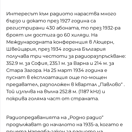
Интересът към радиото нараства много
бързо и докато през 1927 година са
регистрирани 430 абоната, то през 1932-ра
броят им достига до 60 хиляди. На
Международната конференция в Люцерн,
Швейцария, през 1934 година България
получава три честоти за радиоразпръскване:
352.9 м. за София, 235.1 м. за Варна и 214 м. за
Стара Загора. На 25 март 1934 година е
пуснат в експлоатация още по-мощен
предавател, разположен в квартал „Павлово“ .
Той излъчва на вълна 252.8 м. (1187 kHz) и
покрива голяма част от страната.
Радиопредаванията на „Родно радио“
продължават до началото на 1935-а, когато е
приета Наредба-закон за радиото на