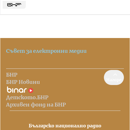
Съвет за електронни медии
БНР
Нагоре
БНР Новини
Детското.БНР
Архивен фонд на БНР
Българско национално радио