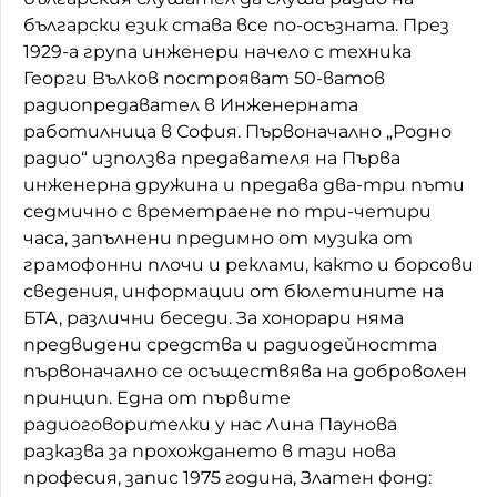
български език става все по-осъзната. През
1929-а група инженери начело с техника
Георги Вълков построяват 50-ватов
радиопредавател в Инженерната
работилница в София. Първоначално „Родно
радио“ използва предавателя на Първа
инженерна дружина и предава два-три пъти
седмично с времетраене по три-четири
часа, запълнени предимно от музика от
грамофонни плочи и реклами, както и борсови
сведения, информации от бюлетините на
БТА, различни беседи. За хонорари няма
предвидени средства и радиодейността
първоначално се осъществява на доброволен
принцип. Една от първите
радиоговорителки у нас Лина Паунова
разказва за прохождането в тази нова
професия, запис 1975 година, Златен фонд: