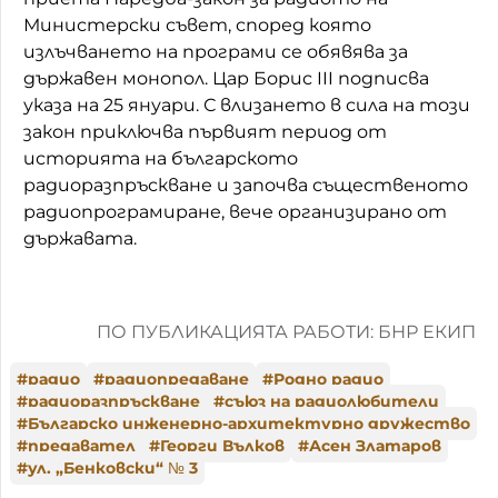
Министерски съвет, според която
излъчването на програми се обявява за
държавен монопол. Цар Борис III подписва
указа на 25 януари. С влизането в сила на този
закон приключва първият период от
историята на българското
радиоразпръскване и започва същественото
радиопрограмиране, вече организирано от
държавата.
ПО ПУБЛИКАЦИЯТА РАБОТИ: БНР ЕКИП
#
радио
#
радиопредаване
#
Родно радио
#
радиоразпръскване
#
съюз на радиолюбители
#
Българско инженерно-архитектурно дружество
#
предавател
#
Георги Вълков
#
Асен Златаров
#
ул. „Бенковски“ № 3