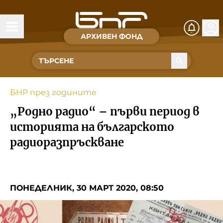
АРХИВЕН ФОНД
Времена и хора
Култура
БНР през годините
Музика
„Родно радио“ – първи период в
Спорт
историята на българското
радиоразпръскване
За Нас
Съвет за електронни медии
ПОНЕДЕЛНИК, 30 МАРТ 2020, 08:50
БНР
БНР Новини
Детското.БНР