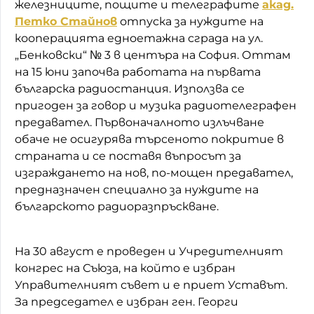
железниците, пощите и телеграфите
акад.
Петко Стайнов
отпуска за нуждите на
кооперацията едноетажна сграда на ул.
„Бенковски“ № 3 в центъра на София. Оттам
на 15 юни започва работата на първата
българска радиостанция. Използва се
пригоден за говор и музика радиотелеграфен
предавател. Първоначалното излъчване
обаче не осигурява търсеното покритие в
страната и се поставя въпросът за
изграждането на нов, по-мощен предавател,
предназначен специално за нуждите на
българското радиоразпръскване.
На 30 август е проведен и Учредителният
конгрес на Съюза, на който е избран
Управителният съвет и е приет Уставът.
За председател е избран ген. Георги