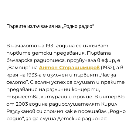
Първите излъчвания на „Родно радио“
В началото на 1931 година се излъчват
първите детски предавания. Първата
българска радиопиеса, прозвучала в ефир, е
„Вампир” на
Антон Страшимиров
(1932), а в
края на 1933-а е излъчен и първият „Час за
селото”. С голям успех се слушат и преките
предавания на различни концерти,
тържества, литургии и прочие. В интервю
от 2003 година радиослушателят Кирил
Разсуканов си спомня как е посещавал „Родно
радио“, за да слуша Детския радиочас: