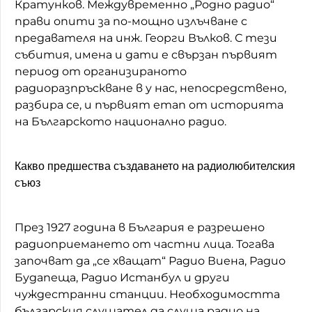
Кратунков. Междувременно „Родно радио“
прави опити за по-мощно излъчване с
предавателя на инж. Георги Вълков. С тези
събития, имена и дати е свързан първият
период от организираното
радиоразпръскване в у нас, непосредствено,
разбира се, и първият етап от историята
на Българското национално радио.
Какво предшества създаването на радиолюбителския
съюз
През 1927 година в България е разрешено
радиоприемането от частни лица. Тогава
започват да „се хващат“ Радио Виена, Радио
Будапеща, Радио Истанбул и други
чуждестранни станции. Необходимостта
българския слушател да слуша радио на