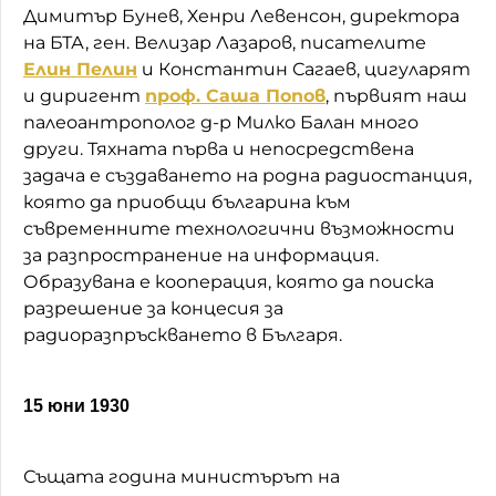
Димитър Бунев, Хенри Левенсон, директора
на БТА, ген. Велизар Лазаров, писателите
Елин Пелин
и Константин Сагаев, цигуларят
и диригент
проф. Саша Попов
, първият наш
палеоантрополог д-р Милко Балан много
други. Тяхната първа и непосредствена
задача е създаването на родна радиостанция,
която да приобщи българина към
съвременните технологични възможности
за разпространение на информация.
Образувана е кооперация, която да поиска
разрешение за концесия за
радиоразпръскването в Българя.
15 юни 1930
Същата година министърът на