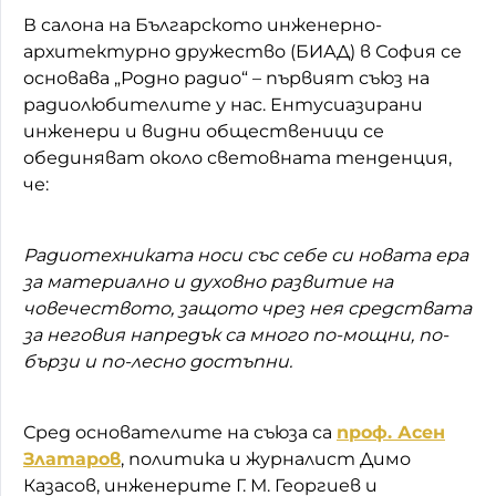
В салона на Българското инженерно-
архитектурно дружество (БИАД) в София се
основава „Родно радио“ – първият съюз на
радиолюбителите у нас. Ентусиазирани
инженери и видни общественици се
обединяват около световната тенденция,
че:
Радиотехниката носи със себе си новата ера
за материално и духовно развитие на
човечеството, защото чрез нея средствата
за неговия напредък са много по-мощни, по-
бързи и по-лесно достъпни.
Сред основателите на съюза са
проф. Асен
Златаров
, политика и журналист Димо
Казасов, инженерите Г. М. Георгиев и