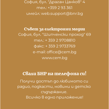
София, бул. "Драган Цанков" 4
тел.: +359 2 93 361
имейл: web.support@bnr.bg
Съвет за електронни медии
София, бул. "Шипченски проход" 69
тел.: + 359 2 9708810
факс: + 359 2 9733769
е-mail: office@cem.bg
www.cem.bg
Свали БНР на телефона си!
Получи достъп до любимото си 
радио, подкасти, новини и детско 
съдържание. 

Всичко в едно приложение!