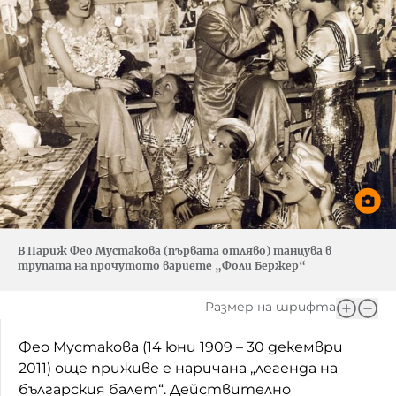
В Париж Фео Мустакова (първата отляво) танцува в
трупата на прочутото вариете „Фоли Бержер“
Размер на шрифта
Фео Мустакова (14 юни 1909 – 30 декември
2011) още приживе е наричана „легенда на
българския балет“. Действително