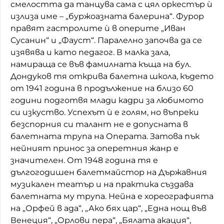
смелостта да танцува сама с цял оркестър ѝ
излиза име – „буржоазната балерина“. Фурор
правят гастролите ѝ в оперите „Иван
Сусанин“ и „Фауст“. Паралелно започва да се
изявява и като педагог. В малка зала,
намираща се във фамилната къща на бул.
Дондуков тя открива балетна школа, където
от 1941 година в продължение на близо 60
години подготвя млади кадри за любимото
си изкуство. Успехът ѝ е голям, но въпреки
безспорния си талант не е допусната в
балетната трупа на Операта. Затова пък
нейният принос за оперетния жанр е
значителен. От 1948 година тя е
дългогодишен балетмайстор на Държавния
музикален театър и на практика създава
балетната му трупа. Нейна е хореографията
на „Орфей в ада“, „Ако бях цар“, „Една нощ във
Венеция“, „Орлови пера“, „Бялата акация“,