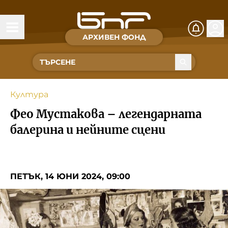
АРХИВЕН ФОНД
Времена и хора
Култура
Култура
Музика
Фео Мустакова – легендарната
Спорт
балерина и нейните сцени
За Нас
ПЕТЪК, 14 ЮНИ 2024, 09:00
Съвет за електронни медии
БНР
БНР Новини
Детското.БНР