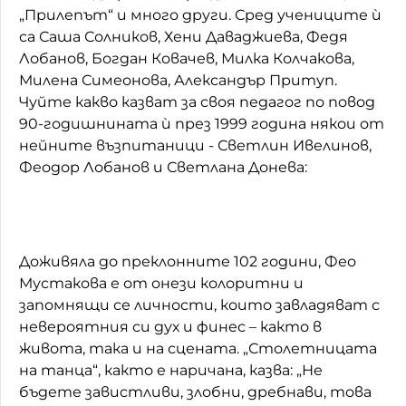
„Прилепът“ и много други. Сред учениците ѝ
са Саша Солников, Хени Даваджиева, Федя
Лобанов, Богдан Ковачев, Милка Колчакова,
Милена Симеонова, Александър Притуп.
Чуйте какво казват за своя педагог по повод
90-годишнината ѝ през 1999 година някои от
нейните възпитаници - Светлин Ивелинов,
Феодор Лобанов и Светлана Донева:
Доживяла до преклонните 102 години, Фео
Мустакова е от онези колоритни и
запомнящи се личности, които завладяват с
невероятния си дух и финес – както в
живота, така и на сцената. „Столетницата
на танца“, както е наричана, казва: „Не
бъдете завистливи, злобни, дребнави, това