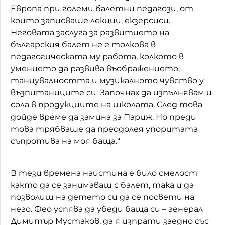
Европа при големи балетни педагози, от
които записваше лекции, екзерсиси.
Неговата заслуга за развитието на
българския балет не е толкова в
педагогическата му работа, колкото в
умението да развива въображението,
танцувалността и музикалното чувство у
възпитаниците си. Започнах да изпълнявам и
сола в продукциите на школата. След това
дойде време да замина за Париж. Но преди
това трябваше да преодолея упоритата
съпротива на моя баща.“
В тези времена наистина е било смелост
както да се занимаваш с балет, така и да
позволиш на детето си да се посвети на
него. Фео успява да убеди баща си – генерал
Димитър Мустаков, да я изпрати заедно със