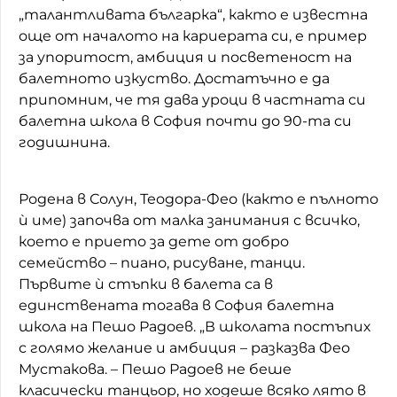
„талантливата българка“, както е известна
още от началото на кариерата си, е пример
за упоритост, амбиция и посветеност на
балетното изкуство. Достатъчно е да
припомним, че тя дава уроци в частната си
балетна школа в София почти до 90-та си
годишнина.
Родена в Солун, Теодора-Фео (както е пълното
ѝ име) започва от малка занимания с всичко,
което е прието за дете от добро
семейство – пиано, рисуване, танци.
Първите ѝ стъпки в балета са в
единствената тогава в София балетна
школа на Пешо Радоев. „В школата постъпих
с голямо желание и амбиция – разказва Фео
Мустакова. – Пешо Радоев не беше
класически танцьор, но ходеше всяко лято в