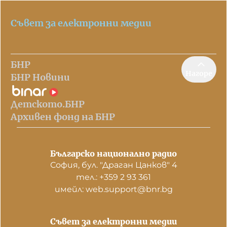
Съвет за електронни медии
БНР
Нагоре
БНР Новини
Детското.БНР
Архивен фонд на БНР
Българско национално радио
София, бул. "Драган Цанков" 4
тел.: +359 2 93 361
имейл: web.support@bnr.bg
Съвет за електронни медии