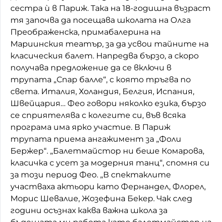
сестра ѝ в Париж. Така на 18-годишна възраст
тя започва да посещава школата на Олга
Преображенска, примабалерина на
Мариинския театър, за да усвои тайните на
класическия балет. Напредва бързо, а скоро
получава предложение да се включи в
трупата „Спар балле“, с която тръгва по
света. Италия, Холандия, Белгия, Испания,
Швейцария… Фео говори няколко езика, бързо
се сприятелява с колегите си, във всяка
програма има ярко участие. В Париж
трупата приема ангажимент за „Фоли
Бержер“. „Балетмайстор ни беше Комарова,
класичка с усет за модерния танц“, спомня си
за този период Фео. „В спектаклите
участваха актьори като Фернандел, Флорел,
Морис Шевалие, Жозефина Бекер. Чак след
години осъзнах каква важна школа за