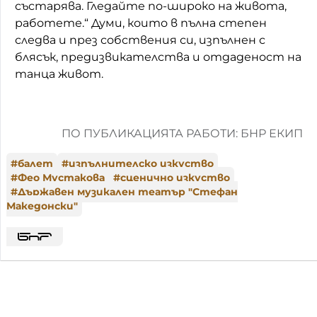
състарява. Гледайте по-широко на живота,
работете.“ Думи, които в пълна степен
следва и през собствения си, изпълнен с
блясък, предизвикателства и отдаденост на
танца живот.
ПО ПУБЛИКАЦИЯТА РАБОТИ: БНР ЕКИП
#
балет
#
изпълнителско изкуство
#
Фео Мустакова
#
сценично изкуство
#
Държавен музикален театър "Стефан
Македонски"