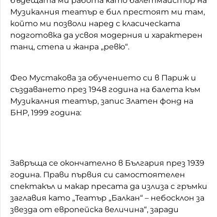
бъдещата ми работа като балетмайстор на
Музикалния театър е бил престоят ми там,
който ми позволи наред с класическата
подготовка да усвоя модерния и характерен
танц, степа и жанра „ревю“.
Фео Мустакова за обучението си в Париж и
създаването през 1948 година на балета към
Музикалния театър, запис Златен фонд на
БНР, 1999 година:
Завръща се окончателно в България през 1939
година. Прави първия си самостоятелен
спектакъл и макар пресата да излиза с гръмки
заглавия като „Театър „Балкан“ – небосклон за
звезда от европейска величина“, заради