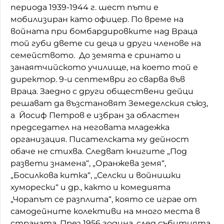
периода 1939-1944 г. шест пъти е
мобилизиран като офицер. По време на
войната при бомбардировките над Враца
той губи двете си деца и други членове на
семейството. До земята е сринато и
занаятчийското училище, на което той е
директор. 9-и септември го сварва във
Враца. Заедно с други обществени дейци
решават да възстановят Земеделския съюз,
а Йосиф Петров е избран за областен
председател на неговата младежка
организация. Писателската му дейност
обаче не стихва. Следват книгите „Под
развети знамена“, „Оранжева земя“,
„Босилкова китка“, „Селски и войнишки
хуморески“ и др., както и комедията
„Чорапът се разплита“, която се играе от
самодейните колективи на много места в
страната. През 1956 година, след събитията