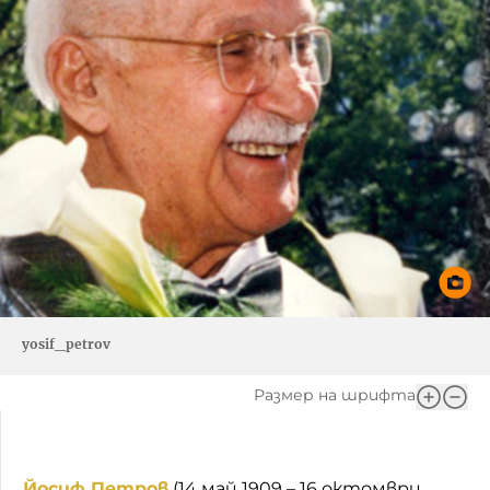
yosif_petrov
Размер на шрифта
Йосиф Петров
(14 май 1909 – 16 октомври