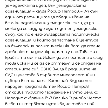
земеделската идея, към земеделската
организация – казва Йосиф Петров. – Аз съм
един от ратниците за обединяване на
всички разпокъсани земеделски сили, за да
може да се създаде един единен земеделски
съюз, който е най-българската политическа
организация, и който да застане в центъра
на българския политически живот, да стане
гръбнакът на демокрацията у нас. Това ми е
крайната мечта. Искам да го постигна и след
това иска ми се да се оттегля и се отдам на
старините си“. БЗНС влиза в редиците на
СДС и участва в първите многопартийни
избори в страната. Като най-възрастен
народен представител Йосиф Петров
открива първото заседание на 7-то Велико
Народно събрание във Велико Търново. Често
в свои интервюта изтъква, че това е най-