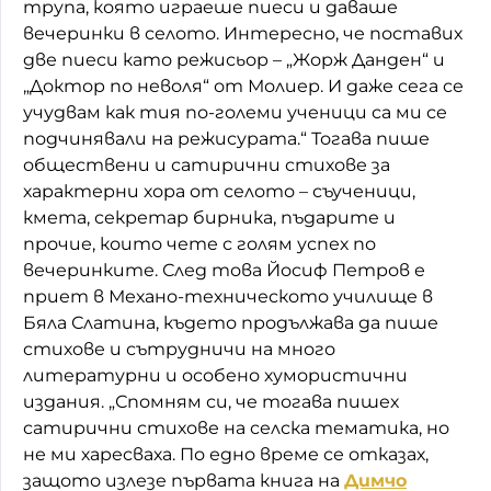
трупа, която играеше пиеси и даваше
вечеринки в селото. Интересно, че поставих
две пиеси като режисьор – „Жорж Данден“ и
„Доктор по неволя“ от Молиер. И даже сега се
учудвам как тия по-големи ученици са ми се
подчинявали на режисурата.“ Тогава пише
обществени и сатирични стихове за
характерни хора от селото – съученици,
кмета, секретар бирника, пъдарите и
прочие, които чете с голям успех по
вечеринките. След това Йосиф Петров е
приет в Механо-техническото училище в
Бяла Слатина, където продължава да пише
стихове и сътрудничи на много
литературни и особено хумористични
издания. „Спомням си, че тогава пишех
сатирични стихове на селска тематика, но
не ми харесваха. По едно време се отказах,
защото излезе първата книга на
Димчо