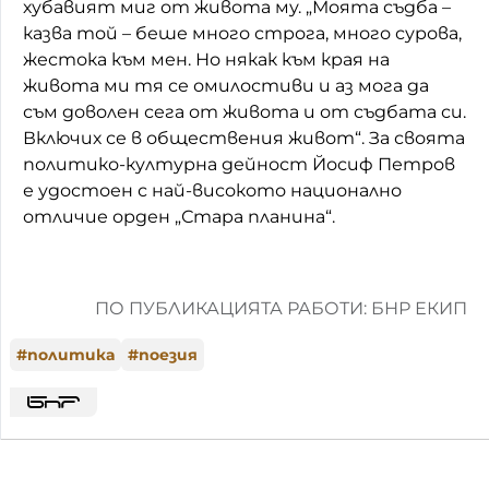
хубавият миг от живота му. „Моята съдба –
казва той – беше много строга, много сурова,
жестока към мен. Но някак към края на
живота ми тя се омилостиви и аз мога да
съм доволен сега от живота и от съдбата си.
Включих се в обществения живот“. За своята
политико-културна дейност Йосиф Петров
е удостоен с най-високото национално
отличие орден „Стара планина“.
ПО ПУБЛИКАЦИЯТА РАБОТИ: БНР ЕКИП
#
политика
#
поезия