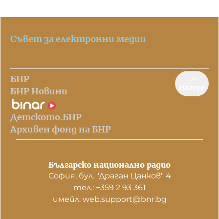
Съвет за електронни медии
БНР
Нагоре
БНР Новини
Детското.БНР
Архивен фонд на БНР
Българско национално радио
София, бул. "Драган Цанков" 4
тел.: +359 2 93 361
имейл: web.support@bnr.bg