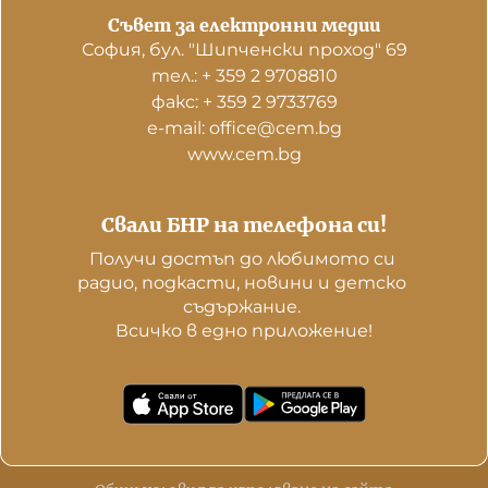
Съвет за електронни медии
София, бул. "Шипченски проход" 69
тел.: + 359 2 9708810
факс: + 359 2 9733769
е-mail: office@cem.bg
www.cem.bg
Свали БНР на телефона си!
Получи достъп до любимото си 
радио, подкасти, новини и детско 
съдържание. 

Всичко в едно приложение!