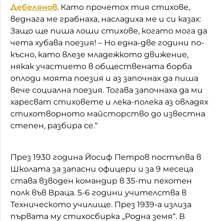
Дебелянов
. Като прочетох тия стихове,
веднага ме грабнаха, насладиха ме и си казах:
Защо ще пиша лоши стихове, когато мога да
чета хубава поезия! – Но една-две години по-
късно, като влезе младежкото движение,
някак участието в обществената борба
оплоди моята поезия и аз започнах да пиша
вече социална поезия. Тогава започнаха да ми
харесват стиховете и лека-полека аз овладях
стихотворното майсторство до известна
степен, разбира се.“
През 1930 година Йосиф Петров постъпва в
Школата за запасни офицери и за 9 месеца
става взводен командир в 35-ти пехотен
полк във Враца. 5-6 години учителства в
Техническото училище. През 1939-а излиза
първата му стихосбирка „Родна земя“. В