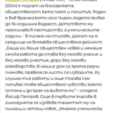
2004) е познат на българската
общественост като поет и политик. Роден
е във врачанското село Чирен, където живее
до 16-годишна възраст. Детството му
преминава в пастирство, а ученическите
години – в писане на стихове. Домът му е
средище на всякаква обществена дейност.
„Баща ми беше обществен човек и нямаше
селска работа да става без негово знание и
без негово участие, дори без негово
ръководство. В нашия дом се крояха разни
планове, правеха се листи по изборите. Аз
слушах тия работи и още тогава съм
попивал това обществено чувство, което
остана и до края на живота ми“ – споделя
Йосиф Петров. Още в първите класове в
гимназията се изявява талантът му на
пишещ и четящ човек. „Имахме ученическа