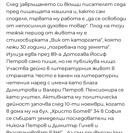
След завръщането си вкъщи писателят сяда
пред пишещата машина и, както сам
споделя, първата му работа е „да се освободи
от непосилния духовен товар“. Плод на този
тежък период от живота му е
стихосбирката „Вик от каторгата“, която
лежи 30 години „погребана под земята“.
Излиза едва през 89-а. Дотогава Йосиф
Петров само пише, но не публикува нищо.
Участва дейно в литературния живот в
страната. Често е канен на литературни
четения наред с имена като Блага
Димитрова и Валери Петров. Пенсионира се
като учител. Активната му политическа
дейност започва след 10-ти ноември, когато
в дома му на бул. „Христо Ботев“ 34 в София
се събират земеделци последователи на
Никола Петров и Димитър Гичев и
възстановяват БЗНС. „Аз съм привързан към