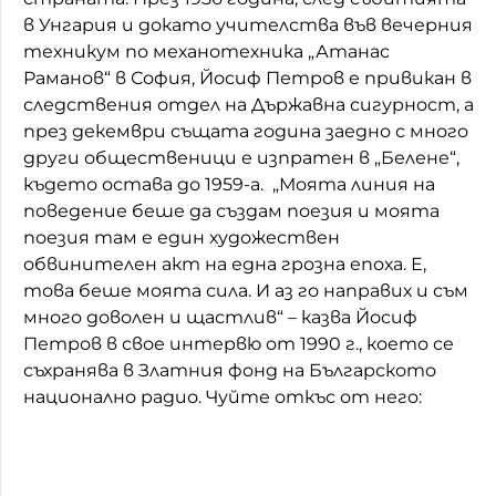
в Унгария и докато учителства във вечерния
техникум по механотехника „Атанас
Раманов“ в София, Йосиф Петров е привикан в
следствения отдел на Държавна сигурност, а
през декември същата година заедно с много
други общественици е изпратен в „Белене“,
където остава до 1959-а. „Моята линия на
поведение беше да създам поезия и моята
поезия там е един художествен
обвинителен акт на една грозна епоха. Е,
това беше моята сила. И аз го направих и съм
много доволен и щастлив“ – казва Йосиф
Петров в свое интервю от 1990 г., което се
съхранява в Златния фонд на Българското
национално радио. Чуйте откъс от него: