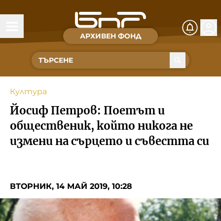
АРХИВЕН ФОНД
Времена и хора
Култура
Култура
Музика
Йосиф Петров: Поетът и
Спорт
общественик, който никога не
измени на сърцето и съвестта си
За Нас
Съвет за електронни медии
ВТОРНИК, 14 МАЙ 2019, 10:28
БНР
БНР Новини
Детското.БНР