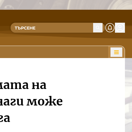
мата на
инаги може
га