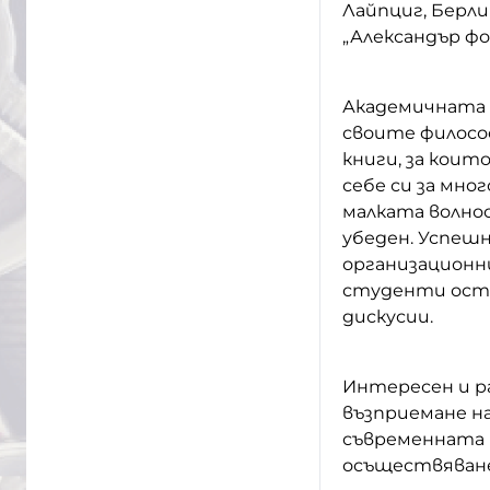
Лайпциг, Берл
„Александър фо
Академичната 
своите философ
книги, за коит
себе си за мно
малката волнос
убеден. Успешн
организационни
студенти оста
дискусии.
Интересен и р
възприемане на
съвременната 
осъществяване 