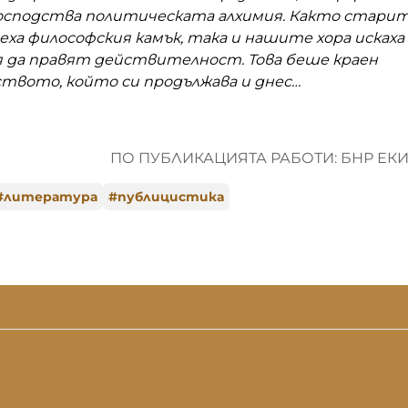
 господства политическата алхимия. Както стари
ха философския камък, така и нашите хора искаха 
 да правят действителност. Това беше краен
ството, който си продължава и днес…
ПО ПУБЛИКАЦИЯТА РАБОТИ: БНР ЕК
#
литература
#
публицистика