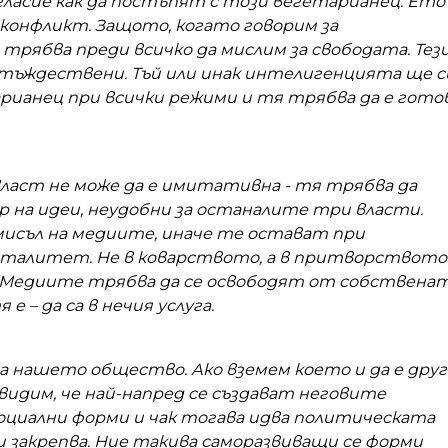
ласие как да постъпят с този вегетарианец. Ето
конфликт. Защото, когато говорим за
трябва преди всичко да мислим за свободата. Тез
 тъждествени. Тъй или инак интелигенцията ще с
рианец при всички режими и тя трябва да е гото
аст не може да е имитативна - тя трябва да
 на идеи, неудобни за останалите три власти.
мисъл на медиите, иначе те остават при
нталитет. Не в коварството, а в притворството
 Медиите трябва да се освободят от собствена
 е – да са в нечия услуга.
за нашето общество. Ако вземем което и да е друг
видим, че най-напред се създават неговите
циални форми и чак тогава идва политическата
и закрепва. Ние такива саморазвиващи се форми