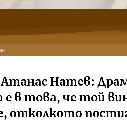
Р
ас
 Атанас Натев: Дра
а е в това, че той в
е, отколкото пости