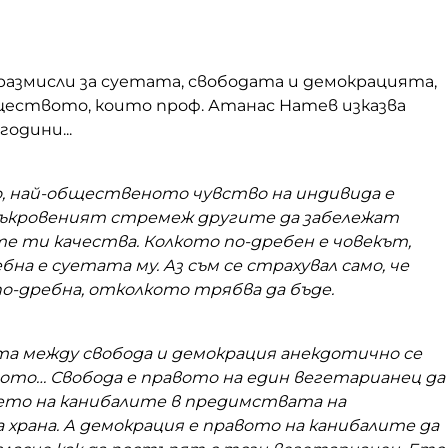
размисли за суетата, свободата и демокрацията,
еството, които проф. Атанас Натев изказва
години...
, най-общественото чувство на индивида е
 съкровеният стремеж другите да забележат
е ти качества. Колкото по-дребен е човекът,
бна е суетата му. Аз съм се страхувал само, че
о-дребна, отколкото трябва да бъде.
та между свобода и демокрация анекдотично се
ното… Свобода е правото на един вегетарианец да
ето на канибалите в предимствата на
храна. А демокрация е правото на канибалите да