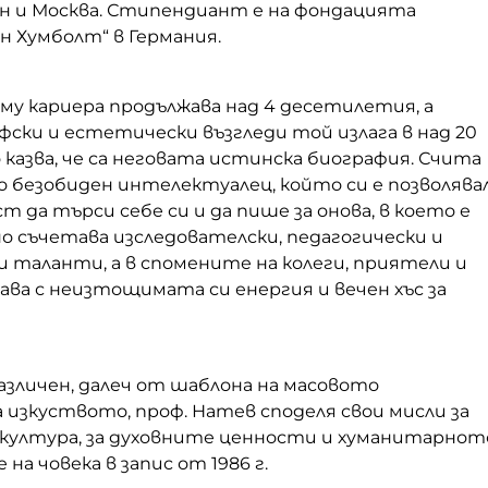
ин и Москва. Стипендиант е на фондацията
н Хумболт“ в Германия.
му кариера продължава над 4 десетилетия, а
ски и естетически възгледи той излага в над 20
о казва, че са неговата истинска биография. Счита
го безобиден интелектуалец, който си е позволява
т да търси себе си и да пише за онова, в което е
о съчетава изследователски, педагогически и
 таланти, а в спомените на колеги, приятели и
ва с неизтощимата си енергия и вечен хъс за
азличен, далеч от шаблона на масовото
 изкуството, проф. Натев споделя свои мисли за
култура, за духовните ценности и хуманитарнот
на човека в запис от 1986 г.