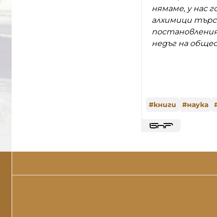
нямаме, у нас
алхимици търсе
постановления
недъг на обще
#
книги
#
наука