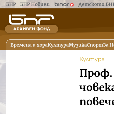
БНР
БНР Новини
Детското.БН
АРХИВЕН ФОНД
Времена и хора
Култура
Музика
Спорт
За Н
Култура
Проф.
човек
повеч