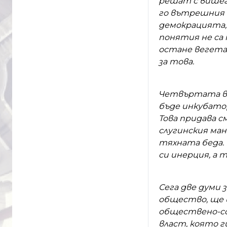
решат с вишег
го вътрешния 
демокрацията, 
понятия не са
остане вегета
за това.
Четвъртата вл
бъде инкубатор
Това придава с
слугинския ма
тяхната беда.
си инерция, а тя
Сега две думи 
общество, ще 
обществено-со
власт, която г