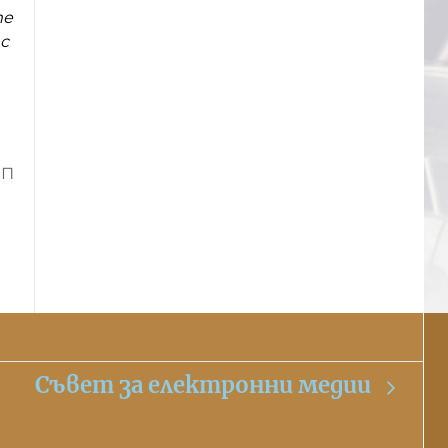
те
с
ИП
Съвет за електронни медии