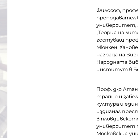
Философ, проф
преподавател в
университет, 
„Теория на ли
гостуващ проф
Мюнхен, Ханов
награда на Вие
Народната библ
институт в Б
Проф. д-р Атана
трайно и забе
култура и еди
издигнал прес
в пловдивското
университет пр
Московския уни