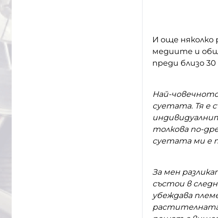
И още няколко 
медиите и общ
преди близо 30 
Най-човечното
суетата. Тя е
индивидуалнит
толкова по-дре
суетата ми е п
За мен разлика
състои в след
убеждава плем
растителната 