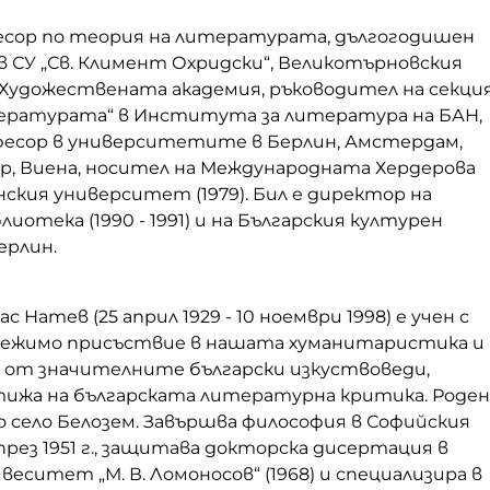
есор по теория на литературата, дългогодишен
 СУ „Св. Климент Охридски“, Великотърновския
Художествената академия, ръководител на секци
тературата“ в Института за литература на БАН,
есор в университетите в Берлин, Амстердам,
ер, Виена, носител на Международната Хердерова
нския университет (1979). Бил е директор на
иотека (1990 - 1991) и на Българския културен
ерлин.
с Натев (25 април 1929 - 10 ноември 1998) е учен с
лежимо присъствие в нашата хуманитаристика и
н от значителните български изкуствоведи,
тижа на българската литературна критика. Роден
 село Белозем. Завършва философия в Софийския
ез 1951 г., защитава докторска дисертация в
веситет „М. В. Ломоносов“ (1968) и специализира в