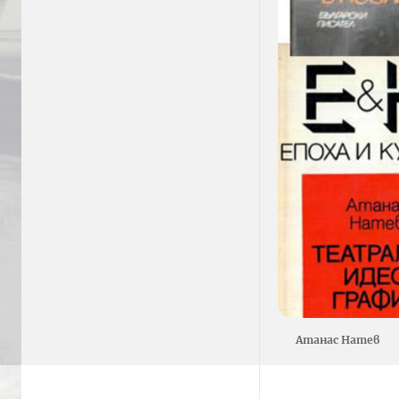
Атанас Натев