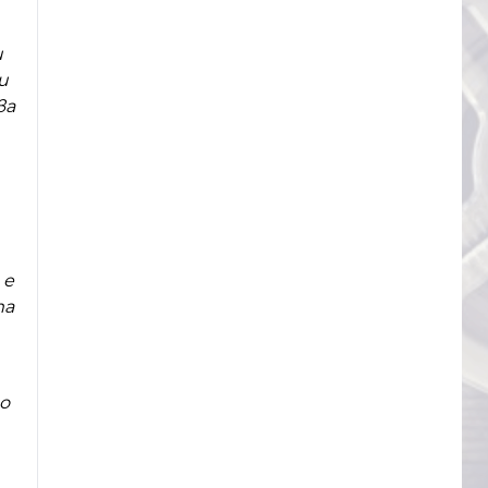
и
и
ва
 е
та
о