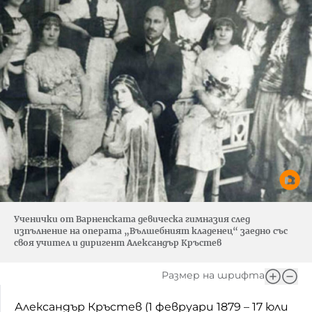
Ученички от Варненската девическа гимназия след
изпълнение на операта „Вълшебният кладенец“ заедно със
своя учител и диригент Александър Кръстев
Размер на шрифта
Александър Кръстев (1 февруари 1879 – 17 юли