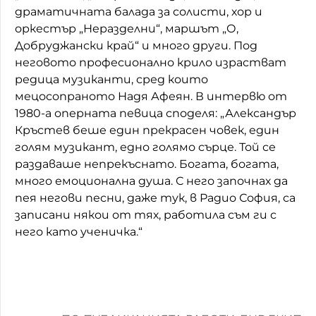
драматичната балада за солисти, хор и
оркестър „Неразделни“, маршът „О,
Добруджански край“ и много други. Под
неговото професионално крило израстват
редица музиканти, сред които
мецосопраното Надя Афеян. В интервю от
1980-а оперната певица споделя: „Александър
Кръстев беше един прекрасен човек, един
голям музикант, едно голямо сърце. Той се
раздаваше непрекъснато. Богата, богата,
много емоционална душа. С него започнах да
пея негови песни, даже тук, в Радио София, са
записани някои от тях, работила съм ги с
него като ученичка.“