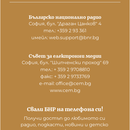
Българско национално радио
София, бул. "Драган Цанков" 4
тел.: +359 2 93 361
имейл: web.support@bnr.bg
Съвет за електронни медии
София, бул. "Шипченски проход" 69
тел.: + 359 2 9708810
факс: + 359 2 9733769
е-mail: office@cem.bg
www.cem.bg
Свали БНР на телефона си!
Получи достъп до любимото си 
радио, подкасти, новини и детско 