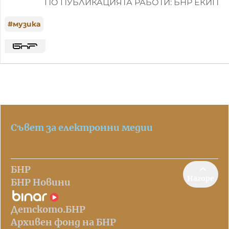
ПО ПУБЛИКАЦИЯТА РАБОТИ: БНР ЕКИП
#
музика
Съвет за електронни медии
БНР
Нагоре
БНР Новини
Детското.БНР
Архивен фонд на БНР