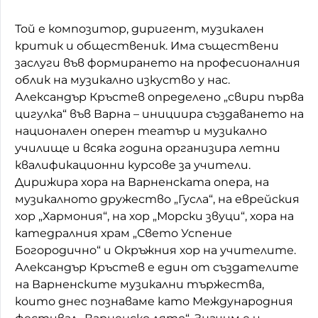
Той е композитор, диригент, музикален
критик и общественик. Има съществени
заслуги във формирането на професионалния
облик на музикално изкуство у нас.
Александър Кръстев определено „свири първа
цигулка“ във Варна – инициира създаването на
национален оперен театър и музикално
училище и всяка година организира летни
квалификационни курсове за учители.
Дирижира хора на Варненската опера, на
музикалното дружество „Гусла“, на еврейския
хор „Хармония“, на хор „Морски звуци“, хора на
катедралния храм „Свето Успение
Богородично“ и Окръжния хор на учителите.
Александър Кръстев е един от създателите
на Варненските музикални тържества,
които днес познаваме като Международния