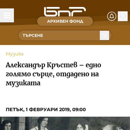
АРХИВЕН ФОНД
Времена и хора
Култура
Музика
Музика
Александър Кръстев – едно
Спорт
голямо сърце, отдадено на
музиката
За Нас
Съвет за електронни медии
ПЕТЪК, 1 ФЕВРУАРИ 2019, 09:00
БНР
БНР Новини
Детското.БНР