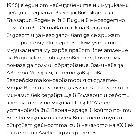
1945) е един от най-изявените ни музикални
дейци и педагози в следосвобожденска
България. Роден е във Видин в многодетно
семейство. Остава сирак на 9-годишна
възраст и за него започват да се грижат
сестрите му. Интересът към ученето и
музикалната му дарба правят впечатление
на видинската общественост, която му
помага да получи образование. Заминава за
Австро-Унгария, където завършва
Загребската консерватория със златен
медал в специалност цигулка. В началото на
миналия век се завръща в България и работи
като учител по музика. През 1907 г. се
установява във Варна – града, в който почти
всички музикални състави и институции
свързват дейността си в началото на XX век
с името на Александър Кръстев.