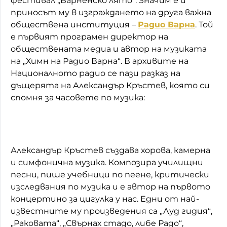
фестивал „Варненско лято“. Значим е и
приносът му в изграждането на друга важна
обществена институция –
Радио Варна
. Той
е първият програмен директор на
обществената медиа и автор на музиката
на „Химн на Радио Варна“. В архивите на
Националното радио се пази разказ на
дъщерята на Александър Кръстев, която си
спомня за часовете по музика:
Александър Кръстев създава хорова, камерна
и симфонична музика. Композира училищни
песни, пише учебници по пеене, критически
изследвания по музика и е автор на първото
концертино за цигулка у нас. Едни от най-
известните му произведения са „Луд гидия“,
„Раковата“, „Свърнах стадо, либе Радо“,