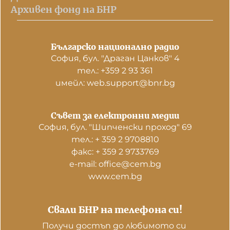
Архивен фонд на БНР
Българско национално радио
София, бул. "Драган Цанков" 4
тел.: +359 2 93 361
имейл: web.support@bnr.bg
Съвет за електронни медии
София, бул. "Шипченски проход" 69
тел.: + 359 2 9708810
факс: + 359 2 9733769
е-mail: office@cem.bg
www.cem.bg
Свали БНР на телефона си!
Получи достъп до любимото си 