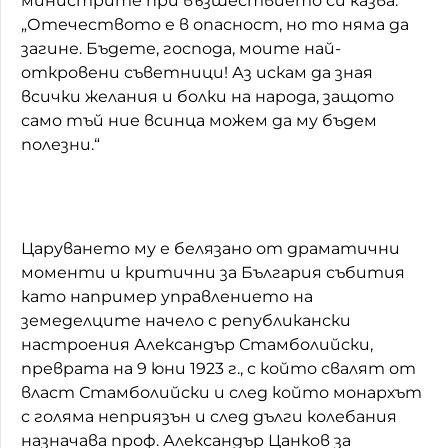
министрите при възшествието си казва:
„Отечеството е в опасност, но то няма да
загине. Бъдете, господа, моите най-
откровени съветници! Аз искам да зная
всички желания и болки на народа, защото
само тъй ние всинца можем да му бъдем
полезни.“
Царуването му е белязано от драматични
моменти и критични за България събития
като например управлението на
земеделците начело с републикански
настроения Александър Стамболийски,
преврата на 9 юни 1923 г., с който свалят от
власт Стамболийски и след който монархът
с голяма неприязън и след дълги колебания
назначава проф. Александър Цанков за