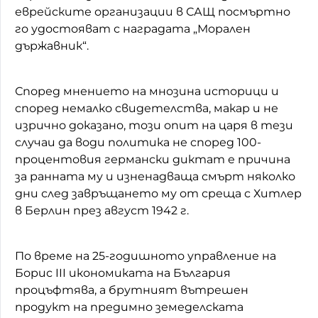
еврейските организации в САЩ посмъртно
го удостояват с наградата „Морален
държавник“.
Според мнението на мнозина историци и
според немалко свидетелства, макар и не
изрично доказано, този опит на царя в тези
случаи да води политика не според 100-
процентовия германски диктат е причина
за ранната му и изненадваща смърт няколко
дни след завръщането му от среща с Хитлер
в Берлин през август 1942 г.
По време на 25-годишното управление на
Борис III икономиката на България
процъфтява, а брутният вътрешен
продукт на предимно земеделската