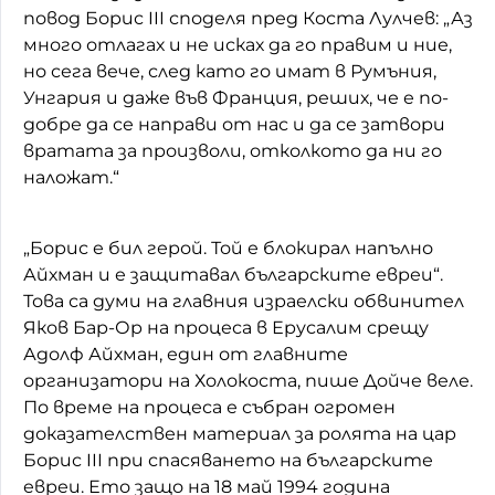
повод Борис III споделя пред Коста Лулчев: „Аз
много отлагах и не исках да го правим и ние,
но сега вече, след като го имат в Румъния,
Унгария и даже във Франция, реших, че е по-
добре да се направи от нас и да се затвори
вратата за произволи, отколкото да ни го
наложат.“
„Борис е бил герой. Той е блокирал напълно
Айхман и е защитавал българските евреи“.
Това са думи на главния израелски обвинител
Яков Бар-Ор на процеса в Ерусалим срещу
Адолф Айхман, един от главните
организатори на Холокоста, пише Дойче веле.
По време на процеса е събран огромен
доказателствен материал за ролята на цар
Борис III при спасяването на българските
евреи. Ето защо на 18 май 1994 година