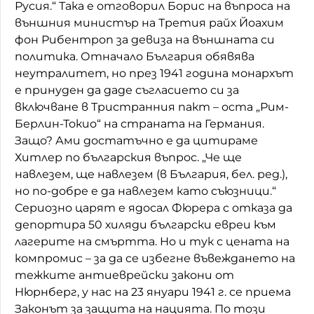
Русия.“ Така е отговорил Борис на въпроса на
външния министър на Третия райх Йоахим
фон Рибентроп за девиза на външната си
политика. Отначало България обявява
неутралитет, но през 1941 година монархът
е принуден да даде съгласието си за
включване в Тристранния пакт – оста „Рим-
Берлин-Токио“ на страната на Германия.
Защо? Ами достатъчно е да цитираме
Хитлер по българския въпрос. „Че ще
навлезем, ще навлезем (в България, бел. ред.),
но по-добре е да навлезем като съюзници.“
Сериозно царят е ядосал Фюрера с отказа да
депортира 50 хиляди български евреи към
лагерите на смъртта. Но и тук с цената на
компромис – за да се избегне въвеждането на
тежките антиеврейски закони от
Нюрнберг, у нас на 23 януари 1941 г. се приема
Законът за защита на нацията. По този