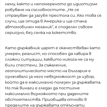
нему, както и непомереното до идиотизъм
робуване на съсловностите. „Не се
страхувам да загубя престола си. Ако това се
случи, ще отида в Америка и ще стана
автомобилен механик“, е споделял съвсем
сериозно, без сянка на кокетство.
Като държавник царят е окачествяван като
умерен, реалист, но способен да лавира в
сложни ситуации, каквито никога не са му
били спестени. За съжаление,
геополитическото място на България е
означавало за него невъзможност за избор,
който да е максимално полезен за държавата.
Но пък винаги е гледал да постигне
максимално възможното при дадените
обстоятелства. Приобщава отново в
пределите на държавата откъснати