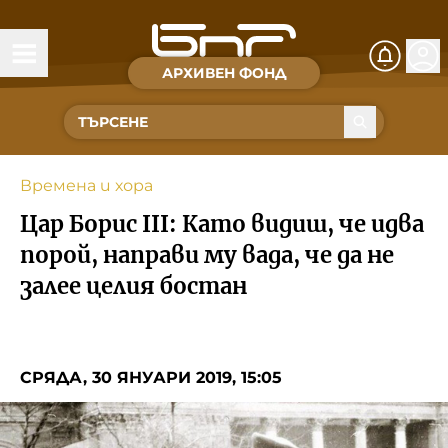
АРХИВЕН ФОНД
Времена и хора
Култура
Времена и хора
Музика
Цар Борис III: Като видиш, че идва
Спорт
порой, направи му вада, че да не
залее целия бостан
За Нас
Съвет за електронни медии
СРЯДА, 30 ЯНУАРИ 2019, 15:05
БНР
БНР Новини
Детското.БНР