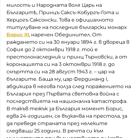
милость и Народната воля Царь на
Българитѣ, Принцъ Саксъ-Кобургъ-Гота и
Херцогъ Саксонски. Това е официалното
титулуване на последния български монарх
Борис III
, наречен Обединител. От
раждането си на 30 януари 1894 г. в двореца в
София до 2 октомври 1918 г. той е
престолонаследник и принц Търновски, а от
коронацията си на 3 октомври 1918 г. до
смъртта си на 28 август 1943 г. – цар на
българите. Баща му, цар Фердинанд I,
абдикира в негова полза след поражението на
България през Първата световна война с
последствията на национална катастрофа.
В такъв тежък за България момент Борис,
едва 24-годишен, се възкачва на престола, за
да преведе страната през нелеките
следващи 25 години. В речта си към