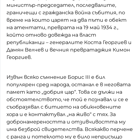
министър-председател, последвалите,
граничещи с гражданска война събития, по
време на които царят на два пъти е обект
на атентати, преврата на 19 май 1934 г.,
който отново довежда на власт
републиканци – генералите Коста Георгиев и
Дамян Велчев и вечния превратаджия Кимон
Георгиев.
Извън всяко съмнение Борис III е бил
популярен сред народа, останал е в неговата
памет като „добрия цар“. Това се дължи на
обстоятелството, че той е познавал и се е
съобразявал с битието на обикновените
хора и е контактувал „на живо“ с тях. За
добронамереността и отзивчивостта му
има безброй свидетелства. Всякакво перчене
с ранга и потеклото му е било неприсъщо