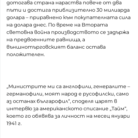
дотогава страна нараства повече от два
пъти и достига приблизително 30 милиарда
долара – приравнено към покупателната сила
на долара днес. По време на Втората
световна война производството се задържа
на предвоенните равнища, а
външнотърговският баланс остава
положителен.
„Министрите ми са англофили, генералите –
германофили, моят народ е русофилски, само
аз останах българофил“, споделя царят в
интервю за американското списание „Тайм“,
което го обявява за личност на месец януари
1941 г.