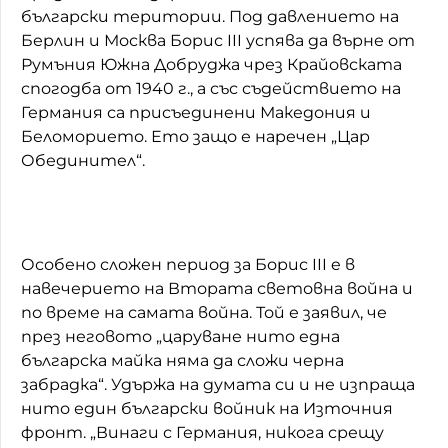
български територии. Под давлението на
Берлин и Москва Борис III успява да върне от
Румъния Южна Добруджа чрез Крайовската
спогодба от 1940 г., а със съдействието на
Германия са присъединени Македония и
Беломорието. Ето защо е наречен „Цар
Обединител“.
Особено сложен период за Борис III e в
навечерието на Втората световна война и
по време на самата война. Той е заявил, че
през неговото „царуване нито една
българска майка няма да сложи черна
забрадка“. Удържа на думата си и не изпраща
нито един български войник на Източния
фронт. „Винаги с Германия, никога срещу