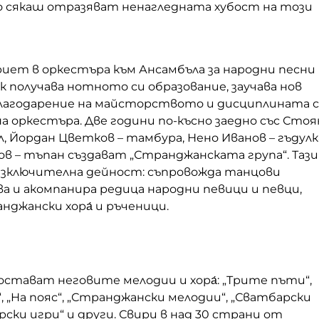
о сякаш отразяват ненагледната хубост на този
 приет в оркестъра към Ансамбъла за народни песни 
ук получава нотното си образование, заучава нов
лагодарение на майсторството и дисциплината 
а оркестъра. Две години по-късно заедно със Стоя
ал, Йордан Цветков – тамбура, Нено Иванов – гъдулк
в – тъпан създават „Странджанската група“. Тази
 изключителна дейност: съпровожда танцови
ва и акомпанира редица народни певици и певци,
нджански хора́ и ръченици.
стават неговите мелодии и хора́: „Трите пъти“,
“, „На пояс“, „Странджански мелодии“, „Сватбарски
ерски игри“ и други. Свири в над 30 страни от