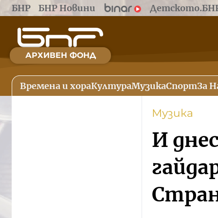
БНР
БНР Новини
Детското.БН
АРХИВЕН ФОНД
Времена и хора
Култура
Музика
Спорт
За Н
Музика
И дне
гайда
Стран