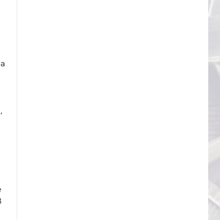
ма
,
е
в