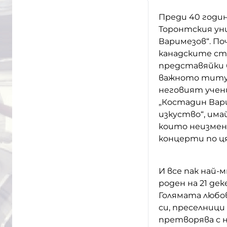
Преди 40 годи
Торонтския ун
Варимезов“. П
канадските ст
представяйки б
важното титул
неговият учени
„Костадин Вар
изкуство“, им
които неизмен
концерти по ця
И все пак най-
роден на 21 дек
Голямата любо
си, преселници
претворява с 