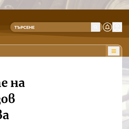
е на
зов
ва