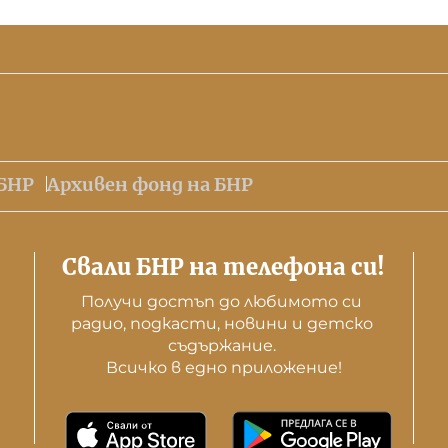
БНР
Архивен фонд на БНР
Свали БНР на телефона си!
Получи достъп до любимото си 
радио, подкасти, новини и детско 
съдържание. 

Всичко в едно приложение!