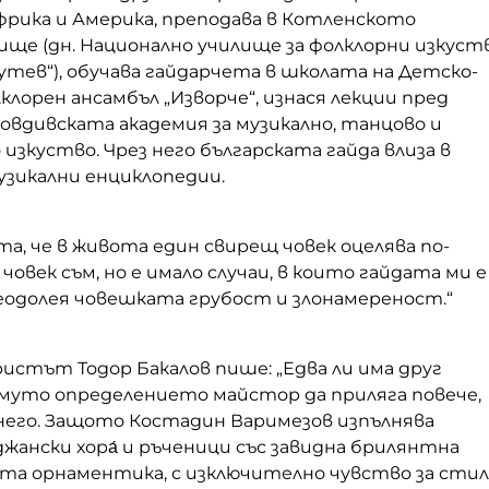
Африка и Америка, преподава в Котленското
ище (дн. Национално училище за фолклорни изкуст
утев“), обучава гайдарчета в школата на Детско-
лорен ансамбъл „Изворче“, изнася лекции пред
вдивската академия за музикално, танцово и
изкуство. Чрез него българската гайда влиза в
зикални енциклопедии.
а, че в живота един свирещ човек оцелява по-
 човек съм, но е имало случаи, в които гайдата ми е
реодолея човешката грубост и злонамереност.“
ристът Тодор Бакалов пише: „Едва ли има друг
комуто определението майстор да приляга повече,
него. Защото Костадин Варимезов изпълнява
ански хора́ и ръченици със завидна брилянтна
ата орнаментика, с изключително чувство за стил