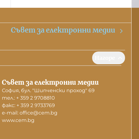
Съвет за електронни медии
Нагоре
Съвет за електронни медии
София, бул. "Шипченски проход" 69
тел.: + 359 2 9708810
факс: + 359 2 9733769
е-mail: office@cem.bg
www.cem.bg