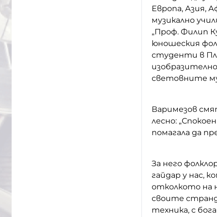
Европа, Азия, 
музикално учил
„Проф. Филип К
юношеския фолк
студенти в Пло
изобразително 
световните му
Варимезов смят
лесно: „Спокоен
помагала да п
За него фолкло
гайдар у нас, 
отколкото на 
своите страндж
техника, с бог