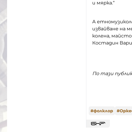
и мярка.“
А етномузиколо
извайване на 
колена, майсто
Костадин Варим
По тази публи
#
фолклор
#
Орке