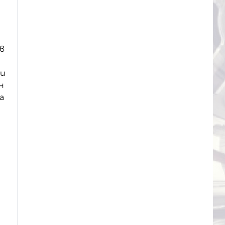
в
си
н
а