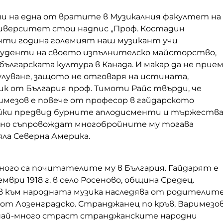
ни на една от вратите в Музикалния факултет на
иверситет стои надпис „Проф. Костадин
очти година големият наш музикант учи
уденти на своето изпълнителско майсторство,
ългарската култура в Канада. И макар да не прие
уване, защото не отговаря на истината,
к от България проф. Тимоти Райс твърди, че
имезов е повече от професор в гайдарското
айки предвид бурните аплодисменти и тържества
но съпровождат многобройните му тогава
ла Северна Америка.
много са почитателите му в България. Гайдарят е
ември 1918 г. в село Росеново, община Средец.
в към народната музика наследява от родителит
 от Лозенградско. Странджанец по кръв, Варимезо
най-много страст странджанските народни