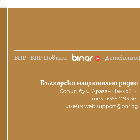
БНР
БНР Новини
Детското.
Българско национално радио
София, бул. "Драган Цанков" 4
тел.: +359 2 93 361
имейл: web.support@bnr.bg