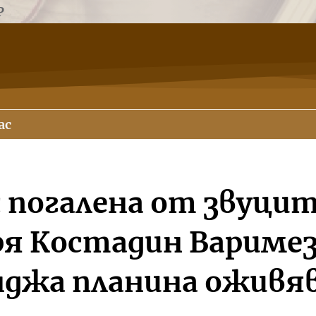
Р
ас
с погалена от звуцит
ря Костадин Вариме
джа планина оживя