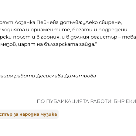
гът Лозанка Пейчева допълва: „Леко свирене,
мелодията и орнаментите, богати и подредени
рски пръст и в горния, и в долния регистър – това
езов, царят на българската гайда.“
кация работи Десислава Димитрова
ПО ПУБЛИКАЦИЯТА РАБОТИ: БНР ЕК
стър за народна музика