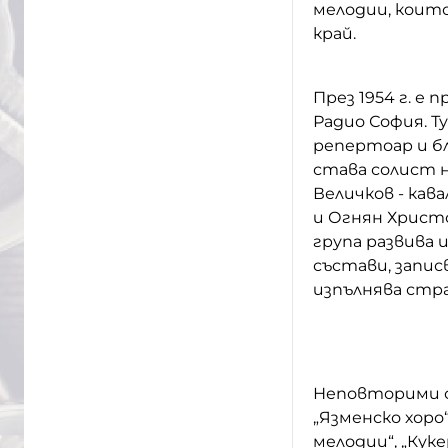
мелодии, коит
край.
През 1954 г. е
Радио София. Т
репертоар и б
става солист н
Величков - кав
и Огнян Христо
група развива
състави, запис
изпълнява стра
Неповторими о
„Язменско хоро
мелодии“, „Кук