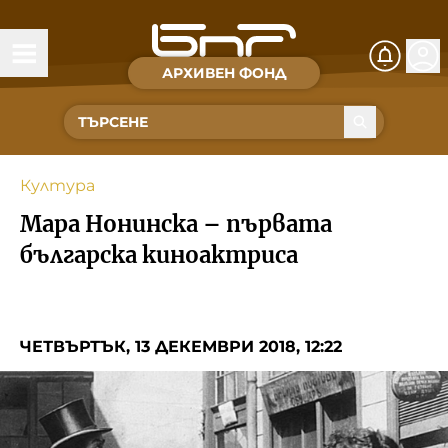
АРХИВЕН ФОНД
Времена и хора
Култура
Култура
Музика
Мара Нонинска – първата
Спорт
българска киноактриса
За Нас
ЧЕТВЪРТЪК, 13 ДЕКЕМВРИ 2018, 12:22
Съвет за електронни медии
БНР
БНР Новини
Детското.БНР