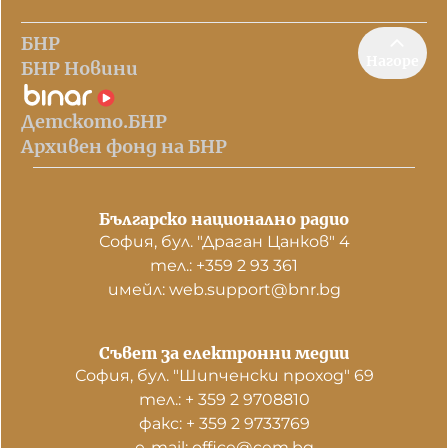
БНР
Нагоре
БНР Новини
Детското.БНР
Архивен фонд на БНР
Българско национално радио
София, бул. "Драган Цанков" 4
тел.: +359 2 93 361
имейл: web.support@bnr.bg
Съвет за електронни медии
София, бул. "Шипченски проход" 69
тел.: + 359 2 9708810
факс: + 359 2 9733769
е-mail: office@cem.bg