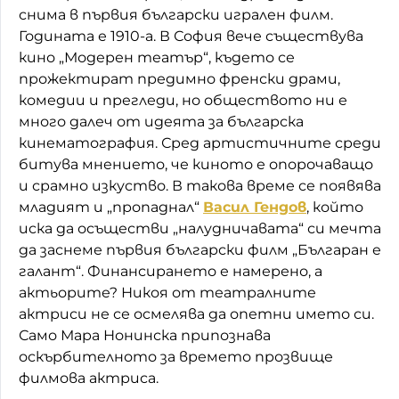
снима в първия български игрален филм.
Годината е 1910-а. В София вече съществува
кино „Модерен театър“, където се
прожектират предимно френски драми,
комедии и прегледи, но обществото ни е
много далеч от идеята за българска
кинематография. Сред артистичните среди
битува мнението, че киното е опорочаващо
и срамно изкуство. В такова време се появява
младият и „пропаднал“
Васил Гендов
, който
иска да осъществи „налудничавата“ си мечта
да заснеме първия български филм „Българан е
галант“. Финансирането е намерено, а
актьорите? Никоя от театралните
актриси не се осмелява да опетни името си.
Само Мара Нонинска припознава
оскърбителното за времето прозвище
филмова актриса.