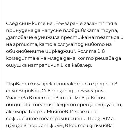
След снимките на „Българан е галант“ тя е
принудена да напусне пловдивската трупа,
„затова че е унижила престижа на театъра и
на артиста, като е слязла под нивото на
обикновените циркаджии“. Ролята ѝ в
комедията е на млада дама, която решава да
ошушка натрапилия ѝ се кавалер.
Първата българска киноактриса е родена в
село Борован, Северозападна България.
Участва в постановки на Пловдивския
общински театър, където среща съпруга си,
актьора Георги Миятев. Играе и на
софийските театрални сцени. През 1917 г.
излиза вторият филм, в който изпълнява