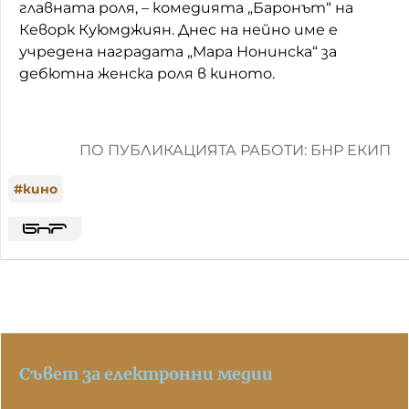
главната роля, – комедията „Баронът“ на
Кеворк Куюмджиян. Днес на нейно име е
учредена наградата „Мара Нонинска“ за
дебютна женска роля в киното.
ПО ПУБЛИКАЦИЯТА РАБОТИ: БНР ЕКИП
#
кино
Съвет за електронни медии