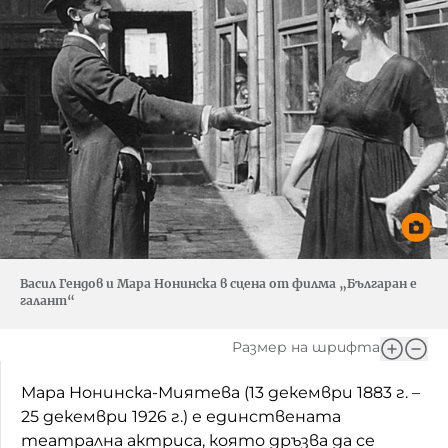
Васил Гендов и Мара Нонинска в сцена от филма „Българан е
галант“
Размер на шрифта
Мара Нонинска-Миятева (13 декември 1883 г. –
25 декември 1926 г.) е единствената
театрална актриса, която дръзва да се