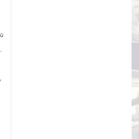
ой
.
о