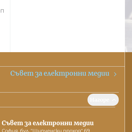
ИП
Съвет за електронни медии
Нагоре
Съвет за електронни медии
София, бул. "Шипченски проход" 69