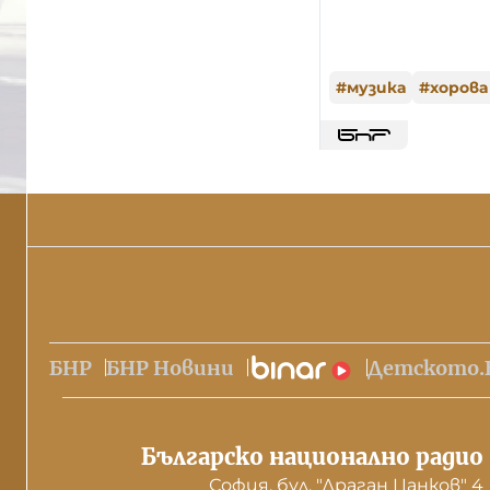
#
музика
#
хорова
БНР
БНР Новини
Детското.
Българско национално радио
София, бул. "Драган Цанков" 4