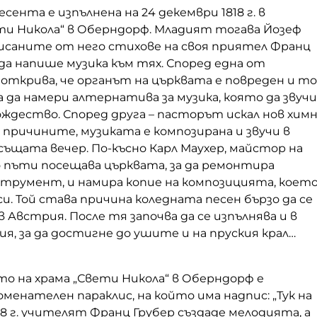
сента е изпълнена на 24 декември 1818 г. в
ти Никола“ в Оберндорф. Младият тогава Йозеф
писаните от него стихове на своя приятел Франц
 да напише музика към тях. Според една от
открива, че органът на църквата е повреден и т
да намери алтернатива за музика, която да звучи
ождество. Според друга – пасторът искал нов химн
причините, музиката е композирана и звучи в
ъщата вечер. По-късно Карл Маухер, майстор на
о пъти посещава църквата, за да ремонтира
струмент, и намира копие на композицията, коет
си. Той става причина коледната песен бързо да се
 Австрия. После тя започва да се изпълнява и в
ия, за да достигне до ушите и на пруския крал…
о на храма „Свети Никола“ в Оберндорф е
менателен параклис, на който има надпис: „Тук на
18 г. учителят Франц Грубер създаде мелодията, а