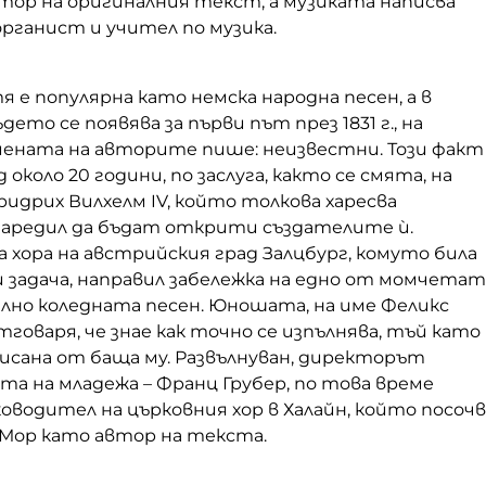
тор на оригиналния текст, а музиката написва
органист и учител по музика.
я е популярна като немска народна песен, а в
ето се появява за първи път през 1831 г., на
ената на авторите пише: неизвестни. Този факт
 около 20 години, по заслуга, както се смята, на
ридрих Вилхелм IV, който толкова харесва
наредил да бъдат открити създателите ѝ.
хора на австрийския град Залцбург, комуто била
 задача, направил забележка на едно от момчетат
илно коледната песен. Юношата, на име Феликс
отговаря, че знае как точно се изпълнява, тъй като
исана от баща му. Развълнуван, директорът
а на младежа – Франц Грубер, по това време
оводител на църковния хор в Халайн, който посочв
 Мор като автор на текста.