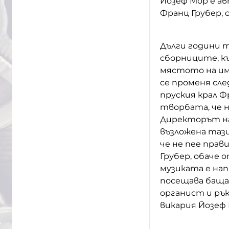
Йозеф Мор е ав
Франц Грубер, 
Дълги години т
сборниците, къд
мястото на им
се променя след
пруския крал Ф
творбата, че 
Директорът на 
възложена тази
че не пее прав
Грубер, обаче 
музиката е нап
посещава бащат
органист и рък
викария Йозеф