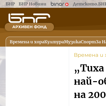
БНР
БНР Новини
Детското.БН
АРХИВЕН ФОНД
Времена и хора
Култура
Музика
Спорт
За Н
Времена и 
„Тиха
най-о
на 20