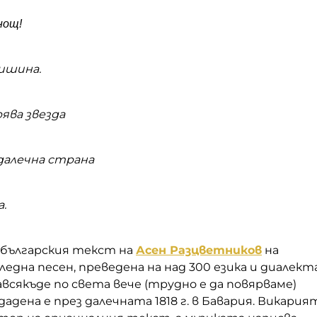
нощ!
тишина.
ява звезда
 далечна страна
.
 българския текст на
Асен Разцветников
на
една песен, преведена на над 300 езика и диалекта
авсякъде по света вече (трудно е да повярваме)
здадена е през далечната 1818 г. в Бавария. Викария