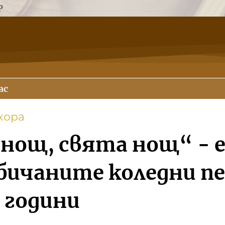
Р
ас
хора
 нощ, свята нощ“ - 
бичаните коледни пе
0 години