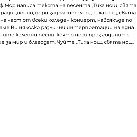
ф Мор написа текста на песента „Тиха нощ, свята
традиционно, дори задължително, „Тиха нощ, свята
на част от всеки коледен концерт, навсякъде по
гаме Ви няколко различни интерпретации на една
ните коледни песни, която носи през годините
е за мир и благодат. Чуйте „Тиха нощ, свята нощ“ 