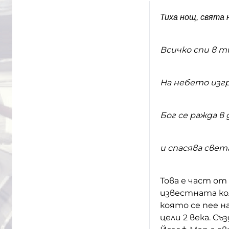
Тиха нощ, свята 
Всичко спи в 
На небето изгр
Бог се ражда в
и спасява света
Това е част от
известната кол
която се пее н
цели 2 века. Съ