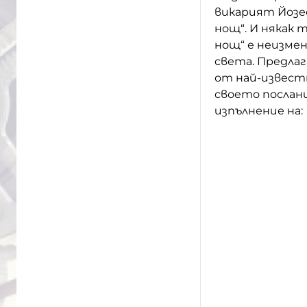
викарият Йозе
нощ“. И някак 
нощ“ е неизмен
света. Предла
от най-извест
своето послани
изпълнение на: