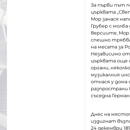
За първи път пе
църквата „Све
Мор занася на
Грубер с молба
версиите, Мор 
спешно трябва 
на месата за Р
Независимо от 
църквата още с
органи, няколк
музикалния ин
отнася у дома 
разпространи в
съседна Герман
Днес на мястот
издигнат възпо
24 декември 18